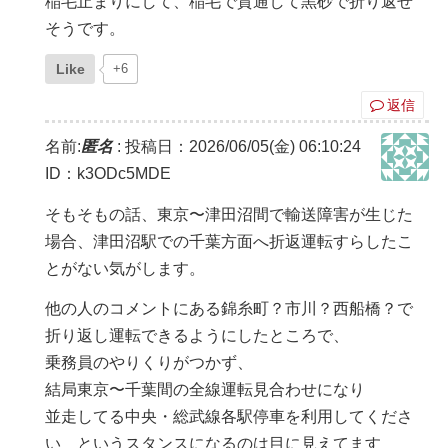
稲毛止まりにして、稲毛で貫通して黒砂で折り返せ
そうです。
Like
+6
返信
名前:
匿名
:
投稿日：2026/06/05(金) 06:10:24
ID：k3ODc5MDE
そもそもの話、東京〜津田沼間で輸送障害が生じた
場合、津田沼駅での千葉方面へ折返運転すらしたこ
とがない気がします。
他の人のコメントにある錦糸町？市川？西船橋？で
折り返し運転できるようにしたところで、
乗務員のやりくりがつかず、
結局東京〜千葉間の全線運転見合わせになり
並走してる中央・総武線各駅停車を利用してくださ
い というスタンスになるのは目に見えてます