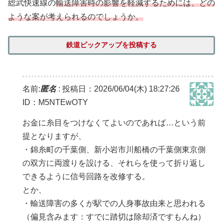
総武快速線の
輸送障害時の影響を軽減するためには、どの
ような案が考えられるのでしょうか。
鉄道ピックアップを投稿する
名前:
匿名
:
投稿日：2026/06/04(木) 18:27:26
ID：M5NTEwOTY
お金に糸目をつけなくてよいのであれば…という前
提となりますが、
・錦糸町の千葉側、新小岩市川船橋の千葉側東京側
の双方に両渡りを設ける、それらを使って折り返し
できるように信号回路を改修する。
とか、
・輸送障害の多くが駅での人身事故由来と思われる
（偏見含みます：すでに踏切は除却済ですもんね）