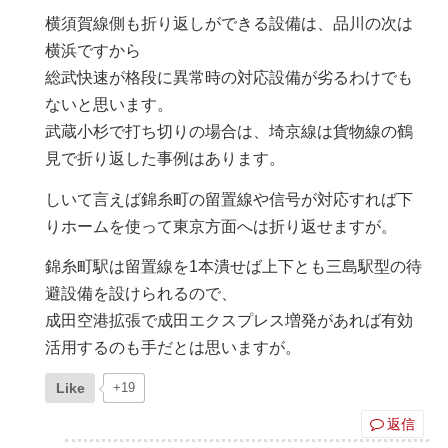
横須賀線側も折り返しができる設備は、品川の次は
横浜ですから
総武快速が格段に異常時の対応設備が劣るわけでも
ないと思います。
武蔵小杉で打ち切りの場合は、埼京線は貨物線の鶴
見で折り返した事例はあります。
しいて言えば錦糸町の留置線や信号が対応すれば下
りホームを使って東京方面へは折り返せますが。
錦糸町駅は留置線を1本潰せば上下とも三島駅型の待
避設備を設けられるので、
成田空港拡張で成田エクスプレス増発があれば有効
活用するのも手だとは思いますが。
Like
+19
返信