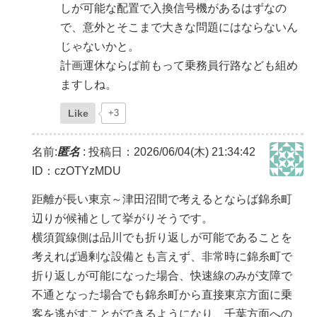
しが可能な配置で入換信号機があるはずなの
で、意外とそこまで大きな問題にはならないん
じゃないかと。
計画運休ならば前もって乗務員行路なども組め
ますしね。
Like
+3
名前:
匿名
:
投稿日：2026/06/04(木) 21:34:42
ID：czOTYzMDU
距離が長い東京～津田沼間で考えるとならば錦糸町
辺りが候補として挙がりそうです。
横須賀線側は品川でも折り返しが可能であることを
考えれば過剰な設備とも言えず、非常時に錦糸町で
折り返しが可能になった場合、快速線のみが支障で
不通となった場合でも錦糸町から直接東京方面に乗
客を逃がすことができるようになり、千葉方面への