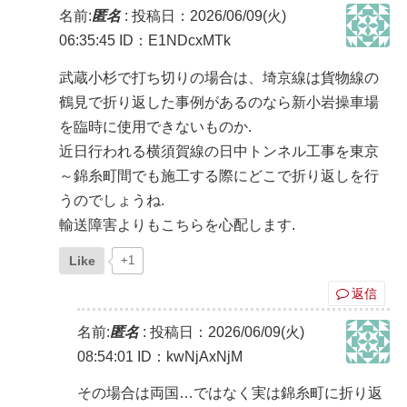
名前:
匿名
:
投稿日：2026/06/09(火)
06:35:45
ID：E1NDcxMTk
武蔵小杉で打ち切りの場合は、埼京線は貨物線の
鶴見で折り返した事例があるのなら新小岩操車場
を臨時に使用できないものか.
近日行われる横須賀線の日中トンネル工事を東京
～錦糸町間でも施工する際にどこで折り返しを行
うのでしょうね.
輸送障害よりもこちらを心配します.
Like
+1
返信
名前:
匿名
:
投稿日：2026/06/09(火)
08:54:01
ID：kwNjAxNjM
その場合は両国…ではなく実は錦糸町に折り返