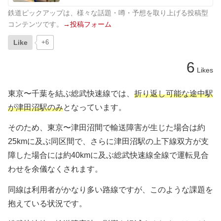
鉄道ピックアップは、様々な話題・噂・予想を取り上げる投稿型
コンテンツです。
→投稿フォーム
Like
+6
6
Likes
東京〜千葉を結ぶ総武快速線では、
折り返し可能な途中駅
が津田沼駅のみ
となっています。
そのため、東京〜津田沼間で輸送障害が生じた場合は約
25kmに及ぶ同区間で、さらに津田沼駅の上下線双方が支
障した場合には約40kmに及ぶ総武快速線全線で運転見合
わせを余儀なくされます。
同線は利用者がかなり多い路線ですが、このような課題を
抱えている状況です。