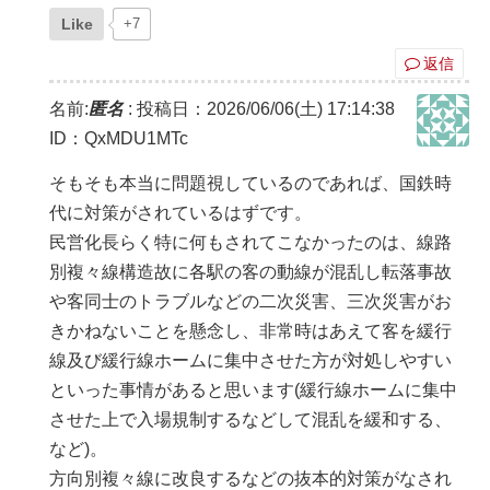
Like
+7
返信
名前:
匿名
:
投稿日：2026/06/06(土) 17:14:38
ID：QxMDU1MTc
そもそも本当に問題視しているのであれば、国鉄時
代に対策がされているはずです。
民営化長らく特に何もされてこなかったのは、線路
別複々線構造故に各駅の客の動線が混乱し転落事故
や客同士のトラブルなどの二次災害、三次災害がお
きかねないことを懸念し、非常時はあえて客を緩行
線及び緩行線ホームに集中させた方が対処しやすい
といった事情があると思います(緩行線ホームに集中
させた上で入場規制するなどして混乱を緩和する、
など)。
方向別複々線に改良するなどの抜本的対策がなされ