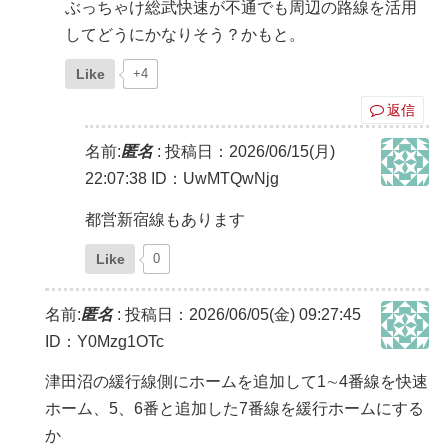
ぶっちゃけ総武快速が不通でも周辺の路線を活用
してどうにかなりそう？かもと。
Like
+4
返信
名前:
匿名
:
投稿日：2026/06/15(月)
22:07:38
ID：UwMTQwNjg
都営新宿線もあります
Like
0
名前:
匿名
:
投稿日：2026/06/05(金) 09:27:45
ID：Y0Mzg1OTc
津田沼の緩行線側にホームを追加して1∼4番線を快速
ホーム、5、6番と追加した7番線を緩行ホームにする
か