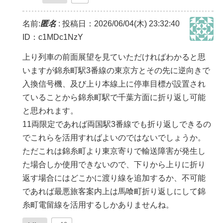
名前:
匿名
:
投稿日：2026/06/04(木) 23:32:40
ID：c1MDc1NzY
上り列車の前面展望を見ていただければわかると思
いますが錦糸町駅3番線の東京方とその先に逆向きで
入換信号機、及び上り本線上に停車目標が設置され
ていることから錦糸町駅で千葉方面に折り返し可能
と思われます。
11両限定であれば両国駅3番線でも折り返しできるの
でこれらを活用すればよいのではないでしょうか。
ただこれは錦糸町より東京寄りで輸送障害が発生し
た場合しか使用できないので、下りから上りに折り
返す場合にはどこかに渡り線を追加するか、不可能
であれば最悪旅客案内上は馬喰町折り返しにして錦
糸町電留線を活用するしかありませんね。