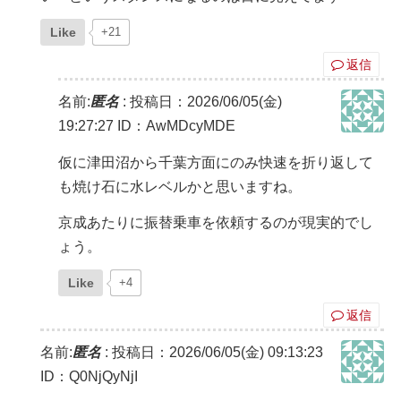
Like
+21
返信
名前:
匿名
:
投稿日：2026/06/05(金)
19:27:27
ID：AwMDcyMDE
仮に津田沼から千葉方面にのみ快速を折り返して
も焼け石に水レベルかと思いますね。
京成あたりに振替乗車を依頼するのが現実的でし
ょう。
Like
+4
返信
名前:
匿名
:
投稿日：2026/06/05(金) 09:13:23
ID：Q0NjQyNjI