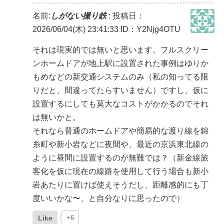
名前:
しがない撮り鉄
:
投稿日：
2026/06/04(木) 23:41:33
ID：Y2Njg4OTU
それは現実的では無いと思います。フルスクリー
ンホームドアが地上駅に設置された事例はゆりか
もめなどの新交通システムのみ（私の知ってる限
りだと、間違ってたらすいません）ですし、仮に
設置するにしても莫大なコストがかかるのでそれ
は無いかと。
それなら普通のホームドアや簡易的な渡り線を錦
糸町や新小岩などに夜間や、最近の京浜東北線の
ように昼間に設置するのが無難では？（新金線旅
客化を仮に現在の線路を使用して行う場合も新小
岩あたりに置けば使えそうだし、距離感的にも丁
度いいかな〜、と自分なりに思ったので）
Like
+6