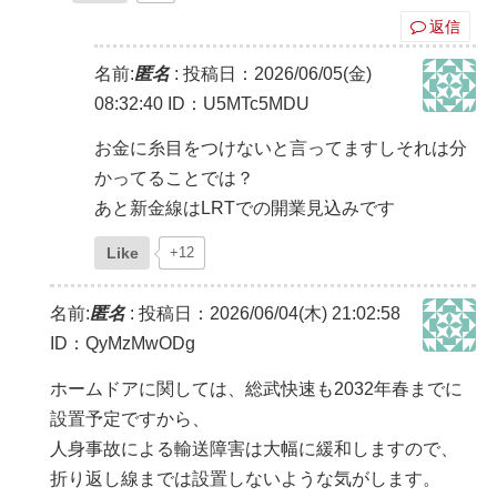
返信
名前:
匿名
:
投稿日：2026/06/05(金)
08:32:40
ID：U5MTc5MDU
お金に糸目をつけないと言ってますしそれは分
かってることでは？
あと新金線はLRTでの開業見込みです
Like
+12
名前:
匿名
:
投稿日：2026/06/04(木) 21:02:58
ID：QyMzMwODg
ホームドアに関しては、総武快速も2032年春までに
設置予定ですから、
人身事故による輸送障害は大幅に緩和しますので、
折り返し線までは設置しないような気がします。