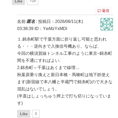
Like
+19
返信
名前:
匿名
:
投稿日：2026/06/11(木)
03:38:39
ID：YwMzYxMDI
１.錦糸町駅で千葉方面に折り返し可能と思われ
る・・・逆向きで入換信号機あり。ならば、
今回の横須賀線トンネル工事のように東京~錦糸町
間を不通にすればよい.
2.錦糸町～千葉はあくまで線増…
秋葉原乗り換えと新日本橋・馬喰町は地下鉄使え
ます(新宿線で本八幡と半蔵門で錦糸町)ので大きな
混乱はないでしょう。
(半直はしょっちゅう押上で打ち切りになっていま
す)
Like
0