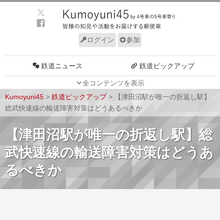
ログイン
参加
鉄道ニュース
鉄道ピックアップ
全コンテンツを表示
車両動向
施設動向
Kumoyuni45
>
鉄道ピックアップ
>
【津田沼駅が唯一の折返し駅】
車両技術
路線探訪
総武快速線の輸送障害対策はどうあるべきか
ルール
サイトについて
【津田沼駅が唯一の折返し駅】総
武快速線の輸送障害対策はどうあ
るべきか