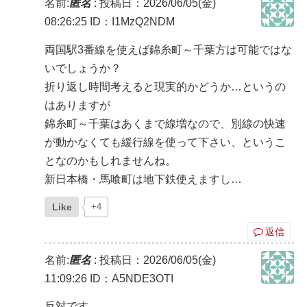
名前:
匿名
:
投稿日：2026/06/05(金)
08:26:25
ID：I1MzQ2NDM
両国駅3番線を使えば錦糸町～千葉方は可能ではな
いでしょうか？
折り返し時間考えると現実的かどうか…というの
はありますが
錦糸町～千葉はあくまで線増なので、別線の快速
が動かなくても緩行線を使って下さい、というこ
となのかもしれませんね。
新日本橋・馬喰町は地下鉄使えますし…
Like
+4
返信
名前:
匿名
:
投稿日：2026/06/05(金)
11:09:26
ID：A5NDE3OTI
反対です。