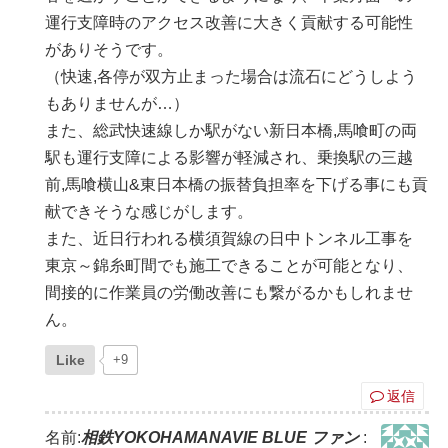
運行支障時のアクセス改善に大きく貢献する可能性
がありそうです。
（快速,各停が双方止まった場合は流石にどうしよう
もありませんが…）
また、総武快速線しか駅がない新日本橋,馬喰町の両
駅も運行支障による影響が軽減され、乗換駅の三越
前,馬喰横山&東日本橋の振替負担率を下げる事にも貢
献できそうな感じがします。
また、近日行われる横須賀線の日中トンネル工事を
東京～錦糸町間でも施工できることが可能となり、
間接的に作業員の労働改善にも繋がるかもしれませ
ん。
Like
+9
返信
名前:
相鉄YOKOHAMANAVIE BLUE ファン
: