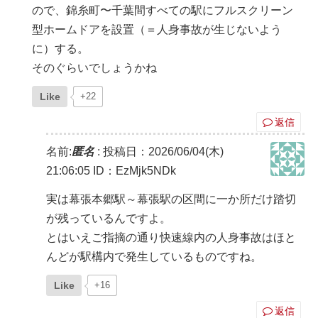
ので、錦糸町〜千葉間すべての駅にフルスクリーン
型ホームドアを設置（＝人身事故が生じないよう
に）する。
そのぐらいでしょうかね
Like
+22
返信
名前:
匿名
:
投稿日：2026/06/04(木)
21:06:05
ID：EzMjk5NDk
実は幕張本郷駅～幕張駅の区間に一か所だけ踏切
が残っているんですよ。
とはいえご指摘の通り快速線内の人身事故はほと
んどが駅構内で発生しているものですね。
Like
+16
返信