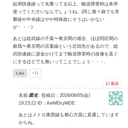
結局快速線って名乗ってる以上、輸送障害時は各停
使ってくださいなんでしょうね。(同じ複々線でも常
磐線や中央線はやや特殊故にそうはいかない
が・・・)
あとは総武線の千葉〜東京間の場合、ほぼ同区間の
蘇我〜東京間の京葉線という迂回先があるので、総
武快速線に資金かけてまで輸送障害時の改修を直ぐ
にするほどでも無いってことでしょう・・・。
Like
+11
返信
名前:
匿名
:
投稿日：2026/06/05(金)
19:23:22
ID：AwMDcyMDE
あとはメトロ東西線も都心方面に直通しています
からね。