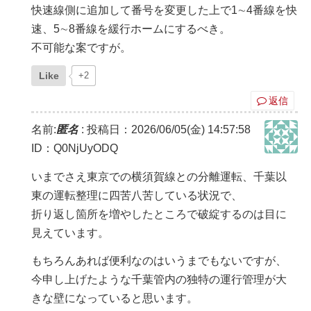
快速線側に追加して番号を変更した上で1∼4番線を快
速、5∼8番線を緩行ホームにするべき。
不可能な案ですが。
Like
+2
返信
名前:
匿名
:
投稿日：2026/06/05(金) 14:57:58
ID：Q0NjUyODQ
いまでさえ東京での横須賀線との分離運転、千葉以
東の運転整理に四苦八苦している状況で、
折り返し箇所を増やしたところで破綻するのは目に
見えています。
もちろんあれば便利なのはいうまでもないですが、
今申し上げたような千葉管内の独特の運行管理が大
きな壁になっていると思います。