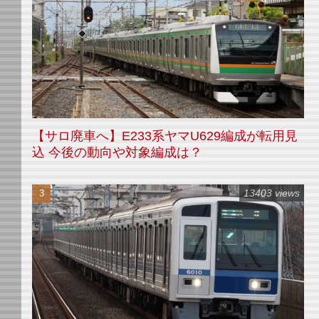
【サロ廃車へ】E233系ヤマU629編成が転用見
込 今後の動向や対象編成は？
13403 views