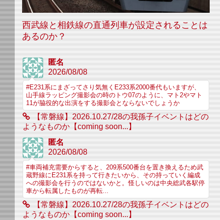
西武線と相鉄線の直通列車が設定されることは
あるのか？
匿名
2026/08/08
#E231系にまざってさり気無くE233系2000番代もいますが、
山手線ラッピング撮影会の時のトウ07のように、マト2やマト
11が脇役的な出演をする撮影会とならないでしょうか
【常磐線】2026.10.27/28の我孫子イベントはどの
ようなものか【coming soon...】
匿名
2026/08/08
#車両補充需要からすると、209系500番台を置き換えるため武
蔵野線にE231系を持って行きたいから、その持っていく編成
への撮影会を行うのではないかと。怪しいのは中央総武各駅停
車から転属したものが再転...
【常磐線】2026.10.27/28の我孫子イベントはどの
ようなものか【coming soon...】