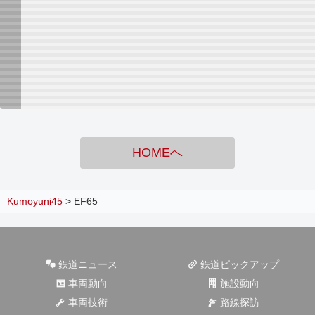
HOMEへ
Kumoyuni45
>
EF65
鉄道ニュース
鉄道ピックアップ
車両動向
施設動向
車両技術
路線探訪