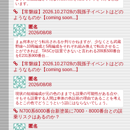
います。
【常磐線】2026.10.27/28の我孫子イベントはどの
ようなものか【coming soon...】
匿名
2026/08/08
まぁ何本がどう転出されるか判りかねますが、少なくとも武蔵
野線へ10両編成と5両編成をそれぞれ組み換えで転出させるこ
とができれば、TASCが設置できないと言われる209系500番台
をE231系900番台...
【常磐線】2026.10.27/28の我孫子イベントはどの
ようなものか【coming soon...】
匿名
2026/08/08
現状の短縮編成が元の色のままでも誤乗の可能性がある点や、
そもそも誤乗する人間は車体の色以前の理由であることを考え
るとこの色でどうこうという話にはならないでしょう。
N700系6000番台新塗装に7000・8000番台との誤
乗リスクはあるのか？
匿名