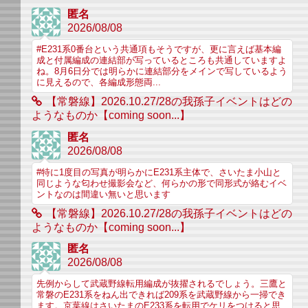
匿名
2026/08/08
#E231系0番台という共通項もそうですが、更に言えば基本編
成と付属編成の連結部が写っているところも共通していますよ
ね。8月6日分では明らかに連結部分をメインで写しているよう
に見えるので、各編成形態両...
【常磐線】2026.10.27/28の我孫子イベントはどの
ようなものか【coming soon...】
匿名
2026/08/08
#特に1度目の写真が明らかにE231系主体で、さいたま小山と
同じような匂わせ撮影会など、何らかの形で同形式が絡むイベ
ントなのは間違い無いと思います
【常磐線】2026.10.27/28の我孫子イベントはどの
ようなものか【coming soon...】
匿名
2026/08/08
先例からして武蔵野線転用編成が抜擢されるでしょう。三鷹と
常磐のE231系をねん出できれば209系を武蔵野線から一掃でき
ます。京葉線はさいたまのE233系を転用でケリをつけると思