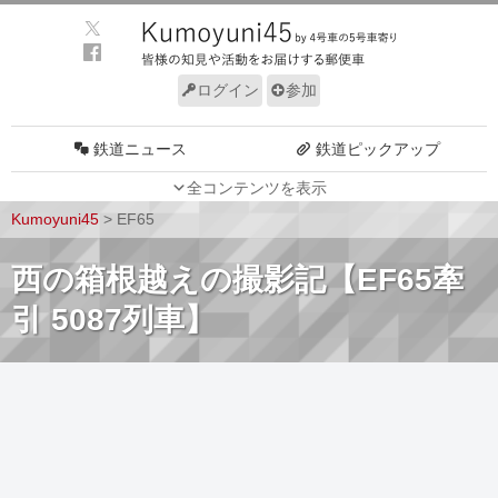
ログイン
参加
鉄道ニュース
鉄道ピックアップ
全コンテンツを表示
車両動向
施設動向
Kumoyuni45
>
EF65
車両技術
路線探訪
西の箱根越えの撮影記【EF65牽
ルール
サイトについて
引 5087列車】