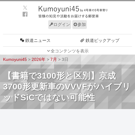
ログイン
参加
鉄道ニュース
鉄道ピックアップ
全コンテンツを表示
車両動向
施設動向
Kumoyuni45
>
2026年
>
7月
>
3日
車両技術
路線探訪
【書籍で3100形と区別】京成
ルール
サイトについて
3700形更新車のVVVFがハイブリ
ッドSiCではない可能性