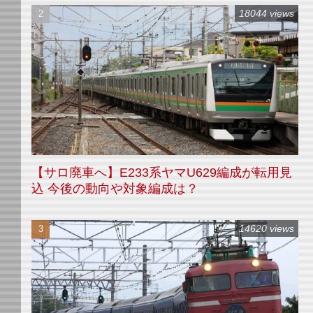
18044 views
【サロ廃車へ】E233系ヤマU629編成が転用見
込 今後の動向や対象編成は？
14620 views