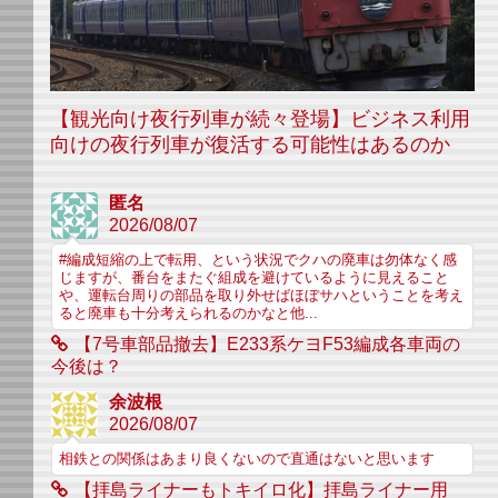
【観光向け夜行列車が続々登場】ビジネス利用
向けの夜行列車が復活する可能性はあるのか
匿名
2026/08/07
#編成短縮の上で転用、という状況でクハの廃車は勿体なく感
じますが、番台をまたぐ組成を避けているように見えること
や、運転台周りの部品を取り外せばほぼサハということを考え
ると廃車も十分考えられるのかなと他...
【7号車部品撤去】E233系ケヨF53編成各車両の
今後は？
余波根
2026/08/07
相鉄との関係はあまり良くないので直通はないと思います
【拝島ライナーもトキイロ化】拝島ライナー用