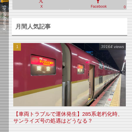
X
Facebook
0
月間人気記事
39164 views
【車両トラブルで運休発生】285系老朽化時、
サンライズ号の処遇はどうなる？