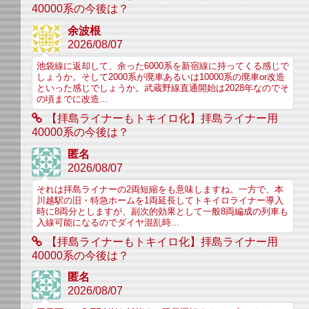
40000系の今後は？
余波根
2026/08/07
池袋線に返却して、余った6000系を新宿線に持ってくる感じで
しょうか。そして2000系が廃車あるいは10000系の廃車or改造
といった感じでしょうか。武蔵野線直通開始は2028年なのでそ
の頃までに改造...
【拝島ライナーもトキイロ化】拝島ライナー用
40000系の今後は？
匿名
2026/08/07
それは拝島ライナーの2両短縮をも意味しますね。一方で、本
川越駅の旧・特急ホームを1両延長してトキイロライナー導入
時に8両分としますが、副次的効果として一般8両編成の列車も
入線可能になるのでダイヤ混乱時...
【拝島ライナーもトキイロ化】拝島ライナー用
40000系の今後は？
匿名
2026/08/07