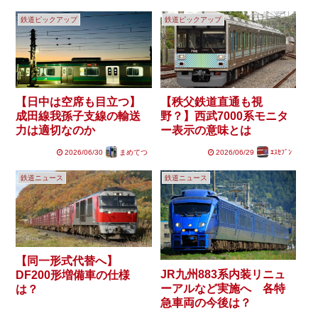
鉄道ピックアップ
鉄道ピックアップ
【日中は空席も目立つ】
【秩父鉄道直通も視
成田線我孫子支線の輸送
野？】西武7000系モニタ
力は適切なのか
ー表示の意味とは
2026/06/30
まめてつ
2026/06/29
ｴｽｾﾌﾞﾝ
鉄道ニュース
鉄道ニュース
【同一形式代替へ】
JR九州883系内装リニュ
DF200形増備車の仕様
ーアルなど実施へ 各特
は？
急車両の今後は？