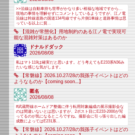
>>沿線は自動車持ち世帯がかなり多い裕福な地域ですから…
現地の事情を理解せずにコメントしているようですが、江ノ電
沿線は幹線道路の国道134号線ですら片側1車線と道路事情は思
っている以上に貧...
【混雑が常態化】用地制約のある江ノ電で実現可
能な混雑対策はあるのか
ドナルドダック
2026/08/08
私はマト119は確実だと思います。どう考えてもE233系N36み
たいな感じな気がします。
【常磐線】2026.10.27/28の我孫子イベントはどの
ようなものか【coming soon...】
匿名
2026/08/08
#武蔵野線ホームドア整備に伴う転用対象編成の展示撮影会な
のは間違いないとは思いますが、2ポスト目にE233-2000が写
ってるのが気になるところですね。撮影会に引っ張り出した編
成数によってはE231系...
【常磐線】2026.10.27/28の我孫子イベントはどの