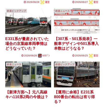
2026/06/28
運営
2026/06/27
運営
鉄道ピックアップ
鉄道ニュース
E331系が量産されていた
【307系・501系発表】一
場合の京葉線車両事情は
般車デザインや501系導入
どうなっていた？
本数はどうなる？
2026/06/26
ｴｽｾﾌﾞﾝ
2026/06/25
運営
鉄道ニュース
鉄道ピックアップ
【新津方面へ】元八高線
【運用に余裕】E231系
キハ110系2両の今後は？
800番台の転出は有り得
る？