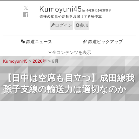
ログイン
参加
鉄道ニュース
鉄道ピックアップ
全コンテンツを表示
車両動向
施設動向
Kumoyuni45
>
2026年
>
6月
車両技術
路線探訪
【日中は空席も目立つ】成田線我
ルール
サイトについて
孫子支線の輸送力は適切なのか