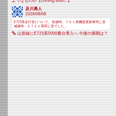
ようなものか【coming soon...】
及川勇人
2026/08/08
E723系走行音について。加速時。７０１系機器更新車同じ音
減速時・Ｅ７２１系同じ音でした。
山形線にE723系5000番台導入へ 今後の展開は？