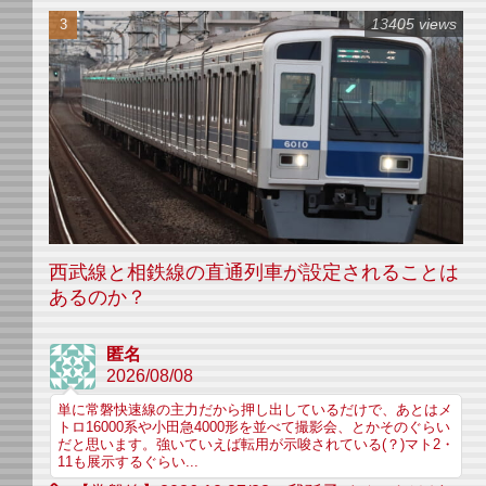
13405 views
西武線と相鉄線の直通列車が設定されることは
あるのか？
匿名
2026/08/08
単に常磐快速線の主力だから押し出しているだけで、あとはメ
トロ16000系や小田急4000形を並べて撮影会、とかそのぐらい
だと思います。強いていえば転用が示唆されている(？)マト2・
11も展示するぐらい...