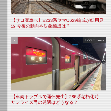
【サロ廃車へ】E233系ヤマU629編成が転用見
込 今後の動向や対象編成は？
17714 views
【車両トラブルで運休発生】285系老朽化時、
サンライズ号の処遇はどうなる？