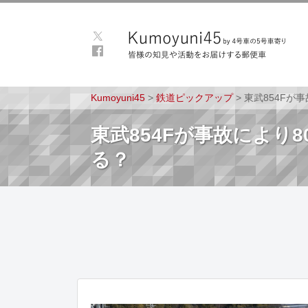
Kumoyuni45
>
鉄道ピックアップ
>
東武854Fが
東武854Fが事故により8
る？