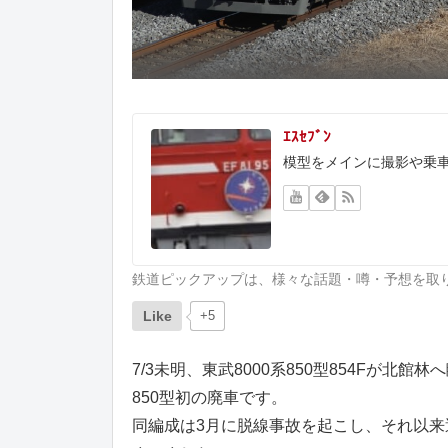
ｴｽｾﾌﾞﾝ
模型をメインに撮影や乗
鉄道ピックアップは、様々な話題・噂・予想を取
Like
+5
7/3未明、東武8000系850型854Fが北
850型初の廃車です。
同編成は3月に脱線事故を起こし、それ以