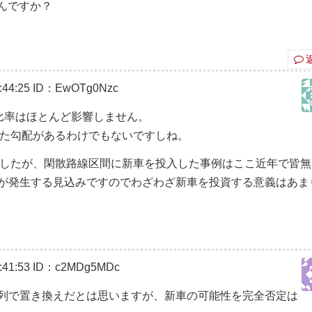
んですか？
44:25
ID：EwOTg0Nzc
比率はほとんど影響しません。
た勾配があるわけでもないですしね。
したが、閑散路線区間に新車を投入した事例はここ近年で皆無
剰車が発生する見込みですのでわざわざ新車を投資する意義はあま
41:53
ID：c2MDg5MDc
0系列で置き換えだとは思いますが、新車の可能性を完全否定は