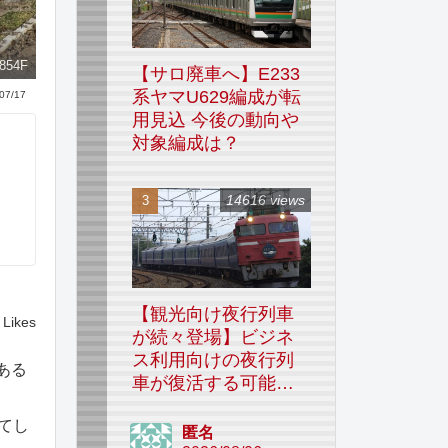
54F
【サロ廃車へ】E233
系ヤマU629編成が転
07/17
用見込 今後の動向や
対象編成は？
14616 views
【観光向け夜行列車
Likes
が続々登場】ビジネ
ス利用向けの夜行列
ある
車が復活する可能性
はあるのか
てし
匿名