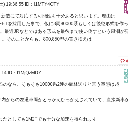
) 19:36:55
ID：I1MTY4OTY
が、新造にて対応する可能性も十分あると思います。理由は
MOSFETを採用した事で、仮に3両80000系もしくは後継形式を作
す。最近JRなどではある形式を最後まで使い倒すという風潮が
そのことからも、800,850型の置き換えは
:14
ID：I1MjQzMDY
のなら、そもそも10000系2連の館林送りと言う事態は起
0系と都内からの左遷車両がとっかえひっかえされていて、直接新車
作ったとしても1M2Tでも十分な加速を得られます