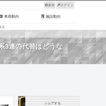
参加
ログイン
車両動向
施設動向
表示
ルール
サイトについて
00系3連の代替はどうな
シェアする