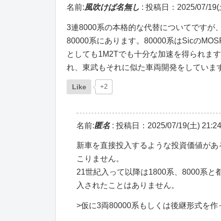
名前:
風吹けば名無し
:
投稿日：2025/07/19(土
3連8000系の本格的な代替についてです
80000系にあります。80000系はSicの
としても1M2Tでも十分な加速を得られま
れ、東武もそれに似た車両開発をしています。
Like
+2
名前:
匿名
:
投稿日：2025/07/19(土) 21:24
新車を直接投入するような投資価値がある
こりません。
21世紀入って以降は1800系、800
入されたことはありません。
>仮に3両80000系もしくは後継形式を