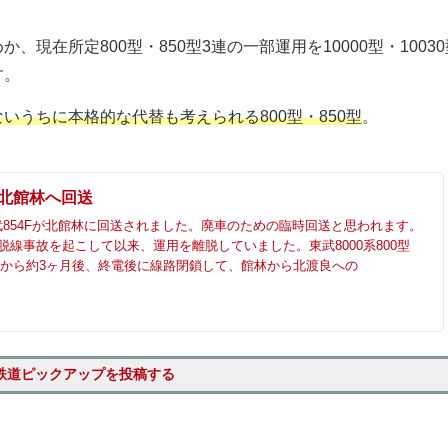
現在所定800型・850型3連の一部運用を10000型・10030
す。
いうちに本格的な代替も考えられる800型・850型
。
が北館林へ回送
854Fが北館林に回送されました。廃車のための臨時回送と思われます。
脱線事故を起こして以来、運用を離脱していました。東武8000系800型
脱線から約3ヶ月後、終電後に線路閉鎖して、館林から北渡良への
鉄道ピックアップを投稿する