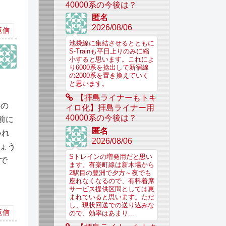
40000系の今後は？
匿名
2026/08/06
返信
池袋線に集結させるとともに
S-Trainも平日上りのみに縮
小すると思います。これによ
り6000系を捻出して新宿線
の2000系を置き換えていく
と思います。
【拝島ライナーもトキ
外の
イロ化】拝島ライナー用
40000系の今後は？
前に
匿名
いれ
2026/08/06
しょう
Sトレインの増発用だと思い
で
ます。有楽町線は新木場から
2駅目の豊洲で夕方～夜でも
座れなくなるので、有料着席
サービス提供区間としては恵
まれていると思います。ただ
し、現状回送での送り込みな
返信
ので、効率はあまり...