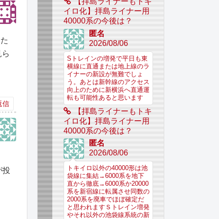
【拝島ライナーもトキ
イロ化】拝島ライナー用
40000系の今後は？
匿名
った
2026/08/06
見ら
Sトレインの増発で平日も東
横線に直通または地上線のラ
イナーの新設が無難でしょ
う。あとは新幹線のアクセス
向上のために新横浜へ直通運
転も可能性あると思います
返信
【拝島ライナーもトキ
イロ化】拝島ライナー用
40000系の今後は？
匿名
2026/08/06
トキイロ以外の40000形は池
が投
袋線に集結→6000系を地下
直から徹底→6000系か20000
系を新宿線に転属させ同数の
2000系を廃車でほぼ確定だ
と思われますＳトレイン増発
やそれ以外の池袋線系統の新