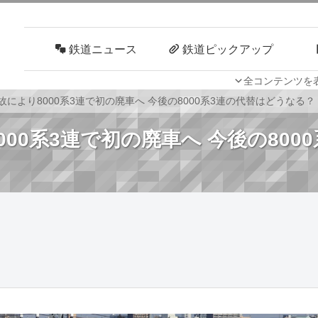
鉄道ニュース
鉄道ピックアップ
全コンテンツを
車両技術
路線探訪
事故により8000系3連で初の廃車へ 今後の8000系3連の代替はどうなる？
000系3連で初の廃車へ 今後の80