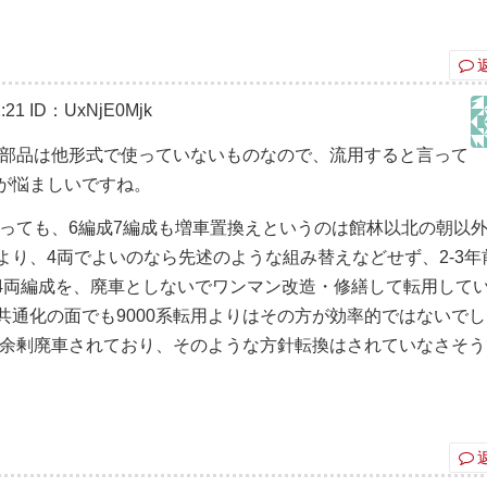
:21
ID：UxNjE0Mjk
要部品は他形式で使っていないものなので、流用すると言って
が悩ましいですね。
言っても、6編成7編成も増車置換えというのは館林以北の朝以
り、4両でよいのなら先述のような組み替えなどせず、2-3年
台の4両編成を、廃車としないでワンマン改造・修繕して転用して
共通化の面でも9000系転用よりはその方が効率的ではないで
系が余剰廃車されており、そのような方針転換はされていなさそう