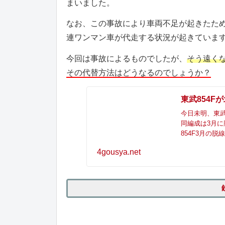
まいました。
なお、この事故により車両不足が起きたためか、
連ワンマン車が代走する状況が起きていま
今回は事故によるものでしたが、
そう遠くな
その代替方法はどうなるのでしょうか？
東武854F
今日未明、東武
同編成は3月に
854F3月の
4gousya.net