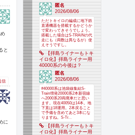
匿名
2026/08/06
ただトキイロの編成に地下鉄
直通機器を搭載するかどうか
で変わってきそうでしょう。
読め
搭載した場合はS-TRAINの代
走にも（両数は異なるが）使
えそうですし。
ると
【拝島ライナーもトキ
イロ化】拝島ライナー用
40000系の今後は？
匿名
2026/08/06
返信
#40000系は池袋線集結S-
Train増発20000系2本新宿線
へ2000系20両廃車だと思い
ます。現在40050は14本。地
下直は18運用。2本戻ること
で予備を含めてあと3本にな
りますね。S-Tr...
めに
【拝島ライナーもトキ
イロ化】拝島ライナー用