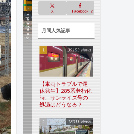
X
Facebook
0
月間人気記事
39153 views
【車両トラブルで運
休発生】285系老朽化
時、サンライズ号の
処遇はどうなる？
18011 views