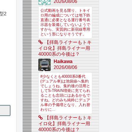
2026/08/06
公式動画を見る限り、トキイ
型2
ロ用の編成については地下鉄
直通に必要となる運行番号表
示器を装備していないようで
すから、実質的に新宿線専用
という形になりそうです。
【拝島ライナーもトキ
イロ化】拝島ライナー用
40000系の今後は？
Haikawa
2026/08/06
#少なくとも40000系0番代
(デュアル車)は池袋線へ集約
でしょうね。集約後の活用と
してS-TRAIN増発に充てられ
ることも念頭にはあるかもで
すね。どのみち純粋にデュア
ル車の予備増となり、入れ替
わりに...
【拝島ライナーもトキ
イロ化】拝島ライナー用
40000系の今後は？