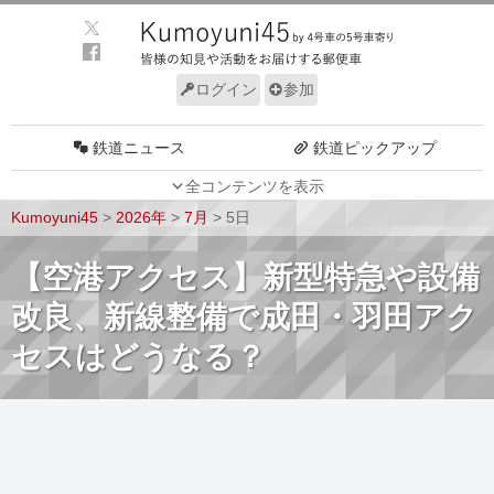
ログイン
参加
鉄道ニュース
鉄道ピックアップ
全コンテンツを表示
車両動向
施設動向
Kumoyuni45
>
2026年
>
7月
>
5日
車両技術
路線探訪
【空港アクセス】新型特急や設備
ルール
サイトについて
改良、新線整備で成田・羽田アク
セスはどうなる？