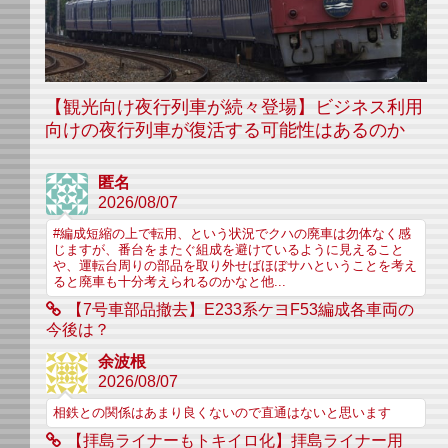
【観光向け夜行列車が続々登場】ビジネス利用
向けの夜行列車が復活する可能性はあるのか
匿名
2026/08/07
#編成短縮の上で転用、という状況でクハの廃車は勿体なく感
じますが、番台をまたぐ組成を避けているように見えること
や、運転台周りの部品を取り外せばほぼサハということを考え
ると廃車も十分考えられるのかなと他...
【7号車部品撤去】E233系ケヨF53編成各車両の
今後は？
余波根
2026/08/07
相鉄との関係はあまり良くないので直通はないと思います
【拝島ライナーもトキイロ化】拝島ライナー用