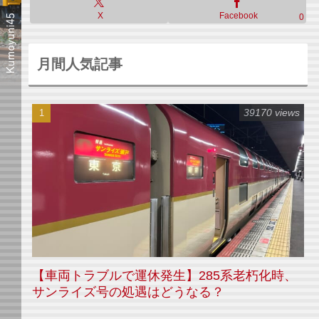
X
Facebook
0
月間人気記事
39170 views
【車両トラブルで運休発生】285系老朽化時、
サンライズ号の処遇はどうなる？