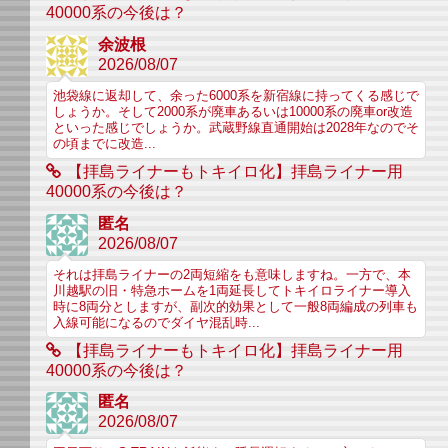
40000系の今後は？
余波根
2026/08/07
池袋線に返却して、余った6000系を新宿線に持ってくる感じで
しょうか。そして2000系が廃車あるいは10000系の廃車or改造
といった感じでしょうか。武蔵野線直通開始は2028年なのでそ
の頃までに改造...
【拝島ライナーもトキイロ化】拝島ライナー用
40000系の今後は？
匿名
2026/08/07
それは拝島ライナーの2両短縮をも意味しますね。一方で、本
川越駅の旧・特急ホームを1両延長してトキイロライナー導入
時に8両分としますが、副次的効果として一般8両編成の列車も
入線可能になるのでダイヤ混乱時...
【拝島ライナーもトキイロ化】拝島ライナー用
40000系の今後は？
匿名
2026/08/07