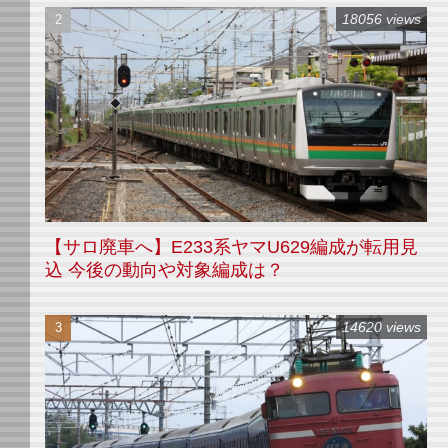
18056 views
【サロ廃車へ】E233系ヤマU629編成が転用見
込 今後の動向や対象編成は？
14620 views