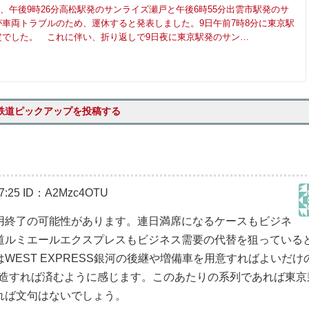
日、午後9時26分高松駅発のサンライズ瀬戸と午後6時55分出雲市駅発のサ
車両トラブルのため、運休すると発表しました。9日午前7時8分に東京駅
定でした。 これに伴い、折り返しで9日夜に東京駅発のサン…
鉄道ピックアップを投稿する
7:25
ID：A2Mzc4OTU
用終了の可能性があります。連日満席になるケースもビジネ
道ルミエールエクスプレスもビジネス需要の代替を狙っている
EST EXPRESS銀河の後継や増備車を用意すればよいだけ
度改造すれば済むように感じます。このあたりの系列であれば東京
れば文句はないでしょう。