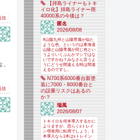
【拝島ライナーもトキ
イロ化】拝島ライナー用
40000系の今後は？
返信
匿名
2026/08/08
#山陽九州と山陽専属が似た
ような色、というのは東海道
山陽と山陽専属が同じ色とい
うよりいくぶんかマシではな
いですかね？みなさん言うよ
よ。
うにどうせ間違える時は間違
えるのですし。
N700系6000番台新塗
装に7000・8000番台と
返信
の誤乗リスクはあるの
か？
瑞風
2026/08/07
トキイロを何本導入するかに
よりますが、恐らくsトレイ
ン増発用に転用でしょう。1
本導入なら1本はsトレイン