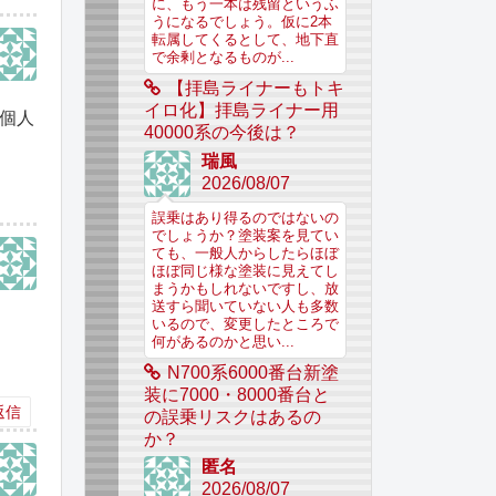
に、もう一本は残留というふ
うになるでしょう。仮に2本
転属してくるとして、地下直
で余剰となるものが...
【拝島ライナーもトキ
イロ化】拝島ライナー用
個人
40000系の今後は？
瑞風
2026/08/07
誤乗はあり得るのではないの
でしょうか？塗装案を見てい
ても、一般人からしたらほぼ
ほぼ同じ様な塗装に見えてし
まうかもしれないですし、放
送すら聞いていない人も多数
いるので、変更したところで
何があるのかと思い...
N700系6000番台新塗
装に7000・8000番台と
返信
の誤乗リスクはあるの
か？
匿名
2026/08/07