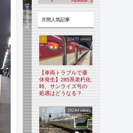
X
Facebook
0
月間人気記事
32470 views
【車両トラブルで運
休発生】285系老朽化
時、サンライズ号の
処遇はどうなる？
18144 views