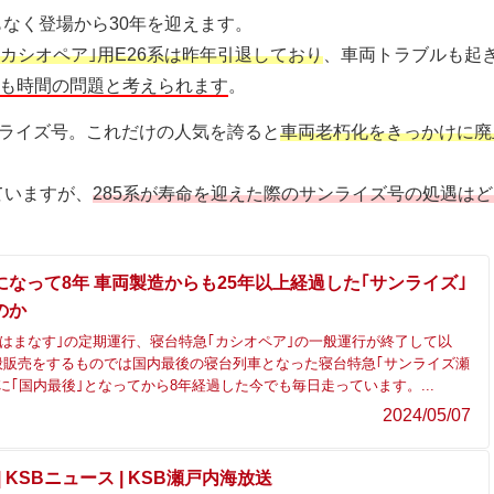
もなく登場から30年を迎えます。
｢カシオペア｣用E26系は昨年引退しており
、車両トラブルも起
のも時間の問題と考えられます
。
ンライズ号。これだけの人気を誇ると
車両老朽化をきっかけに廃
ていますが、
285系が寿命を迎えた際のサンライズ号の処遇は
になって8年 車両製造からも25年以上経過した｢サンライズ｣
のか
行｢はまなす｣の定期運行、寝台特急｢カシオペア｣の一般運行が終了して以
般販売をするものでは国内最後の寝台列車となった寝台特急｢サンライズ瀬
に｢国内最後｣となってから8年経過した今でも毎日走っています。...
2024/05/07
d | KSBニュース | KSB瀬戸内海放送