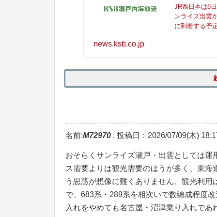
JR西日本は8
ンライズ出雲が
に到着する予
news.ksb.co.jp
名前:
M72970
:
投稿日：2026/07/09(木) 18:1
おそらくサンライズ瀬戸・出雲としては運
ス需要よりは観光需要のほうが多く、東海
う思惑が想像に難くありません。観光利用はW
で、683系・289系を相次いで数編成程
入れをやめても名古屋・沼津乗り入れであ