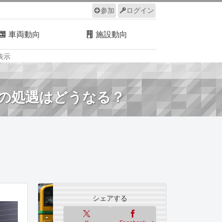
参加
ログイン
車両動向
施設動向
表示
ルール
サイトについて
号の処遇はどうなる？
シェアする