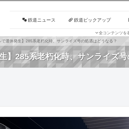
鉄道ニュース
鉄道ピックアップ
全コンテンツを
車両技術
路線探訪
ルで運休発生】285系老朽化時、サンライズ号の処遇はどうなる？
生】285系老朽化時、サンライズ