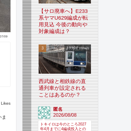
【サロ廃車へ】E233
系ヤマU629編成が転
用見込 今後の動向や
対象編成は？
07/09
13394 views
西武線と相鉄線の直
通列車が設定される
ことはあるのか？
Likes
匿名
2026/08/08
いま
トキイロは今のところ2027
年4月までに4編成投入との