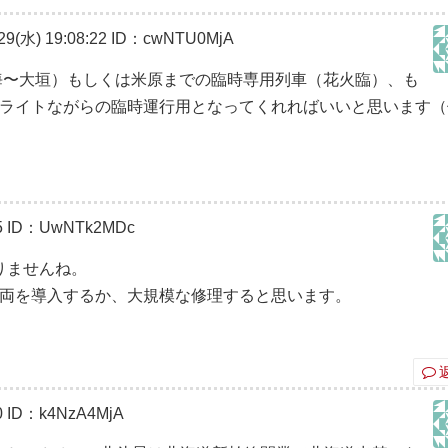
(水) 19:08:22
ID：cwNTU0MjA
海〜大垣）もしくは米原までの臨時専用列車（花火臨）、も
ライトながらの臨時運行用となってくれればいいと思います（
5
ID：UwNTk2MDc
りませんね。
車両を導入するか、大規模な修理すると思います。
0
ID：k4NzA4MjA