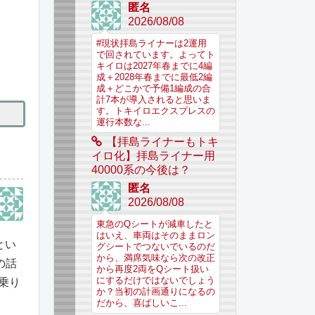
匿名
2026/08/08
#現状拝島ライナーは2運用
で回されています。よってト
キイロは2027年春までに4編
成＋2028年春までに最低2編
成＋どこかで予備1編成の合
計7本が導入されると思いま
す。トキイロエクスプレスの
運行本数な...
【拝島ライナーもトキ
イロ化】拝島ライナー用
40000系の今後は？
匿名
2026/08/08
東急のQシートが減車したと
はいえ、車両はそのままロン
とい
グシートでつないでいるのだ
から、満席気味なら次の改正
の話
から再度2両をQシート扱い
にするだけではないでしょう
乗り
か？当初の計画通りになるの
だから、喜ばしいこ...