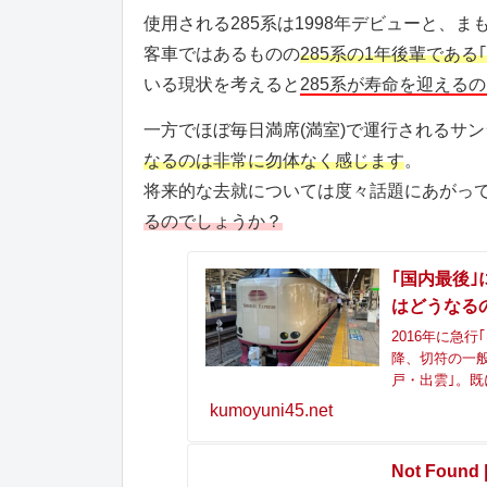
使用される285系は1998年デビューと、ま
客車ではあるものの
285系の1年後輩である
いる現状を考えると
285系が寿命を迎える
一方でほぼ毎日満席(満室)で運行されるサ
なるのは非常に勿体なく感じます
。
将来的な去就については度々話題にあがっ
るのでしょうか？
｢国内最後｣
はどうなる
2016年に急
降、切符の一
戸・出雲｣。既
kumoyuni45.net
Not Foun