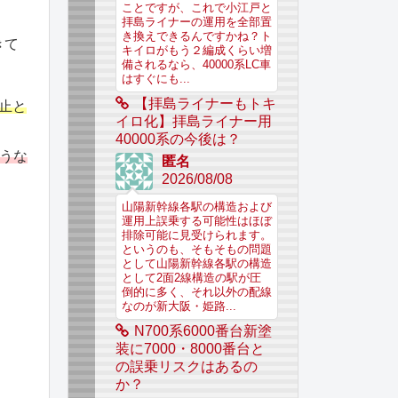
ことですが、これで小江戸と
拝島ライナーの運用を全部置
き換えできるんですかね？ト
きて
キイロがもう２編成くらい増
備されるなら、40000系LC車
はすぐにも...
【拝島ライナーもトキ
止と
イロ化】拝島ライナー用
40000系の今後は？
どうな
匿名
2026/08/08
山陽新幹線各駅の構造および
運用上誤乗する可能性はほぼ
排除可能に見受けられます。
というのも、そもそもの問題
として山陽新幹線各駅の構造
として2面2線構造の駅が圧
倒的に多く、それ以外の配線
なのが新大阪・姫路...
N700系6000番台新塗
装に7000・8000番台と
の誤乗リスクはあるの
か？