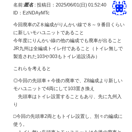
名前:
匿名
:
投稿日：2025/06/01(日) 01:52:40
ID：EzNDAyMTc
今回廃車のZ８編成がりんかい線で８～９番目くらい
に新しいモハユニットであること
今年度にりんかい線の他の編成でも廃車が出ること
JR九州は全編成トイレ付であること（トイレ無しで
製造された103や303もトイレ追設済み）
これらを考えると
◎今回の先頭車＋今後の廃車で、Z8編成より新しい
モハユニットで4両にして103置き換え
先頭車はトイレ設置することもあり、先に九州入
り
□今回の先頭車2両ともトイレ設置し、別々の編成に
使う。