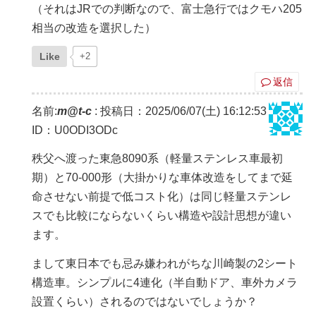
（それはJRでの判断なので、富士急行ではクモハ205
相当の改造を選択した）
Like
+2
返信
名前:
m@t-c
:
投稿日：2025/06/07(土) 16:12:53
ID：U0ODI3ODc
秩父へ渡った東急8090系（軽量ステンレス車最初
期）と70-000形（大掛かりな車体改造をしてまで延
命させない前提で低コスト化）は同じ軽量ステンレ
スでも比較にならないくらい構造や設計思想が違い
ます。
まして東日本でも忌み嫌われがちな川崎製の2シート
構造車。シンプルに4連化（半自動ドア、車外カメラ
設置くらい）されるのではないでしょうか？