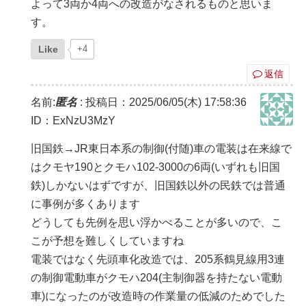
よって3両か4両への改造がなされるものと思いま
す。
Like
+4
返信
名前:
匿名
:
投稿日：2025/06/05(木) 17:58:36
ID：ExNzU3MzY
旧国鉄→JR東日本系の制御(付随)車の電装は在来線で
はクモヤ190とクモハ102-3000の6両(いずれも旧国
鉄)しかないはずですが、旧国鉄以外の民鉄では普通
に事例が多くあります
どうしても先例を思い浮かべることが多いので、こ
こが予想を難しくしていますね
電装ではなく先頭車化改造では、205系鶴見線用3連
の制御電動車がクモハ204(主制御器を持たない電動
車)になったのが改造時の作業量の低減のためでした