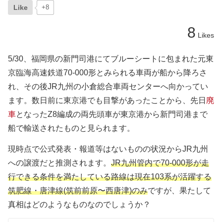
Like
+8
8
Likes
5/30、福岡県の新門司港にてブルーシートに包まれた元東
京臨海高速鉄道70-000形とみられる車両が船から降ろさ
れ、その後JR九州の小倉総合車両センターへ向かってい
ます。数日前に東京港でも目撃があったことから、先日
廃
車
となったZ8編成の両先頭車が東京港から新門司港まで
船で輸送されたものと見られます。
現時点で公式発表・報道等はないものの状況からJR九州
への譲渡だと推測されます。
JR九州管内で70-000形が走
行できる条件を満たしている路線は現在103系が活躍する
筑肥線・唐津線(筑前前原〜西唐津)のみ
ですが、果たして
真相はどのようなものなのでしょうか？