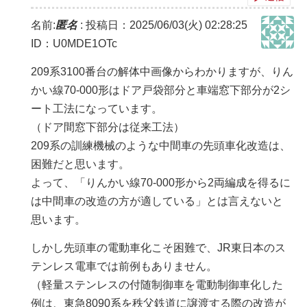
名前:
匿名
:
投稿日：2025/06/03(火) 02:28:25
ID：U0MDE1OTc
209系3100番台の解体中画像からわかりますが、りん
かい線70-000形はドア戸袋部分と車端窓下部分が2シ
ート工法になっています。
（ドア間窓下部分は従来工法）
209系の訓練機械のような中間車の先頭車化改造は、
困難だと思います。
よって、「りんかい線70-000形から2両編成を得るに
は中間車の改造の方が適している」とは言えないと
思います。
しかし先頭車の電動車化こそ困難で、JR東日本のス
テンレス電車では前例もありません。
（軽量ステンレスの付随制御車を電動制御車化した
例は、東急8090系を秩父鉄道に譲渡する際の改造が