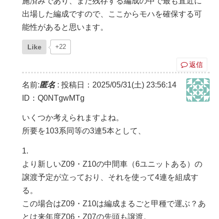
施済みであり、また残存する編成の中で最も直近に
出場した編成ですので、ここからモハを確保する可
能性があると思います。
Like
+22
返信
名前:
匿名
:
投稿日：2025/05/31(土) 23:56:14
ID：Q0NTgwMTg
いくつか考えられますよね。
所要を103系同等の3連5本として、
1.
より新しいZ09・Z10の中間車（6ユニットある）の
譲渡予定が立っており、それを使って4連を組成す
る。
この場合はZ09・Z10は編成まるごと甲種で運ぶ？あ
とは来年度Z06・Z07の先頭も譲渡。