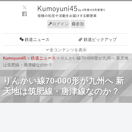
ログイン
参加
鉄道ニュース
鉄道ピックアップ
全コンテンツを表示
車両動向
施設動向
Kumoyuni45
>
鉄道ニュース
>
りんかい線70-000形が九州へ 新天地
車両技術
路線探訪
は筑肥線・唐津線なのか？
ルール
サイトについて
りんかい線70-000形が九州へ 新
天地は筑肥線・唐津線なのか？