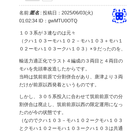
名前:
匿名
:
投稿日：2025/06/03(火)
01:02:34
ID：gwMTU0OTQ
１０３系が３連なのは元々
（クハ１０３ーモハ１０２－モハ１０３＋モハ１
０２ーモハ１０３ークハ１０３）×９だったのを、
輸送力適正化でラスト４編成の３両目と４両目の
モハを先頭車改造したからです。
当時は筑前前原で分割併合があり、唐津より３両
だけが前原以西発着というものです。
しかし、３０５系投入に合わせて筑前前原での分
割併合は廃止し、筑前前原以西の限定運用になっ
たのが今の状態です。
（なのでクハ１０３－モハ１０２ークモハ１０３
とクモハ１０２ーモハ１０３ークハ１０３は共通