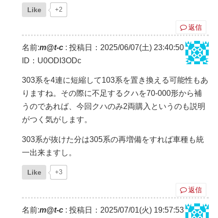
Like
+2
返信
名前:
m@t-c
:
投稿日：2025/06/07(土) 23:40:50
ID：U0ODI3ODc
303系を4連に短縮して103系を置き換える可能性もあ
りますね。その際に不足するクハを70-000形から補
うのであれば、今回クハのみ2両購入というのも説明
がつく気がします。
303系が抜けた分は305系の再増備をすれば車種も統
一出来ますし。
Like
+3
返信
名前:
m@t-c
:
投稿日：2025/07/01(火) 19:57:53