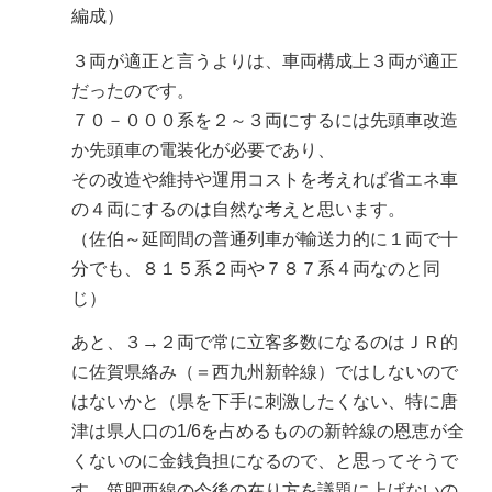
編成）
３両が適正と言うよりは、車両構成上３両が適正
だったのです。
７０－０００系を２～３両にするには先頭車改造
か先頭車の電装化が必要であり、
その改造や維持や運用コストを考えれば省エネ車
の４両にするのは自然な考えと思います。
（佐伯～延岡間の普通列車が輸送力的に１両で十
分でも、８１５系２両や７８７系４両なのと同
じ）
あと、３→２両で常に立客多数になるのはＪＲ的
に佐賀県絡み（＝西九州新幹線）ではしないので
はないかと（県を下手に刺激したくない、特に唐
津は県人口の1/6を占めるものの新幹線の恩恵が全
くないのに金銭負担になるので、と思ってそうで
す。筑肥西線の今後の在り方を議題に上げないの