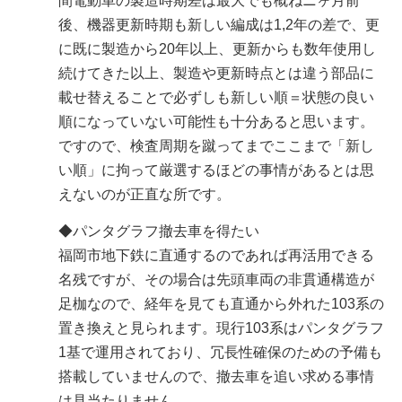
間電動車の製造時期差は最大でも概ねニヶ月前
後、機器更新時期も新しい編成は1,2年の差で、更
に既に製造から20年以上、更新からも数年使用し
続けてきた以上、製造や更新時点とは違う部品に
載せ替えることで必ずしも新しい順＝状態の良い
順になっていない可能性も十分あると思います。
ですので、検査周期を蹴ってまでここまで「新し
い順」に拘って厳選するほどの事情があるとは思
えないのが正直な所です。
◆パンタグラフ撤去車を得たい
福岡市地下鉄に直通するのであれば再活用できる
名残ですが、その場合は先頭車両の非貫通構造が
足枷なので、経年を見ても直通から外れた103系の
置き換えと見られます。現行103系はパンタグラフ
1基で運用されており、冗長性確保のための予備も
搭載していませんので、撤去車を追い求める事情
は見当たりません。