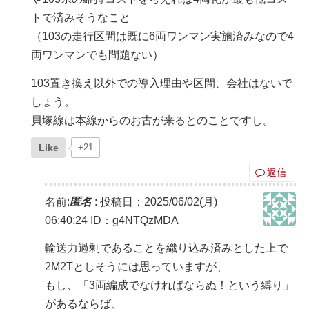
トで済みそうなこと
（103の走行区間は既に6両ワンマン実施済みなので4
両ワンマンでも問題ない）
103置き換え以外での導入理由や区間、会社はないで
しょう。
貝塚線は本線からのお古が来るとのことですし。
Like
+21
返信
名前:
匿名
:
投稿日：2025/06/02(月)
06:40:24
ID：g4NTQzMDA
輸送力過剰であることを織り込み済みとした上で
2M2Tとしそうには思っていますが、
もし、「3両編成でなければならぬ！という縛り」
があるならば、