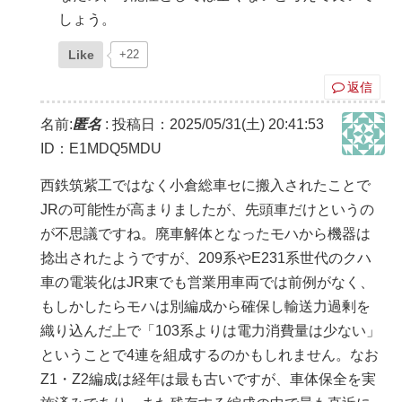
しょう。
Like
+22
返信
名前:
匿名
:
投稿日：2025/05/31(土) 20:41:53
ID：E1MDQ5MDU
西鉄筑紫工ではなく小倉総車セに搬入されたことで
JRの可能性が高まりましたが、先頭車だけというの
が不思議ですね。廃車解体となったモハから機器は
捻出されたようですが、209系やE231系世代のクハ
車の電装化はJR東でも営業用車両では前例がなく、
もしかしたらモハは別編成から確保し輸送力過剰を
織り込んだ上で「103系よりは電力消費量は少ない」
ということで4連を組成するのかもしれません。なお
Z1・Z2編成は経年は最も古いですが、車体保全を実