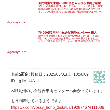
新門司港で東臨70-000形とみられる車両が確認
30日、福岡県の新門司港にてブルーシートに包まれた東京
臨海高速鉄道70-000形とみられる車両が確認されていま
す。70-000形を巡ってはZ8編成の両先頭車がブルーシート
に包まれた状態で東京港まで陸送されたことが確認されて
おり、東京港から新
4gousya.net
70-000形2両が小倉総合車両センターへ搬入
新門司港で目撃されていた70-000形2両ですが、本日未
明、JR九州の小倉総合車両センターへ搬入されました。フ
レンドに誘われるままにりんかい線70-000形の追っかけし
てました。小倉工場に入ったようですが、これからどうな
るか楽しみですねぇ
4gousya.net
名前:
匿名
:
投稿日：2025/05/31(土) 18:56:09
ID：g1MjU4NjU
>JR九州の小倉総合車両センターへ向かっています。
もう到着しているようですよ
https://x.com/yossy_hoho_2/status/192874674111086