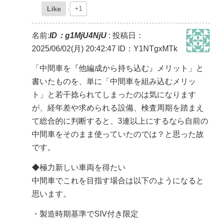
Like
+1
名前:
ID：g1MjU4NjU
:
投稿日：
2025/06/02(月) 20:42:47
ID：Y1NTgxMTk
「中間車を『他編成から持ち込む』メリット」と
書いたものを、単に「中間車を組み込むメリッ
ト」と若干捻られてしまったのは気になります
が、経年差や求められる設備、検査周期を踏まえ
て総合的に判断すると、3連以上にするなら自前の
中間車をそのまま使っていたのでは？と思った故
です。
◆極力新しい車両を得たい
中間車でこれを目指す場合は以下のようになると
思います。
・製造時期基準でSIV付き限定