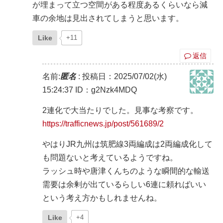
が埋まって立つ空間がある程度あるくらいなら減
車の余地は見出されてしまうと思います。
Like
+11
返信
名前:
匿名
:
投稿日：2025/07/02(水)
15:24:37
ID：g2Nzk4MDQ
2連化で大当たりでした。見事な考察です。
https://trafficnews.jp/post/561689/2
やはりJR九州は筑肥線3両編成は2両編成化して
も問題ないと考えているようですね。
ラッシュ時や唐津くんちのような瞬間的な輸送
需要は余剰が出ているらしい6連に頼ればいい
という考え方かもしれませんね。
Like
+4