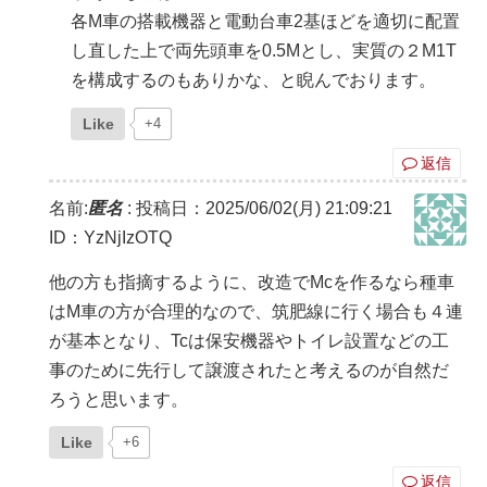
各M車の搭載機器と電動台車2基ほどを適切に配置
し直した上で両先頭車を0.5Mとし、実質の２M1T
を構成するのもありかな、と睨んでおります。
Like
+4
返信
名前:
匿名
:
投稿日：2025/06/02(月) 21:09:21
ID：YzNjIzOTQ
他の方も指摘するように、改造でMcを作るなら種車
はM車の方が合理的なので、筑肥線に行く場合も４連
が基本となり、Tcは保安機器やトイレ設置などの工
事のために先行して譲渡されたと考えるのが自然だ
ろうと思います。
Like
+6
返信