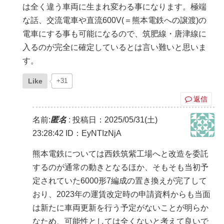
は全く違う車両に生まれ変わる事になります。極端
な話、交流電車や直流600V(＝熊本電鉄への譲渡)の
電車にする事も可能になるので、筑肥線・唐津線に
入るのが完全に確定しているとは言い難いと思いま
す。
Like
+31
返信
名前:
匿名
:
投稿日：2025/05/31(土)
23:28:42
ID：EyNTIzNjA
熊本電鉄については西鉄筑紫工場へと改造を委託
するのが通常の動きとなるほか、そもそも当初予
定されていた6000形7編成の置き換えが完了して
おり、2023年の運賃改定時の申請資料からも当面
は新たに車両更新を行う予定がないことが明らか
なため、可能性としては全くないと考えて良いで