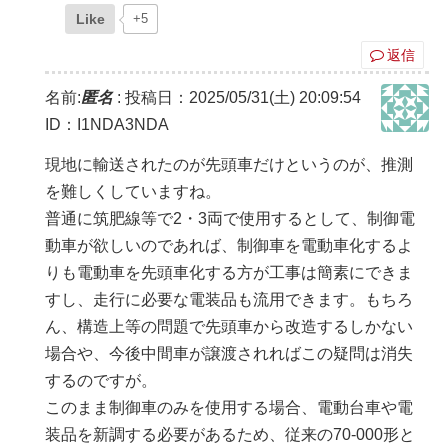
Like
+5
返信
名前:
匿名
:
投稿日：2025/05/31(土) 20:09:54
ID：I1NDA3NDA
現地に輸送されたのが先頭車だけというのが、推測
を難しくしていますね。
普通に筑肥線等で2・3両で使用するとして、制御電
動車が欲しいのであれば、制御車を電動車化するよ
りも電動車を先頭車化する方が工事は簡素にできま
すし、走行に必要な電装品も流用できます。もちろ
ん、構造上等の問題で先頭車から改造するしかない
場合や、今後中間車が譲渡されればこの疑問は消失
するのですが。
このまま制御車のみを使用する場合、電動台車や電
装品を新調する必要があるため、従来の70-000形と