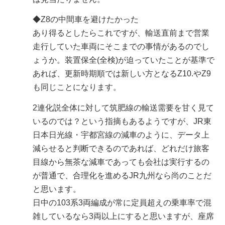
◆Z8の中間車を避けたかった
あり得るとしたらこれですが、輸送直前まで営業
走行していた車両にそこまでの事情があるのでし
ょうか。装置保全(全検)が迫っていたことが基準で
あれば、更新時期順では新しい方となるZ10.やZ9
も同じことになります。
2連化説全体に対して筑肥線の輸送需要を甘く見て
いるのでは？という指摘もあるようですが、JR東
日本日光線・宇都宮線の減車のように、データ上
減らせると判断できるのであれば、どれだけ旅客
目線から無茶な減車であっても会社は実行するの
が普通で、合理化を進めるJR九州なら尚のことだ
と思います。
日中の103系3両編成が常に定員超えの乗車率で混
雑しているなら3両以上にすると思いますが、座席