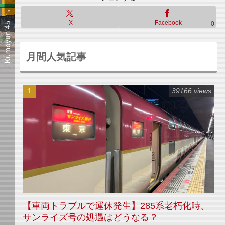
X
Facebook
0
月間人気記事
39166 views
【車両トラブルで運休発生】285系老朽化時、
サンライズ号の処遇はどうなる？