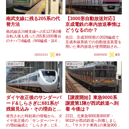
南武支線に残る205系の代
【3000形自動放送対応】
替方法
京成電鉄の車内放送事情は
どうなるのか？
南武線浜川崎支線へのE127系0番
台転入後も残った205系1000番台
先日、京成3000形の3028編成で
のナハワ4編成（W4編成・浜4編
京成本線系統での自動放送装置を
成）。置き換えに関する動向や情
用いた車内放送が使用開始されま
報がない唯一の205系で、運用充
した。京成電鉄の一般列車では、
当機会は比較的多いようですが、
2023/12/12
運営
2026/03/02
運営
京成・都営車のアクセス特急、
経年や保守の観点から、E127系
3200形、松戸線を除き、2020年
の置き換えタイ...
鉄道ニュース
鉄道ニュース
以降、主にタブレット端末を使用
した（半）自動放送が...
ダイヤ改正後のサンダーバ
【譲渡開始】東急9000系
ード&しらさぎに681系が
譲渡第1陣が西武鉄道へ到
残留見込み・その理由と対
着 今後は？
象編成は？
発売された時刻表の情報から、ダ
22日、元東急9000系9003F・
イヤ改正後の「サンダーバード」
9011Fが西武鉄道へ到着しまし
の増結編成と「しらさぎ」に681
た。｢サステナ車両｣の東急9000