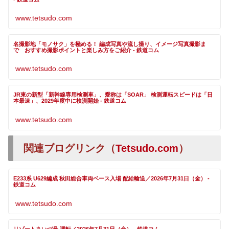
www.tetsudo.com
名撮影地「モノサク」を極める！ 編成写真や流し撮り、イメージ写真撮影ま
で おすすめ撮影ポイントと楽しみ方をご紹介 - 鉄道コム
www.tetsudo.com
JR東の新型「新幹線専用検測車」、愛称は「SOAR」 検測運転スピードは「日
本最速」、2029年度中に検測開始 - 鉄道コム
www.tetsudo.com
関連ブログリンク（
Tetsudo.com
）
E233系 U629編成 秋田総合車両ベース入場 配給輸送／2026年7月31日（金） -
鉄道コム
www.tetsudo.com