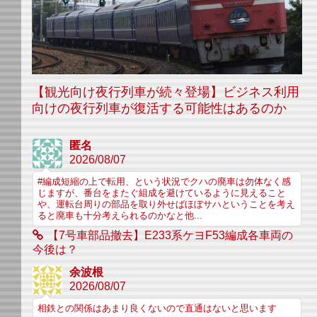
【観光向け夜行列車が続々登場】ビジネス利用
向けの夜行列車が復活する可能性はあるのか
匿名
2026/08/07
#編成短縮の上で転用、という状況でクハの廃車は勿体なく感
じますが、番台をまたぐ組成を避けているように見えること
や、運転台周りの部品を取り外せばほぼサハということを考え
ると廃車も十分考えられるのかなと他...
【7号車部品撤去】E233系ケヨF53編成各車両の
今後は？
余波根
2026/08/07
相鉄との関係はあまり良くないので直通はないと思います