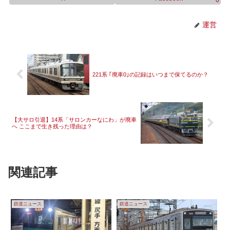
運営
221系 ｢廃車0｣の記録はいつまで保てるのか？
【大サロ引退】14系「サロンカーなにわ」が廃車
へ ここまで生き残った理由は？
関連記事
鉄道ニュース
鉄道ニュース