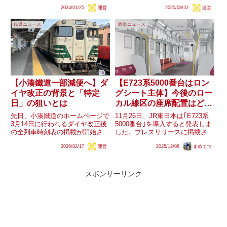
系の運用が残ることが窺えます。
系初入線となります。なお、元
2024/01/25
運営
2025/08/22
運営
北陸新幹線敦賀延伸開業に伴う特
9005Fは恩田で譲渡に伴う改造を
急運行体系見直しから、引退可能
受けているのに対して、今回の元
鉄道ニュース
鉄道ニュース
性が注目されていた同系列です
9003F・9011Fは無改造であるこ
が、何故ダイヤ改正後も運行さ
とから、...
れ...
【小湊鐵道一部減便へ】ダ
【E723系5000番台はロン
イヤ改正の背景と「特定
グシート主体】今後のロー
日」の狙いとは
カル線区の座席配置はどう
あるべきか
先日、小湊鐵道のホームページで
11月26日、JR東日本は｢E723系
3月14日に行われるダイヤ改正後
5000番台｣を導入すると発表しま
の全列車時刻表の掲載が開始され
した。プレスリリースに掲載され
ました。現行ダイヤと比較する
た車内イメージでは、ロングシー
2026/02/17
運営
2025/12/06
まめてつ
と、以下の変更点が特徴的です。
トのみが確認でき、先代の車両に
里山トロッコ上下1往復の減便 観
あったクロスシートは、E723系
光急行の記載消滅 養老渓谷〜上
では縮小、もしくは廃止される可
総中野間の3往復の臨時列車...
能性が高いとみら...
スポンサーリンク