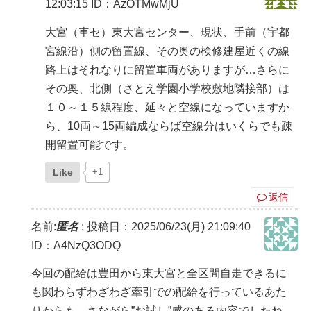
12:03:15
ID：AzOTMwMjU
大宮（車セ）東大宮センター、現状、手前（宇都
宮線沿）側の留置線、その奥の検修建屋近くの線
路上はそれなりに留置車両がありますが…さらに
その奥、北側（さとえ学園小学校敷地隣接部）は
１０～１５線程度、延々と空線になっていますか
ら、10両～15両編成ならば空線分はいくらでも疎
開留置可能です。
Like
+1
返信
名前:
匿名
:
投稿日：2025/06/23(月) 21:09:40
ID：A4NzQ3ODQ
今回の配給は豊田から東大宮と全区間自走できるに
も関わらずわざわざ牽引での配給を行っているあた
りからも、さながら”お試し”感のある内容でしたね。