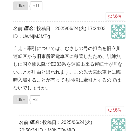
Like
+11
返信
名前:
匿名
:
投稿日：2025/06/24(火) 17:24:03
ID：UwNjM3MTg
自走・牽引については、むさしの号の担当を旧立川
運転区から旧東所沢電車区に移管したため、訓練無
しに国立駅以降でE233系を運転出来る運転士が居な
いことが理由と思われます。この先大宮総車セに臨
時入場することが有っても同様に牽引とするのでは
ないでしょうか。
Like
+3
返信
名前:
匿名
:
投稿日：2025/06/24(火)
20:58:34
ID：M0NTQyMjQ