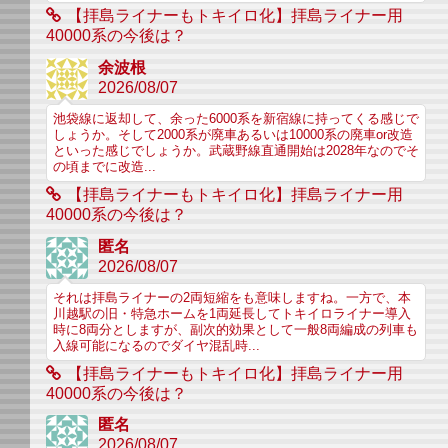
【拝島ライナーもトキイロ化】拝島ライナー用
40000系の今後は？
余波根
2026/08/07
池袋線に返却して、余った6000系を新宿線に持ってくる感じで
しょうか。そして2000系が廃車あるいは10000系の廃車or改造
といった感じでしょうか。武蔵野線直通開始は2028年なのでそ
の頃までに改造...
【拝島ライナーもトキイロ化】拝島ライナー用
40000系の今後は？
匿名
2026/08/07
それは拝島ライナーの2両短縮をも意味しますね。一方で、本
川越駅の旧・特急ホームを1両延長してトキイロライナー導入
時に8両分としますが、副次的効果として一般8両編成の列車も
入線可能になるのでダイヤ混乱時...
【拝島ライナーもトキイロ化】拝島ライナー用
40000系の今後は？
匿名
2026/08/07