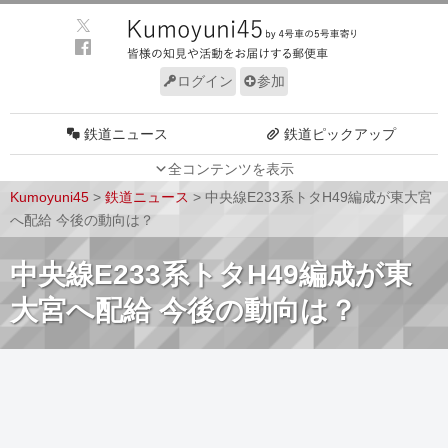
ログイン
参加
鉄道ニュース
鉄道ピックアップ
全コンテンツを表示
車両動向
施設動向
Kumoyuni45
>
鉄道ニュース
>
中央線E233系トタH49編成が東大宮
車両技術
路線探訪
へ配給 今後の動向は？
ルール
サイトについて
中央線E233系トタH49編成が東
大宮へ配給 今後の動向は？