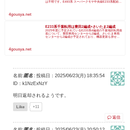
は不明です。E493系 スーパークモヤ中央線E233系配給輸
送都オク01×2C+都トタH49×10C配9579Mレ只今豊田
4gousya.net
E233系千葉転用は豊田2編成+さいたま2編成
2025年度に予定されているE233系4編成の千葉地区転用改
造について、豊田車両センターから2編成、さいたま車両
センターから2編成が予定されており、機器更新も併せて
施工されることが公開された労組資料から分かりました。
豊田車両センターではグリ
4gousya.net
名前:
匿名
:
投稿日：2025/06/23(月) 18:35:54
ID：k1NzExNzY
明日返却されるようです。
Like
+11
返信
名前:
匿名
:
投稿日：2025/06/23(月) 20:50:12