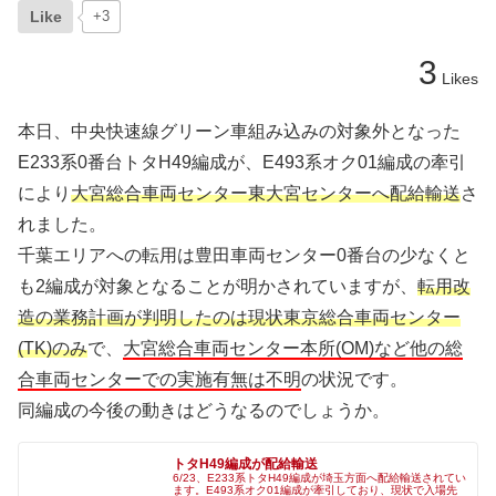
Like
+3
3
Likes
本日、中央快速線グリーン車組み込みの対象外となった
E233系0番台トタH49編成が、E493系オク01編成の牽引
により
大宮総合車両センター東大宮センターへ配給輸送
さ
れました。
千葉エリアへの転用は豊田車両センター0番台の少なくと
も2編成が対象となることが明かされていますが、
転用改
造の業務計画が判明したのは現状東京総合車両センター
(TK)のみ
で、
大宮総合車両センター本所(OM)など他の総
合車両センターでの実施有無は不明
の状況です。
同編成の今後の動きはどうなるのでしょうか。
トタH49編成が配給輸送
6/23、E233系トタH49編成が埼玉方面へ配給輸送されてい
ます。E493系オク01編成が牽引しており、現状で入場先