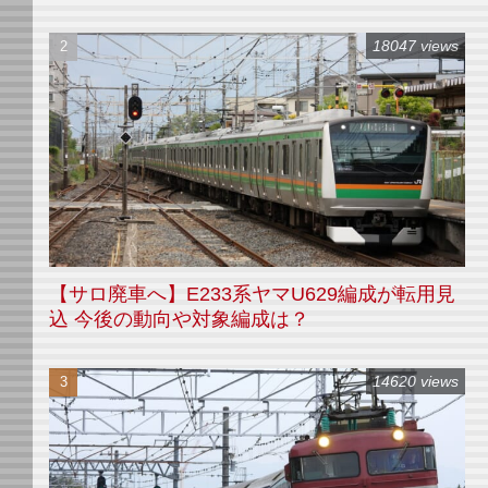
18047 views
【サロ廃車へ】E233系ヤマU629編成が転用見
込 今後の動向や対象編成は？
14620 views