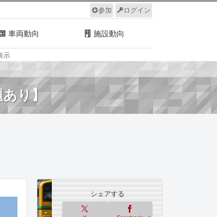
参加
ログイン
車両動向
施設動向
表示
ルール
サイトについて
題あり】
シェアする