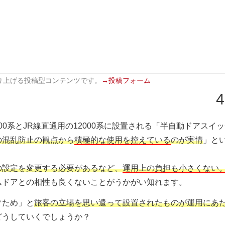
り上げる投稿型コンテンツです。
→投稿フォーム
4
000系とJR線直通用の12000系に設置される「半自動ドアスイ
の混乱防止の観点から
積極的な使用を控えている
のが実情
」と
の設定を変更する必要があるなど、
運用上の負担も小さくない
ムドアとの相性も良くないことがうかがい知れます。
ぐため」と
旅客の立場を思い遣って設置されたものが運用にあ
どうしていくでしょうか？