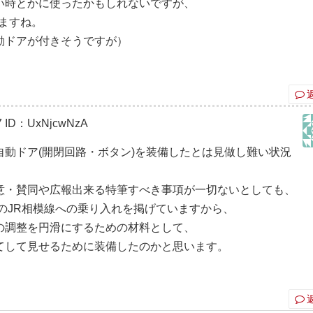
い時とかに使ったかもしれないですが、
てますね。
動ドアが付きそうですが）
7
ID：UxNjcwNzA
動ドア(開閉回路・ボタン)を装備したとは見做し難い状況
意・賛同や広報出来る特筆すべき事項が一切ないとしても、
のJR相模線への乗り入れを掲げていますから、
の調整を円滑にするための材料として、
てして見せるために装備したのかと思います。