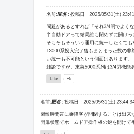
名前:
匿名
:
投稿日：2025/05/31(土) 23:41
問題があるとすれば「それ3/4閉でよく
半自動ドアって結局誰も閉めずに開けっ
そもそもそういう運用に統一したくても
13000系投入完了後もまとまった数の
い統一も不可能という側面はあります。
雑談ですが、東急5000系列は3/4閉機
Like
+5
名前:
匿名
:
投稿日：2025/05/31(土) 23:44:3
閑散時間帯に乗降客が開閉することは出来
開扉状態でホームドア操作板の鍵を開けて