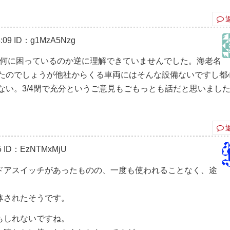
:09
ID：g1MzA5Nzg
の何に困っているのか逆に理解できていませんでした。海老名
たのでしょうが他社からくる車両にはそんな設備ないですし都
ない。3/4閉で充分というご意見もごもっとも話だと思いまし
5
ID：EzNTMxMjU
ドアスイッチがあったものの、一度も使われることなく、途
体されたそうです。
もしれないですね。