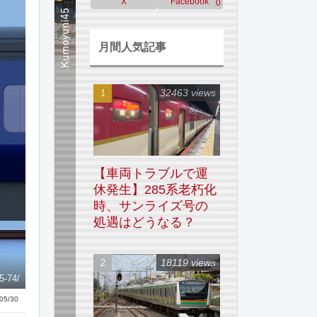
X
Facebook
0
月間人気記事
32463 views
【車両トラブルで運
休発生】285系老朽化
時、サンライズ号の
処遇はどうなる？
18119 views
5-74/
05/30