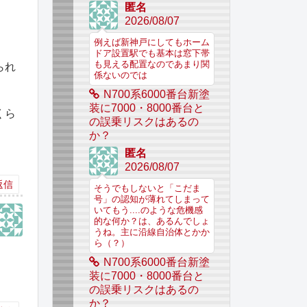
匿名
。
2026/08/07
例えば新神戸にしてもホーム
ドア設置駅でも基本は窓下帯
も見える配置なのであまり関
られ
係ないのでは
N700系6000番台新塗
装に7000・8000番台と
くら
の誤乗リスクはあるの
か？
匿名
2026/08/07
返信
そうでもしないと「こだま
号」の認知が薄れてしまって
いてもう....のような危機感
的な何か？は、あるんでしょ
うね。主に沿線自治体とかか
ら（？）
N700系6000番台新塗
装に7000・8000番台と
の誤乗リスクはあるの
か？