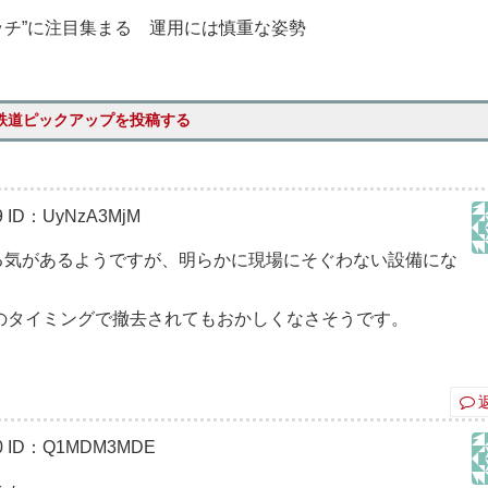
ッチ”に注目集まる 運用には慎重な姿勢
鉄道ピックアップを投稿する
9
ID：UyNzA3MjM
する気があるようですが、明らかに現場にそぐわない設備にな
のタイミングで撤去されてもおかしくなさそうです。
0
ID：Q1MDM3MDE