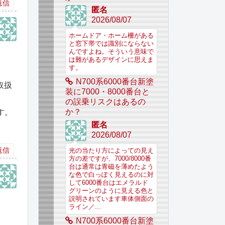
返信
匿名
2026/08/07
ホームドア・ホーム柵がある
と窓下帯では識別にならない
んですよね。そういう意味で
は難があるデザインに思えま
す。
、
N700系6000番台新塗
取扱
装に7000・8000番台と
の誤乗リスクはあるの
か？
す。
匿名
2026/08/07
返信
光の当たり方によっての見え
方の差ですが、7000/8000番
台は通常は青磁を薄めたよう
な色で白っぽく見えるのに対
して6000番台はエメラルド
グリーンのように見える色と
説明されています車体側面の
ライン／...
N700系6000番台新塗