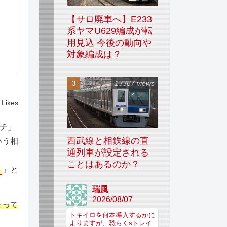
【サロ廃車へ】E233
系ヤマU629編成が転
用見込 今後の動向や
対象編成は？
13387 views
Likes
ッチ」
西武線と相鉄線の直
いう相
通列車が設定される
ことはあるのか？
。
」と
瑞風
2026/08/07
たって
トキイロを何本導入するかに
よりますが、恐らくsトレイ