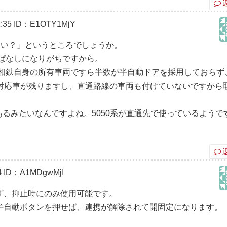
:35
ID：E1OTY1MjY
ない？」というところでしょうか。
ぱなしになりがちですから。
相鉄自身の所有車両ですら半数が半自動ドアを採用しておらず
非対応車が残りますし、直通路線の車両も付けていないですから
能あるみたいなんですよね。5050系が直通先で使っているようで
4
ID：A1MDgwMjI
ず、抑止時にのみ使用可能です。
半自動ボタンを押せば、連携が解除されて開固定になります。