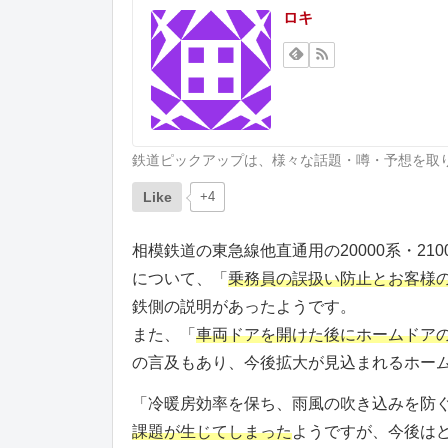
ロキ
鉄道ピックアップは、様々な話題・噂・予想を取
Like
+4
相模鉄道の東急線他直通用の20000系・21
について、「
乗務員の誤扱い防止とお客様
鉄側の説明があったようです。
また、「
車両ドアを開けた後にホームドア
の言及もあり、今後拡大が見込まれるホー
「冷暖房効率を保ち、雨風の吹き込みを防
課題が生じてしまった
ようですが、今後は