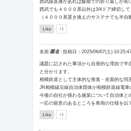
西武線直通があれば飯能での折り返しが長
西武でも４０００系以外は3/4ドア締切し
（４０００系置き換えのサステナでも半自
Like
+1
名前:
匿名
:
投稿日：2025/06/07(土) 10:25:4
議題に記された事項から自発的な理由で半自
と分かります。
相模鉄道として主体的な推進・全面的な同
JR相模線沿線自治体団体が相模鉄道線電車
今後の自社が係わる施策について自治体と
一応の留意のあるところを車両の仕様を以
Like
+1