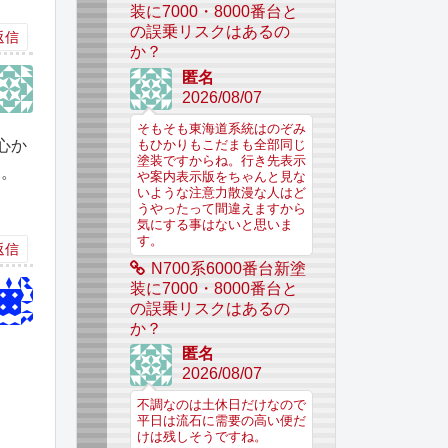
装に7000・8000番台と
の誤乗リスクはあるの
返信
か？
匿名
2026/08/07
そもそも東海道系統はのぞみ
心か
もひかりもこだまも全部同じ
塗装ですからね。行き先表示
た。
や案内表示版をちゃんと見な
いような注意力散漫な人はど
うやったって間違えますから
気にする事はないと思いま
す。
返信
N700系6000番台新塗
装に7000・8000番台と
の誤乗リスクはあるの
か？
匿名
2026/08/07
不調なのは土休日だけなので
平日は流石に需要の高い便だ
けは残しそうですね。