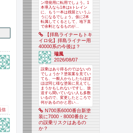
ン増発用に転用でしょう。1
本導入なら1本はsトレイン
に、もう一本は残留というふ
うになるでしょう。仮に2本
転属してくるとして、地下直
で余剰となるものが...
【拝島ライナーもトキ
イロ化】拝島ライナー用
40000系の今後は？
瑞風
2026/08/07
誤乗はあり得るのではないの
でしょうか？塗装案を見てい
ても、一般人からしたらほぼ
ほぼ同じ様な塗装に見えてし
まうかもしれないですし、放
送すら聞いていない人も多数
いるので、変更したところで
何があるのかと思い...
返信
N700系6000番台新塗
装に7000・8000番台と
の誤乗リスクはあるの
か？