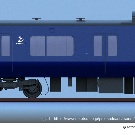
引用：https://www.sotetsu.co.jp/pressrelease/train/r2
2025/