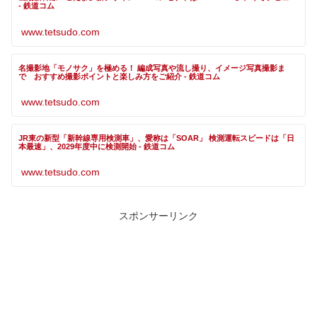
- 鉄道コム
www.tetsudo.com
名撮影地「モノサク」を極める！ 編成写真や流し撮り、イメージ写真撮影ま
で おすすめ撮影ポイントと楽しみ方をご紹介 - 鉄道コム
www.tetsudo.com
JR東の新型「新幹線専用検測車」、愛称は「SOAR」 検測運転スピードは「日
本最速」、2029年度中に検測開始 - 鉄道コム
www.tetsudo.com
スポンサーリンク