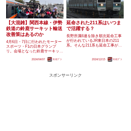
【大混雑】関西本線・伊勢
延命された211系はいつま
鉄道の鈴鹿サーキット輸送
で活躍する？
改善策はあるのか
長野所属6連を除き順次延命工事
が行われているJR東日本の211
4月6日・7日に行われたモーター
系。そんな211系も延命工事が行
スポーツ・F1の日本グランプ
われているとはいえまもなく経年
リ。会場となった鈴鹿サーキット
40年を迎える編成が出てきます
の最寄り駅は伊勢鉄道の鈴鹿サー
が、延命工事を受けた編成はいつ
2024/04/07
ｴｽｾﾌﾞﾝ
2024/12/15
ｴｽｾﾌﾞﾝ
キット稲生駅で、名古屋駅などか
まで活躍するのでしょうか？
らJR関西本線を経由し同駅への
臨時列車の運行や定期優等列車の
臨時停車が行われました。国内
スポンサーリンク
外...