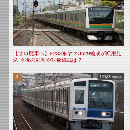
【サロ廃車へ】E233系ヤマU629編成が転用見
込 今後の動向や対象編成は？
13383 views