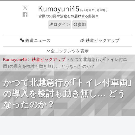
ログイン
参加
鉄道ニュース
鉄道ピックアップ
全コンテンツを表示
車両動向
施設動向
Kumoyuni45
>
鉄道ピックアップ
>
かつて北越急行が｢トイレ付車
車両技術
路線探訪
両｣の導入を検討も動き無し… どうなったのか？
ルール
サイトについて
かつて北越急行が｢トイレ付車両｣
の導入を検討も動き無し… どう
なったのか？