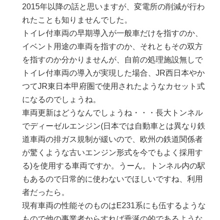
2015年以降の話と思いますが、変電所の削減が行わ
れたことも知りませんでした。
トイレ付車両の早期導入が一般車だけを指すのか、
イベント用途の車両を指すのか、それともその双方
を指すのか分かりませんが、自前の処理施設無しで
トイレ付車両の導入が実現した場合、JR西日本やか
つてJR東日本甲府圏で使用されたようなカセット式
になるのでしょうね。
車両更新はどうなんでしょうね・・・長大トンネル
でディーゼルエンジン(日本では自動車とは異なり鉄
道車両の排ガス規制が緩いので、欧州の鉄道関係者
が驚くような古いエンジン形式を今でもよく採用す
る)を使用する車両ですか。うーん。トンネル内の駅
もあるので日常的に使わないでほしいですね、利用
者だったら。
現有車両の性能そのものはE231系にも伍するような
もので他の事業者からすれば垂涎の的であるような