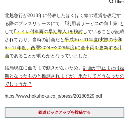
6
Likes
北越急行が2018年に発表したほくほく線の運賃を改定す
る際のプレスリリースにて、｢利用者サービスの向上策｣と
して
｢トイレ付車両の早期導入｣を検討
していることが記載
されており、当時の計画だと
平成36～41年度(実際の令和
6～11年度、西暦2024〜2029年度)に全車両を更新する計
画
であることが明らかとなっていました。
結局現在に至るまで動きがないため、
計画が中止または延
期となったものと推測されますが、果たしてどうなったの
でしょうか？
https://www.hokuhoku.co.jp/press/20180529.pdf
鉄道ピックアップを投稿する