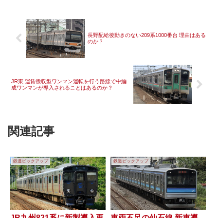
長野配給後動きのない209系1000番台 理由はある
のか？
JR東 運賃徴収型ワンマン運転を行う路線で中編
成ワンマンが導入されることはあるのか？
関連記事
鉄道ピックアップ
鉄道ピックアップ
JR九州821系に新製導入再
車両不足の仙石線 新車導