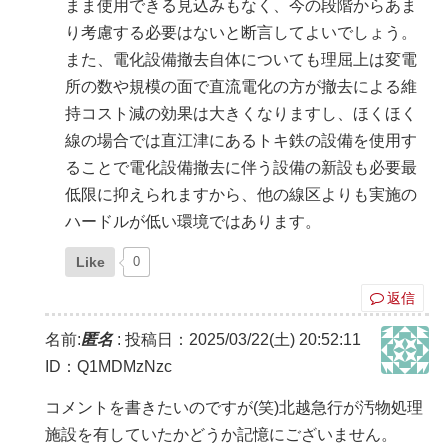
まま使用できる見込みもなく、今の段階からあま
り考慮する必要はないと断言してよいでしょう。
また、電化設備撤去自体についても理屈上は変電
所の数や規模の面で直流電化の方が撤去による維
持コスト減の効果は大きくなりますし、ほくほく
線の場合では直江津にあるトキ鉄の設備を使用す
ることで電化設備撤去に伴う設備の新設も必要最
低限に抑えられますから、他の線区よりも実施の
ハードルが低い環境ではあります。
Like
0
返信
名前:
匿名
:
投稿日：2025/03/22(土) 20:52:11
ID：Q1MDMzNzc
コメントを書きたいのですが(笑)北越急行が汚物処理
施設を有していたかどうか記憶にございません。