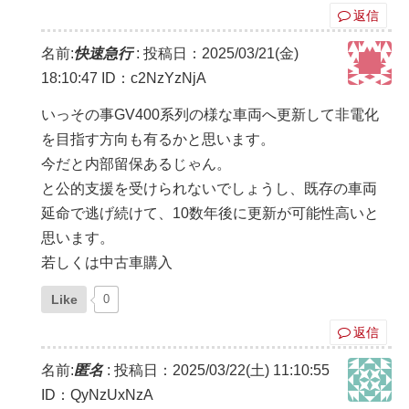
返信
名前:
快速急行
:
投稿日：2025/03/21(金)
18:10:47
ID：c2NzYzNjA
いっその事GV400系列の様な車両へ更新して非電化
を目指す方向も有るかと思います。
今だと内部留保あるじゃん。
と公的支援を受けられないでしょうし、既存の車両
延命で逃げ続けて、10数年後に更新が可能性高いと
思います。
若しくは中古車購入
Like
0
返信
名前:
匿名
:
投稿日：2025/03/22(土) 11:10:55
ID：QyNzUxNzA