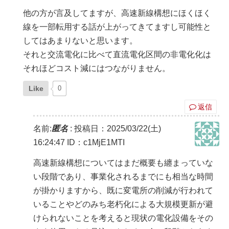
他の方が言及してますが、高速新線構想にほくほく
線を一部転用する話が上がってきてますし可能性と
してはあまりないと思います。
それと交流電化に比べて直流電化区間の非電化化は
それほどコスト減にはつながりません。
Like
0
返信
名前:
匿名
:
投稿日：2025/03/22(土)
16:24:47
ID：c1MjE1MTI
高速新線構想についてはまだ概要も纏まっていな
い段階であり、事業化されるまでにも相当な時間
が掛かりますから、既に変電所の削減が行われて
いることやどのみち老朽化による大規模更新が避
けられないことを考えると現状の電化設備をその