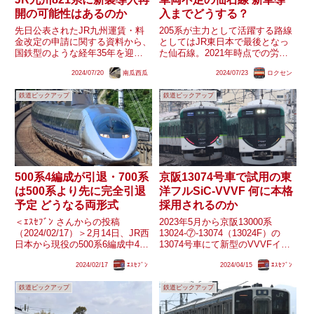
開の可能性はあるのか
入までどうする？
先日公表されたJR九州運賃・料
205系が主力として活躍する路線
金改定の申請に関する資料から、
としてはJR東日本で最後となっ
国鉄型のような経年35年を迎え
た仙石線。2021年時点での労組
る老朽車両は次世代型車両の新製
資料によると同線にはE131系が
2024/07/20
南瓜西瓜
2024/07/23
ロクセン
による老朽取替の方針が明らかに
投入されることが伺えますが、一
なりましたが、現状最新型の交流
方で導入にはまだ時間がかかるも
鉄道ピックアップ
鉄道ピックアップ
電車である821系に関しては「運
のと思われます。センM4編成の
転区間の拡大」だけが明記され...
廃車やトラブル・故障によ...
500系4編成が引退・700系
京阪13074号車で試用の東
は500系より先に完全引退
洋フルSiC-VVVF 何に本格
予定 どうなる両形式
採用されるのか
＜ｴｽｾﾌﾞﾝ さんからの投稿
2023年5月から京阪13000系
（2024/02/17）＞2月14日、JR西
13024-⑦-13074（13024F）の
日本から現役の500系6編成中4編
13074号車にて新型のVVVFイン
成が2026年度末までに引退する
バーター装置の試験搭載が行われ
2024/02/17
ｴｽｾﾌﾞﾝ
2024/04/15
ｴｽｾﾌﾞﾝ
ことが発表されました。一方で報
ています。これは発表や運転台部
道によると｢ひかりレールスタ
のテプラ表記などから東洋電機製
鉄道ピックアップ
鉄道ピックアップ
ー｣用として製造された700系
造製MOSFET(所謂フルSiC)素...
7000番台...