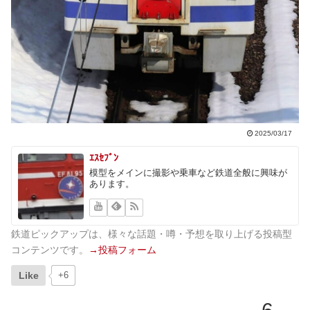
2025/03/17
ｴｽｾﾌﾞﾝ
模型をメインに撮影や乗車など鉄道全般に興味が
あります。
鉄道ピックアップは、様々な話題・噂・予想を取り上げる投稿型
コンテンツです。
→投稿フォーム
Like
+6