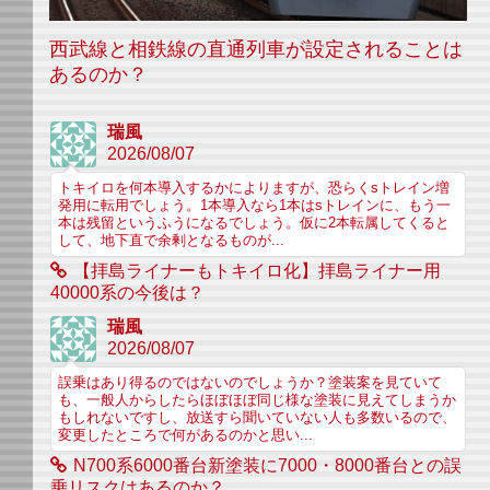
西武線と相鉄線の直通列車が設定されることは
あるのか？
瑞風
2026/08/07
トキイロを何本導入するかによりますが、恐らくsトレイン増
発用に転用でしょう。1本導入なら1本はsトレインに、もう一
本は残留というふうになるでしょう。仮に2本転属してくると
して、地下直で余剰となるものが...
【拝島ライナーもトキイロ化】拝島ライナー用
40000系の今後は？
瑞風
2026/08/07
誤乗はあり得るのではないのでしょうか？塗装案を見ていて
も、一般人からしたらほぼほぼ同じ様な塗装に見えてしまうか
もしれないですし、放送すら聞いていない人も多数いるので、
変更したところで何があるのかと思い...
N700系6000番台新塗装に7000・8000番台との誤
乗リスクはあるのか？