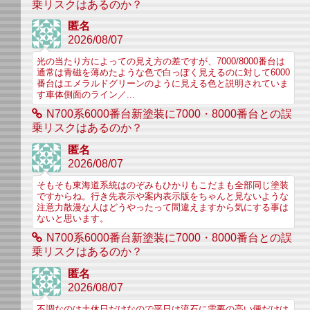
乗リスクはあるのか？
匿名
2026/08/07
光の当たり方によっての見え方の差ですが、7000/8000番台は
通常は青磁を薄めたような色で白っぽく見えるのに対して6000
番台はエメラルドグリーンのように見える色と説明されていま
す車体側面のライン／...
N700系6000番台新塗装に7000・8000番台との誤
乗リスクはあるのか？
匿名
2026/08/07
そもそも東海道系統はのぞみもひかりもこだまも全部同じ塗装
ですからね。行き先表示や案内表示版をちゃんと見ないような
注意力散漫な人はどうやったって間違えますから気にする事は
ないと思います。
N700系6000番台新塗装に7000・8000番台との誤
乗リスクはあるのか？
匿名
2026/08/07
不調なのは土休日だけなので平日は流石に需要の高い便だけは