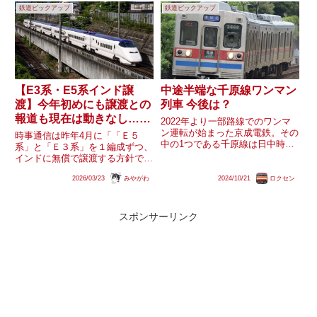
鉄道ピックアップ
鉄道ピックアップ
はイメージの刷新・快適性の向
ながら細々と活躍するE501系で
上・GX化を目的とし、高頻度運
すが、常磐線での運用...
行...
【E3系・E5系インド譲
中途半端な千原線ワンマン
渡】今年初めにも譲渡との
列車 今後は？
報道も現在は動きなし…今
2022年より一部路線でのワンマ
後は？
ン運転が始まった京成電鉄。その
時事通信は昨年4月に「「Ｅ５
中の1つである千原線は日中時間
系」と「Ｅ３系」を１編成ずつ、
帯1運用のみがワンマン運転とな
インドに無償で譲渡する方針であ
っており、ワンマン列車と非ワン
ることが１５日、関係者への取材
マン列車が混在する運行体系とな
2026/03/23
みやがわ
2024/10/21
ロクセン
で分かった。車両に検測装置を搭
っているため中途半端な感じが否
載し、２０２６年初めにも納入す
めません。なお、運行系統が一...
る」と報じていますが、今とこ
ろ、カタL67編成が新潟に回送さ
スポンサーリンク
れ...