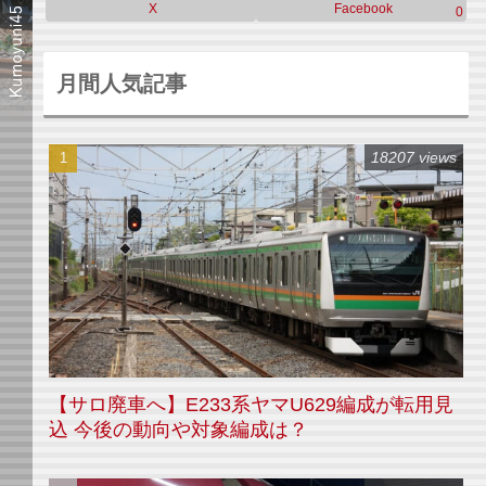
X
Facebook
0
月間人気記事
18207 views
【サロ廃車へ】E233系ヤマU629編成が転用見
込 今後の動向や対象編成は？