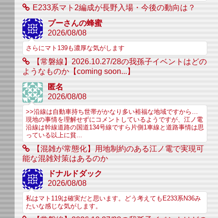
E233系マト2編成が長野入場・今後の動向は？
プーさんの蜂蜜
2026/08/08
さらにマト139も濃厚な気がします
【常磐線】2026.10.27/28の我孫子イベントはどの
ようなものか【coming soon...】
匿名
2026/08/08
>>沿線は自動車持ち世帯がかなり多い裕福な地域ですから…
現地の事情を理解せずにコメントしているようですが、江ノ電
沿線は幹線道路の国道134号線ですら片側1車線と道路事情は思
っている以上に貧...
【混雑が常態化】用地制約のある江ノ電で実現可
能な混雑対策はあるのか
ドナルドダック
2026/08/08
私はマト119は確実だと思います。どう考えてもE233系N36み
たいな感じな気がします。