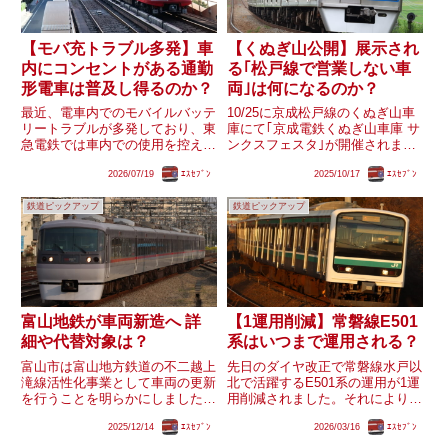
【モバ充トラブル多発】車
【くぬぎ山公開】展示され
内にコンセントがある通勤
る｢松戸線で営業しない車
形電車は普及し得るのか？
両｣は何になるのか？
最近、電車内でのモバイルバッテ
10/25に京成松戸線のくぬぎ山車
リートラブルが多発しており、東
庫にて｢京成電鉄くぬぎ山車庫 サ
急電鉄では車内での使用を控える
ンクスフェスタ｣が開催されま
よう案内も行われています。その
す。このイベントでの車両展示に
2026/07/19
ｴｽｾﾌﾞﾝ
2025/10/17
ｴｽｾﾌﾞﾝ
ためユーザーからは｢車内にコン
は｢松戸線で営業していない車両
セントのある通勤電車｣を求めら
の展示｣が予定されていますが、
鉄道ピックアップ
鉄道ピックアップ
れる声も聞かれます。現状東急の
その車両は何になるのでしょう
｢Q SEAT｣や西武4000...
か？
富山地鉄が車両新造へ 詳
【1運用削減】常磐線E501
細や代替対象は？
系はいつまで運用される？
富山市は富山地方鉄道の不二越上
先日のダイヤ改正で常磐線水戸以
滝線活性化事業として車両の更新
北で活躍するE501系の運用が1運
を行うことを明らかにしました。
用削減されました。それにより
｢車両製造費・設計費等｣が予算
10連1編成の廃車も予定されてい
2025/12/14
ｴｽｾﾌﾞﾝ
2026/03/16
ｴｽｾﾌﾞﾝ
として計上されているため、新車
ます。E531系5連による一部列車
両は新造車となります。新型車両
ワンマン化後も徐々に運用が減り