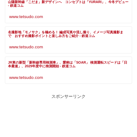
山陽新幹線「こだま」新デザインへ コンセプトは「YURARI」、今冬デビュー
- 鉄道コム
www.tetsudo.com
名撮影地「モノサク」を極める！ 編成写真や流し撮り、イメージ写真撮影ま
で おすすめ撮影ポイントと楽しみ方をご紹介 - 鉄道コム
www.tetsudo.com
JR東の新型「新幹線専用検測車」、愛称は「SOAR」 検測運転スピードは「日
本最速」、2029年度中に検測開始 - 鉄道コム
www.tetsudo.com
スポンサーリンク