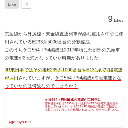
Like
+9
9
Likes
京葉線から外房線・東金線直通列車が絡む運用を中心に使
用されているE233系5000番台の分割編成。
このうちケヨ554+F54編成は2017年頃に分割部の先頭車
の電連が2段式となっていた時期がありました。
JR東日本ではその後E235系1000番台やE131系で2段電連
が採用
されていますが、
ケヨ554+F54編成が2段電連とな
っていたのは何故なのでしょうか？
ケヨ554＋F54編成の電連が二段形に
分割併合を行うE233系は一段形のKE154形電気連結器を
搭載していますが、ケヨ554＋F54編成の電連が二段形に
換装されていることが確認されました。何らかの新しい引
き通しが追加されている可能性があり、運転台の様子が気
になります。KE154
4gousya.net