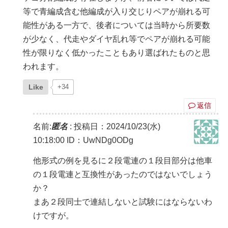
等で青編成含む他編成が入り交じりペアが崩れる可
能性がある一方で、後者については当時から所要数
が少なく、代走やダイヤ乱れ等でペアが崩れる可能
性が限りなく低かったこともあり選ばれたものと思
われます。
Like
+34
返信
名前:
匿名
:
投稿日：2024/10/23(水)
10:18:00
ID：UwNDg0ODg
他形式の例を見るに２段電連の１段目部分は他車
の１段電連と互換性があったのではないでしょう
か？
まあ２段同士で連結しないと試験にはならないわ
けですが。