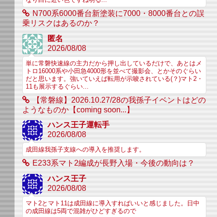
N700系6000番台新塗装に7000・8000番台との誤
乗リスクはあるのか？
匿名
2026/08/08
単に常磐快速線の主力だから押し出しているだけで、あとはメ
トロ16000系や小田急4000形を並べて撮影会、とかそのぐらい
だと思います。強いていえば転用が示唆されている(？)マト2・
11も展示するぐらい...
【常磐線】2026.10.27/28の我孫子イベントはどの
ようなものか【coming soon...】
ハンス王子運転手
2026/08/08
成田線我孫子支線への導入を推奨します。
E233系マト2編成が長野入場・今後の動向は？
ハンス王子
2026/08/08
マト2とマト11は成田線に導入すればいいと感じました。日中
の成田線は5両で混雑がひどすぎるので