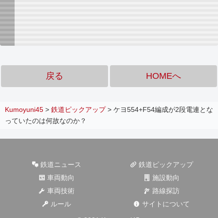
戻る
HOMEへ
Kumoyuni45
>
鉄道ピックアップ
>
ケヨ554+F54編成が2段電連とな
っていたのは何故なのか？
鉄道ニュース
鉄道ピックアップ
車両動向
施設動向
車両技術
路線探訪
ルール
サイトについて