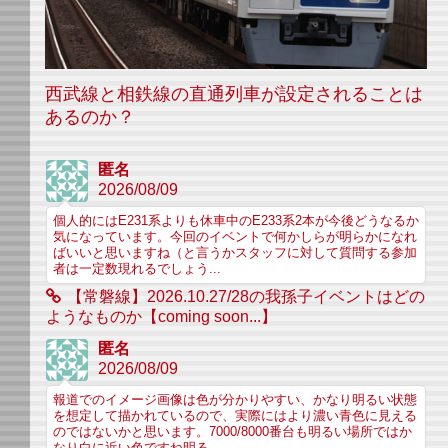
西武線と相鉄線の直通列車が設定されることは
あるのか？
匿名
2026/08/09
個人的にはE231系よりも休車中のE233系2本が今後どうなるか
気になっています。今回のイベントで何かしらが明らかになれ
ばいいと思いますね（と言うかスタッフに対して質問する参加
者は一定数現れるでしょう...
【常磐線】2026.10.27/28の我孫子イベントはどの
ようなものか【coming soon...】
匿名
2026/08/09
報道でのイメージ画像は色が分かりやすい、かなり明るい状態
を想定して描かれているので、実際にはより濃い青色に見える
のではないかと思います。7000/8000番台も明るい場所ではか
なり白に近い色ですね明る...