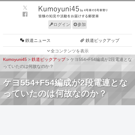
ログイン
参加
鉄道ニュース
鉄道ピックアップ
全コンテンツを表示
車両動向
施設動向
Kumoyuni45
>
鉄道ピックアップ
>
ケヨ554+F54編成が2段電連とな
車両技術
路線探訪
っていたのは何故なのか？
ルール
サイトについて
ケヨ554+F54編成が2段電連とな
っていたのは何故なのか？