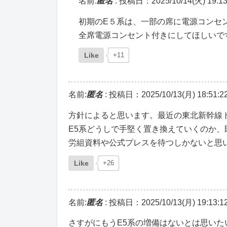
名前:
匿名
:
投稿日：2025/10/14(火) 19:13
初期のE５系は、一部の席に電源コンセ
全席電源コンセント付きにしてほしいで
Like
+11
名前:
匿名
:
投稿日：2025/10/13(月) 18:51:2
方針によると思います。最近の東北新幹線
E5系どうしで手堅く置き換えていくのか、
労組資料や公式プレスを待つしかないと思
Like
+26
名前:
匿名
:
投稿日：2025/10/13(月) 19:13:1
さすがにもうE5系の増備はないとは思いたいで