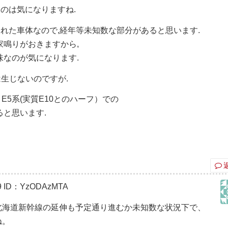
くのは気になりますね.
化された車体なので,経年等未知数な部分があると思います.
家鳴りがおきますから,
なのが気になります.
は生じないのですが.
E5系(実質E10とのハーフ）での
と思います.
9
ID：YzODAzMTA
北海道新幹線の延伸も予定通り進むか未知数な状況下で、
ね。