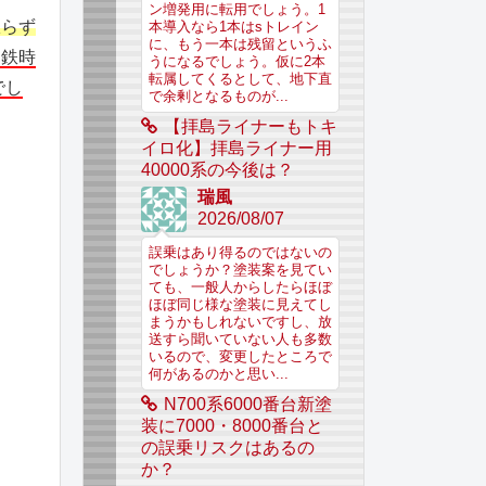
ン増発用に転用でしょう。1
限らず
本導入なら1本はsトレイン
に、もう一本は残留というふ
国鉄時
うになるでしょう。仮に2本
転属してくるとして、地下直
でし
で余剰となるものが...
【拝島ライナーもトキ
イロ化】拝島ライナー用
40000系の今後は？
瑞風
2026/08/07
誤乗はあり得るのではないの
でしょうか？塗装案を見てい
ても、一般人からしたらほぼ
ほぼ同じ様な塗装に見えてし
まうかもしれないですし、放
送すら聞いていない人も多数
いるので、変更したところで
何があるのかと思い...
N700系6000番台新塗
装に7000・8000番台と
の誤乗リスクはあるの
か？