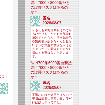
装に7000・8000番台と
の誤乗リスクはあるの
か？
匿名
2026/08/07
そもそも東海道系統はのぞみ
もひかりもこだまも全部同じ
塗装ですからね。行き先表示
や案内表示版をちゃんと見な
いような注意力散漫な人はど
うやったって間違えますから
気にする事はないと思いま
す。
N700系6000番台新塗
装に7000・8000番台と
の誤乗リスクはあるの
返信
か？
匿名
2026/08/07
不調なのは土休日だけなので
平日は流石に需要の高い便だ
けは残しそうですね。