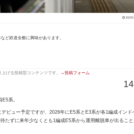
2025/
車など鉄道全般に興味があります。
り上げる投稿型コンテンツです。
→投稿フォーム
14
両E5系。
にデビュー予定ですが、2026年にE5系とE3系が各1編成インド
を待たずに来年少なくとも1編成E5系から運用離脱車が出ること