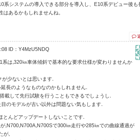
10系システムの導入できる部分を導入し、E10系デビュー後も
性はあるかもしれませんね。
:08
ID：Y4MzU5NDQ
/E11系は,320㎞車体傾斜で基本的な要求仕様が変わりませんか
クが少ないとは思います.
らない延長のようなものなのかもしれません.
に搭載して先行試験を行うこともできるでしょうし.
見た目のモデルが古い以外は問題ない気もします.
でほとんどアップデートしないことです.
N700,N700A,N700Sで300㎞走行や285㎞での曲線通過が
たが,