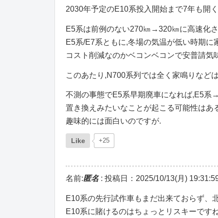
2030年予定のE10系投入開始まで7年も開
E5系は前例のない270㎞→320㎞に高速
E5系/E7系ともに,冬場の気温が低い時期に
コスト削減なのかベコンベコンで安普請気味
このあたり,N700系列では全く家鳴りなど
不測の事態でE5系早期廃車になれば,E5系→
置き換えみたいなことが起こる可能性はある
趣味的には面白いのですが.
Like
+25
名前:
匿名
:
投稿日：2025/10/13(月) 19:31:5
E10系の先行試作車もまだ出来ておらず、
E10系に賭けるのはちょっとリスキーです