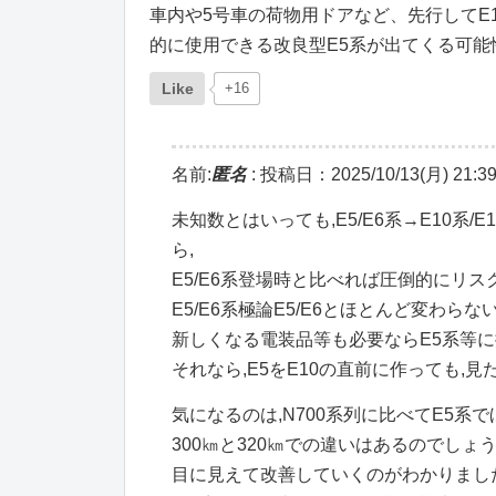
車内や5号車の荷物用ドアなど、先行してE
的に使用できる改良型E5系が出てくる可能
Like
+16
名前:
匿名
:
投稿日：2025/10/13(月) 21:39
未知数とはいっても,E5/E6系→E10系
ら,
E5/E6系登場時と比べれば圧倒的にリス
E5/E6系極論E5/E6とほとんど変わ
新しくなる電装品等も必要ならE5系等
それなら,E5をE10の直前に作っても,
気になるのは,N700系列に比べてE5系
300㎞と320㎞での違いはあるのでしょうが,
目に見えて改善していくのがわかりまし