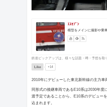
ｴｽｾﾌﾞﾝ
模型をメインに撮影や乗
鉄道ピックアップは、様々な話題・噂・予想を取
Like
+14
2010年にデビューした東北新幹線の主力車
同形式の後継車両であるE10系は2030年度
渡予定であることから、E10系のデビュー
込まれます。