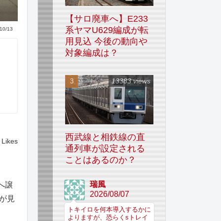
【サロ廃車へ】E233
系ヤマU629編成が転
10/13
用見込 今後の動向や
対象編成は？
13383 views
西武線と相鉄線の直
Likes
通列車が設定される
ことはあるのか？
瑞風
へ譲
2026/08/07
が見
トキイロを何本導入するかに
よりますが、恐らくsトレイ