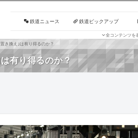
鉄道ニュース
鉄道ピックアップ
全コンテンツを
車両技術
路線探訪
の置き換え｣は有り得るのか？
｣は有り得るのか？