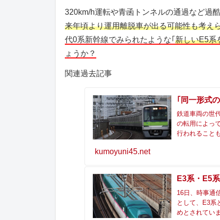
320km/h運転や青函トンネルの通過など
来年頃より運用離脱車が出る可能性も考えら
代0系新幹線でみられたような｢
新しいE5系
ょうか？
関連過去記事
｢同一形式
鉄道車両の世
の転用によって
行われることも
kumoyuni45.net
E3系・E5
16日、時事通
として、E3系
めとされていま