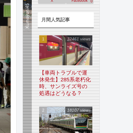
X
Facebook
0
月間人気記事
32461 views
【車両トラブルで運
休発生】285系老朽化
時、サンライズ号の
処遇はどうなる？
18107 views