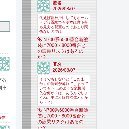
匿名
2026/08/07
例えば新神戸にしてもホーム
ドア設置駅でも基本は窓下帯
も見える配置なのであまり関
係ないのでは
N700系6000番台新塗
装に7000・8000番台と
の誤乗リスクはあるの
か？
匿名
2026/08/07
そうでもしないと「こだま
があ
号」の認知が薄れてしまって
列車
いてもう....のような危機感
的な何か？は、あるんでしょ
うね。主に沿線自治体とかか
ら（？）
N700系6000番台新塗
装に7000・8000番台と
返信
の誤乗リスクはあるの
か？