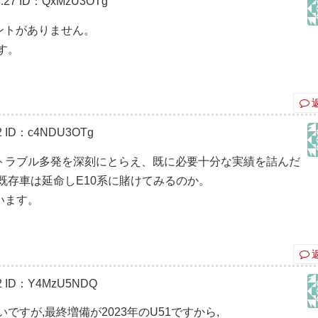
:27
ID：QxMzU3OTg
ントがありません。
す。
2
ID：c4NDU3OTg
トラブル多発を深刻にとらえ、既に必要十分な実績を詰んだ
既存車は延命しE10系に賭けてみるのか。
います。
2
ID：Y4MzU5NDQ
すが,最終増備が2023年のU51ですから,