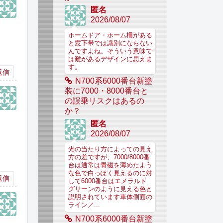
匿名
2026/08/07
ホームドア・ホーム柵がある
と窓下帯では識別にならない
んですよね。そういう意味で
は難があるデザインに思えま
す。
返信
N700系6000番台新塗
装に7000・8000番台と
の誤乗リスクはあるの
か？
匿名
2026/08/07
光の当たり方によっての見え
方の差ですが、7000/8000番
台は通常は青磁を薄めたよう
な色で白っぽく見えるのに対
返信
して6000番台はエメラルド
グリーンのように見える色と
説明されています車体側面の
ライン／...
N700系6000番台新塗