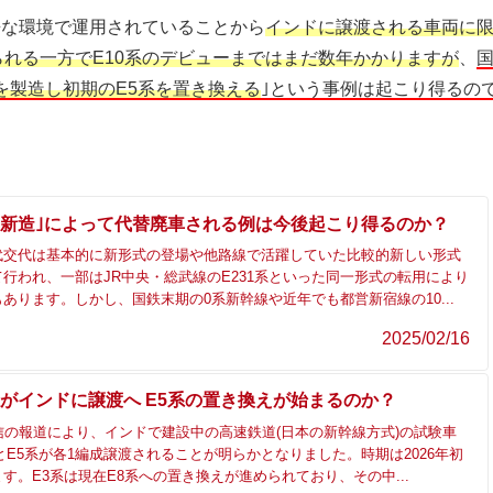
過酷な環境で運用されていることから
インドに譲渡される車両に
れる一方でE10系のデビューまではまだ数年かかりますが
、
を製造し初期のE5系を置き換える
｣という事例は起こり得るの
の新造｣によって代替廃車される例は今後起こり得るのか？
代交代は基本的に新形式の登場や他路線で活躍していた比較的新しい形式
行われ、一部はJR中央・総武線のE231系といった同一形式の転用により
あります。しかし、国鉄末期の0系新幹線や近年でも都営新宿線の10...
2025/02/16
系がインドに譲渡へ E5系の置き換えが始まるのか？
信の報道により、インドで建設中の高速鉄道(日本の新幹線方式)の試験車
とE5系が各1編成譲渡されることが明らかとなりました。時期は2026年初
す。E3系は現在E8系への置き換えが進められており、その中...