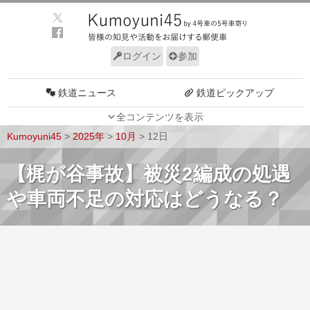
ログイン
参加
鉄道ニュース
鉄道ピックアップ
全コンテンツを表示
車両動向
施設動向
Kumoyuni45
>
2025年
>
10月
>
12日
車両技術
路線探訪
【梶が谷事故】被災2編成の処遇
ルール
サイトについて
や車両不足の対応はどうなる？