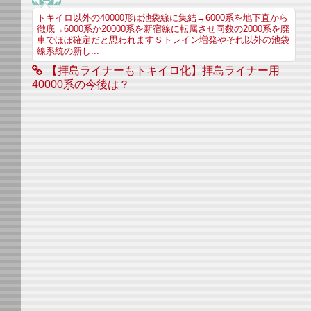
トキイロ以外の40000形は池袋線に集結→6000系を地下直から
徹底→6000系か20000系を新宿線に転属させ同数の2000系を廃
車でほぼ確定だと思われますＳトレイン増発やそれ以外の池袋
線系統の新し...
【拝島ライナーもトキイロ化】拝島ライナー用
40000系の今後は？