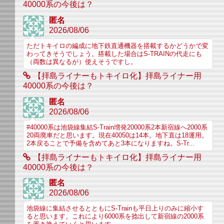
40000系の今後は？
匿名
2026/08/06
ただトキイロの編成に地下鉄直通機器を搭載するかどうかで変
わってきそうでしょう。搭載した場合はS-TRAINの代走にも
（両数は異なるが）使えそうですし。
【拝島ライナーもトキイロ化】拝島ライナー用
40000系の今後は？
匿名
2026/08/06
#40000系は池袋線集結S-Train増発20000系2本新宿線へ2000系
20両廃車だと思います。現在40050は14本。地下直は18運用。
2本戻ることで予備を含めてあと3本になりますね。S-Tr...
【拝島ライナーもトキイロ化】拝島ライナー用
40000系の今後は？
匿名
2026/08/06
池袋線に集結させるとともにS-Trainも平日上りのみに縮小す
ると思います。これにより6000系を捻出して新宿線の2000系