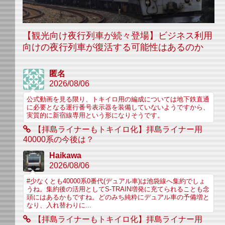
【観光向け夜行列車が続々登場】ビジネス利用
向けの夜行列車が復活する可能性はあるのか
匿名
2026/08/06
公式動画を見る限り、トキイロ用の編成については地下鉄直通
に必要となる運行番号表示器を装備していないようですから、
実質的に新宿線専用という形になりそうです。
【拝島ライナーもトキイロ化】拝島ライナー用
40000系の今後は？
Haikawa
2026/08/06
#少なくとも40000系0番代(デュアル車)は池袋線へ集約でしょ
うね。集約後の活用としてS-TRAIN増発に充てられることも念
頭にはあるかもですね。どのみち純粋にデュアル車の予備増と
なり、入れ替わりに...
【拝島ライナーもトキイロ化】拝島ライナー用