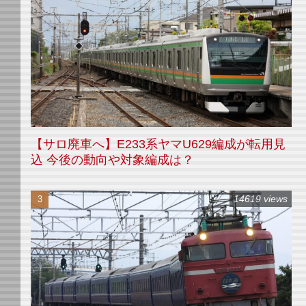
【サロ廃車へ】E233系ヤマU629編成が転用見
込 今後の動向や対象編成は？
14619 views