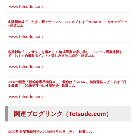
www.tetsudo.com
山陽新幹線「こだま」新デザインへ コンセプトは「YURARI」、今冬デビュー
- 鉄道コム
www.tetsudo.com
名撮影地「モノサク」を極める！ 編成写真や流し撮り、イメージ写真撮影ま
で おすすめ撮影ポイントと楽しみ方をご紹介 - 鉄道コム
www.tetsudo.com
JR東の新型「新幹線専用検測車」、愛称は「SOAR」 検測運転スピードは「日
本最速」、2029年度中に検測開始 - 鉄道コム
www.tetsudo.com
関連ブログリンク（
Tetsudo.com
）
3600系 営業運転開始／2026年6月30日（火） - 鉄道コム