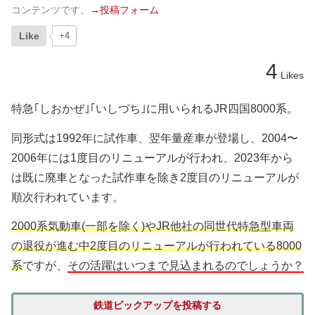
コンテンツです。
→投稿フォーム
Like
+4
4
Likes
特急｢しおかぜ｣｢いしづち｣に用いられるJR四国8000系。
同形式は1992年に試作車、翌年量産車が登場し、2004〜
2006年には1度目のリニューアルが行われ、2023年から
は既に廃車となった試作車を除き2度目のリニューアルが
順次行われています。
2000系気動車(一部を除く)やJR他社の同世代特急型車両
の退役が進む中2度目のリニューアルが行われている8000
系
ですが、
その活躍はいつまで見込まれるのでしょうか？
鉄道ピックアップを投稿する