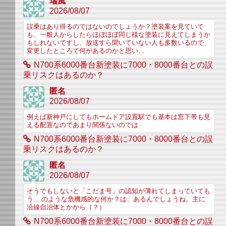
瑞風
2026/08/07
誤乗はあり得るのではないのでしょうか？塗装案を見ていて
も、一般人からしたらほぼほぼ同じ様な塗装に見えてしまうか
もしれないですし、放送すら聞いていない人も多数いるので、
変更したところで何があるのかと思い...
N700系6000番台新塗装に7000・8000番台との誤
乗リスクはあるのか？
匿名
2026/08/07
例えば新神戸にしてもホームドア設置駅でも基本は窓下帯も見
える配置なのであまり関係ないのでは
N700系6000番台新塗装に7000・8000番台との誤
乗リスクはあるのか？
匿名
2026/08/07
そうでもしないと「こだま号」の認知が薄れてしまっていても
う....のような危機感的な何か？は、あるんでしょうね。主に
沿線自治体とかから（？）
N700系6000番台新塗装に7000・8000番台との誤