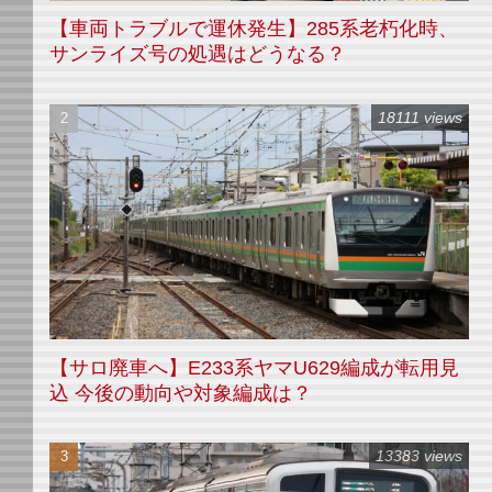
【車両トラブルで運休発生】285系老朽化時、
サンライズ号の処遇はどうなる？
18111 views
【サロ廃車へ】E233系ヤマU629編成が転用見
込 今後の動向や対象編成は？
13383 views