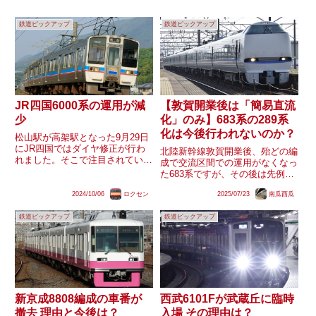
鉄道ピックアップ
鉄道ピックアップ
JR四国6000系の運用が減
【敦賀開業後は「簡易直流
少
化」のみ】683系の289系
化は今後行われないのか？
松山駅が高架駅となった9月29日
にJR四国ではダイヤ修正が行わ
北陸新幹線敦賀開業後、殆どの編
れました。そこで注目されている
成で交流区間での運用がなくなっ
のが6000系の運用です。修正前
た683系ですが、その後は先例が
と比べ大幅に運用が減ったことが
ある「289系への形式変更」が全
確認されています。果たして
2024/10/06
ロクセン
2025/07/23
南瓜西瓜
く実施されず、「簡易直流化工
6000系の運用が減ってしまった
事」のみが施工されています。
のは何故なのか、また今後同形...
鉄道ピックアップ
鉄道ピックアップ
289系化は北陸新幹線金沢開業時
に特急「しらさぎ」の運用を離...
新京成8808編成の車番が
西武6101Fが武蔵丘に臨時
撤去 理由と今後は？
入場 その理由は？