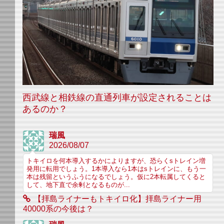
西武線と相鉄線の直通列車が設定されることは
あるのか？
瑞風
2026/08/07
トキイロを何本導入するかによりますが、恐らくsトレイン増
発用に転用でしょう。1本導入なら1本はsトレインに、もう一
本は残留というふうになるでしょう。仮に2本転属してくると
して、地下直で余剰となるものが...
【拝島ライナーもトキイロ化】拝島ライナー用
40000系の今後は？