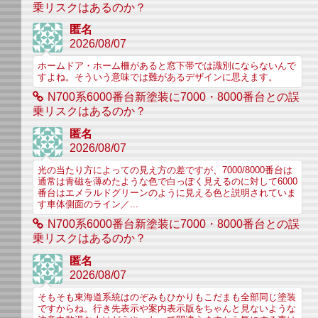
乗リスクはあるのか？
匿名
2026/08/07
ホームドア・ホーム柵があると窓下帯では識別にならないんで
すよね。そういう意味では難があるデザインに思えます。
N700系6000番台新塗装に7000・8000番台との誤
乗リスクはあるのか？
匿名
2026/08/07
光の当たり方によっての見え方の差ですが、7000/8000番台は
通常は青磁を薄めたような色で白っぽく見えるのに対して6000
番台はエメラルドグリーンのように見える色と説明されていま
す車体側面のライン／...
N700系6000番台新塗装に7000・8000番台との誤
乗リスクはあるのか？
匿名
2026/08/07
そもそも東海道系統はのぞみもひかりもこだまも全部同じ塗装
ですからね。行き先表示や案内表示版をちゃんと見ないような