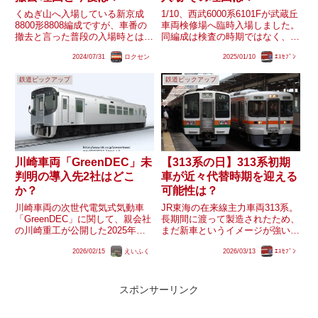
くぬぎ山へ入場している新京成
1/10、西武6000系6101Fが武蔵丘
8800形8808編成ですが、車番の
車両検修場へ臨時入場しました。
撤去と言った普段の入場時とは異
同編成は検査の時期ではなく、何
なる動きを見せているようです。
らかの理由があり入場したものと
2024/07/31
ロクセン
2025/01/10
ｴｽｾﾌﾞﾝ
京成電鉄との合併も控えておりま
見られますが、その理由は何なの
すが今回車番が撤去された理由や
でしょうか？
鉄道ピックアップ
鉄道ピックアップ
今後の動きはどのようなものとな
るのでしょうか？
川崎車両「GreenDEC」未
【313系の日】313系初期
判明の導入先2社はどこ
車が近々代替時期を迎える
か？
可能性は？
川崎車両の次世代電気式気動車
JR東海の在来線主力車両313系。
「GreenDEC」に関して、親会社
長期間に渡って製造されたため、
の川崎重工が公開した2025年度
まだ新車というイメージが強いで
第3四半期決算説明資料におい
すが、1999年に登場した形式で
2026/02/15
えいふく
2026/03/13
ｴｽｾﾌﾞﾝ
て、『天竜浜名湖鉄道や甘木鉄道
あり、JR東海の世代交代サイク
など既に5社が導入を決定』した
ルを考えると初期車は数年内に置
ことを明らかにしました。ここで
き換えが開始しても不思議では無
社名が挙げられていない3社...
い年数になっています。後...
スポンサーリンク