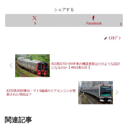
シェアする
X
Facebook
0
ｴｽｾﾌﾞﾝ
813系GTO-VVVF車の機器更新はどのような設計
になるのか【 #813系の日 】
E233系2000番台・マト5編成のドアエンジンが更
新された理由は？
関連記事