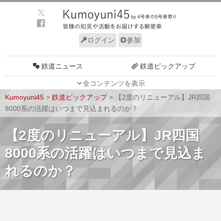
ログイン
参加
鉄道ニュース
鉄道ピックアップ
全コンテンツを表示
車両動向
施設動向
Kumoyuni45
>
鉄道ピックアップ
>
【2度のリニューアル】JR四国
車両技術
路線探訪
8000系の活躍はいつまで見込まれるのか？
ルール
サイトについて
【2度のリニューアル】JR四国
8000系の活躍はいつまで見込ま
れるのか？