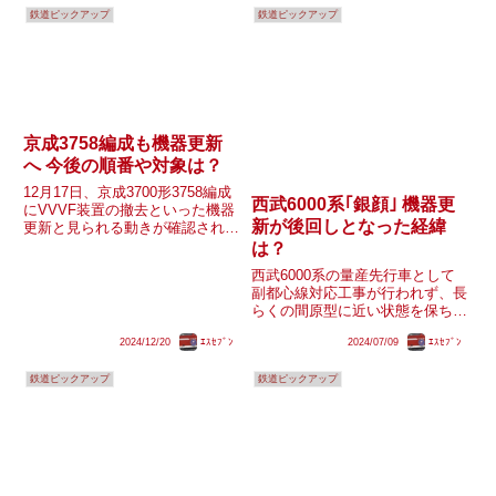
鉄道ピックアップ
鉄道ピックアップ
京成3758編成も機器更新
へ 今後の順番や対象は？
12月17日、京成3700形3758編成
西武6000系｢銀顔｣ 機器更
にVVVF装置の撤去といった機器
新が後回しとなった経緯
更新と見られる動きが確認されま
した。3700形の機器更新は3788
は？
編成に次ぎ2編成目で、3788編成
西武6000系の量産先行車として
の際は事故による編成組替をした
副都心線対応工事が行われず、長
ことでその特殊事情故の機器更新
らくの間原型に近い状態を保ち新
という見...
宿線で活躍していた6101F・
2024/12/20
ｴｽｾﾌﾞﾝ
2024/07/09
ｴｽｾﾌﾞﾝ
6102F。その姿から｢銀顔｣や｢銀
六｣とも呼ばれ、幕式の行き先表
鉄道ピックアップ
鉄道ピックアップ
示機や当時池袋線所属6000系の
機器更新が完了したあ...