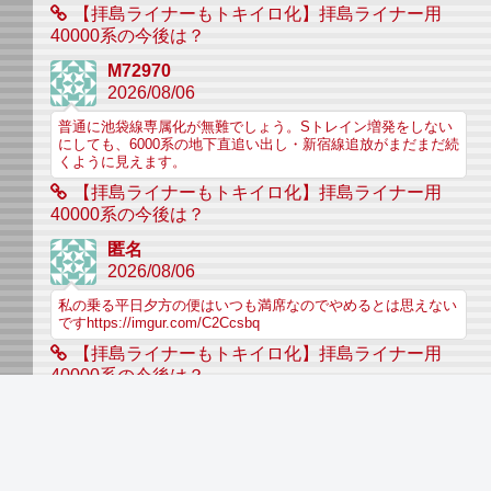
【拝島ライナーもトキイロ化】拝島ライナー用
40000系の今後は？
M72970
2026/08/06
普通に池袋線専属化が無難でしょう。Sトレイン増発をしない
にしても、6000系の地下直追い出し・新宿線追放がまだまだ続
くように見えます。
【拝島ライナーもトキイロ化】拝島ライナー用
40000系の今後は？
匿名
2026/08/06
私の乗る平日夕方の便はいつも満席なのでやめるとは思えない
ですhttps://imgur.com/C2Ccsbq
【拝島ライナーもトキイロ化】拝島ライナー用
40000系の今後は？
匿名
2026/08/06
南入曽(おそらく)所属で地下鉄対応装備を付けなければならな
い理由はなんでしょう？池袋線内ですら搭載していない6000系