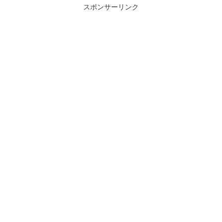
直通する形での実現を想定してい
環境省の実証事業として...
スポンサーリンク
る...