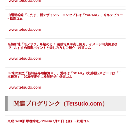
www.tetsudo.com
山陽新幹線「こだま」新デザインへ コンセプトは「YURARI」、今冬デビュー
- 鉄道コム
www.tetsudo.com
名撮影地「モノサク」を極める！ 編成写真や流し撮り、イメージ写真撮影ま
で おすすめ撮影ポイントと楽しみ方をご紹介 - 鉄道コム
www.tetsudo.com
JR東の新型「新幹線専用検測車」、愛称は「SOAR」 検測運転スピードは「日
本最速」、2029年度中に検測開始 - 鉄道コム
www.tetsudo.com
関連ブログリンク（
Tetsudo.com
）
京成 3200形 甲種輸送／2026年7月31日（金） - 鉄道コム