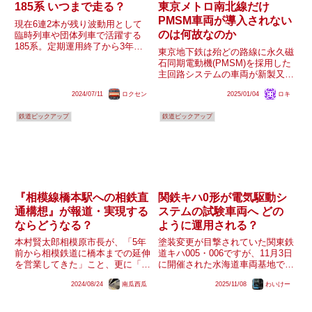
185系 いつまで走る？
東京メトロ南北線だけ
PMSM車両が導入されない
現在6連2本が残り波動用として
のは何故なのか
臨時列車や団体列車で活躍する
185系。定期運用終了から3年以
東京地下鉄は殆どの路線に永久磁
上が経過し一時は多客臨からも撤
石同期電動機(PMSM)を採用した
退していた時期もありましたが、
主回路システムの車両が新製又は
果たして今後はいつまで走るので
改造という形で積極的に導入され
しょうか？
2024/07/11
ロクセン
2025/01/04
ロキ
ていますが、南北線のみ現在まで
一切導入されていない状況が続い
鉄道ピックアップ
鉄道ピックアップ
ています。02系B修車でPMSMが
本格採用されて以降南北...
『相模線橋本駅への相鉄直
関鉄キハ0形が電気駆動シ
通構想』が報道・実現する
ステムの試験車両へ どの
ならどうなる？
ように運用される？
本村賢太郎相模原市長が、「5年
塗装変更が目撃されていた関東鉄
前から相模鉄道に橋本までの延伸
道キハ005・006ですが、11月3日
を営業してきた」こと、更に「延
に開催された水海道車両基地での
伸に相鉄が前向きな姿勢を示し
イベントにて「レトロフィット型
2024/08/24
南瓜西瓜
2025/11/08
わいけー
た」ことを明かしたことが、相模
鉄道車両用省エネ電気駆動システ
経済新聞社から報じられました。
ム」の試験車両として展示されま
更に橋本延伸は、相鉄が相模線に
した。展示パネルの内容によると