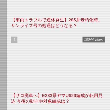
【車両トラブルで運休発生】285系老朽化時、
サンライズ号の処遇はどうなる？
18044 views
【サロ廃車へ】E233系ヤマU629編成が転用見
込 今後の動向や対象編成は？