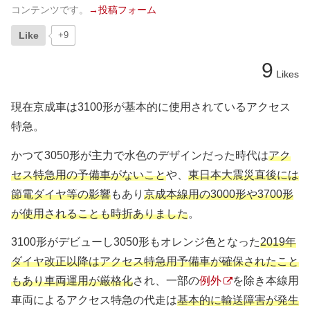
コンテンツです。
→投稿フォーム
Like
+9
9
Likes
現在京成車は3100形が基本的に使用されているアクセス
特急。
かつて3050形が主力で水色のデザインだった時代は
アク
セス特急用の予備車がないこと
や、
東日本大震災直後には
節電ダイヤ等の影響
もあり
京成本線用の3000形や3700形
が使用されることも時折ありました
。
3100形がデビューし3050形もオレンジ色となった
2019年
ダイヤ改正以降はアクセス特急用予備車が確保されたこと
もあり車両運用が厳格化
され、一部の
例外
を除き本線用
車両によるアクセス特急の代走は
基本的に輸送障害が発生