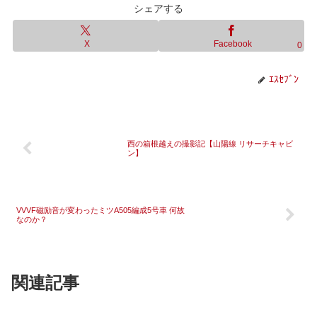
シェアする
X
Facebook
0
ｴｽｾﾌﾞﾝ
西の箱根越えの撮影記【山陽線 リサーチキャビ
ン】
VVVF磁励音が変わったミツA505編成5号車 何故
なのか？
関連記事