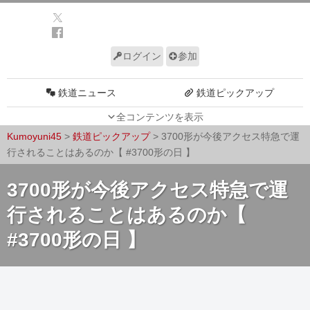
ログイン
参加
鉄道ニュース
鉄道ピックアップ
全コンテンツを表示
車両動向
施設動向
Kumoyuni45
>
鉄道ピックアップ
>
3700形が今後アクセス特急で運
車両技術
路線探訪
行されることはあるのか【 #3700形の日 】
ルール
サイトについて
3700形が今後アクセス特急で運
行されることはあるのか【
#3700形の日 】