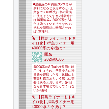
#池袋線の10両編成2本分が
余剰になると仮定すると､玉
突きで6000系先行車の置換
に使えそうですね｡池袋線に
は10両編成の20000系が2本
だけ残っているそうなので､
それを新宿線に転属させれ
ば､車種削...
【拝島ライナーもトキ
イロ化】拝島ライナー用
40000系の今後は？
匿名
2026/08/06
40000系はS-Train増発用に転
用でしょうね。平日夕方に渋
谷発を運転したり、休日にも
有楽町線直通という感じに需
要はあると思います。(休日
なら新木場まで行ってくれな
いか期待)
【拝島ライナーもトキ
イロ化】拝島ライナー用
40000系の今後は？