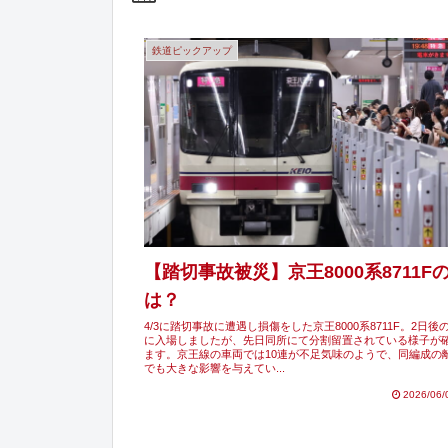
鉄道ピックアップ
【踏切事故被災】京王8000系8711F
は？
4/3に踏切事故に遭遇し損傷をした京王8000系8711F。2日後の
に入場しましたが、先日同所にて分割留置されている様子が
ます。京王線の車両では10連が不足気味のようで、同編成の
でも大きな影響を与えてい...
2026/06/