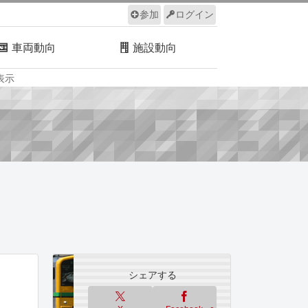
参加
ログイン
車両動向
施設動向
表示
ルール
サイトについて
シェアする