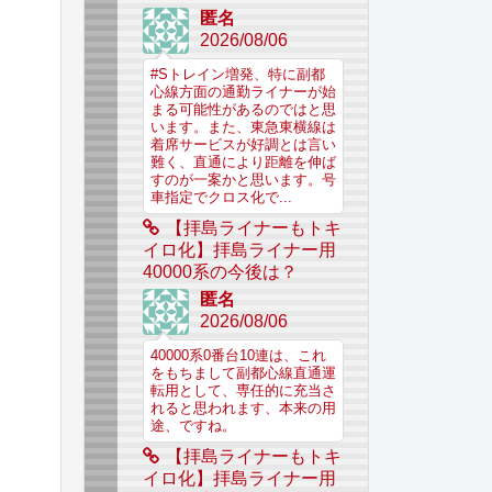
匿名
2026/08/06
#Sトレイン増発、特に副都
心線方面の通勤ライナーが始
まる可能性があるのではと思
います。また、東急東横線は
着席サービスが好調とは言い
難く、直通により距離を伸ば
すのが一案かと思います。号
車指定でクロス化で...
【拝島ライナーもトキ
イロ化】拝島ライナー用
40000系の今後は？
匿名
2026/08/06
40000系0番台10連は、これ
をもちまして副都心線直通運
転用として、専任的に充当さ
れると思われます、本来の用
途、ですね。
【拝島ライナーもトキ
イロ化】拝島ライナー用