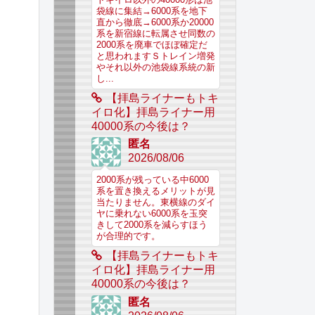
袋線に集結→6000系を地下
直から徹底→6000系か20000
系を新宿線に転属させ同数の
2000系を廃車でほぼ確定だ
と思われますＳトレイン増発
やそれ以外の池袋線系統の新
し...
【拝島ライナーもトキ
イロ化】拝島ライナー用
40000系の今後は？
匿名
2026/08/06
2000系が残っている中6000
系を置き換えるメリットが見
当たりません。東横線のダイ
ヤに乗れない6000系を玉突
きして2000系を減らすほう
が合理的です。
【拝島ライナーもトキ
イロ化】拝島ライナー用
40000系の今後は？
匿名