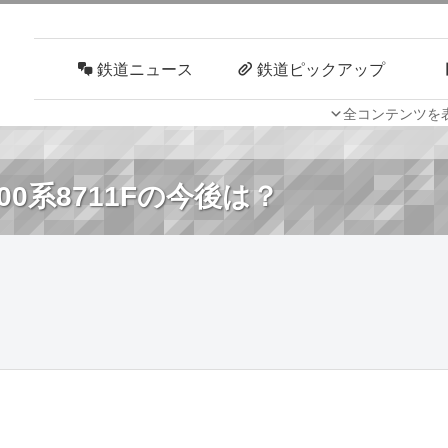
鉄道ニュース
鉄道ピックアップ
全コンテンツを
車両技術
路線探訪
0系8711Fの今後は？