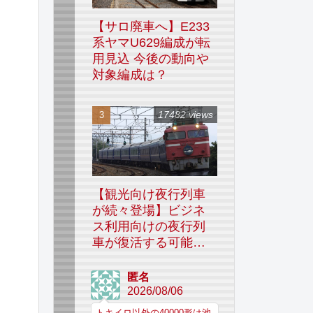
【サロ廃車へ】E233
系ヤマU629編成が転
用見込 今後の動向や
対象編成は？
17482 views
【観光向け夜行列車
が続々登場】ビジネ
ス利用向けの夜行列
車が復活する可能性
はあるのか
匿名
2026/08/06
トキイロ以外の40000形は池