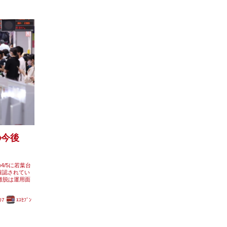
の今後
4/5に若葉台
確認されてい
離脱は運用面
07
ｴｽｾﾌﾞﾝ