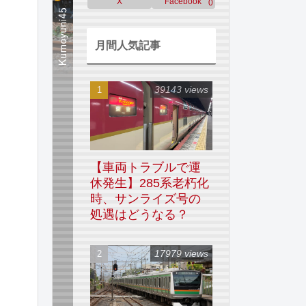
X
Facebook
0
月間人気記事
39143 views
【車両トラブルで運
休発生】285系老朽化
時、サンライズ号の
処遇はどうなる？
17979 views