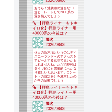
2026/08/06
おそらく池袋線の適当な10
連とトレードして2000系の
置き換えでしょう
【拝島ライナーもトキ
イロ化】拝島ライナー用
40000系の今後は？
匿名
2026/08/06
休日の新木場というのはディ
ズニーランドへのアクセスを
アピールする意味で良いかも
しれませんね。ただ渋谷発は
ダイヤ的にも需要的にもかな
り難しいと思います。Qシー
ト（の設定を）を減車したの
がその証拠でしょう...
【拝島ライナーもトキ
イロ化】拝島ライナー用
40000系の今後は？
匿名
2026/08/06