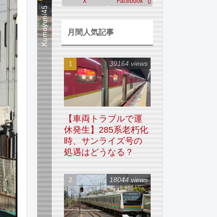
X
Facebook
0
月間人気記事
39164 views
【車両トラブルで運
休発生】285系老朽化
時、サンライズ号の
処遇はどうなる？
18044 views