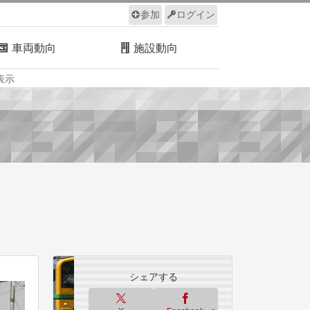
参加
ログイン
車両動向
施設動向
表示
ルール
サイトについて
シェアする