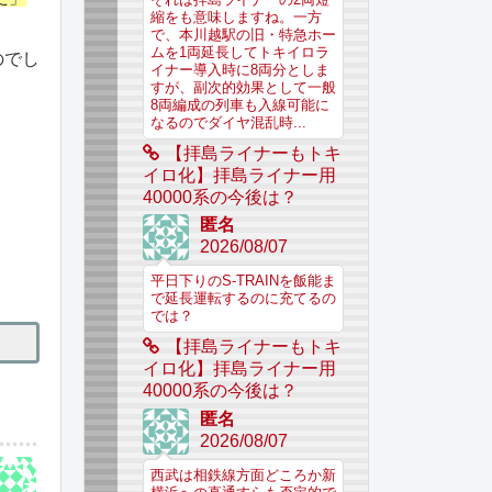
縮をも意味しますね。一方
で、本川越駅の旧・特急ホー
ムを1両延長してトキイロラ
のでし
イナー導入時に8両分としま
すが、副次的効果として一般
8両編成の列車も入線可能に
なるのでダイヤ混乱時...
【拝島ライナーもトキ
イロ化】拝島ライナー用
40000系の今後は？
匿名
2026/08/07
平日下りのS-TRAINを飯能ま
で延長運転するのに充てるの
では？
【拝島ライナーもトキ
イロ化】拝島ライナー用
40000系の今後は？
匿名
2026/08/07
西武は相鉄線方面どころか新