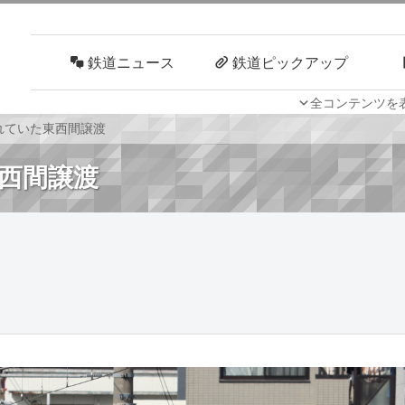
鉄道ニュース
鉄道ピックアップ
全コンテンツを
車両技術
路線探訪
されていた東西間譲渡
東西間譲渡