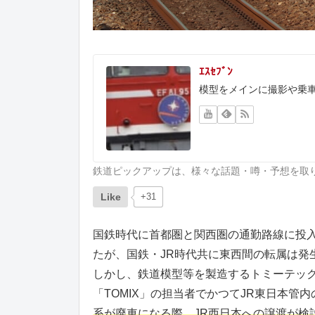
ｴｽｾﾌﾞﾝ
模型をメインに撮影や乗
鉄道ピックアップは、様々な話題・噂・予想を取
Like
+31
国鉄時代に首都圏と関西圏の通勤路線に投入さ
たが、国鉄・JR時代共に東西間の転属は発
しかし、鉄道模型等を製造するトミーテックの
「TOMIX」の担当者でかつてJR東日本
系が廃車になる際、JR西日本への譲渡が検