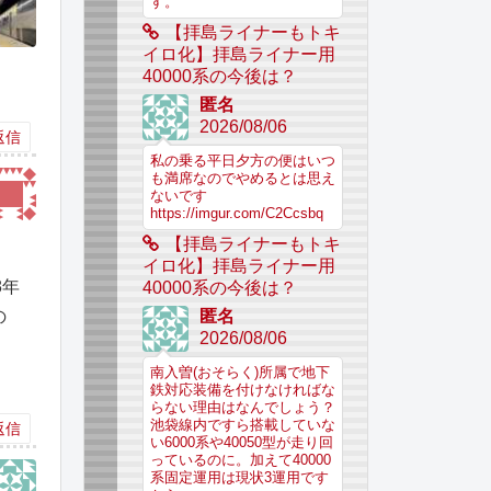
す。
【拝島ライナーもトキ
イロ化】拝島ライナー用
40000系の今後は？
匿名
2026/08/06
返信
私の乗る平日夕方の便はいつ
も満席なのでやめるとは思え
ないです
https://imgur.com/C2Ccsbq
【拝島ライナーもトキ
イロ化】拝島ライナー用
8年
40000系の今後は？
の
匿名
2026/08/06
南入曽(おそらく)所属で地下
鉄対応装備を付けなければな
らない理由はなんでしょう？
池袋線内ですら搭載していな
返信
い6000系や40050型が走り回
っているのに。加えて40000
系固定運用は現状3運用です