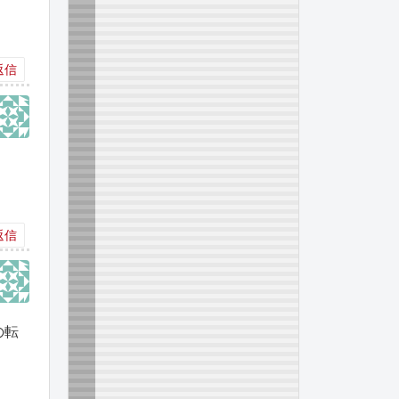
返信
返信
の転