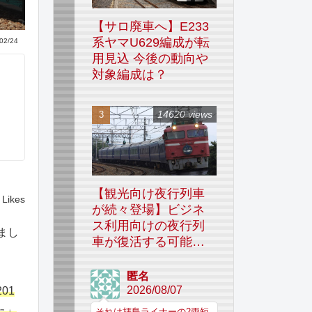
【サロ廃車へ】E233
系ヤマU629編成が転
02/24
用見込 今後の動向や
対象編成は？
14620 views
【観光向け夜行列車
Likes
が続々登場】ビジネ
ス利用向けの夜行列
まし
車が復活する可能性
はあるのか
匿名
2026/08/07
01
た」
それは拝島ライナーの2両短