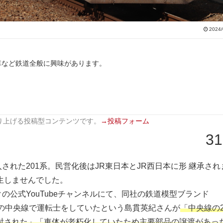
2024/
車など鉄道全般に興味があります。
り上げる投稿型コンテンツです。
→投稿フォーム
31
れた201系。民営化後はJR東日本とJR西日本に形 継承され
生しませんでした。
公式YouTubeチャンネルにて、同社の鉄道模型ブランド
管内の中央線で運転士をしていたという島貫英紀さんが
「中央線の2
討された」「車体が老朽化していたため主要部品の譲渡があっ