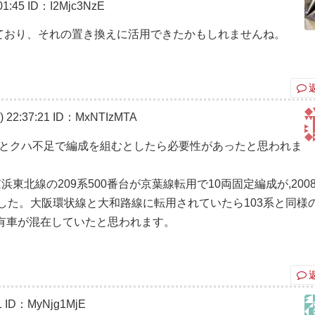
1:45
ID：I2Mjc3NzE
しており、それの置き換えに活用できたかもしれませんね。
22:37:21
ID：MxNTIzMTA
,サハとクハ不足で編成を組むとしたら必要性があったと思われま
東北線の209系500番台が京葉線転用で10両固定編成が,200
した。大阪環状線と大和路線に転用されていたら103系と同様
袋有車が混在していたと思われます。
1
ID：MyNjg1MjE