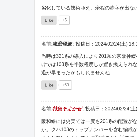
劣化している技術ゆえ、余程の赤字が出な
Like
+5
名前:
痛勤怪速
:
投稿日：2024/02/24(土) 18:1
当時は321系の導入により201系の京阪
けでは103系を半数程度しか置き換えられ
退が早まったかもしれませんね
Like
+60
名前:
特急そよかぜ
:
投稿日：2024/02/24(土) 
阪和線には史実では一度も201系の配置が
か。クハ103のトップナンバーを含む編成が