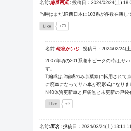
名前:
南瓜西瓜
:
投稿日：2024/02/24(土) 18:0
当時はまだJR西日本に103系が多数在籍
Like
+70
名前:
特急かいじ
:
投稿日：2024/02/24(土) 
2007年頃の201系廃車ピークの時は
す。
T編成は,2編成のみ京葉線に転用されて京浜
に廃車になってサハ車が廃形式になりま
N40体質更新車と戸袋無と未更新の戸
Like
+9
名前:
匿名
:
投稿日：2024/02/24(土) 18:11:1