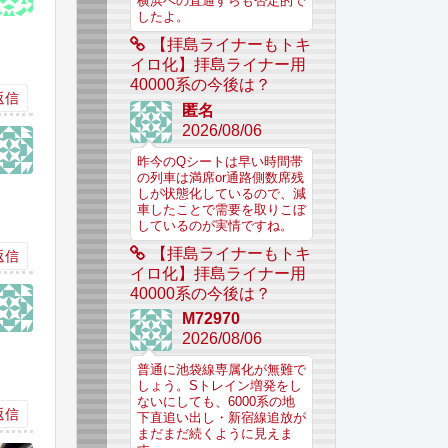
横浜への直通すらも否定的で
したよ。
【拝島ライナーもトキ
イロ化】拝島ライナー用
40000系の今後は？
返信
匿名
2026/08/06
昨今のQシートは早い時間帯
の列車は満席or通路側数席残
しが状態化しているので、減
車したことで需要を取りこぼ
しているのが実情ですね。
【拝島ライナーもトキ
返信
イロ化】拝島ライナー用
40000系の今後は？
M72970
2026/08/06
普通に池袋線専属化が無難で
しょう。Sトレイン増発をし
ないにしても、6000系の地
返信
下直追い出し・新宿線追放が
まだまだ続くように見えま