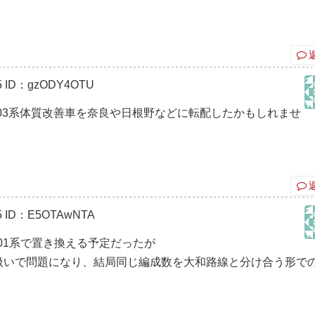
。
5
ID：gzODY4OTU
103系体質改善車を奈良や日根野などに転配したかもしれませ
5
ID：E5OTAwNTA
01系で置き換える予定だったが
り扱いで問題になり、結局同じ編成数を大和路線と分け合う形で