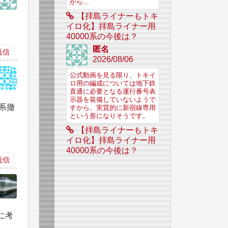
から...
【拝島ライナーもトキ
イロ化】拝島ライナー用
40000系の今後は？
匿名
返信
2026/08/06
公式動画を見る限り、トキイ
ロ用の編成については地下鉄
直通に必要となる運行番号表
示器を装備していないようで
系撤
すから、実質的に新宿線専用
という形になりそうです。
【拝島ライナーもトキ
イロ化】拝島ライナー用
40000系の今後は？
返信
に考