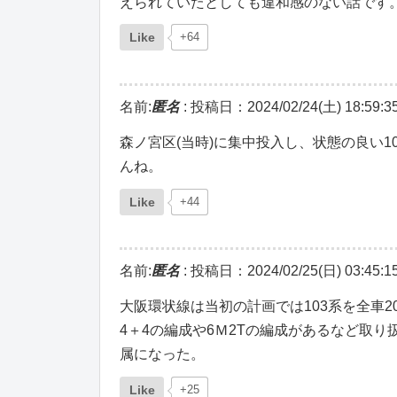
えられていたとしても違和感のない話です
Like
+64
名前:
匿名
:
投稿日：2024/02/24(土) 18:59:3
森ノ宮区(当時)に集中投入し、状態の良い
んね。
Like
+44
名前:
匿名
:
投稿日：2024/02/25(日) 03:45:1
大阪環状線は当初の計画では103系を全車2
4＋4の編成や6Ｍ2Tの編成があるなど取
属になった。
Like
+25