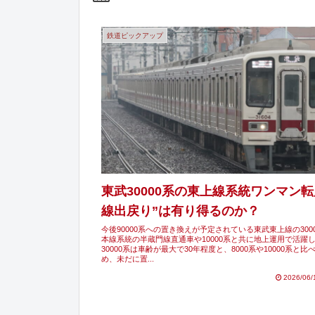
鉄道ピックアップ
東武30000系の東上線系統ワンマン転
線出戻り”は有り得るのか？
今後90000系への置き換えが予定されている東武東上線の300
本線系統の半蔵門線直通車や10000系と共に地上運用で活躍
30000系は車齢が最大で30年程度と、8000系や10000系と
め、未だに置...
2026/06/