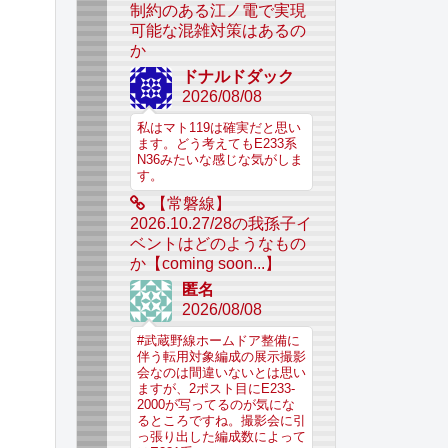
制約のある江ノ電で実現
可能な混雑対策はあるの
か
ドナルドダック
2026/08/08
私はマト119は確実だと思い
ます。どう考えてもE233系
N36みたいな感じな気がしま
す。
【常磐線】
2026.10.27/28の我孫子イ
ベントはどのようなもの
か【coming soon...】
匿名
2026/08/08
#武蔵野線ホームドア整備に
伴う転用対象編成の展示撮影
会なのは間違いないとは思い
ますが、2ポスト目にE233-
2000が写ってるのが気にな
るところですね。撮影会に引
っ張り出した編成数によって