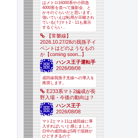
はメトロ16000系や小田急
4000形を並べて撮影会、と
かそのぐらいだと思います。
強いていえば転用が示唆され
ている(？)マト2・11も展示
するぐらい...
【常磐線】
2026.10.27/28の我孫子イ
ベントはどのようなもの
か【coming soon...】
ハンス王子運転手
2026/08/08
成田線我孫子支線への導入を
推奨します。
E233系マト2編成が長
野入場・今後の動向は？
ハンス王子
2026/08/08
マト2とマト11は成田線に導
入すればいいと感じました。
日中の成田線は5両で混雑が
ひどすぎるので