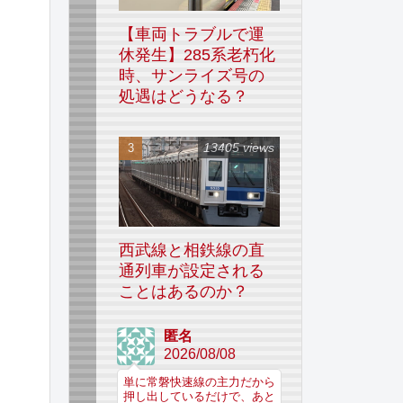
【車両トラブルで運
休発生】285系老朽化
時、サンライズ号の
処遇はどうなる？
13405 views
西武線と相鉄線の直
通列車が設定される
ことはあるのか？
匿名
2026/08/08
単に常磐快速線の主力だから
押し出しているだけで、あと