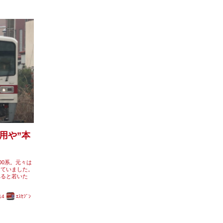
用や”本
00系。元々は
していました。
比べると若いた
14
ｴｽｾﾌﾞﾝ