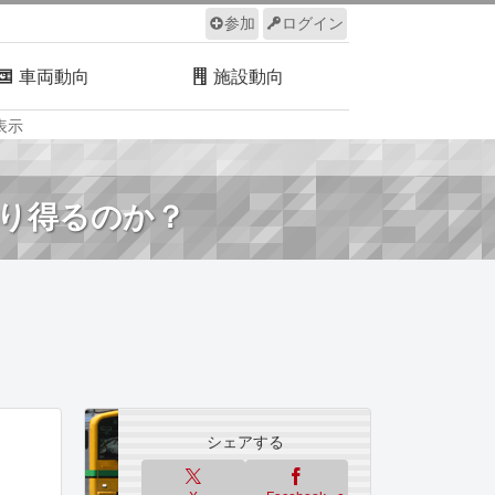
参加
ログイン
車両動向
施設動向
表示
ルール
サイトについて
有り得るのか？
シェアする