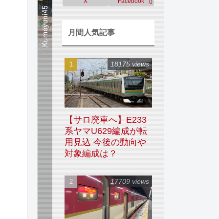
X
Facebook
0
月間人気記事
18175 views
【サロ廃車へ】E233
系ヤマU629編成が転
用見込 今後の動向や
対象編成は？
17709 views