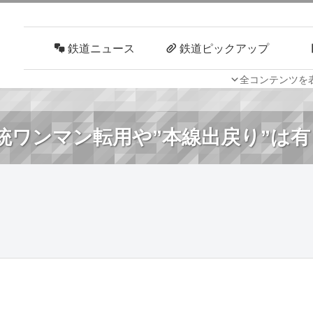
鉄道ニュース
鉄道ピックアップ
全コンテンツを
車両技術
路線探訪
系統ワンマン転用や”本線出戻り”は