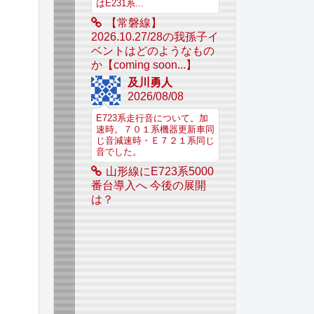
はE231系...
【常磐線】
2026.10.27/28の我孫子イ
ベントはどのようなもの
か【coming soon...】
及川勇人
2026/08/08
E723系走行音について。加
速時。７０１系機器更新車同
じ音減速時・Ｅ７２１系同じ
音でした。
山形線にE723系5000
番台導入へ 今後の展開
は？