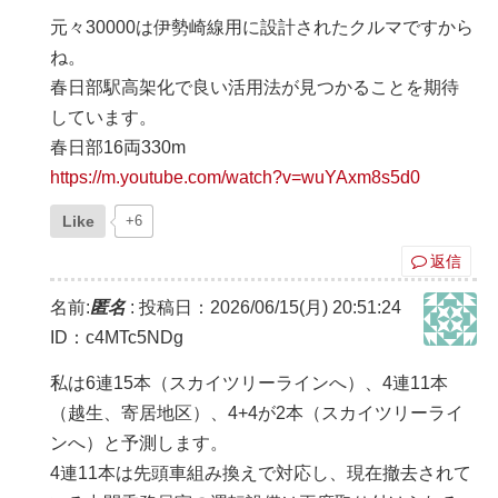
元々30000は伊勢崎線用に設計されたクルマですから
ね。
春日部駅高架化で良い活用法が見つかることを期待
しています。
春日部16両330m
https://m.youtube.com/watch?v=wuYAxm8s5d0
Like
+6
返信
名前:
匿名
:
投稿日：2026/06/15(月) 20:51:24
ID：c4MTc5NDg
私は6連15本（スカイツリーラインへ）、4連11本
（越生、寄居地区）、4+4が2本（スカイツリーライ
ンへ）と予測します。
4連11本は先頭車組み換えで対応し、現在撤去されて