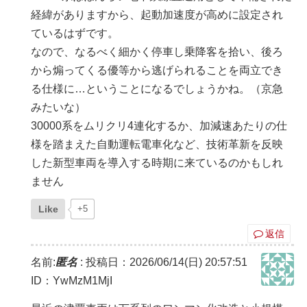
経緯がありますから、起動加速度が高めに設定され
ているはずです。
なので、なるべく細かく停車し乗降客を拾い、後ろ
から煽ってくる優等から逃げられることを両立でき
る仕様に…ということになるでしょうかね。（京急
みたいな）
30000系をムリクリ4連化するか、加減速あたりの仕
様を踏まえた自動運転電車化など、技術革新を反映
した新型車両を導入する時期に来ているのかもしれ
ません
Like
+5
返信
名前:
匿名
:
投稿日：2026/06/14(日) 20:57:51
ID：YwMzM1MjI