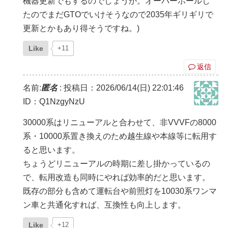
機器更新でもするのでしょうか。オーバーホールし
たのでまだGTOでいけそうなので2035年ギリギリで
更新とかもあり得そうですね。)
Like
+11
返信
名前:
匿名
:
投稿日：2026/06/14(日) 22:01:46
ID：Q1NzgyNzU
30000系はリニューアルと合わせて、非VVVFの8000
系・10000系置き換えのため越生線や本線等に転用す
ると思います。
ちょうどリニューアルの時期に差し掛かっているの
で、転用改造も同時にやれば効率的だと思います。
既存の部分も含めて運転台や前照灯を10030系ワンマ
ン車と共通化すれば、互換性も向上します。
Like
+12