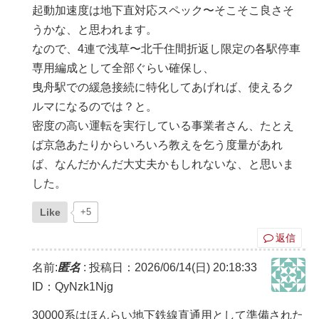
起動加速度は地下直対応スペック〜そこそこ良さそ
うかな、と思われます。
なので、4連で浅草〜北千住間折返し限定の各駅停車
専用編成として全部ぐらい確保し、
曳舟駅での緩急接続に特化してあげれば、使えるク
ルマになるのでは？と。
密度の高い運転を実行している事業者さん、たとえ
ば京急あたりからいろいろ教えを乞う度量があれ
ば、なんだかんだ大丈夫かもしれないな、と思いま
した。
Like
+5
返信
名前:
匿名
:
投稿日：2026/06/14(日) 20:18:33
ID：QyNzk1Njg
30000系はほんらい地下鉄線直通用として準備された