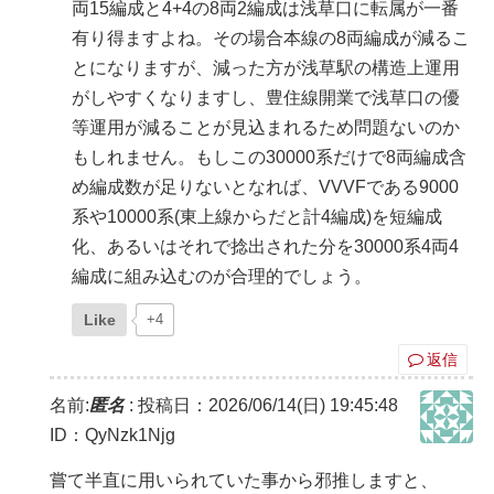
両15編成と4+4の8両2編成は浅草口に転属が一番
有り得ますよね。その場合本線の8両編成が減るこ
とになりますが、減った方が浅草駅の構造上運用
がしやすくなりますし、豊住線開業で浅草口の優
等運用が減ることが見込まれるため問題ないのか
もしれません。もしこの30000系だけで8両編成含
め編成数が足りないとなれば、VVVFである9000
系や10000系(東上線からだと計4編成)を短編成
化、あるいはそれで捻出された分を30000系4両4
編成に組み込むのが合理的でしょう。
Like
+4
返信
名前:
匿名
:
投稿日：2026/06/14(日) 19:45:48
ID：QyNzk1Njg
嘗て半直に用いられていた事から邪推しますと、