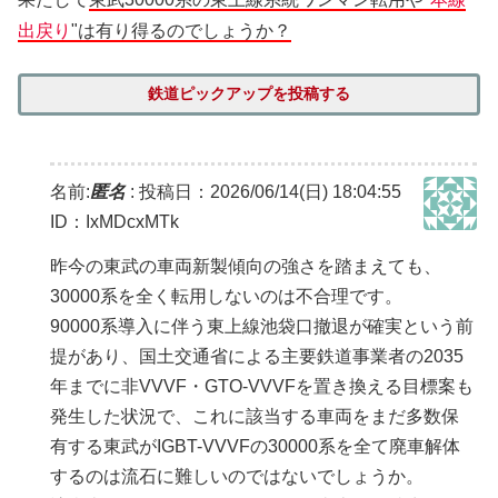
出戻り
"は有り得るのでしょうか？
鉄道ピックアップを投稿する
名前:
匿名
:
投稿日：2026/06/14(日) 18:04:55
ID：IxMDcxMTk
昨今の東武の車両新製傾向の強さを踏まえても、
30000系を全く転用しないのは不合理です。
90000系導入に伴う東上線池袋口撤退が確実という前
提があり、国土交通省による主要鉄道事業者の2035
年までに非VVVF・GTO-VVVFを置き換える目標案も
発生した状況で、これに該当する車両をまだ多数保
有する東武がIGBT-VVVFの30000系を全て廃車解体
するのは流石に難しいのではないでしょうか。