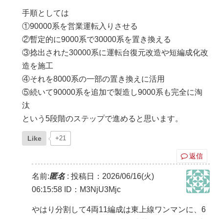
手順としては
①90000系を営業運転入りさせる
②暫定的に9000系で30000系を置き換える
③捻出された30000系に運転台復元改造や短編成化改
造を施工
④それを8000系の一部の置き換えに活用
⑤続いて90000系を追加で製造し9000系も完全に淘
汰
という5段階のステップで進めると思います。
Like
+21
返信
名前:
匿名
:
投稿日：2026/06/16(火)
06:15:58
ID：M3NjU3Mjc
やはり分割して4両11編成は東上線ワンマンに、6