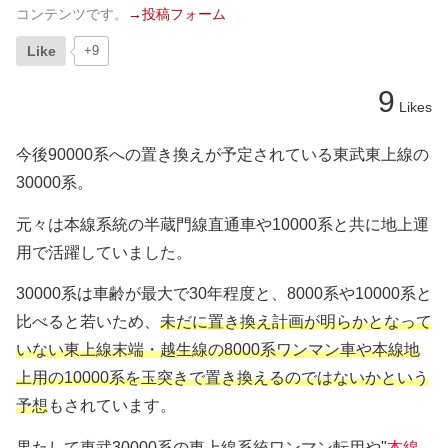
コンテンツです。
→投稿フォーム
Like
+9
9
Likes
今後90000系への置き換えが予定されている東武東上線の
30000系。
元々は本線系統の半蔵門線直通車や10000系と共に地上運
用で活躍していました。
30000系は車齢が最大で30年程度と、8000系や10000系と
比べると若いため、
未だに置き換え計画が明らかとなって
いない東上線末端・越生線の8000系ワンマン車や本線地
上用の10000系を玉突きで置き換えるのではないかという
予想
もされています。
果たして
東武30000系の東上線系統ワンマン転用や"
本線