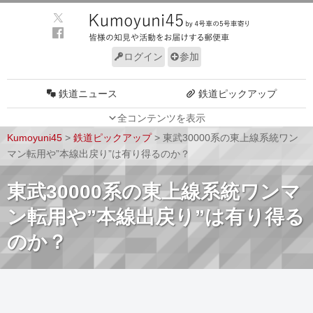
ログイン
参加
鉄道ニュース
鉄道ピックアップ
全コンテンツを表示
車両動向
施設動向
Kumoyuni45
>
鉄道ピックアップ
>
東武30000系の東上線系統ワン
車両技術
路線探訪
マン転用や”本線出戻り”は有り得るのか？
ルール
サイトについて
東武30000系の東上線系統ワンマ
ン転用や”本線出戻り”は有り得る
のか？