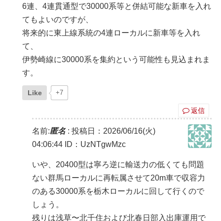
6連、4連貫通型で30000系等と併結可能な新車を入れ
てもよいのですが、
将来的に東上線系統の4連ローカルに新車等を入れ
て、
伊勢崎線に30000系を集約という可能性も見込まれま
す。
Like
+7
返信
名前:
匿名
:
投稿日：2026/06/16(火)
04:06:44
ID：UzNTgwMzc
いや、20400型は寧ろ逆に輸送力の低くても問題
ない群馬ローカルに再転属させて20m車で収容力
のある30000系を栃木ローカルに回して行くので
しょう。
残りは浅草〜北千住および北春日部入出庫運用で