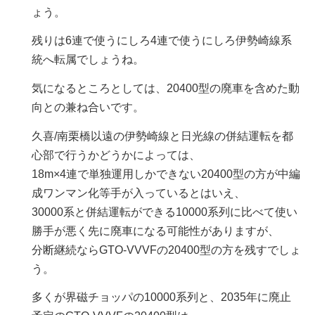
ょう。
残りは6連で使うにしろ4連で使うにしろ伊勢崎線系
統へ転属でしょうね。
気になるところとしては、20400型の廃車を含めた動
向との兼ね合いです。
久喜/南栗橋以遠の伊勢崎線と日光線の併結運転を都
心部で行うかどうかによっては、
18m×4連で単独運用しかできない20400型の方が中編
成ワンマン化等手が入っているとはいえ、
30000系と併結運転ができる10000系列に比べて使い
勝手が悪く先に廃車になる可能性がありますが、
分断継続ならGTO-VVVFの20400型の方を残すでしょ
う。
多くが界磁チョッパの10000系列と、2035年に廃止