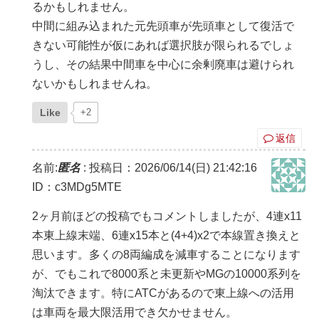
るかもしれません。
中間に組み込まれた元先頭車が先頭車として復活で
きない可能性が仮にあれば選択肢が限られるでしょ
うし、その結果中間車を中心に余剰廃車は避けられ
ないかもしれませんね。
Like
+2
返信
名前:
匿名
:
投稿日：2026/06/14(日) 21:42:16
ID：c3MDg5MTE
2ヶ月前ほどの投稿でもコメントしましたが、4連x11
本東上線末端、6連x15本と(4+4)x2で本線置き換えと
思います。多くの8両編成を減車することになります
が、でもこれで8000系と未更新やMGの10000系列を
淘汰できます。特にATCがあるので東上線への活用
は車両を最大限活用でき欠かせません。