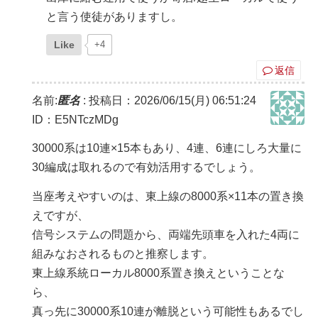
と言う使徒がありますし。
Like
+4
返信
名前:
匿名
:
投稿日：2026/06/15(月) 06:51:24
ID：E5NTczMDg
30000系は10連×15本もあり、4連、6連にしろ大量に
30編成は取れるので有効活用するでしょう。
当座考えやすいのは、東上線の8000系×11本の置き換
えですが、
信号システムの問題から、両端先頭車を入れた4両に
組みなおされるものと推察します。
東上線系統ローカル8000系置き換えということな
ら、
真っ先に30000系10連が離脱という可能性もあるでし