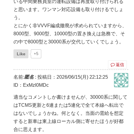
いる中間乗務員室の運転設備は再度取り付けられる
と思います。ワンマン対応設備も取り付けるでしょ
う。
とにかく非VVVF編成撤廃が求められていますから、
8000型、9000型、10000型の置き換えは急務で、そ
の中で8000型と30000系が交代していくでしょう。
Like
+5
返信
名前:
匿名
:
投稿日：2026/06/15(月) 22:12:25
ID：ExMzI0MDc
適当なコメントしか書けませんが、30000系に関して
はTCMS更新と6連または5連化で全て本線へ転出で
はないでしょうかね。何となく。当面の需給を想定
すると新車は東上線ローカル側に寄せたほうが好都
合に思えます。