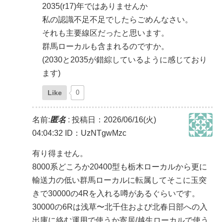
2035(r17)年ではありませんか
私の認識不足不足でしたらごめんなさい。
それも主要線区だったと思います。
群馬ローカルも含まれるのですか。
(2030と2035が錯綜しているように感じており
ます)
Like
0
名前:
匿名
:
投稿日：2026/06/16(火)
04:04:32
ID：UzNTgwMzc
有り得ません。
8000系どころか20400型も栃木ローカルから更に
輸送力の低い群馬ローカルに転属してそこに玉突
きで30000の4Rを入れる噂があるぐらいです。
30000の6Rは浅草〜北千住および北春日部への入
出庫に絡む運用で使うか寄居/越生ローカルで使う