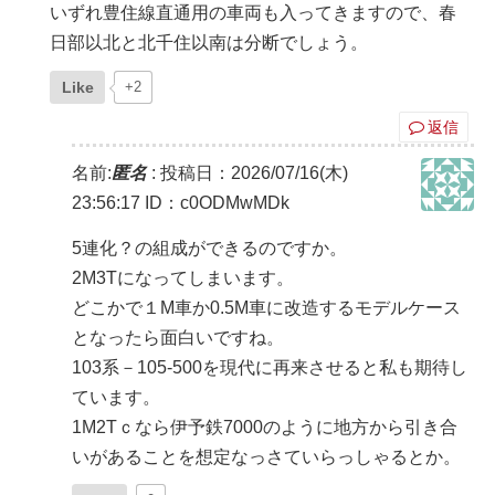
いずれ豊住線直通用の車両も入ってきますので、春
日部以北と北千住以南は分断でしょう。
Like
+2
返信
名前:
匿名
:
投稿日：2026/07/16(木)
23:56:17
ID：c0ODMwMDk
5連化？の組成ができるのですか。
2M3Tになってしまいます。
どこかで１M車か0.5M車に改造するモデルケース
となったら面白いですね。
103系－105-500を現代に再来させると私も期待し
ています。
1M2Tｃなら伊予鉄7000のように地方から引き合
いがあることを想定なっさていらっしゃるとか。