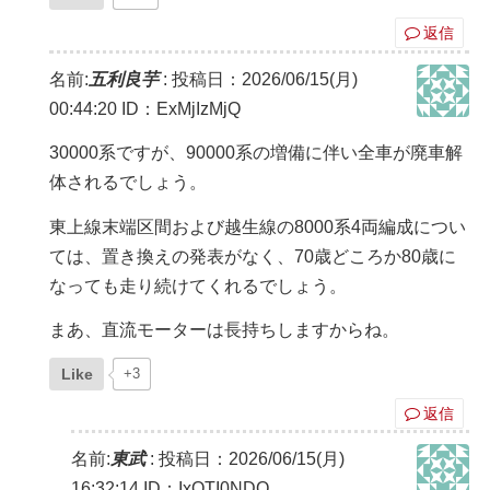
返信
名前:
五利良芋
:
投稿日：2026/06/15(月)
00:44:20
ID：ExMjIzMjQ
30000系ですが、90000系の増備に伴い全車が廃車解
体されるでしょう。
東上線末端区間および越生線の8000系4両編成につい
ては、置き換えの発表がなく、70歳どころか80歳に
なっても走り続けてくれるでしょう。
まあ、直流モーターは長持ちしますからね。
Like
+3
返信
名前:
東武
:
投稿日：2026/06/15(月)
16:32:14
ID：IxOTI0NDQ