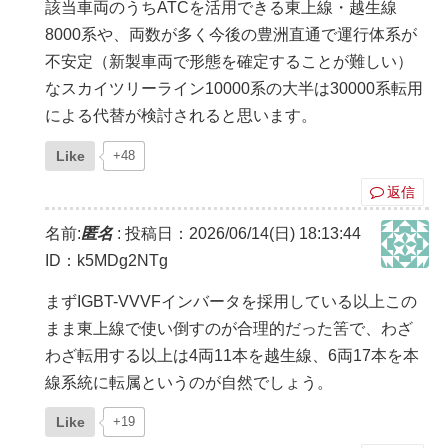
該当車両のうちATCを活用できる東上線・越生線
8000系や、両数が多く今後の豊洲直通で運行体系が
不安定（新製車両で形態を確定することが難しい）
なスカイツリーライン10000系の大半は30000系転用
による代替が検討されると思います。
Like
+48
返信
名前:
匿名
:
投稿日：2026/06/14(日) 18:13:44
ID：k5MDg2NTg
まずIGBT-VVVFインバータを採用している以上この
まま東上線で使い倒すのが合理的だった筈で、わざ
わざ転用する以上は4両11本を越生線、6両17本を本
線系統に転属というのが自然でしょう。
Like
+19