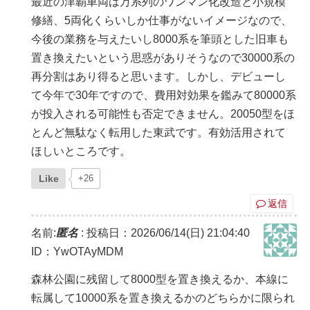
最近の津覇車両は万系列のワンマン化改造と小規模
修繕、5両化くらいしか仕事がないイメージなので、
今後の業務を与えたいし8000系を筆頭とした旧車も
置き換えたいという思惑がありそうなので30000系の
再分割はあり得ると思います。しかし、デビューし
て今年で30年ですので、費用対効果を鑑みて80000系
が投入される可能性も否定できません。20050型をほ
とんど無駄なく転用した東武です。有効活用されて
ほしいところです。
Like
+26
返信
名前:
匿名
:
投稿日：2026/06/14(日) 21:04:40
ID：YwOTAyMDM
森林公園に残留して8000型を置き換えるか、本線に
転属して10000系を置き換えるかのどちらかに限られ