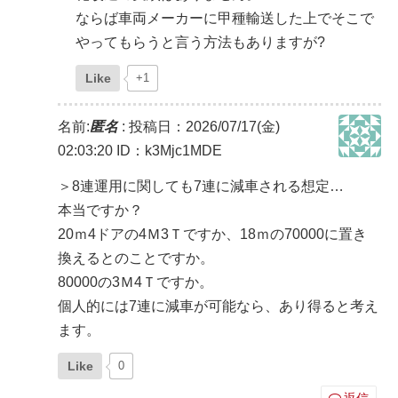
ならば車両メーカーに甲種輸送した上でそこで
やってもらうと言う方法もありますが?
Like
+1
名前:
匿名
:
投稿日：2026/07/17(金)
02:03:20
ID：k3Mjc1MDE
＞8連運用に関しても7連に減車される想定…
本当ですか？
20ｍ4ドアの4Ｍ3Ｔですか、18ｍの70000に置き
換えるとのことですか。
80000の3Ｍ4Ｔですか。
個人的には7連に減車が可能なら、あり得ると考え
ます。
Like
0
返信