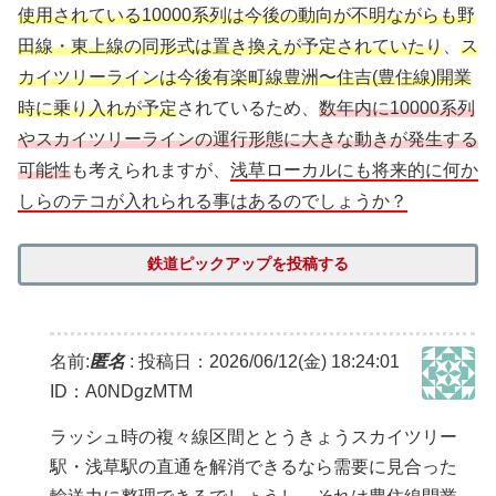
使用されている10000系列は今後の動向が不明ながらも野
田線・東上線の同形式は置き換えが予定されていたり
、
ス
カイツリーラインは今後有楽町線豊洲〜住吉(豊住線)開業
時に乗り入れが予定
されているため、
数年内に10000系列
やスカイツリーラインの運行形態に大きな動きが発生する
可能性
も考えられますが、
浅草ローカルにも将来的に何か
しらのテコが入れられる事はあるのでしょうか？
鉄道ピックアップを投稿する
名前:
匿名
:
投稿日：2026/06/12(金) 18:24:01
ID：A0NDgzMTM
ラッシュ時の複々線区間ととうきょうスカイツリー
駅・浅草駅の直通を解消できるなら需要に見合った