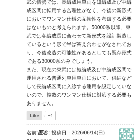
武の情勢では、長編成用車両を短編成及び中編
成区間に転用する合理性がなく、今後の新形式
においてワンマン仕様の互換性を考慮する必要
はないものと考えられます。50000系以降、東
武では各編成長に合わせて新形式を設計製造し
ているという形で半ば答え合わせがなされてお
り、今後改造の可能性があるとしても既存形式
である30000系のみでしょう。
また、現在の東武には短編成及び中編成区間で
運用される普通列車用車両において、併結など
して長編成区間に入線する運用を設定していな
いので、複数のワンマン仕様に対応する必要も
ありません。
Like
+4
名前:
匿名
:
投稿日：2026/06/14(日)