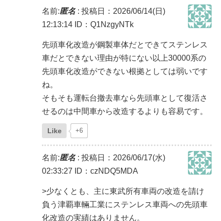
名前:
匿名
:
投稿日：2026/06/14(日)
12:13:14
ID：Q1NzgyNTk
先頭車化改造が鋼製車体だとできてステンレス
車だとできない理由が特にない以上30000系の
先頭車化改造ができない根拠としては弱いです
ね。
そもそも運転台撤去車なら先頭車として復活さ
せるのは中間車から改造するよりも容易です。
Like
+6
名前:
匿名
:
投稿日：2026/06/17(水)
02:33:27
ID：czNDQ5MDA
>少なくとも、主に東武所有車両の改造を請け
負う津覇車輛工業にステンレス車両への先頭車
化改造の実績はありません。