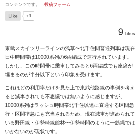
コンテンツです。
→投稿フォーム
Like
+9
9
Likes
東武スカイツリーラインの浅草〜北千住間普通列車は現在
日中時間帯は10000系列の6両編成で運行されています。
しかし、この時間帯に乗車してみると6両編成でも座席が
埋まるのが半分以下という印象を受けます。
これほどの利用率だけを見た上で東武他路線の事例を考え
ると減車されても不思議では無いように感じますが、
10000系列はラッシュ時間帯北千住以遠に直通する区間急
行・区間準急にも充当されるため、現在減車が進められて
いる野田線・伊勢崎線館林〜伊勢崎間のように一筋縄では
いかないのが現状です。