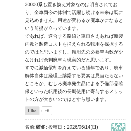
30000系も置き換え対象なのは明言されてお
り、全車両今の体制で活躍し続ける未来は既に
見込めません。用途が変わるか廃車かになると
いう前提が立っています。
であれば、適合する路線と車両さえあれば新製
両数と製造コストを抑えられる転用を採択する
のではと思いますし、転用先の必要車両数が少
なければ余剰廃車も現実的だと思います。
すでに減価償却を終えている経年であり、廃車
解体自体は経理上躊躇する要素は見当たらない
どころか、むしろ廃車発生品による予備部品確
保といった転用後の長期使用に寄与するメリッ
トの方が大きいのではとすら思います。
Like
+6
名前:
匿名
:
投稿日：2026/06/14(日)