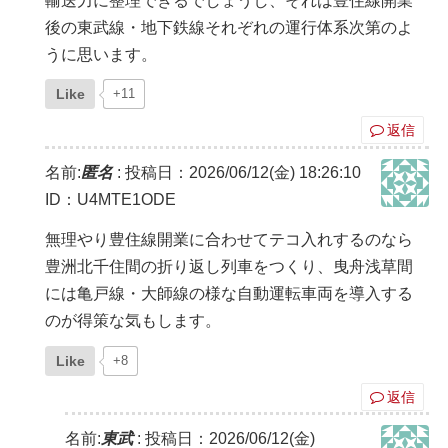
輸送力に整理できるでしょうし、それは豊住線開業
後の東武線・地下鉄線それぞれの運行体系次第のよ
うに思います。
Like
+11
返信
名前:
匿名
:
投稿日：2026/06/12(金) 18:26:10
ID：U4MTE1ODE
無理やり豊住線開業に合わせてテコ入れするのなら
豊洲北千住間の折り返し列車をつくり、曳舟浅草間
には亀戸線・大師線の様な自動運転車両を導入する
のが得策な気もします。
Like
+8
返信
名前:
東武
:
投稿日：2026/06/12(金)