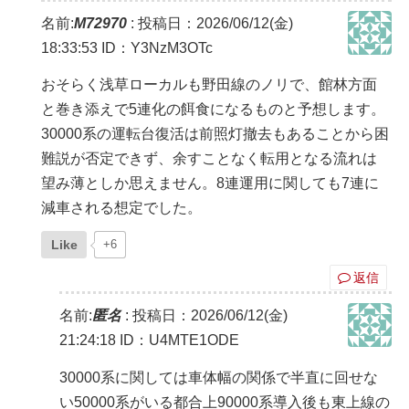
名前:
M72970
:
投稿日：2026/06/12(金)
18:33:53
ID：Y3NzM3OTc
おそらく浅草ローカルも野田線のノリで、館林方面
と巻き添えで5連化の餌食になるものと予想します。
30000系の運転台復活は前照灯撤去もあることから困
難説が否定できず、余すことなく転用となる流れは
望み薄としか思えません。8連運用に関しても7連に
減車される想定でした。
Like
+6
返信
名前:
匿名
:
投稿日：2026/06/12(金)
21:24:18
ID：U4MTE1ODE
30000系に関しては車体幅の関係で半直に回せな
い50000系がいる都合上90000系導入後も東上線の