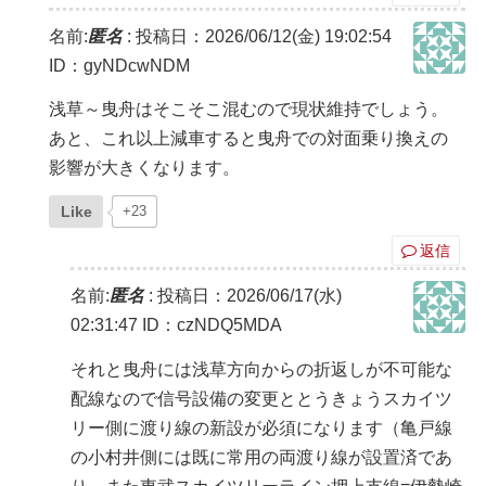
名前:
匿名
:
投稿日：2026/06/12(金) 19:02:54
ID：gyNDcwNDM
浅草～曳舟はそこそこ混むので現状維持でしょう。
あと、これ以上減車すると曳舟での対面乗り換えの
影響が大きくなります。
Like
+23
返信
名前:
匿名
:
投稿日：2026/06/17(水)
02:31:47
ID：czNDQ5MDA
それと曳舟には浅草方向からの折返しが不可能な
配線なので信号設備の変更ととうきょうスカイツ
リー側に渡り線の新設が必須になります（亀戸線
の小村井側には既に常用の両渡り線が設置済であ