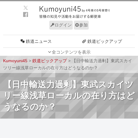
ログイン
参加
鉄道ニュース
鉄道ピックアップ
全コンテンツを表示
車両動向
施設動向
Kumoyuni45
>
鉄道ピックアップ
>
【日中輸送力過剰】東武スカイ
車両技術
路線探訪
ツリー線浅草ローカルの在り方はどうなるのか？
ルール
サイトについて
【日中輸送力過剰】東武スカイツ
リー線浅草ローカルの在り方はど
うなるのか？