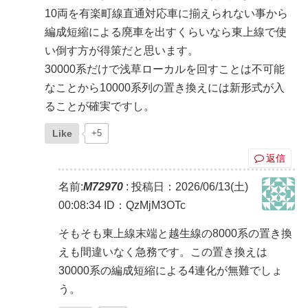
10両を有楽町線直通対応車に揃えられない事から
編成短縮による廃車を出すくらいなら東上線で使
い倒す方が得策だと思います。
30000系だけで浅草ローカルを回すことは不可能
なことから10000系列の置き換えには新形式が入
ることが確実ですし。
Like
+5
返信
名前:
M72970
:
投稿日：2026/06/13(土)
00:08:34
ID：QzMjM3OTc
そもそも東上線末端と越生線の8000系の置き換
えも間違いなく急務です。この置き換えは
30000系の編成短縮による4連化が無難でしょ
う。