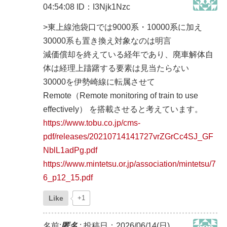
04:54:08
ID：I3Njk1Nzc
>東上線池袋口では9000系・10000系に加え
30000系も置き換え対象なのは明言
減価償却を終えている経年であり、廃車解体自
体は経理上躊躇する要素は見当たらない
30000を伊勢崎線に転属させて
Remote（Remote monitoring of train to use
effectively） を搭載させると考えています。
https://www.tobu.co.jp/cms-
pdf/releases/20210714141727vrZGrCc4SJ_GF
NblL1adPg.pdf
https://www.mintetsu.or.jp/association/mintetsu/7
6_p12_15.pdf
Like
+1
名前:
匿名
:
投稿日：2026/06/14(日)