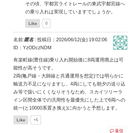
その頃、宇都宮ライトレールの東武宇都宮線へ
の乗り入れは実現していますでしょうか。
Like
0
名前:
匿名
:
投稿日：2026/06/12(金) 19:02:06
ID：YzODczNDM
有楽町線(豊住線)乗り入れ開始後に8両運用廃止は可
能性が高そうです。
2両(亀戸線・大師線と共通運用を想定)では明らかに
輸送力不足になりますし、4両にしても朝夕の送り込
み等で扱いにくくなりそうなため、スカイツリーラ
イン区間全体での汎用性を最優先にした上で6両への
統一(と10000系置き換え)に向かうと予想します。
Like
+6
返信