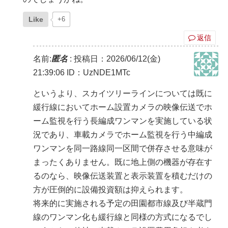
Like
+6
返信
名前:
匿名
:
投稿日：2026/06/12(金)
21:39:06
ID：UzNDE1MTc
というより、スカイツリーラインについては既に
緩行線においてホーム設置カメラの映像伝送でホ
ーム監視を行う長編成ワンマンを実施している状
況であり、車載カメラでホーム監視を行う中編成
ワンマンを同一路線同一区間で併存させる意味が
まったくありません。既に地上側の機器が存在す
るのなら、映像伝送装置と表示装置を積むだけの
方が圧倒的に設備投資額は抑えられます。
将来的に実施される予定の田園都市線及び半蔵門
線のワンマン化も緩行線と同様の方式になるでし