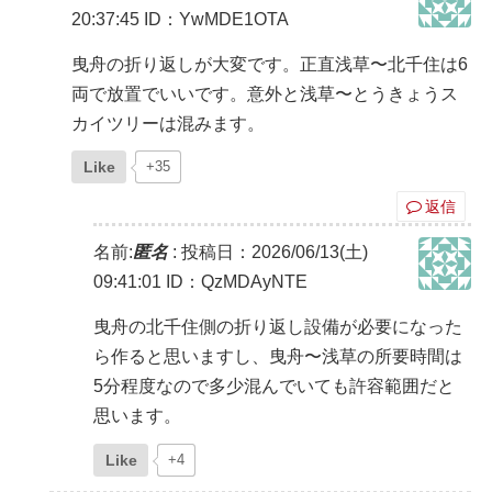
20:37:45
ID：YwMDE1OTA
曳舟の折り返しが大変です。正直浅草〜北千住は6
両で放置でいいです。意外と浅草〜とうきょうス
カイツリーは混みます。
Like
+35
返信
名前:
匿名
:
投稿日：2026/06/13(土)
09:41:01
ID：QzMDAyNTE
曳舟の北千住側の折り返し設備が必要になった
ら作ると思いますし、曳舟〜浅草の所要時間は
5分程度なので多少混んでいても許容範囲だと
思います。
Like
+4