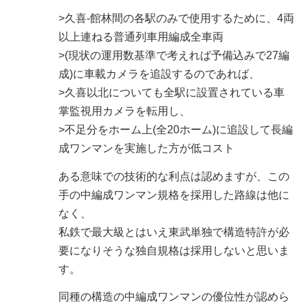
>久喜-館林間の各駅のみで使用するために、4両
以上連ねる普通列車用編成全車両
>(現状の運用数基準で考えれば予備込みで27編
成)に車載カメラを追設するのであれば、
>久喜以北についても全駅に設置されている車
掌監視用カメラを転用し、
>不足分をホーム上(全20ホーム)に追設して長編
成ワンマンを実施した方が低コスト
ある意味での技術的な利点は認めますが、この
手の中編成ワンマン規格を採用した路線は他に
なく、
私鉄で最大級とはいえ東武単独で構造特許が必
要になりそうな独自規格は採用しないと思いま
す。
同種の構造の中編成ワンマンの優位性が認めら