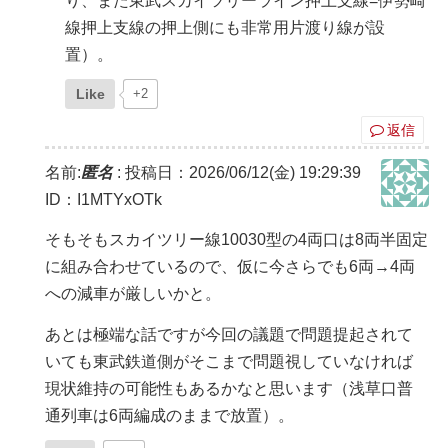
り、また東武スカイツリーライン押上支線=伊勢崎
線押上支線の押上側にも非常用片渡り線が設
置）。
Like
+2
返信
名前:
匿名
:
投稿日：2026/06/12(金) 19:29:39
ID：I1MTYxOTk
そもそもスカイツリー線10030型の4両口は8両半固定
に組み合わせているので、仮に今さらでも6両→4両
への減車が厳しいかと。
あとは極端な話ですが今回の議題で問題提起されて
いても東武鉄道側がそこまで問題視していなければ
現状維持の可能性もあるかなと思います（浅草口普
通列車は6両編成のままで放置）。