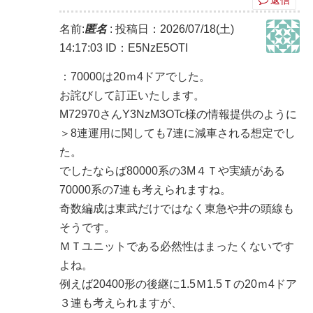
名前:
匿名
:
投稿日：2026/07/18(土)
14:17:03
ID：E5NzE5OTI
：70000は20ｍ4ドアでした。
お詫びして訂正いたします。
M72970さんY3NzM3OTc様の情報提供のように
＞8連運用に関しても7連に減車される想定でし
た。
でしたならば80000系の3M４Ｔや実績がある
70000系の7連も考えられますね。
奇数編成は東武だけではなく東急や井の頭線も
そうです。
ＭＴユニットである必然性はまったくないです
よね。
例えば20400形の後継に1.5Ｍ1.5Ｔの20ｍ4ドア
３連も考えられますが、