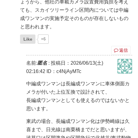
ょうから、他社の車載カメラ設置費用負担を考え
ても、スカイツリーライン区間内については中編
成ワンマンの実施予定そのものが存在しないもの
と思われます。
Like
+6
返信
名前:
匿名
:
投稿日：2026/06/13(土)
02:16:42
ID：c4NjAyMTc
中編成ワンマンは長編成ワンマンに車体側面カ
メラが付いた上位互換で設計されて、
長編成ワンマンとしても使えるのではないかと
思います。
東武の場合、長編成ワンマン化は伊勢崎線は久
喜まで、日光線は南栗橋までだと思いますが、
浅草口は区間準急や区間急行で北越谷/東武動物