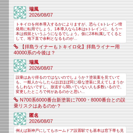
瑞風
2026/08/07
トキイロを何本導入するかによりますが、恐らくsトレイン増
発用に転用でしょう。1本導入なら1本はsトレインに、もう一
本は残留というふうになるでしょう。仮に2本転属してくると
して、地下直で余剰となるものが...
【拝島ライナーもトキイロ化】拝島ライナー用
40000系の今後は？
瑞風
2026/08/07
誤乗はあり得るのではないのでしょうか？塗装案を見ていて
も、一般人からしたらほぼほぼ同じ様な塗装に見えてしまうか
もしれないですし、放送すら聞いていない人も多数いるので、
変更したところで何があるのかと思い...
N700系6000番台新塗装に7000・8000番台との誤
乗リスクはあるのか？
匿名
2026/08/07
例えば新神戸にしてもホームドア設置駅でも基本は窓下帯も見