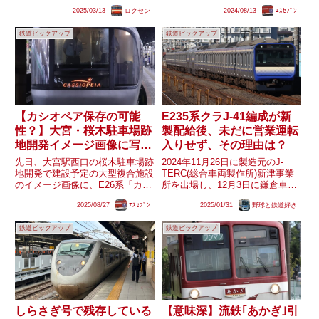
います。京成と合併後、新京成車
は検査入場時順次延命工事が行わ
2025/03/13
ロクセン
2024/08/13
ｴｽｾﾌﾞﾝ
は京成車に準じたデザインになる
れていますが、長野総合車両セン
ことが明らかとなっていることか
ター所属の6...
鉄道ピックアップ
鉄道ピックアップ
ら、その可能性も含め今回カラー
フィルムの剥離がされたN...
【カシオペア保存の可能
E235系クラJ-41編成が新
性？】大宮・桜木駐車場跡
製配給後、未だに営業運転
地開発イメージ画像に写る
入りせず、その理由は？
車両の動向
先日、大宮駅西口の桜木駐車場跡
2024年11月26日に製造元のJ-
地開発で建設予定の大型複合施設
TERC(総合車両製作所)新津事業
のイメージ画像に、E26系「カシ
所を出場し、12月3日に鎌倉車両
オペア」に見える車両が写ってい
センターまで配給輸送されてき
2025/08/27
ｴｽｾﾌﾞﾝ
2025/01/31
野球と鉄道好き
ることが話題となりました。ま
た、E235系クラJ-41編成。本来
た、E26系については、尾久車両
であれば、配給輸送から遅くとも
鉄道ピックアップ
鉄道ピックアップ
センターでカハフE26形「ラウン
2週間以内には営業運転を開始す
ジカー」が編成から切り離さ...
るのが通例です...
しらさぎ号で残存している
【意味深】流鉄｢あかぎ｣引