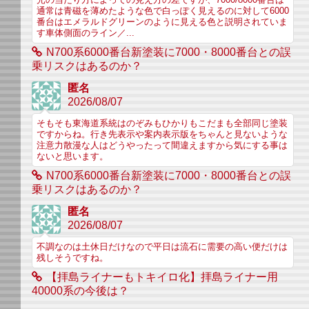
光の当たり方によっての見え方の差ですが、7000/8000番台は
通常は青磁を薄めたような色で白っぽく見えるのに対して6000
番台はエメラルドグリーンのように見える色と説明されていま
す車体側面のライン／...
N700系6000番台新塗装に7000・8000番台との誤
乗リスクはあるのか？
匿名
2026/08/07
そもそも東海道系統はのぞみもひかりもこだまも全部同じ塗装
ですからね。行き先表示や案内表示版をちゃんと見ないような
注意力散漫な人はどうやったって間違えますから気にする事は
ないと思います。
N700系6000番台新塗装に7000・8000番台との誤
乗リスクはあるのか？
匿名
2026/08/07
不調なのは土休日だけなので平日は流石に需要の高い便だけは
残しそうですね。
【拝島ライナーもトキイロ化】拝島ライナー用
40000系の今後は？