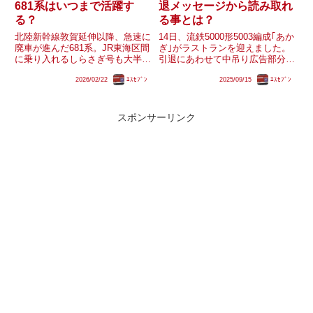
681系はいつまで活躍す
退メッセージから読み取れ
る？
る事とは？
北陸新幹線敦賀延伸以降、急速に
14日、流鉄5000形5003編成｢あか
廃車が進んだ681系。JR東海区間
ぎ｣がラストランを迎えました。
に乗り入れるしらさぎ号も大半が
引退にあわせて中吊り広告部分に
683系0番台に置き換えられまし
は様々な写真やメッセージが掲出
2026/02/22
ｴｽｾﾌﾞﾝ
2025/09/15
ｴｽｾﾌﾞﾝ
たが、現時点で681系も0番台3編
されていましたが、その中のメッ
成と2000番台1編成が残存してい
セージに｢また会える日を楽しみ
ます。廃車もストップしています
に流鉄から卒業します。｣という
が、しらさぎ号の...
文言が添えられていま...
スポンサーリンク