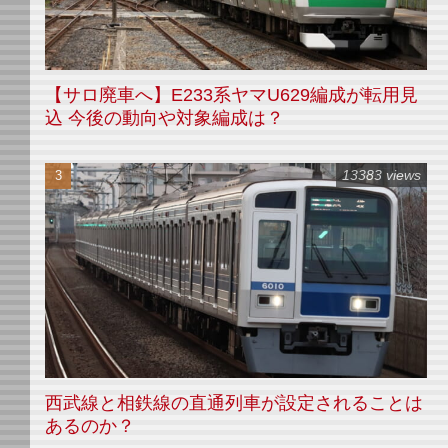
【サロ廃車へ】E233系ヤマU629編成が転用見
込 今後の動向や対象編成は？
13383 views
西武線と相鉄線の直通列車が設定されることは
あるのか？