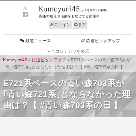
ログイン
参加
鉄道ニュース
鉄道ピックアップ
全コンテンツを表示
車両動向
施設動向
Kumoyuni45
>
鉄道ピックアップ
>
E721系ベースの青い森703系が
車両技術
路線探訪
｢青い森721系｣とならなかった理由は？【 #青い森703系の日 】
ルール
サイトについて
E721系ベースの青い森703系が
｢青い森721系｣とならなかった理
由は？【 #青い森703系の日 】