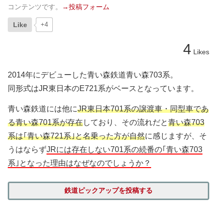
コンテンツです。
→投稿フォーム
Like
+4
4
Likes
2014年にデビューした青い森鉄道青い森703系。
同形式はJR東日本のE721系がベースとなっています。
青い森鉄道には他に
JR東日本701系の譲渡車・同型車であ
る青い森701系が存在
しており、その流れだと
青い森703
系は｢青い森721系｣と名乗った方が自然
に感じますが、そ
うはならず
JRには存在しない701系の続番の｢青い森703
系｣となった理由はなぜなのでしょうか？
鉄道ピックアップを投稿する