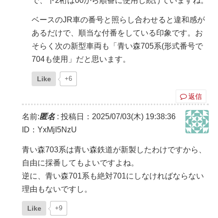
で、下2桁は00から順番に使用し続けていますね。
ベースのJR車の番号と照らし合わせると違和感が
あるだけで、順当な付番をしている印象です。お
そらく次の新型車両も「青い森705系(形式番号で
704も使用」だと思います。
Like
+6
返信
名前:
匿名
:
投稿日：2025/07/03(木) 19:38:36
ID：YxMjI5NzU
青い森703系は青い森鉄道が新製したわけですから、
自由に採番してもよいですよね。
逆に、青い森701系も絶対701にしなければならない
理由もないですし。
Like
+9