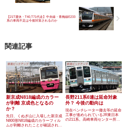
【21T運休・T40,T71代走】中央線・青梅線E233
系の車両不足は今後対策されるのか
関連記事
鉄道ピックアップ
鉄道ピックアップ
新京成N818編成のカラー
長野211系6連は延命対象
が剥離 京成色となるの
外？ 今後の動向は
か？
現在ベンチレーター撤去等の延命
工事が進められているJR東日本
先日、くぬぎ山に入場した新京成
の211系。高崎車両センター所属
N800形N818編成のカラーフィル
車(3000番台)や長野総合車両セン
ムが剥離されたことが確認されて
ター所属の3連(1000・3000番台)