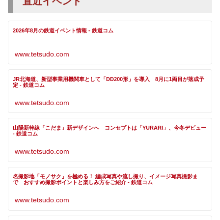
直近イベント
2026年8月の鉄道イベント情報 - 鉄道コム
www.tetsudo.com
JR北海道、新型事業用機関車として「DD200形」を導入 8月に1両目が落成予
定 - 鉄道コム
www.tetsudo.com
山陽新幹線「こだま」新デザインへ コンセプトは「YURARI」、今冬デビュー
- 鉄道コム
www.tetsudo.com
名撮影地「モノサク」を極める！ 編成写真や流し撮り、イメージ写真撮影ま
で おすすめ撮影ポイントと楽しみ方をご紹介 - 鉄道コム
www.tetsudo.com