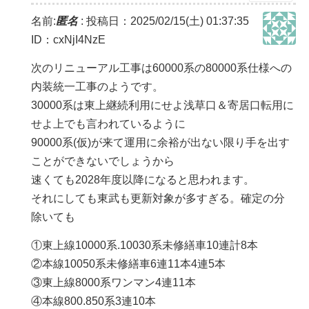
名前:
匿名
:
投稿日：2025/02/15(土) 01:37:35
ID：cxNjI4NzE
次のリニューアル工事は60000系の80000系仕様への
内装統一工事のようです。
30000系は東上継続利用にせよ浅草口＆寄居口転用に
せよ上でも言われているように
90000系(仮)が来て運用に余裕が出ない限り手を出す
ことができないでしょうから
速くても2028年度以降になると思われます。
それにしても東武も更新対象が多すぎる。確定の分
除いても
①東上線10000系.10030系未修繕車10連計8本
②本線10050系未修繕車6連11本4連5本
③東上線8000系ワンマン4連11本
④本線800.850系3連10本