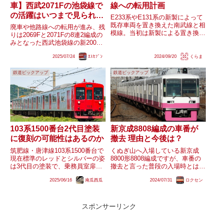
車】西武2071Fの池袋線で
線への転用計画
の活躍はいつまで見られ
E233系やE131系の新製によって
る？
既存車両を置き換えた南武線と相
廃車や他路線への転用が進み、残
模線。当初は新製による置き換え
りは2069Fと2071Fの8連2編成の
計画が浮上しておらず、史実では
みとなった西武池袋線の新2000
常磐快速線や武蔵野線、八高・川
系。うち2069Fは「西武鉄道創立
越線に転用された中央・総武線向
2025/07/24
ｴｽｾﾌﾞﾝ
2024/09/20
くらま
110周年記念トレイン」の茶色塗
けのE231系や209系500番台を南
装であるため、｢黄色い電車｣と
武線や相模線、八...
鉄道ピックアップ
鉄道ピックアップ
しては2071Fが最後の1編成とな
っていま...
103系1500番台2代目塗装
新京成8808編成の車番が
に復刻の可能性はあるのか
撤去 理由と今後は？
筑肥線・唐津線103系1500番台で
くぬぎ山へ入場している新京成
現在標準のレッドとシルバーの姿
8800形8808編成ですが、車番の
は3代目の塗装で、乗務員室扉が
撤去と言った普段の入場時とは異
イエロー・車体裾がグレーに塗ら
なる動きを見せているようです。
2025/06/16
南瓜西瓜
2024/07/31
ロクセン
れ、スカートに白線が入ったより
京成電鉄との合併も控えておりま
派手な2代目の塗装が存在しまし
すが今回車番が撤去された理由や
た。国鉄色から塗装変更された際
今後の動きはどのようなものとな
はこの姿でしたが、多彩な...
るのでしょうか？
スポンサーリンク