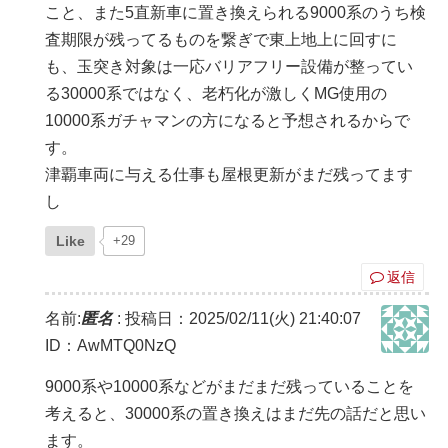
こと、また5直新車に置き換えられる9000系のうち検
査期限が残ってるものを繋ぎで東上地上に回すに
も、玉突き対象は一応バリアフリー設備が整ってい
る30000系ではなく、老朽化が激しくMG使用の
10000系ガチャマンの方になると予想されるからで
す。
津覇車両に与える仕事も屋根更新がまだ残ってます
し
Like
+29
返信
名前:
匿名
:
投稿日：2025/02/11(火) 21:40:07
ID：AwMTQ0NzQ
9000系や10000系などがまだまだ残っていることを
考えると、30000系の置き換えはまだ先の話だと思い
ます。