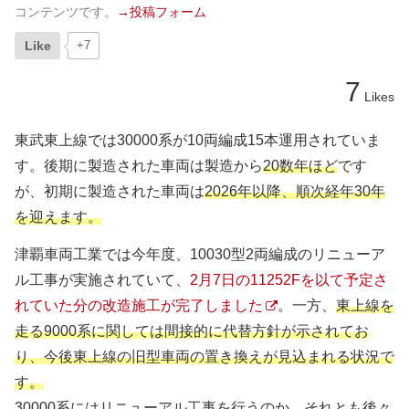
コンテンツです。
→投稿フォーム
Like
+7
7
Likes
東武東上線では30000系が10両編成15本運用されていま
す。後期に製造された車両は製造から
20数年ほど
です
が、初期に製造された車両は
2026年以降、順次経年30年
を迎えます。
津覇車両工業では今年度、10030型2両編成のリニューア
ル工事が実施されていて、
2月7日の11252Fを以て予定さ
れていた分の改造施工が完了しました
。一方、
東上線を
走る9000系に関しては間接的に代替方針が示されてお
り、今後東上線の旧型車両の置き換えが見込まれる状況で
す。
30000系にはリニューアル工事を行うのか、それとも後々