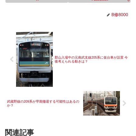
0
B修8000
郡山入場中の元南武支線205系に仮台車が設置 今
後考えられる動きは？
武蔵野線の209系が早期撤退する可能性はあるの
か？
関連記事