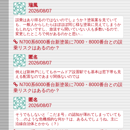
瑞風
2026/08/07
誤乗はあり得るのではないのでしょうか？塗装案を見ていて
も、一般人からしたらほぼほぼ同じ様な塗装に見えてしまうか
もしれないですし、放送すら聞いていない人も多数いるので、
変更したところで何があるのかと思い...
N700系6000番台新塗装に7000・8000番台との誤
乗リスクはあるのか？
匿名
2026/08/07
例えば新神戸にしてもホームドア設置駅でも基本は窓下帯も見
える配置なのであまり関係ないのでは
N700系6000番台新塗装に7000・8000番台との誤
乗リスクはあるのか？
匿名
2026/08/07
そうでもしないと「こだま号」の認知が薄れてしまっていても
う....のような危機感的な何か？は、あるんでしょうね。主に
沿線自治体とかから（？）