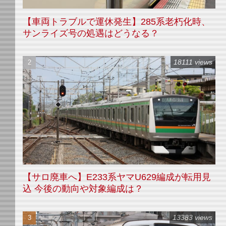
【車両トラブルで運休発生】285系老朽化時、
サンライズ号の処遇はどうなる？
18111 views
【サロ廃車へ】E233系ヤマU629編成が転用見
込 今後の動向や対象編成は？
13383 views