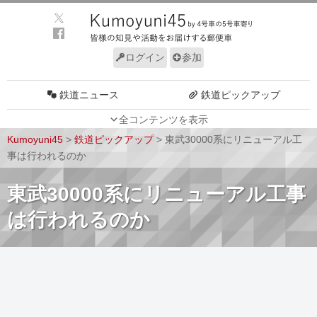
ログイン
参加
鉄道ニュース
鉄道ピックアップ
全コンテンツを表示
車両動向
施設動向
Kumoyuni45
>
鉄道ピックアップ
>
東武30000系にリニューアル工
車両技術
路線探訪
事は行われるのか
ルール
サイトについて
東武30000系にリニューアル工事
は行われるのか