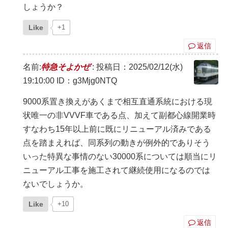
しょうか？
Like
+1
返信
名前:
特急そよかぜ
:
投稿日：2025/02/12(水)
19:10:00
ID：g3Mjg0NTQ
9000系置き換えがあくまで相互直通系統における現
状唯一の非VVVF車である点、加えて副都心線開業時
すなわち15年以上前に既にリニューアル済みである
点を踏まえれば、同系列の動きが例外的でありそう
いった特異な事情のない30000系については順当にリ
ニューアル工事を施工されて継続使用になるのでは
ないでしょうか。
Like
+10
返信