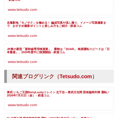
www.tetsudo.com
名撮影地「モノサク」を極める！ 編成写真や流し撮り、イメージ写真撮影ま
で おすすめ撮影ポイントと楽しみ方をご紹介 - 鉄道コム
www.tetsudo.com
JR東の新型「新幹線専用検測車」、愛称は「SOAR」 検測運転スピードは「日
本最速」、2029年度中に検測開始 - 鉄道コム
www.tetsudo.com
関連ブログリンク（
Tetsudo.com
）
東武 いちご王国BerryLuckyトレイン 北千住～東武日光間 団体臨時列車 運転／
2026年7月31日（金） - 鉄道コム
www.tetsudo.com