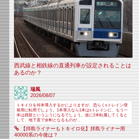
西武線と相鉄線の直通列車が設定されることは
あるのか？
瑞風
2026/08/07
トキイロを何本導入するかによりますが、恐らくsトレイン増
発用に転用でしょう。1本導入なら1本はsトレインに、もう一
本は残留というふうになるでしょう。仮に2本転属してくると
して、地下直で余剰となるものが...
【拝島ライナーもトキイロ化】拝島ライナー用
40000系の今後は？