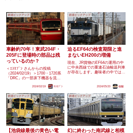
鉄道ピックアップ
鉄道ピックアップ
車齢約70年！東武204F・
迫るEF64の検査期限と進
205Fに登場時の部品は残
まないEH200の増備
っているのか？
現在、JR貨物のEF64の運用の中
に中央西線での重連石油輸送列車
＜ｴｽｾﾌﾞﾝ さんからの投稿
が存在します。趣味者の中では、
（2024/02/19）＞1700・1720系
現在もEF64の重連運用がある理
「DRC」の一部床下機器を流用
由として「JR東海が線路使用料
し、車籍も同形式から引き継いで
の関係でEH級機関車を入線させ
2024/02/19
ｴｽｾﾌﾞﾝ
2024/05/20
核酸
製造された東武200型。特に
たがらないから」などという説が
204F・205Fは1700系からの改造
あります。しかし、中央西...
鉄道ピックアップ
鉄道ピックアップ
更新扱いで今年で書類上205Fは
車齢...
【池袋線最後の黄色い電
幻に終わった南武線と相模