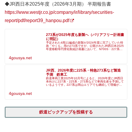
◆JR西日本2025年度（2026年3月期） 半期報告書
https://www.westjr.co.jp/company/ir/library/securities-
report/pdf/report39_hanpou.pdf
273系が2025年度も新製へ（バリアフリー計画書
に明記）
予定された4両11編成の新製が2024年度に完了していた特
急「やくも」用の273系ですが、公開されたJR西日本2025
年度移動等円滑化取組計画書において、N700S・227系と
併せて273系の新製が明記されました。今年度にも同系列
の増備が計
4gousya.net
JR西、2026年度に225系・特急273系など製造
予測 鉄車工
鉄道車両工業2025年10月号によると、2026年度にJR西日
本向けに227系・225系・273系などで車両生産を予測して
いるようです。227系は岡山エリアでも継続して増備が続
けられているほか、山口エリアでも24両が導入されること
が、先日、
4gousya.net
鉄道ピックアップを投稿する