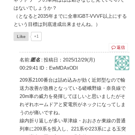
はないでしょうか？
（となると2035年までに全車IGBT-VVVF以上にする
という目標は到底達成出来ませんね。）
Like
+1
返信
名前:
匿名
:
投稿日：2025/12/29(月)
00:29:41
ID：EwMDAxODI
209系2100番台は詰め込みが効く近郊型なので輸
送力改善が急務となっている嵯峨野線・奈良線で
20m車の威力を発揮してほしいと思いましたがそ
れぞれホームドアと変電所がネックになってしま
うのが痛いですね。
線内折り返しが多い草津線・おおさか東線の普通
列車に209系を投入し、221系や223系による玉突