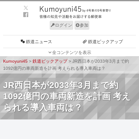
ログイン
参加
鉄道ニュース
鉄道ピックアップ
全コンテンツを表示
車両動向
施設動向
Kumoyuni45
>
鉄道ピックアップ
>
JR西日本が2033年3月まで約
車両技術
路線探訪
1092億円の車両新造を計画 考えられる導入車両は？
ルール
サイトについて
JR西日本が2033年3月まで約
1092億円の車両新造を計画 考え
られる導入車両は？