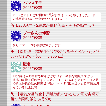
ハンス王子
2026/08/08
マト2とマト11は成田線に導入すればいいと感じました。日中
の成田線は5両で混雑がひどすぎるので
E233系マト2編成が長野入場・今後の動向は？
プーさんの蜂蜜
2026/08/08
さらにマト139も濃厚な気がします
【常磐線】2026.10.27/28の我孫子イベントはどの
ようなものか【coming soon...】
匿名
2026/08/08
>>沿線は自動車持ち世帯がかなり多い裕福な地域ですから…
現地の事情を理解せずにコメントしているようですが、江ノ電
沿線は幹線道路の国道134号線ですら片側1車線と道路事情は思
っている以上に貧...
【混雑が常態化】用地制約のある江ノ電で実現可
能な混雑対策はあるのか