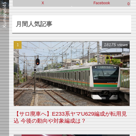
X
Facebook
0
月間人気記事
18175 views
【サロ廃車へ】E233系ヤマU629編成が転用見
込 今後の動向や対象編成は？