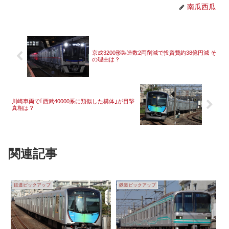
南瓜西瓜
京成3200形製造数2両削減で投資費約38億円減 そ
の理由は？
川崎車両で｢西武40000系に類似した構体｣が目撃
真相は？
関連記事
鉄道ピックアップ
鉄道ピックアップ