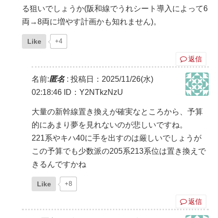
る狙いでしょうか(阪和線でうれシート導入によって6
両→8両に増やす計画かも知れません)。
Like
+4
返信
名前:
匿名
:
投稿日：2025/11/26(水)
02:18:46
ID：Y2NTkzNzU
大量の新幹線置き換えが確実なところから、予算
的にあまり夢を見れないのが悲しいですね。
221系やキハ40に手を出すのは厳しいでしょうが
この予算でも少数派の205系213系位は置き換えで
きるんですかね
Like
+8
返信