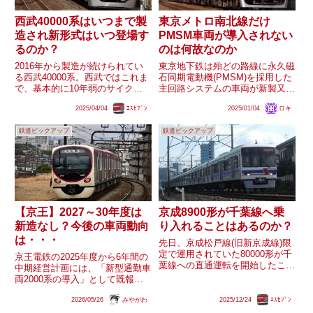
西武40000系はいつまで製
東京メトロ南北線だけ
造され新形式はいつ登場す
PMSM車両が導入されない
るのか？
のは何故なのか
2016年から製造が続けられてい
東京地下鉄は殆どの路線に永久磁
る西武40000系。西武ではこれま
石同期電動機(PMSM)を採用した
で、基本的に10年弱のサイクル
主回路システムの車両が新製又は
で完全新造の通勤車両が新形式と
改造という形で積極的に導入され
2025/04/04
ｴｽｾﾌﾞﾝ
2025/01/04
ロキ
なっています。40000系もまもな
ていますが、南北線のみ現在まで
く登場から10年を迎え、上記の
一切導入されていない状況が続い
鉄道ピックアップ
鉄道ピックアップ
サイクルを考慮するとそろそろ通
ています。02系B修車でPMSMが
勤車両が新形式になる...
本格採用されて以降南北...
【京王】2027～30年度は
京成8900形が千葉線へ乗
新造なし？今後の車両動向
り入れることはあるのか？
は・・・
先日、京成松戸線(旧新京成線)限
定で運用されていた80000形が千
京王電鉄の2025年度から6年間の
葉線への直通運転を開始したこと
中期経営計画には、「新型通勤車
で話題となりましたが、これによ
両2000系の導入」として既報の
り千葉線に入線出来ない元新京成
10両×4編成（2025・26年度）の
電鉄の形式は8900形のみとなり
2026/05/26
みやがわ
2025/12/24
ｴｽｾﾌﾞﾝ
み記載されており、2027年度以
ました(8800形も一部編成は入線
降についての言及はありません。