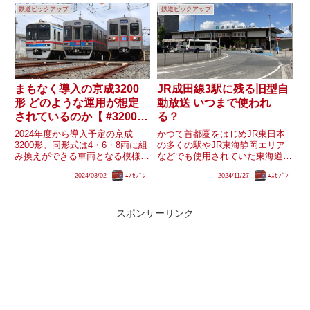
不可)。千葉線直通...
鉄道ピックアップ
鉄道ピックアップ
特に、2027・30年度の鉄道事業
の設備投資...
まもなく導入の京成3200
JR成田線3駅に残る旧型自
形 どのような運用が想定
動放送 いつまで使われ
されているのか【 #3200形
る？
の日 】
2024年度から導入予定の京成
かつて首都圏をはじめJR東日本
3200形。同形式は4・6・8両に組
の多くの駅やJR東海静岡エリア
み換えができる車両となる模様
などでも使用されていた東海道型
で、これはかつての｢赤電｣各形
放送、及びその後継として千葉支
2024/03/02
ｴｽｾﾌﾞﾝ
2024/11/27
ｴｽｾﾌﾞﾝ
式や現在も活躍する3500形と同
社管内に導入された房総型放送。
様の設計思想となります。4両編
前者は成田線空港支線の空港第二
成しか入線出来ない金町線をはじ
ビル駅・成田空港駅で、後者は成
め現在4両が使用されてい...
田線の本線・空港支線・我孫子
スポンサーリンク
支...