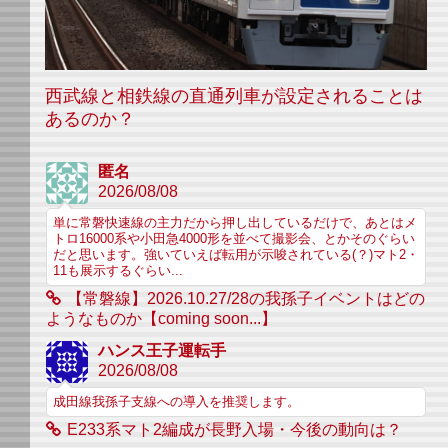
西武線と相鉄線の直通列車が設定されることは
あるのか？
匿名
2026/08/08
単に常磐快速線の主力だから押し出しているだけで、あとはメ
トロ16000系や小田急4000形を並べて撮影会、とかそのぐらい
だと思います。強いていえば転用が示唆されている(？)マト2・
11も展示するぐらい...
【常磐線】2026.10.27/28の我孫子イベントはどの
ようなものか【coming soon...】
ハンス王子運転手
2026/08/08
成田線我孫子支線への導入を推奨します。
E233系マト2編成が長野入場・今後の動向は？