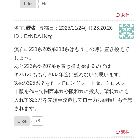
Like
+9
返信
名前:
匿名
:
投稿日：2025/11/24(月) 23:20:26
ID：EzNDA1Nzg
流石に221系205系213系はもうこの時に置き換えで
しょう。
あと223系や207系も置き換え始まるのでは。
キハ120ももう2033年迄は残れないと思います。
3扉の325系？を作ってロングシート版、クロスシー
ト版を作って関西本線や阪和線に投入、環状線にも
入れて323系を先頭車改造してローカル線転用も予想
されます。
Like
+8
返信