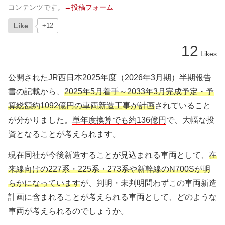
コンテンツです。
→投稿フォーム
Like
+12
12
Likes
公開されたJR西日本2025年度（2026年3月期）半期報告
書の記載から、
2025年5月着手～2033年3月完成予定・予
算総額約1092億円の車両新造工事が計画
されていること
が分かりました。
単年度換算でも約136億円
で、大幅な投
資となることが考えられます。
現在同社が今後新造することが見込まれる車両として、
在
来線向けの227系・225系・273系や新幹線のN700Sが明
らかになっています
が、判明・未判明問わずこの車両新造
計画に含まれることが考えられる車両として、どのような
車両が考えられるのでしょうか。