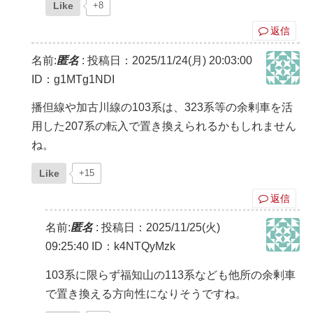
Like
+8
返信
名前:
匿名
:
投稿日：2025/11/24(月) 20:03:00
ID：g1MTg1NDI
播但線や加古川線の103系は、323系等の余剰車を活
用した207系の転入で置き換えられるかもしれません
ね。
Like
+15
返信
名前:
匿名
:
投稿日：2025/11/25(火)
09:25:40
ID：k4NTQyMzk
103系に限らず福知山の113系なども他所の余剰車
で置き換える方向性になりそうですね。