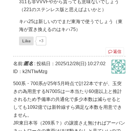
311も非VVVFやから貰っても意味ないでしょう
（221のステンレス版と思えばよいかと）
キハ25は新しいのでまだ東海で使うでしょう（東
海が置き換えるのはキハ75）
Like
+3
返信
名前:
匿名
:
投稿日：2025/12/28(日) 10:27:02
ID：k2NTIwMzg
500系・700系が25年5月時点で計22本ですが、玉突
きの為用意するN700Sは一本当たり60億以上と推計
されるため予備車の共通化で多少本数は減らせると
しても1092億では新幹線すら満足な本数を用意でき
ません。
JR東日本等（209系？）の譲渡さえ無ければアーバン
ネットワークの車両はほぼ動きなしと見ていいので