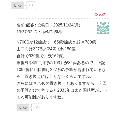
Like
+36
返信
名前:
匿名
:
投稿日：2025/11/24(月)
19:37:32
ID：gwNTg5Mjc
N700Sが12編成で、65億/編成 x 12 = 780億
山口向け227系が24両で約150億
合計で930億で、残162億。
播但線や加古川線の103系が34両あるので、上記
1092億に山口向け227系の予算が含まれているな
ら、置き換えには足りないくらいですね。
さらにはキハ40の置き換えもありますから、今回
の予算だけで考えると2033年はまだ国鉄型が走っ
てる可能性がありますね。
Like
+28