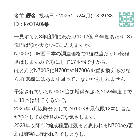
名前:
匿名
:
投稿日：2025/11/24(月) 18:39:38
ID：kzOTA0Mjk
一見すると8年度間にわたり1092億,単年度あたり137
億円は額が大きい様に思えますが,
N700SはJR西日本の調達価格で1編成当たり65億程
度はしますので,額にして17本弱ですから,
ほとんどN700SにN700aやN700Aを置き換えるのな
ら,在来線にはあまり回ってこないかもしれません.
予定されているN700S追加増備が,あと2028年度まで
に11本は出てくるので,
2025年5月以降分として,N700Sを最低限12本は含ん
だ額としての計算の様な気もします.
2028年以降も2編成程度は残ると思われるN700aの更
新は確実に行われるでしょうし.