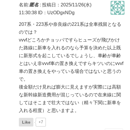
名前:
匿名
:
投稿日：2025/11/26(水)
11:30:38
ID：UzODgxNDg
207系・223系や奈良線の221系は全車残留となる
のでは？
vvvfどころかチョッパですらヒューズが飛びかけ
た路線に新車を入れるのなら予算を決めた以上既
に新形式を起こしているでしょうし、車齢が車齢
とはいえ非vvvf車の置き換えですらキツいのにvvvf
車の置き換えをやっている場合ではないと思うの
で。
後金額だけ見れば膨大に見えますが実際には高額
な新幹線新造費用が混じっているので在来線に関
してはそこまで壮大ではない（精々下関に新車を
入れる程度）と思いますよ。
Like
+7