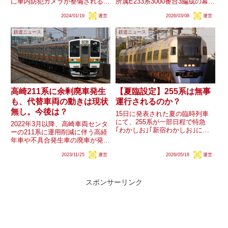
に車内防犯カメラが整備されるこ
所属E233系3000番台3編成の幕張
とが明らかとなりましたが、この
車両センター(千葉地区)転用が明
2024/01/19
運営
2026/03/08
運営
両数は現在大垣車両区と神領車両
らかとなりました。幕張車両セン
区に配置される313系の両数を大
ターへは元中央快速線の0番台が
鉄道ニュース
鉄道ニュース
きく下回っています。既に一部が
転用済み、京葉線の5000番台も
静岡車両区に転出してい...
転用が見込まれる状...
高崎211系に余剰廃車発生
【夏臨設定】255系は無事
も、代替車両の動きは現状
運行されるのか？
無し。今後は？
15日に発表された夏の臨時列車
にて、255系が一部日程で特急
2022年3月以降、高崎車両センタ
｢わかしお｣｢新宿わかしお｣に充
ーの211系に運用削減に伴う高経
当されることが明らかとなりまし
年車や不具合発生車の廃車が発生
た。一方で同形式は車両トラブル
しています。代替車両に関する公
の影響でゴールデンウィークの臨
2023/11/25
運営
2026/05/18
運営
式情報はありませんが、2020年7
時列車がE257系に変更されたこ
月頃の労組資料記述では、ワンマ
とが記憶に新しいです。夏の...
ン運転に対応するE233系を各地
へ転属させる計画に...
スポンサーリンク