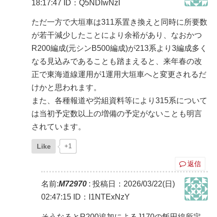
18:17:47
ID：Q5NDIwNzI
ただ一方で大垣車は311系置き換えと同時に所要数
が若干減少したことにより余裕があり、なおかつ
R200編成(元シンB500編成)が213系より3編成多く
なる見込みであることも踏まえると、来年春の改
正で東海道線運用が1運用大垣車へと変更されるだ
けかと思われます。
また、各種報道や労組資料等により315系について
は当初予定数以上の増備の予定がないことも明言
されています。
Like
+1
返信
名前:
M72970
:
投稿日：2026/03/22(日)
02:47:15
ID：I1NTExNzY
そうなるとR200追加によるJ170の飯田線所定