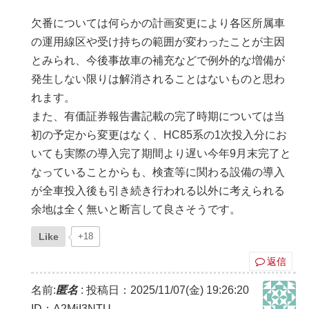
欠番については何らかの計画変更により各区所属車
の運用線区や受け持ちの範囲が変わったことが主因
とみられ、今後事故車の補充などで例外的な増備が
発生しない限りは解消されることはないものと思わ
れます。
また、有価証券報告書記載の完了時期については当
初の予定から変更はなく、HC85系の1次投入分にお
いても実際の導入完了期間より遅い今年9月末完了と
なっていることからも、検査等に関わる設備の導入
が全車投入後も引き続き行われる以外に考えられる
余地は全く無いと断言して良さそうです。
Like
+18
返信
名前:
匿名
:
投稿日：2025/11/07(金) 19:26:20
ID：A2MjI3NTU