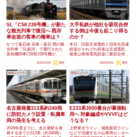
SL「C58 239号機」が新た
大手私鉄が他社を吸収合併
な観光列車で復活へ 既存
する例は今後も起こり得る
車改造の客車の種車は？
のか？
かつて釜石線 花巻～釜石 間の観
本日、旧新京成電鉄と旧泉北高速
光列車「SL銀河」で運行された
鉄道がそれぞれ前者は京成電鉄、
蒸気機関車C58形239号機が、
後者は南海電気鉄道に吸収合併さ
2029年春以降に東北本線 盛岡～
れました。今回吸収合併された両
2025/12/05
運営
2025/04/01
運営
一ノ関 間での運行開始が検討さ
社は準大手私鉄でしたが、全国に
れる新たな観光列車の牽引機とし
は他にも中小私鉄が大手私鉄系列
鉄道ニュース
鉄道ニュース
て見込まれているようです。臨時
の子会社・グループ会社となって
列車としての運行、ひい...
いたり(京成電鉄と北総鉄道、
小...
名古屋発着313系約340両
E233系3000番台が幕張転
に防犯カメラ設置・転属車
用へ 対象編成やVVVFはど
両の発生を考える
うなる？
2028年度までに、名古屋駅を発
上野東京ライン、湘南新宿ライン
着する全ての313系（約340両）
などで活躍する小山車両センター