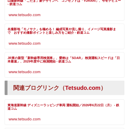
山陽新幹線「こだま」新デザインへ コンセプトは「YURARI」、今冬デビュー
- 鉄道コム
www.tetsudo.com
名撮影地「モノサク」を極める！ 編成写真や流し撮り、イメージ写真撮影ま
で おすすめ撮影ポイントと楽しみ方をご紹介 - 鉄道コム
www.tetsudo.com
JR東の新型「新幹線専用検測車」、愛称は「SOAR」 検測運転スピードは「日
本最速」、2029年度中に検測開始 - 鉄道コム
www.tetsudo.com
関連ブログリンク（
Tetsudo.com
）
東海道新幹線 ディズニーラッピング車両 運転開始／2026年6月22日（月） - 鉄
道コム
www.tetsudo.com