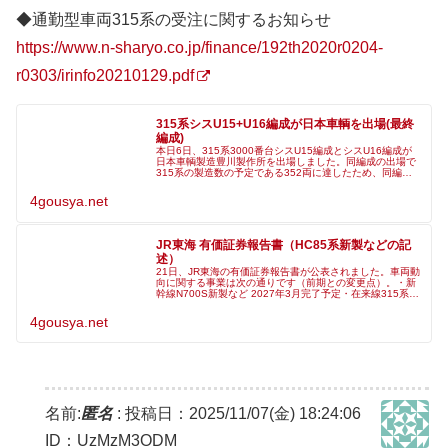
◆通勤型車両315系の受注に関するお知らせ
https://www.n-sharyo.co.jp/finance/192th2020r0204-
r0303/irinfo20210129.pdf
315系シスU15+U16編成が日本車輌を出場(最終
編成)
本日6日、315系3000番台シスU15編成とシスU16編成が
日本車輌製造豊川製作所を出場しました。同編成の出場で
315系の製造数の予定である352両に達したため、同編成
が315系の最終編成になる見込みです。なお車番はシス
U15編成が304
4gousya.net
JR東海 有価証券報告書（HC85系新製などの記
述）
21日、JR東海の有価証券報告書が公表されました。車両動
向に関する事業は次の通りです（前期との変更点）。・新
幹線N700S新製など 2027年3月完了予定・在来線315系新
製など 2027年3月完了予定・在来線385系量産先行車新製
など 2
4gousya.net
名前:
匿名
:
投稿日：2025/11/07(金) 18:24:06
ID：UzMzM3ODM