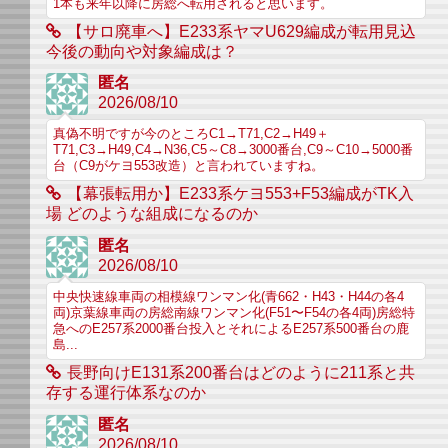
1本も来年以降に房総へ転用されると思います。
【サロ廃車へ】E233系ヤマU629編成が転用見込
今後の動向や対象編成は？
匿名
2026/08/10
真偽不明ですが今のところC1→T71,C2→H49＋
T71,C3→H49,C4→N36,C5～C8→3000番台,C9～C10→5000番
台（C9がケヨ553改造）と言われていますね。
【幕張転用か】E233系ケヨ553+F53編成がTK入
場 どのような組成になるのか
匿名
2026/08/10
中央快速線車両の相模線ワンマン化(青662・H43・H44の各4
両)京葉線車両の房総南線ワンマン化(F51〜F54の各4両)房総特
急へのE257系2000番台投入とそれによるE257系500番台の鹿
島...
長野向けE131系200番台はどのように211系と共
存する運行体系なのか
匿名
2026/08/10