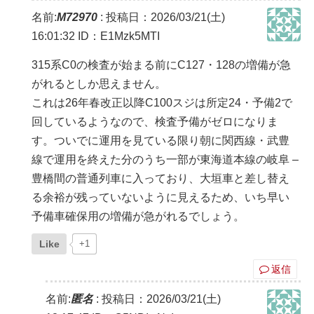
名前:
M72970
:
投稿日：2026/03/21(土)
16:01:32
ID：E1Mzk5MTI
315系C0の検査が始まる前にC127・128の増備が急
がれるとしか思えません。
これは26年春改正以降C100スジは所定24・予備2で
回しているようなので、検査予備がゼロになりま
す。ついでに運用を見ている限り朝に関西線・武豊
線で運用を終えた分のうち一部が東海道本線の岐阜 –
豊橋間の普通列車に入っており、大垣車と差し替え
る余裕が残っていないように見えるため、いち早い
予備車確保用の増備が急がれるでしょう。
Like
+1
返信
名前:
匿名
:
投稿日：2026/03/21(土)