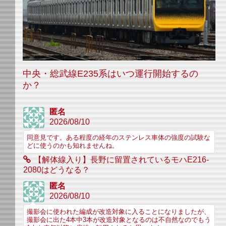
中央・総武線E235系はいつ運行開始するの
か？
匿名
2026/08/10
同意見です。ある程度の経年のステンレス車体の強度の試験な
どに使うのかも知れませんね。
【解体線入り】長野に留置されているモハE216-
2080はどうなる？
匿名
2026/08/10
撮影会に使われた編成が改造対象に入ることになりましたが、
撮影会に出た4本中3本が改造対象となるのは不自然なのでもう