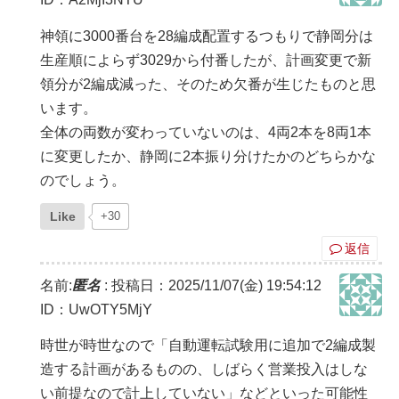
神領に3000番台を28編成配置するつもりで静岡分は
生産順によらず3029から付番したが、計画変更で新
領分が2編成減った、そのため欠番が生じたものと思
います。
全体の両数が変わっていないのは、4両2本を8両1本
に変更したか、静岡に2本振り分けたかのどちらかな
のでしょう。
Like
+30
返信
名前:
匿名
:
投稿日：2025/11/07(金) 19:54:12
ID：UwOTY5MjY
時世が時世なので「自動運転試験用に追加で2編成製
造する計画があるものの、しばらく営業投入はしな
い前提なので計上していない」などといった可能性