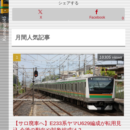
シェアする
X
Facebook
0
月間人気記事
18305 views
【サロ廃車へ】E233系ヤマU629編成が転用見
込 今後の動向や対象編成は？