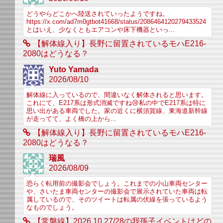
どうやらどこかへ陸送されていったようですね。
https://x.com/ad7m0gtbot41668/status/2086464120279433524
とはいえ、少なくともエアコンや床下機器といっ...
【解体線入り】長野に留置されているモハE216-
2080はどうなる？
Yuto Yamada
2026/08/10
解体線に入っているので、間違いなく解体されると思います。
これにて、E217系は形式消滅ですね😢私の中でE217系は特に
思い出がある車両でした。家の近くに横須賀線、東海道新幹線
が走ってて、よく橋の上から...
【解体線入り】長野に留置されているモハE216-
2080はどうなる？
瑞風
2026/08/09
恐らく転用前の撮影会でしょう。これまでの小山車両センター
や、さいたま車両センターの撮影会で展示されていた車両は転
属しているので、そのツイートは転属の伏線を張っているよう
なものでしょう。
【常磐線】2026.10.27/28の我孫子イベントはどの