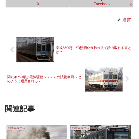
X
Facebook
0
運営
京成3500形LED照明化進捗状況で読み取れる事と
は？
関鉄キハ0形が電気駆動システムの試験車両へ ど
のように運用される？
関連記事
鉄道ニュース
鉄道ニュース