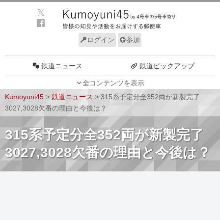
ログイン
参加
鉄道ニュース
鉄道ピックアップ
全コンテンツを表示
車両動向
施設動向
Kumoyuni45
>
鉄道ニュース
>
315系予定分全352両が新製完了
車両技術
路線探訪
3027,3028欠番の理由と今後は？
ルール
サイトについて
315系予定分全352両が新製完了
3027,3028欠番の理由と今後は？