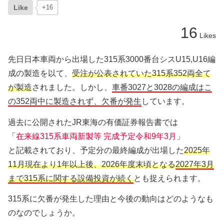
Like
+16
16
Likes
先日日本車両から出場した315系3000番台シスU15,U16編
成の製造を以て、
受注が公表されていた315系352両全て
が製造
されました。しかし、
車番3027と3028の編成はこ
の352両中に製造されず、欠番が発生
しています。
過去に公開されたJR東海の有価証券報告書では
「
在来線315系車両新製等 完成予定令和9年3月
」
と記載されており、予定分の最終編成が出場した
2025年
11月現在より1年以上後、2026年度末頃となる
2027年3月
まで315系に関する設備投資が続く
とも捉えられます。
315系に欠番が発生した理由と今後の動向はどのようなも
のなのでしょうか。