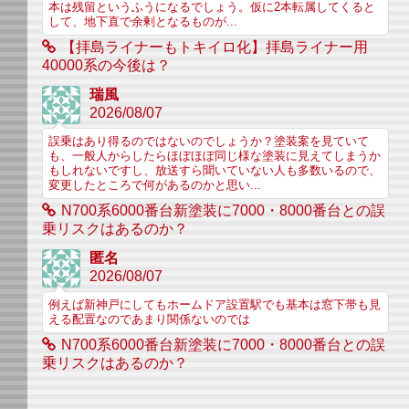
本は残留というふうになるでしょう。仮に2本転属してくると
して、地下直で余剰となるものが...
【拝島ライナーもトキイロ化】拝島ライナー用
40000系の今後は？
瑞風
2026/08/07
誤乗はあり得るのではないのでしょうか？塗装案を見ていて
も、一般人からしたらほぼほぼ同じ様な塗装に見えてしまうか
もしれないですし、放送すら聞いていない人も多数いるので、
変更したところで何があるのかと思い...
N700系6000番台新塗装に7000・8000番台との誤
乗リスクはあるのか？
匿名
2026/08/07
例えば新神戸にしてもホームドア設置駅でも基本は窓下帯も見
える配置なのであまり関係ないのでは
N700系6000番台新塗装に7000・8000番台との誤
乗リスクはあるのか？