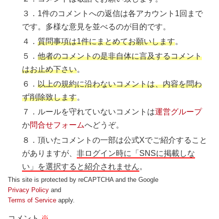
３．1件のコメントへの返信は各アカウント1回まで
です。多様な意見を並べるのが目的です。
４．
質問事項は1件にまとめてお願いします
。
５．
他者のコメントの是非自体に言及するコメント
はお止め下さい
。
６．
以上の規約に沿わないコメントは、内容を問わ
ず削除致します
。
７．ルールを守れていないコメントは
運営グループ
か
問合せフォーム
へどうぞ。
８．頂いたコメントの一部は公式Xでご紹介すること
がありますが、
非ログイン時に「SNSに掲載しな
い」を選択すると紹介されません
。
This site is protected by reCAPTCHA and the Google
Privacy Policy
and
Terms of Service
apply.
コメント
※