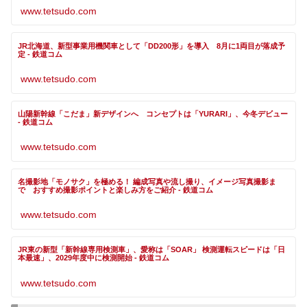
www.tetsudo.com
JR北海道、新型事業用機関車として「DD200形」を導入 8月に1両目が落成予
定 - 鉄道コム
www.tetsudo.com
山陽新幹線「こだま」新デザインへ コンセプトは「YURARI」、今冬デビュー
- 鉄道コム
www.tetsudo.com
名撮影地「モノサク」を極める！ 編成写真や流し撮り、イメージ写真撮影ま
で おすすめ撮影ポイントと楽しみ方をご紹介 - 鉄道コム
www.tetsudo.com
JR東の新型「新幹線専用検測車」、愛称は「SOAR」 検測運転スピードは「日
本最速」、2029年度中に検測開始 - 鉄道コム
www.tetsudo.com