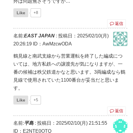
外は問題無さそうですが…
Like
+8
返信
名前:
EAST JAPAN
:
投稿日：2025/02/10(月)
20:26:19
ID：AwMzcwODA
鶴見線と南武支線から営業運転を終了した編成につ
いては、地方私鉄への譲渡先が気になりますが、一
番の候補は秩父鉄道かなと思います。3両編成なら鶴
見線で使用されていた1100番台が妥当だと思いま
す。
Like
+5
返信
名前:
平島
:
投稿日：2025/02/10(月) 21:51:55
ID：E2NTE0OTQ