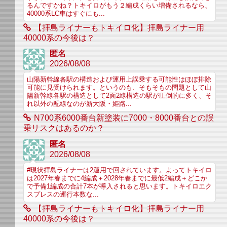
るんですかね？トキイロがもう２編成くらい増備されるなら、
40000系LC車はすぐにも...
【拝島ライナーもトキイロ化】拝島ライナー用
40000系の今後は？
匿名
2026/08/08
山陽新幹線各駅の構造および運用上誤乗する可能性はほぼ排除
可能に見受けられます。というのも、そもそもの問題として山
陽新幹線各駅の構造として2面2線構造の駅が圧倒的に多く、そ
れ以外の配線なのが新大阪・姫路...
N700系6000番台新塗装に7000・8000番台との誤
乗リスクはあるのか？
匿名
2026/08/08
#現状拝島ライナーは2運用で回されています。よってトキイロ
は2027年春までに4編成＋2028年春までに最低2編成＋どこか
で予備1編成の合計7本が導入されると思います。トキイロエク
スプレスの運行本数な...
【拝島ライナーもトキイロ化】拝島ライナー用
40000系の今後は？