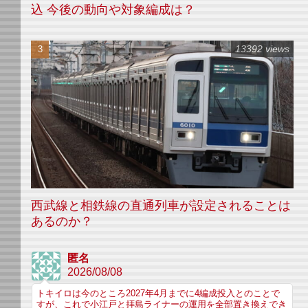
込 今後の動向や対象編成は？
13392 views
西武線と相鉄線の直通列車が設定されることは
あるのか？
匿名
2026/08/08
トキイロは今のところ2027年4月までに4編成投入とのことで
すが、これで小江戸と拝島ライナーの運用を全部置き換えでき