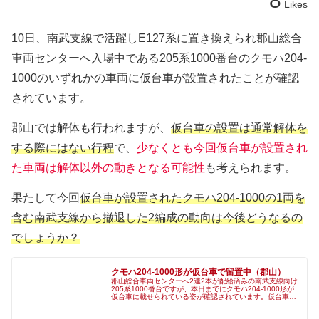
8
Likes
10日、南武支線で活躍しE127系に置き換えられ郡山総合
車両センターへ入場中である205系1000番台のクモハ204-
1000のいずれかの車両に仮台車が設置されたことが確認
されています。
郡山では解体も行われますが、
仮台車の設置は通常解体を
する際にはない行程
で、
少なくとも今回仮台車が設置され
た車両は解体以外の動きとなる可能性
も考えられます。
果たして今回
仮台車が設置されたクモハ204-1000の1両を
含む南武支線から撤退した2編成の動向は今後どうなるの
でしょうか？
クモハ204-1000形が仮台車で留置中（郡山）
郡山総合車両センターへ2連2本が配給済みの南武支線向け
205系1000番台ですが、本日までにクモハ204-1000形が
仮台車に載せられている姿が確認されています。仮台車
は、定期検査や改造での使用のほか、部品取りのため使用
した例も一部あります