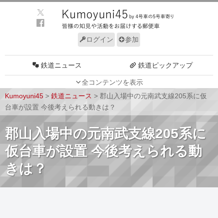
ログイン
参加
鉄道ニュース
鉄道ピックアップ
全コンテンツを表示
車両動向
施設動向
Kumoyuni45
>
鉄道ニュース
>
郡山入場中の元南武支線205系に仮
車両技術
路線探訪
台車が設置 今後考えられる動きは？
ルール
サイトについて
郡山入場中の元南武支線205系に
仮台車が設置 今後考えられる動
きは？