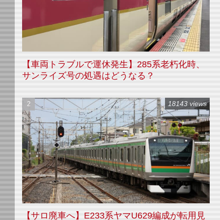
【車両トラブルで運休発生】285系老朽化時、
サンライズ号の処遇はどうなる？
18143 views
【サロ廃車へ】E233系ヤマU629編成が転用見