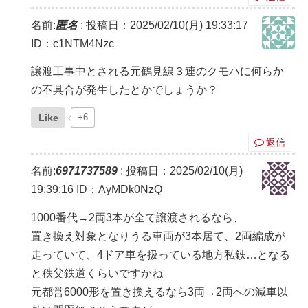
名前:
匿名
:
投稿日：2025/02/10(月) 19:33:17
ID：c1NTM4Nzc
譲渡工事中とされる元鶴見線３連のクモハに何らか
の不具合が発生したとかでしょうか？
Like
+6
返信
名前:
6971737589
:
投稿日：2025/02/10(月)
19:39:16
ID：AyMDk0NzQ
1000番代→2両3本が全て譲渡されるなら、
置き換え対象となりうる車両が3本居て、2両編成が
走っていて、4ドア車を扱っている地方私鉄…となる
と秩父鉄道くらいですかね
元都営6000形を置き換えるなら3両→2両への減車以