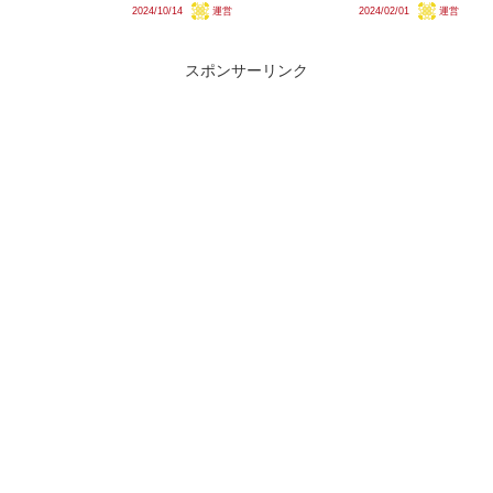
2024/10/14
運営
2024/02/01
運営
用した特急｢小江戸｣、拝島線系
ことですが、何年ごろの導入にな
統では40000系のL/C車を使用し
り、いつ引退するでしょうか。ま
た｢拝島ライナー｣が運行され...
た、後継車両はどんな車両になる
でしょうか。
スポンサーリンク