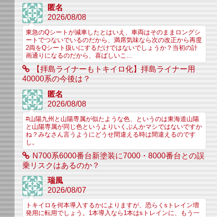
匿名
2026/08/08
東急のQシートが減車したとはいえ、車両はそのままロングシ
ートでつないでいるのだから、満席気味なら次の改正から再度
2両をQシート扱いにするだけではないでしょうか？当初の計
画通りになるのだから、喜ばしいこ...
【拝島ライナーもトキイロ化】拝島ライナー用
40000系の今後は？
匿名
2026/08/08
#山陽九州と山陽専属が似たような色、というのは東海道山陽
と山陽専属が同じ色というよりいくぶんかマシではないですか
ね？みなさん言うようにどうせ間違える時は間違えるのです
し。
N700系6000番台新塗装に7000・8000番台との誤
乗リスクはあるのか？
瑞風
2026/08/07
トキイロを何本導入するかによりますが、恐らくsトレイン増
発用に転用でしょう。1本導入なら1本はsトレインに、もう一