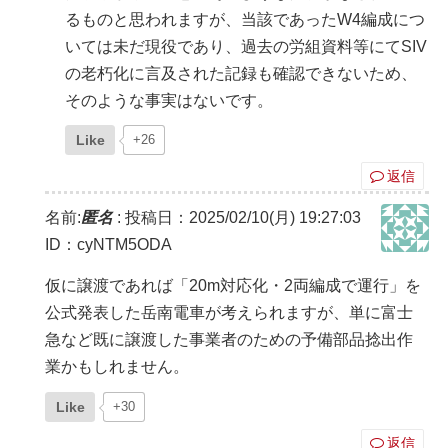
るものと思われますが、当該であったW4編成につ
いては未だ現役であり、過去の労組資料等にてSIV
の老朽化に言及された記録も確認できないため、
そのような事実はないです。
Like
+26
返信
名前:
匿名
:
投稿日：2025/02/10(月) 19:27:03
ID：cyNTM5ODA
仮に譲渡であれば「20m対応化・2両編成で運行」を
公式発表した岳南電車が考えられますが、単に富士
急など既に譲渡した事業者のための予備部品捻出作
業かもしれません。
Like
+30
返信