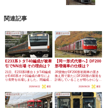
関連記事
鉄道ニュース
鉄道ニュース
E233系トタT40編成が被牽
【同一形式代替へ】DF200
引でNN出場 その理由は？
形増備車の仕様は？
21日、E233系0番台トタT40編成
JR貨物がDF200形初期車の置き
がE493系オク01編成の牽引によ
換え用で新たにDF200形の製造を
り長野を出場しました。同編成は
計画していることが明らかになり
中央線用E233系の機器更新開始
ました。同一形式同士での置き換
2026/04/22
運営
2026/06/28
運営
後、更新のため長野に入場中のグ
えという、0系新幹線や都営10-
リーン車を組み込み事実上の予備
300形などの数少ない事例がまた
鉄道ニュース
鉄道ニュース
車として運用されています。通常
1つ増えることになりそうです。
はグリーン車を元...
JR貨物のDF20...