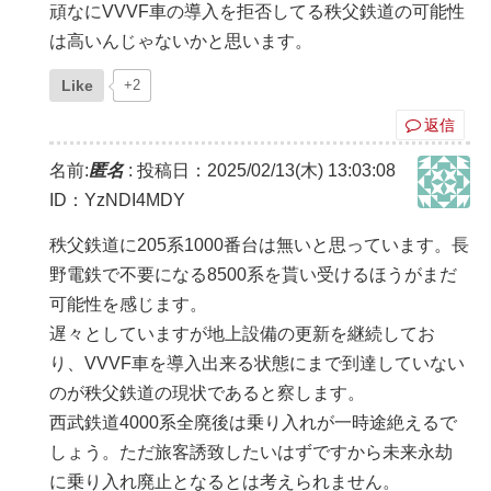
頑なにVVVF車の導入を拒否してる秩父鉄道の可能性
は高いんじゃないかと思います。
Like
+2
返信
名前:
匿名
:
投稿日：2025/02/13(木) 13:03:08
ID：YzNDI4MDY
秩父鉄道に205系1000番台は無いと思っています。長
野電鉄で不要になる8500系を貰い受けるほうがまだ
可能性を感じます。
遅々としていますが地上設備の更新を継続してお
り、VVVF車を導入出来る状態にまで到達していない
のが秩父鉄道の現状であると察します。
西武鉄道4000系全廃後は乗り入れが一時途絶えるで
しょう。ただ旅客誘致したいはずですから未来永劫
に乗り入れ廃止となるとは考えられません。