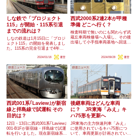
しな鉄で「プロジェクト
西武2000系2連2本が甲種
115」が開始・115系引退
準備 どこへ行く？
までの流れは？
検査時期で無いのにも関わらず武
蔵丘車両検修場へ入場し、その後
しなの鉄道は1月15日に「プロジ
出場して小手指車両基地へ回送さ
ェクト115」の開始を発表しまし
れていた西武2000系(新2000
た。115系の完全引退まで4年と
系)2451F・2453Fですが、27日に
いう数字が示され、関連して塗色
甲種輸送の準備と見られる動きが
2024/01/16
運営
2024/09/28
運営
変更を含む各種企画を行うとのこ
確認されました。西武の車両が廃
とです。一方、かねてより導入が
車・解体となる...
鉄道ニュース
鉄道ニュース
進む新型SR1系は、その導入計画
から遅くとも2028年...
西武001系｢Laview｣が新宿
後継車両はどんな車両
線と拝島線で試運転 その
に？ JR東海「みえ」キ
目的は？
ハ75形を更新へ
12日・13日に西武001系｢Laview｣
JR東海の主力快速列車「みえ」
001-B1Fが新宿線・拝島線で試運
に使用されているキハ75形につ
転を行いました。現在新宿線系統
いて、車両更新が計画されている
では10000系｢レッドアロー｣を使
ことが分かりました。近年中との