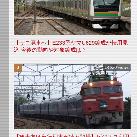
【サロ廃車へ】E233系ヤマU629編成が転用見
込 今後の動向や対象編成は？
14620 views