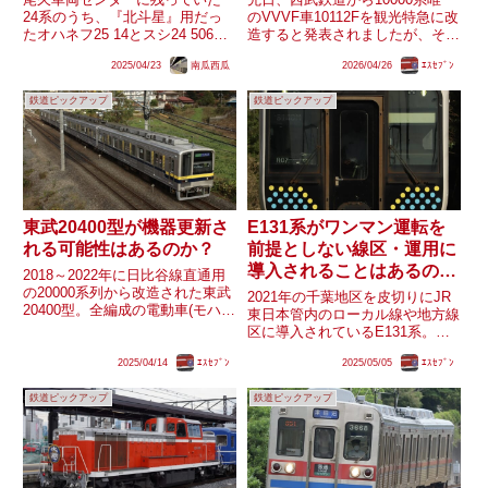
24系のうち、『北斗星』用だっ
のVVVF車10112Fを観光特急に改
たオハネフ25 14とスシ24 506が2
造すると発表されましたが、それ
月に廃車となったことが判明し、
に関連して東武200系唯一の
2025/04/23
南瓜西瓜
2026/04/26
ｴｽｾﾌﾞﾝ
『ブルートレイン』の愛称とマッ
VVVF車で2022年に引退した250
チした青色の寝台特急客車で車籍
型251Fが話題となっています。
鉄道ピックアップ
鉄道ピックアップ
が残るのは『出雲』用だったオシ
西武10000系と東武200系(型)は
24 701のみとな...
共...
東武20400型が機器更新さ
E131系がワンマン運転を
れる可能性はあるのか？
前提としない線区・運用に
導入されることはあるの
2018～2022年に日比谷線直通用
か？
の20000系列から改造された東武
2021年の千葉地区を皮切りにJR
20400型。全編成の電動車(モハ)
東日本管内のローカル線や地方線
の種車である20050・20070型由
区に導入されているE131系。現
来の東洋GTO-VVVFは機器更新
時点でE131系が導入された線区
されないまま改造・転用されまし
2025/04/14
ｴｽｾﾌﾞﾝ
2025/05/05
ｴｽｾﾌﾞﾝ
は同形式を使用する列車でワンマ
た。東洋電機製造のGTO-VVV...
ン化が行われている、または行わ
鉄道ピックアップ
鉄道ピックアップ
れる予定ですが、ワンマン運転化
を前提としない線区・運...