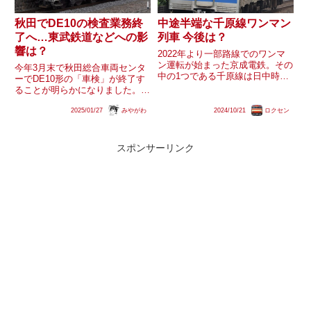
秋田でDE10の検査業務終
中途半端な千原線ワンマン
了へ…東武鉄道などへの影
列車 今後は？
響は？
2022年より一部路線でのワンマ
ン運転が始まった京成電鉄。その
今年3月末で秋田総合車両センタ
中の1つである千原線は日中時間
ーでDE10形の「車検」が終了す
帯1運用のみがワンマン運転とな
ることが明らかになりました。こ
っており、ワンマン列車と非ワン
の結果、衣浦臨海鉄道はDD200形
マン列車が混在する運行体系とな
2025/01/27
みやがわ
2024/10/21
ロクセン
シリーズを導入することになりま
っているため中途半端な感じが否
した。東武鉄道ではDE10形の全
めません。なお、運行系統が一...
般検査を秋田総合車両センターに
委託しています。東武鉄...
スポンサーリンク