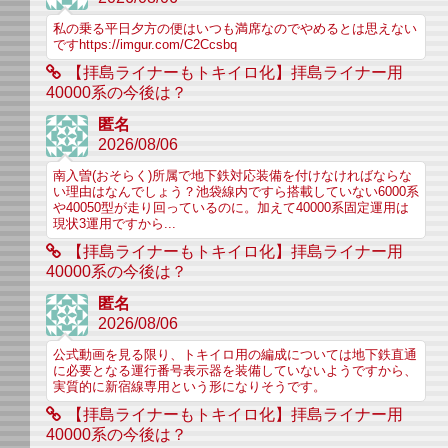
私の乗る平日夕方の便はいつも満席なのでやめるとは思えない
ですhttps://imgur.com/C2Ccsbq
【拝島ライナーもトキイロ化】拝島ライナー用
40000系の今後は？
匿名
2026/08/06
南入曽(おそらく)所属で地下鉄対応装備を付けなければならな
い理由はなんでしょう？池袋線内ですら搭載していない6000系
や40050型が走り回っているのに。加えて40000系固定運用は
現状3運用ですから...
【拝島ライナーもトキイロ化】拝島ライナー用
40000系の今後は？
匿名
2026/08/06
公式動画を見る限り、トキイロ用の編成については地下鉄直通
に必要となる運行番号表示器を装備していないようですから、
実質的に新宿線専用という形になりそうです。
【拝島ライナーもトキイロ化】拝島ライナー用
40000系の今後は？