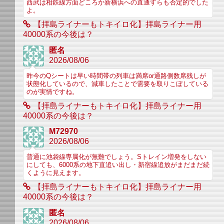
西武は相鉄線方面どころか新横浜への直通すらも否定的でした
よ。
【拝島ライナーもトキイロ化】拝島ライナー用
40000系の今後は？
匿名
2026/08/06
昨今のQシートは早い時間帯の列車は満席or通路側数席残しが
状態化しているので、減車したことで需要を取りこぼしている
のが実情ですね。
【拝島ライナーもトキイロ化】拝島ライナー用
40000系の今後は？
M72970
2026/08/06
普通に池袋線専属化が無難でしょう。Sトレイン増発をしない
にしても、6000系の地下直追い出し・新宿線追放がまだまだ続
くように見えます。
【拝島ライナーもトキイロ化】拝島ライナー用
40000系の今後は？
匿名
2026/08/06