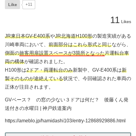
Like
+11
11
Likes
JR東日本GV-E400系
や
JR北海道H100形
の製造実績がある
川崎車両において、
前面部分はこれら形式と同じ
ながら、
側面の
旅客用扉設置スペースが3箇所となった
片運転台車
両の構体
が確認されました。
H100形は
2ドア・両運転台のみ
新製中、GV-E400系は
新
製そのものが途絶えている
状況で、今回確認された車両の
正体が注目されます。
GVベース？ の窓の少ない３ドアは何だ？ 後藤くん発
送付きの水曜日 | 神戸鉄道案内
https://ameblo.jp/hamidashi103/entry-12868929886.html