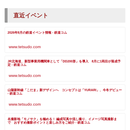
直近イベント
2026年8月の鉄道イベント情報 - 鉄道コム
www.tetsudo.com
JR北海道、新型事業用機関車として「DD200形」を導入 8月に1両目が落成予
定 - 鉄道コム
www.tetsudo.com
山陽新幹線「こだま」新デザインへ コンセプトは「YURARI」、今冬デビュー
- 鉄道コム
www.tetsudo.com
名撮影地「モノサク」を極める！ 編成写真や流し撮り、イメージ写真撮影ま
で おすすめ撮影ポイントと楽しみ方をご紹介 - 鉄道コム