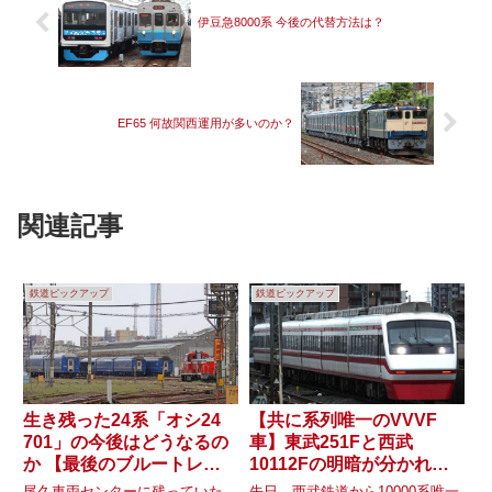
伊豆急8000系 今後の代替方法は？
EF65 何故関西運用が多いのか？
関連記事
鉄道ピックアップ
鉄道ピックアップ
生き残った24系「オシ24
【共に系列唯一のVVVF
701」の今後はどうなるの
車】東武251Fと西武
か 【最後のブルートレイ
10112Fの明暗が分かれた
ン】
理由は？
尾久車両センターに残っていた
先日、西武鉄道から10000系唯一