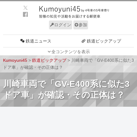
ログイン
参加
鉄道ニュース
鉄道ピックアップ
全コンテンツを表示
車両動向
施設動向
Kumoyuni45
>
鉄道ピックアップ
>
川崎車両で「GV-E400系に似た3
車両技術
路線探訪
ドア車」が確認・その正体は？
ルール
サイトについて
川崎車両で「GV-E400系に似た3
ドア車」が確認・その正体は？