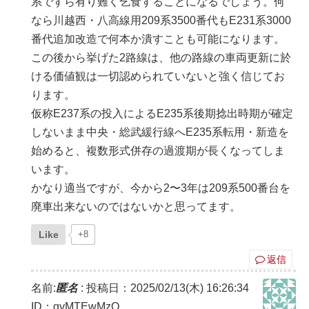
系ですら有り難く乞食することになるでしょう。何
なら川越西・八高線用209系3500番代もE231系3000
番代追加改造で何本か潰すことも可能になります。
この後から挙げた2路線は、他の路線の車両更新に於
ける価値観は一切認められていないと強く信じてお
ります。
仮称E237系の投入によるE235系後期捻出時期が確定
しないまま中央・総武緩行線へE235系転用・新造を
始めると、複数形式併存の過渡期が長くなってしま
います。
かなり適当ですが、今から2〜3年は209系500番台を
廃車出来ないのではないかと思ってます。
Like
+8
返信
名前:
匿名
:
投稿日：2025/02/13(木) 16:26:34
ID：gyMTEwMzQ