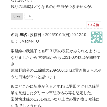
ると思います。
残りの編成はどうなるのか見当がつきませんが…
Like
+4
返信
名前:
匿名
:
投稿日：2026/01/11(日) 20:12:10
ID：I3Mzg4NTQ
常磐線の我孫子でもE131系の表記がみられるように
なりましたから,常磐線からもE231-0の捻出が期待で
き,
武蔵野線分の11編成の209-500はほぼ置き換えられそ
うな目途が立つと思います.
仮にどこかに新車が入るとすれば,羽田アクセス線開
業を見越したグリーン車組み込み等を想定した,
常磐快速線のE231-0はかなり上位の置き換え候補に
なるでしょうから,