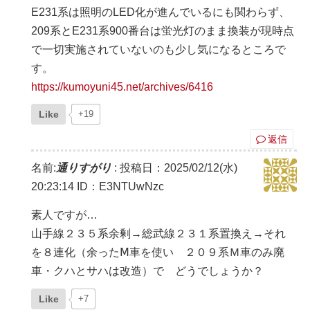
E231系は照明のLED化が進んでいるにも関わらず、
209系とE231系900番台は蛍光灯のまま換装が現時点
で一切実施されていないのも少し気になるところで
す。
https://kumoyuni45.net/archives/6416
Like
+19
返信
名前:
通りすがり
:
投稿日：2025/02/12(水)
20:23:14
ID：E3NTUwNzc
素人ですが…
山手線２３５系余剰→総武線２３１系置換え→それ
を８連化（余ったⅯ車を使い ２０９系Ｍ車のみ廃
車・クハとサハは改造）で どうでしょうか？
Like
+7