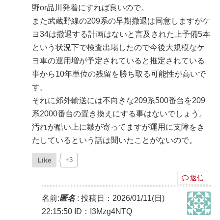
野or品川発着にすれば良いので。
また武蔵野線の209系の早期撤退は同意しますがケ
ヨ34は撤退する計画はないと言及された上予備5本
という状況下で検査出場したので今後大規模なケ
ヨ車の運用増が予定されていると推定されている
事から10年単位の残留を勝ち取る可能性が高いで
す。
それに郊外輸送には不向きな209系500番台を209
系2000番台の置き換えにする事はないでしょう。
汚れが酷い上に皺が寄ってますが運用に支障をき
たしているという話は聞いたことがないので。
Like
+3
返信
名前:
匿名
:
投稿日：2026/01/11(日)
22:15:50
ID：I3Mzg4NTQ