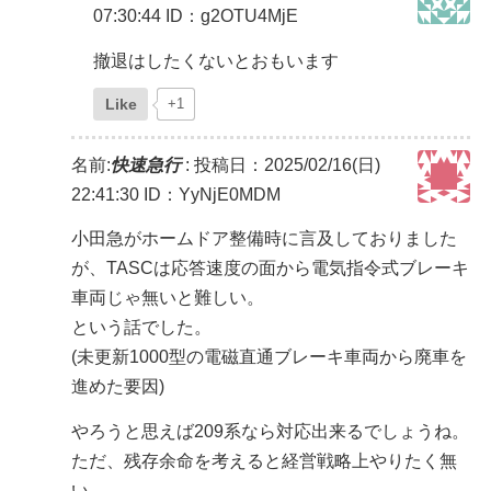
07:30:44
ID：g2OTU4MjE
撤退はしたくないとおもいます
Like
+1
名前:
快速急行
:
投稿日：2025/02/16(日)
22:41:30
ID：YyNjE0MDM
小田急がホームドア整備時に言及しておりました
が、TASCは応答速度の面から電気指令式ブレーキ
車両じゃ無いと難しい。
という話でした。
(未更新1000型の電磁直通ブレーキ車両から廃車を
進めた要因)
やろうと思えば209系なら対応出来るでしょうね。
ただ、残存余命を考えると経営戦略上やりたく無
い。