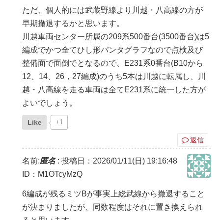
ただ、個人的には武蔵野線より川越・八高線の方が
早期撤退するかと思います。
川越車両センター所属の209系500番台(3500番台)は5
編成でかつ全てひし形パンタグラフなので点検及び
整備面で面倒でとなるので、E231系0番台(B10から
12、14、26，27編成)のうち5本は川越に転属し、川
越・八高線を走る車両は全てE231系に統一した方が
よいでしょう。
Like
+1
返信
名前:
匿名
:
投稿日：2026/01/11(日) 19:16:48
ID：M1OTcyMzQ
6編成が残るミツBが事実上総武線から撤退すること
が決まりましたが、同数程度はそれに置き換えられ