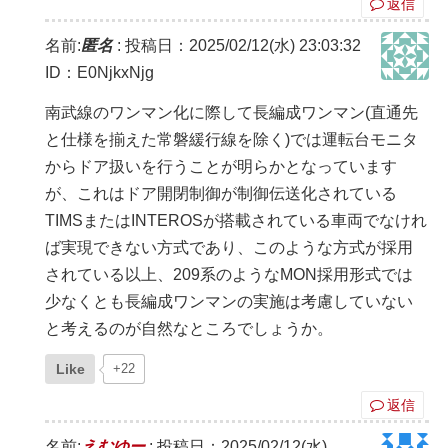
返信
名前:
匿名
:
投稿日：2025/02/12(水) 23:03:32
ID：E0NjkxNjg
南武線のワンマン化に際して長編成ワンマン(直通先
と仕様を揃えた常磐緩行線を除く)では運転台モニタ
からドア扱いを行うことが明らかとなっています
が、これはドア開閉制御が制御伝送化されている
TIMSまたはINTEROSが搭載されている車両でなけれ
ば実現できない方式であり、このような方式が採用
されている以上、209系のようなMON採用形式では
少なくとも長編成ワンマンの実施は考慮していない
と考えるのが自然なところでしょうか。
Like
+22
返信
名前:
えむゆー
:
投稿日：2025/02/12(水)