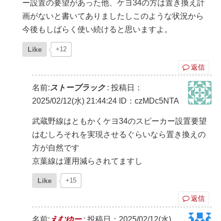
ー設置の要望があった他、ケヨ34の方は置き換え計
画がないと書いてありましたしこのような状況から
今後もしばらく使い続けると思いますよ。
Like
+12
返信
名前:
ストーブラック
:
投稿日：
2025/02/12(水) 21:44:24
ID：czMDc5NTA
武蔵野線はともかくケヨ34のスピーカー設置要望
はむしろそれを実現させるぐらいなら置き換えの
方が自然です
京葉線は運用減らされてますし
Like
+15
返信
名前:
えむゆー
:
投稿日：2025/02/12(水)