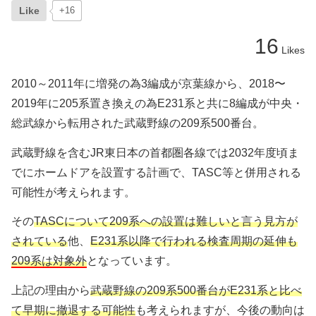
Like
+16
16
Likes
2010～2011年に増発の為3編成が京葉線から、2018〜
2019年に205系置き換えの為E231系と共に8編成が中央・
総武線から転用された武蔵野線の209系500番台。
武蔵野線を含むJR東日本の首都圏各線では2032年度頃ま
でにホームドアを設置する計画で、TASC等と併用される
可能性が考えられます。
その
TASCについて209系への設置は難しいと言う見方が
されている
他、
E231系以降で行われる検査周期の延伸も
209系は対象外
となっています。
上記の理由から
武蔵野線の209系500番台がE231系と比べ
て早期に撤退する可能性
も考えられますが、今後の動向は