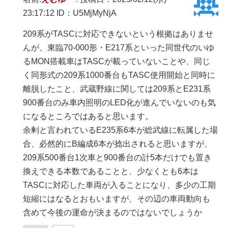
23:17:12
ID：U5MjMyNjA
209系がTASCに対応できないという根拠はありませ
んが、東臨70-000形・E217系といった同世代のいゆ
るMON搭載車はTASCが載っていないことや、同じ
く同形式の209系1000番台もTASC使用開始と同時に
離脱したこと、武蔵野線に関しては209系とE231系
900番台のみ車内照明のLED化が進んでいないのも気
になるところではあると思います。
余剰と言われているE235系6本が総武線に転属した場
合、必然的にB編成6本が捻出されると思いますが、
209系500番台1次車と900番台の計5本だけでも置き
換えできる本数であることと、少なくとも6本は
TASCに対応した車両が入ることになり、多少の工期
短縮にはなるとおもいますが、その辺の車両動向も
含めて今後の運命が決まるのではないでしょうか