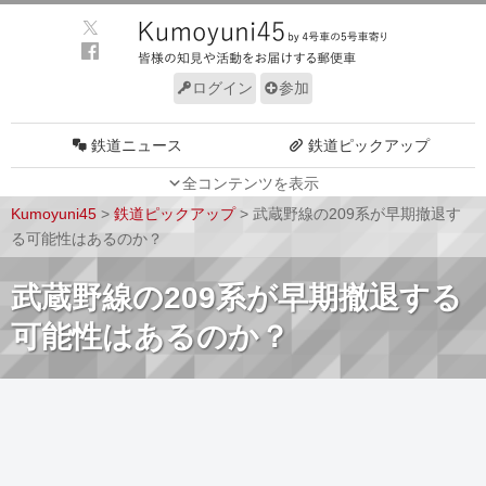
ログイン
参加
鉄道ニュース
鉄道ピックアップ
全コンテンツを表示
車両動向
施設動向
Kumoyuni45
>
鉄道ピックアップ
>
武蔵野線の209系が早期撤退す
車両技術
路線探訪
る可能性はあるのか？
ルール
サイトについて
武蔵野線の209系が早期撤退する
可能性はあるのか？