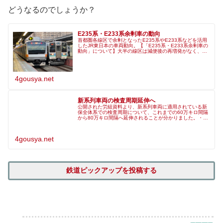
どうなるのでしょうか？
E235系・E233系余剰車の動向
首都圏各線区で余剰となったE235系やE233系などを活用
したJR東日本の車両動向。【「E235系・E233系余剰車の
動向」について】大半の線区は減便後の再増発がなく、余
剰車両数は恒久的なものとして確定し
4gousya.net
新系列車両の検査周期延伸へ
公開された労組資料より、新系列車両に適用されている新
保全体系での検査周期について、これまでの60万キロ間隔
から80万キロ間隔へ延伸されることが分かりました。・現
行の60万km間隔から80万km間隔にする。・対象車両は、
特急ではE653系、通
4gousya.net
鉄道ピックアップを投稿する