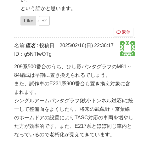
という話かと思います。
Like
+2
返信
名前:
匿名
:
投稿日：2025/02/16(日) 22:36:17
ID：g5NTIwOTg
209系500番台のうち、ひし形パンタグラフのM81～
84編成は早期に置き換えられるでしょう。
また、試作車のE231系900番台も置き換え対象に含
まれます。
シングルアームパンタグラフ(狭小トンネル対応)に統
一して整備面をよくしたり、将来の武蔵野・京葉線
のホームドアの設置によりTASC対応の車両を増やし
た方が効率的です。また、E217系とほぼ同じ車内と
なっているので老朽化が見えてきています。