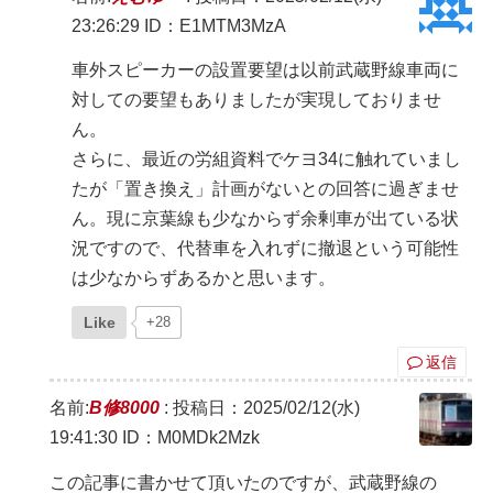
23:26:29
ID：E1MTM3MzA
車外スピーカーの設置要望は以前武蔵野線車両に
対しての要望もありましたが実現しておりませ
ん。
さらに、最近の労組資料でケヨ34に触れていまし
たが「置き換え」計画がないとの回答に過ぎませ
ん。現に京葉線も少なからず余剰車が出ている状
況ですので、代替車を入れずに撤退という可能性
は少なからずあるかと思います。
Like
+28
返信
名前:
B修8000
:
投稿日：2025/02/12(水)
19:41:30
ID：M0MDk2Mzk
この記事に書かせて頂いたのですが、武蔵野線の