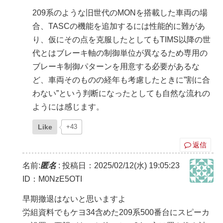
209系のような旧世代のMONを搭載した車両の場
合、TASCの機能を追加するには性能的に難があ
り、仮にその点を克服したとしてもTIMS以降の世
代とはブレーキ軸の制御単位が異なるため専用の
ブレーキ制御パターンを用意する必要があるな
ど、車両そのものの経年も考慮したときに”割に合
わない”という判断になったとしても自然な流れの
ようには感じます。
Like
+43
返信
名前:
匿名
:
投稿日：2025/02/12(水) 19:05:23
ID：M0NzE5OTI
早期撤退はないと思いますよ
労組資料でもケヨ34含めた209系500番台にスピーカ