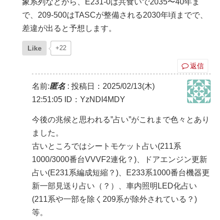
象系列などから、E231-0は共食いで2035〜40年ま
で、209-500はTASCが整備される2030年頃までで、
差違が出ると予想します。
Like
+22
返信
名前:
匿名
:
投稿日：2025/02/13(木)
12:51:05
ID：YzNDI4MDY
今後の兆候と思われる”占い”がこれまで色々とあり
ました。
古いところではシートモケット占い(211系
1000/3000番台VVVF2連化？)、ドアエンジン更新
占い(E231系編成短縮？)、E233系1000番台機器更
新一部見送り占い（？）、車内照明LED化占い
(211系や一部を除く209系が除外されている？)
等。