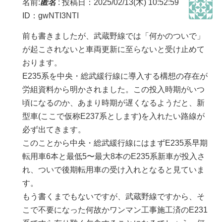
名前:
匿名
:
投稿日：2025/02/13(木) 10:52:59
ID：gwNTI3NTI
前も書きましたが、武蔵野線では「何かのついで」
が起こされないと車両更新に至らないと受け止めて
おります。
E235系を中央・総武緩行線に導入する構想の存在が
労組資料から明かされました。この投入時期がいつ
頃になるのか、あまり時期が遅くなるようだと、新
型車(ここで仮称E237系とします)を入れたい路線が
必ず出てきます。
このことから中央・総武緩行線にはまずE235系早期
転用車6本と最低5〜最大8本のE235系新車が投入さ
れ、ついで後期転用車の受け入れとなると見ていま
す。
もう書くまでもないですが、武蔵野線ですから、そ
こで不要になった何故かワンマン工事施工済のE231