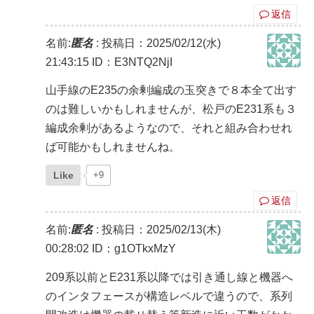
返信
名前:
匿名
:
投稿日：2025/02/12(水)
21:43:15
ID：E3NTQ2NjI
山手線のE235の余剰編成の玉突きで８本全て出す
のは難しいかもしれませんが、松戸のE231系も３
編成余剰があるようなので、それと組み合わせれ
ば可能かもしれませんね。
Like
+9
返信
名前:
匿名
:
投稿日：2025/02/13(木)
00:28:02
ID：g1OTkxMzY
209系以前とE231系以降では引き通し線と機器へ
のインタフェースが構造レベルで違うので、系列