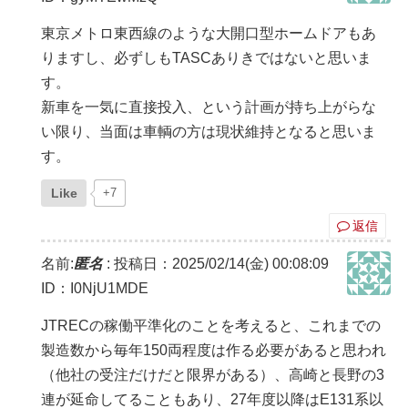
東京メトロ東西線のような大開口型ホームドアもあ
りますし、必ずしもTASCありきではないと思いま
す。
新車を一気に直接投入、という計画が持ち上がらな
い限り、当面は車輌の方は現状維持となると思いま
す。
Like
+7
返信
名前:
匿名
:
投稿日：2025/02/14(金) 00:08:09
ID：I0NjU1MDE
JTRECの稼働平準化のことを考えると、これまでの
製造数から毎年150両程度は作る必要があると思われ
（他社の受注だけだと限界がある）、高崎と長野の3
連が延命してることもあり、27年度以降はE131系以