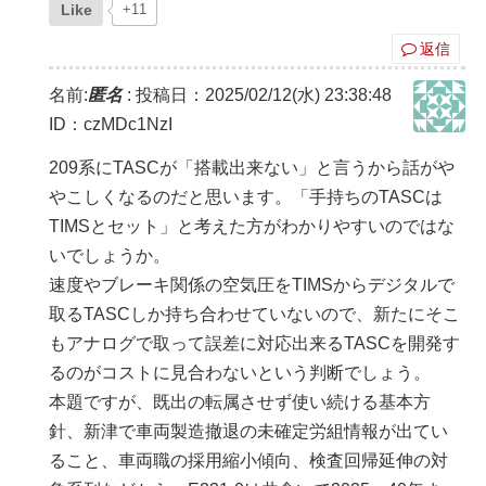
Like
+11
返信
名前:
匿名
:
投稿日：2025/02/12(水) 23:38:48
ID：czMDc1NzI
209系にTASCが「搭載出来ない」と言うから話がや
やこしくなるのだと思います。「手持ちのTASCは
TIMSとセット」と考えた方がわかりやすいのではな
いでしょうか。
速度やブレーキ関係の空気圧をTIMSからデジタルで
取るTASCしか持ち合わせていないので、新たにそこ
もアナログで取って誤差に対応出来るTASCを開発す
るのがコストに見合わないという判断でしょう。
本題ですが、既出の転属させず使い続ける基本方
針、新津で車両製造撤退の未確定労組情報が出てい
ること、車両職の採用縮小傾向、検査回帰延伸の対