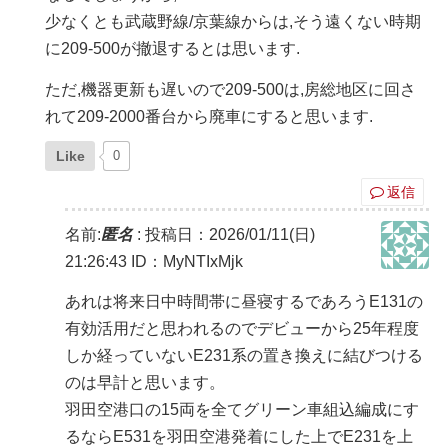
少なくとも武蔵野線/京葉線からは,そう遠くない時期
に209-500が撤退するとは思います.
ただ,機器更新も遅いので209-500は,房総地区に回さ
れて209-2000番台から廃車にすると思います.
Like
0
返信
名前:
匿名
:
投稿日：2026/01/11(日)
21:26:43
ID：MyNTIxMjk
あれは将来日中時間帯に昼寝するであろうE131の
有効活用だと思われるのでデビューから25年程度
しか経っていないE231系の置き換えに結びつける
のは早計と思います。
羽田空港口の15両を全てグリーン車組込編成にす
るならE531を羽田空港発着にした上でE231を上