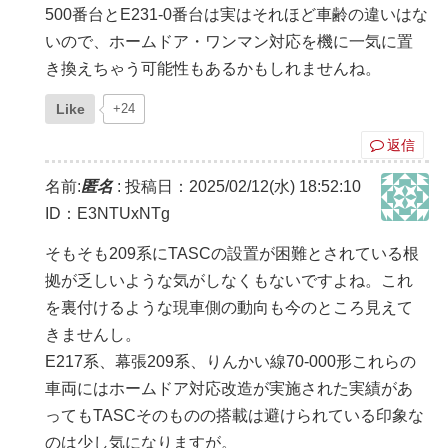
500番台とE231-0番台は実はそれほど車齢の違いはな
いので、ホームドア・ワンマン対応を機に一気に置
き換えちゃう可能性もあるかもしれませんね。
Like
+24
返信
名前:
匿名
:
投稿日：2025/02/12(水) 18:52:10
ID：E3NTUxNTg
そもそも209系にTASCの設置が困難とされている根
拠が乏しいような気がしなくもないですよね。これ
を裏付けるような現車側の動向も今のところ見えて
きませんし。
E217系、幕張209系、りんかい線70-000形これらの
車両にはホームドア対応改造が実施された実績があ
ってもTASCそのものの搭載は避けられている印象な
のは少し気になりますが。