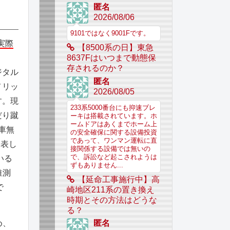
匿名
2026/08/06
9101ではなく9001Fです。
実際
【8500系の日】東急
8637Fはいつまで動態保
存されるのか？
ジタル
匿名
メリッ
2026/08/05
す。現
233系5000番台にも抑速ブレ
だり蹴
ーキは搭載されています。ホ
ームドアはあくまでホーム上
車無
の安全確保に関する設備投資
であって、ワンマン運転に直
公表し
接関係する設備では無いの
で、訴訟など起こされようは
いる
ずもありません...
推測
【延命工事施行中】高
で
崎地区211系の置き換え
時期とその方法はどうな
る？
め、
匿名