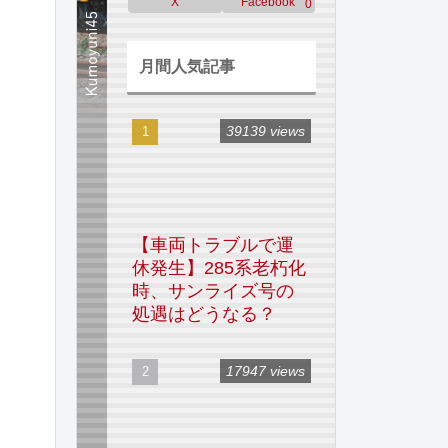
X
Facebook
0
月間人気記事
39139 views
【車両トラブルで運
休発生】285系老朽化
時、サンライズ号の
処遇はどうなる？
17947 views