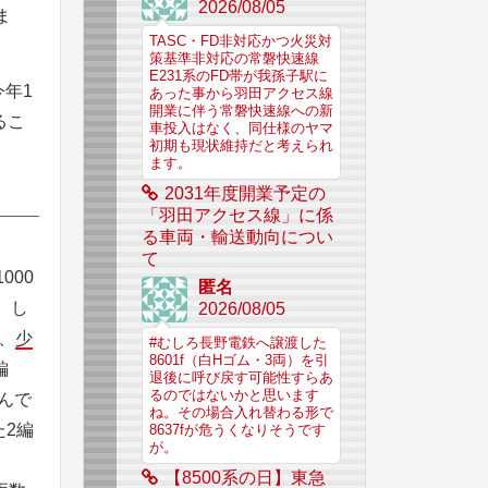
2026/08/05
ま
TASC・FD非対応かつ火災対
策基準非対応の常磐快速線
E231系のFD帯が我孫子駅に
今年1
あった事から羽田アクセス線
開業に伴う常磐快速線への新
るこ
車投入はなく、同仕様のヤマ
初期も現状維持だと考えられ
ます。
2031年度開業予定の
「羽田アクセス線」に係
る車両・輸送動向につい
て
000
匿名
。し
2026/08/05
、
少
#むしろ長野電鉄へ譲渡した
8601f（白Hゴム・3両）を引
編
退後に呼び戻す可能性すらあ
るのではないかと思います
いんで
ね。その場合入れ替わる形で
た2編
8637fが危うくなりそうです
が。
【8500系の日】東急