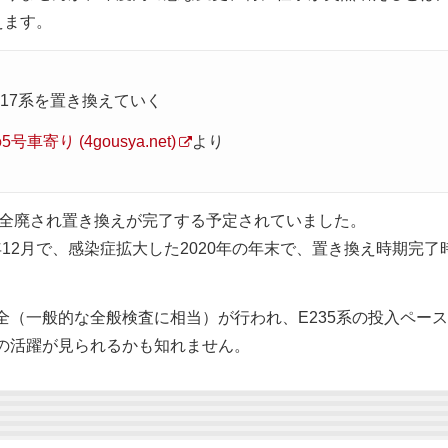
えます。
E217系を置き換えていく
寄り (4gousya.net)
より
系が全廃され置き換えが完了する予定されていました。
20年12月で、感染症拡大した2020年の年末で、置き換え時期完了
全（一般的な全般検査に相当）が行われ、E235系の投入ペー
系の活躍が見られるかも知れません。