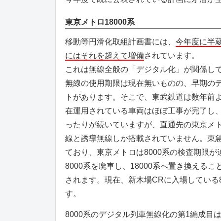
東京メトロ18000系
移動等円滑化取組計画書には、
今年度に半蔵
にはそれを超えて増備
されています。
これは無線全般の「デジタル化」が関係し
無線の使用期限は現在無いものの、早期の
トがあります。そこで、東武鉄道は数年前
在運用されている車両はほぼ工事が完了し
ったりが続いていますが、直通先の東京メトロ
線と誘導無線しか搭載されていません。東急
ており、東京メトロは8000系の検査期限
8000系を廃車し、18000系へ置き換え
されます。現在、新木場CRに入場している8
す。
8000系のデジタル列車無線化の第1編成目は