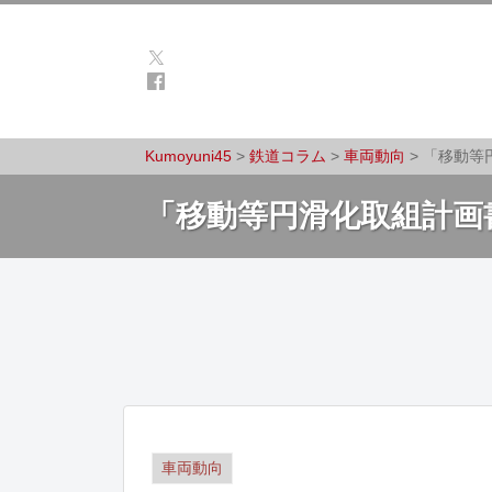
Kumoyuni45
>
鉄道コラム
>
車両動向
>
「移動等
「移動等円滑化取組計画
車両動向