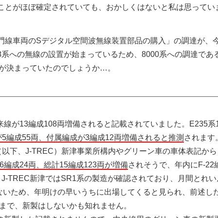
することがほぼ確定されていても、おかしくはないと私は思ってい
蔵門線車両のSデジタル空間波無線装置部品の購入」の調達が、
08系への無線の設置が始まっているため、8000系への調達であ
が決まっていたのでしょうか…。
が13編成108両増備されると記載されていました。E235系1
5編成55両、付属編成が3編成12両増備されると推測
されます
以下、J-TREC）新津事業所構内やグリーン車の車体表記から
編成24両、総計15編成123両が増備
されそうで、年内にF-22
、J-TREC新津ではSR1系の製造が確認されており、月間とれ
きないため、年明けの早いうちに出場してくると見られ、前述し
年度まで、新製はしないかも知れません。