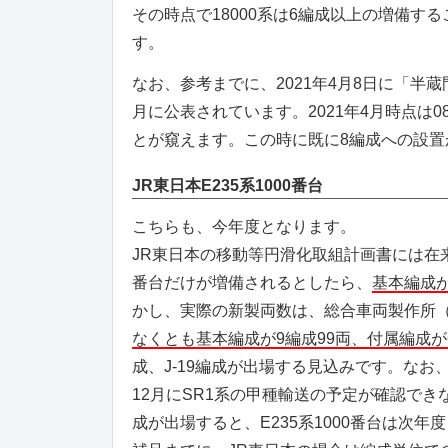
その時点で18000系は6編成以上の増備
す。
なお、参考までに、2021年4月8日に「半
月に公表されています。2021年4月時点は
とが窺えます。この時に既に8編成への設置
JR東日本E235系1000番台
こちらも、今年度となります。
JR東日本の移動等円滑化取組計画書には在来線
番台だけが増備されるとしたら、
基本編成が
かし、実際の新製両数は、総合車両製作所（
なくとも基本編成が9編成99両、付属編成が6
成、J-19編成が出場する見込みです。なお
12月にSR1系の甲種輸送の予定が確認で
成が出場すると、E235系1000番台は次