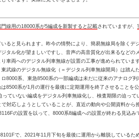
門線用の18000系が5編成を新製すると記載
されていますが、
ていると見られます。昨今の情勢により、簡易無線局を除くデ
デジタル化が望ましいですし、音声の高音質化が出来るなどの
より車両へのデジタル列車無線が設置の工事が進められていま
、東武線のデジタル無線化（＝デジタル列車無線開局）は踏ん
8000系、東急8500系の一部編成は未だに従来のアナログ列
は8500系が1月の運行を最後に定期運用を終了させることを
が迫っていない編成をデジタル列車無線化し、検査期限の迫って
ることで対応しようとしていることが、直近の動向や公開資料から
116Fの設置を以って、8000系8編成への設置が終わる見込み
8101Fで、2021年11月下旬を最後に運用から離脱しているた