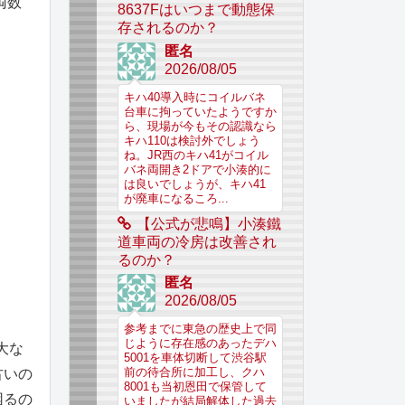
両数
8637Fはいつまで動態保
存されるのか？
匿名
2026/08/05
キハ40導入時にコイルバネ
台車に拘っていたようですか
ら、現場が今もその認識なら
キハ110は検討外でしょう
ね。JR西のキハ41がコイル
バネ両開き2ドアで小湊的に
は良いでしょうが、キハ41
が廃車になるころ...
【公式が悲鳴】小湊鐵
道車両の冷房は改善され
るのか？
匿名
2026/08/05
参考までに東急の歴史上で同
じように存在感のあったデハ
大な
5001を車体切断して渋谷駅
古いの
前の待合所に加工し、クハ
8001も当初恩田で保管して
困るの
いましたが結局解体した過去