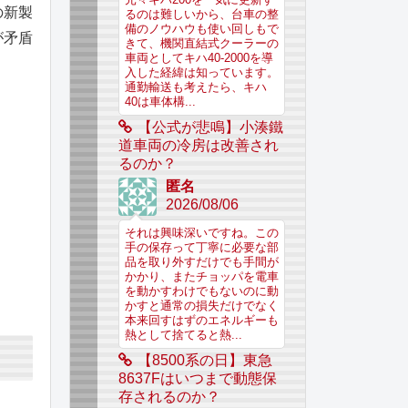
の新製
るのは難しいから、台車の整
備のノウハウも使い回しもで
が矛盾
きて、機関直結式クーラーの
車両としてキハ40-2000を導
入した経緯は知っています。
通勤輸送も考えたら、キハ
40は車体構...
【公式が悲鳴】小湊鐵
道車両の冷房は改善され
るのか？
匿名
2026/08/06
それは興味深いですね。この
手の保存って丁寧に必要な部
品を取り外すだけでも手間が
かかり、またチョッパを電車
を動かすわけでもないのに動
かすと通常の損失だけでなく
本来回すはずのエネルギーも
熱として捨てると熱...
【8500系の日】東急
8637Fはいつまで動態保
存されるのか？