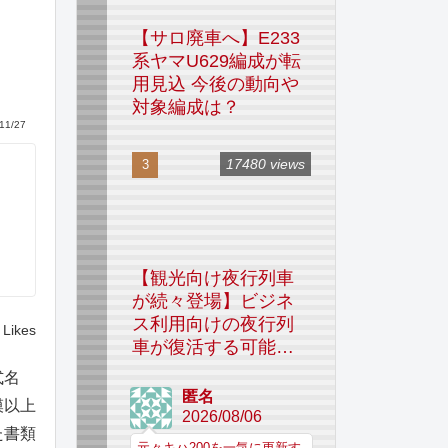
【サロ廃車へ】E233
系ヤマU629編成が転
用見込 今後の動向や
対象編成は？
11/27
17480 views
【観光向け夜行列車
が続々登場】ビジネ
ス利用向けの夜行列
Likes
車が復活する可能性
はあるのか
式名
匿名
模以上
2026/08/06
た書類
元々キハ200を一気に更新す