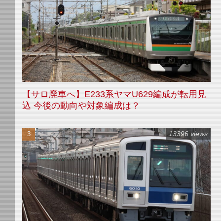
【サロ廃車へ】E233系ヤマU629編成が転用見
込 今後の動向や対象編成は？
13396 views