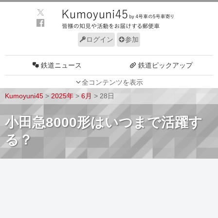
ログイン
参加
鉄道ニュース
鉄道ピックアップ
全コンテンツを表示
車両動向
施設動向
Kumoyuni45
>
2025年
>
6月
>
28日
車両技術
路線探訪
小田急8000形はいつまで活躍す
ルール
サイトについて
る？