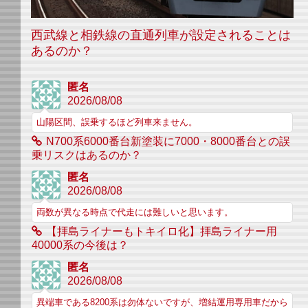
西武線と相鉄線の直通列車が設定されることは
あるのか？
匿名
2026/08/08
山陽区間、誤乗するほど列車来ません。
N700系6000番台新塗装に7000・8000番台との誤
乗リスクはあるのか？
匿名
2026/08/08
両数が異なる時点で代走には難しいと思います。
【拝島ライナーもトキイロ化】拝島ライナー用
40000系の今後は？
匿名
2026/08/08
異端車である8200系は勿体ないですが、増結運用専用車だから