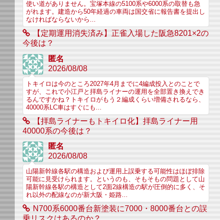
使い道がありません。宝塚本線の5100系や6000系の取替も急
がれます。建造から50年経過の車両は国交省に報告書を提出し
なければならないから...
【定期運用消失済み】正雀入場した阪急8201×2の
今後は？
匿名
2026/08/08
トキイロは今のところ2027年4月までに4編成投入とのことで
すが、これで小江戸と拝島ライナーの運用を全部置き換えでき
るんですかね？トキイロがもう２編成くらい増備されるなら、
40000系LC車はすぐにも...
【拝島ライナーもトキイロ化】拝島ライナー用
40000系の今後は？
匿名
2026/08/08
山陽新幹線各駅の構造および運用上誤乗する可能性はほぼ排除
可能に見受けられます。というのも、そもそもの問題として山
陽新幹線各駅の構造として2面2線構造の駅が圧倒的に多く、そ
れ以外の配線なのが新大阪・姫路...
N700系6000番台新塗装に7000・8000番台との誤
乗リスクはあるのか？