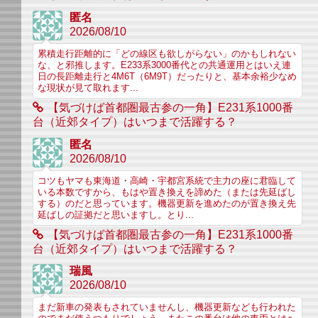
匿名
2026/08/10
累積走行距離的に「どの線区も欲しがらない」のかもしれない
な、と邪推します。E233系3000番代との共通運用とはいえ連
日の長距離走行と4M6T（6M9T）だったりと、基本余裕少なめ
な現状が見て取れます...
【気づけば首都圏最古参の一角】E231系1000番
台（近郊タイプ）はいつまで活躍する？
匿名
2026/08/10
コツもヤマも東海道・高崎・宇都宮系統で主力の座に君臨して
いる本数ですから、もはや置き換えを諦めた（または先延ばし
する）のだと思っています。機器更新を進めたのが置き換え先
延ばしの証拠だと思いますし。とり...
【気づけば首都圏最古参の一角】E231系1000番
台（近郊タイプ）はいつまで活躍する？
瑞風
2026/08/10
まだ新車の発表もされていませんし、機器更新なども行われた