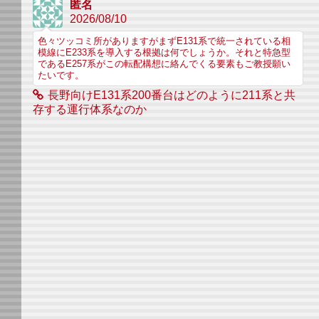
匿名
2026/08/10
色々ツッコミ所がありますがまずE131系で統一されている相
模線にE233系を導入する根拠は何でしょうか。それと特急型
であるE257系がこの転配構想に絡んでくる要素もご教授願い
たいです。
長野向けE131系200番台はどのように211系と共
存する運行体系なのか