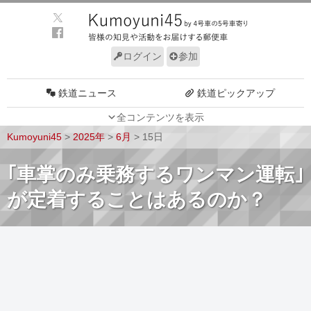
ログイン
参加
鉄道ニュース
鉄道ピックアップ
全コンテンツを表示
車両動向
施設動向
Kumoyuni45
>
2025年
>
6月
>
15日
車両技術
路線探訪
｢車掌のみ乗務するワンマン運転｣
ルール
サイトについて
が定着することはあるのか？