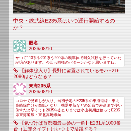
中央・総武線E235系はいつ運行開始するの
か？
匿名
2026/08/10
かつて113系や201系や209系の廃車体で耐久試験を行っていた
記憶があります。今回も同様のパターンかなと思いますね。
【解体線入り】長野に留置されているモハE216-
2080はどうなる？
東海205系
2026/08/10
コロナで見直しが入り、当初予定のE235系の東海道線・東北
高崎線向けが白紙となり、機器更新などの延命で寿命まで使い
倒すだと早くても2035年あたりまでは小山初期は使ってE235
系東海道線・東北高崎線向...
【気づけば首都圏最古参の一角】E231系1000番
台（近郊タイプ）はいつまで活躍する？