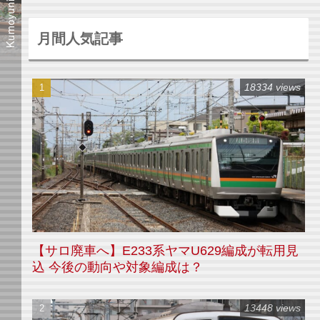
月間人気記事
18334 views
【サロ廃車へ】E233系ヤマU629編成が転用見
込 今後の動向や対象編成は？
13448 views