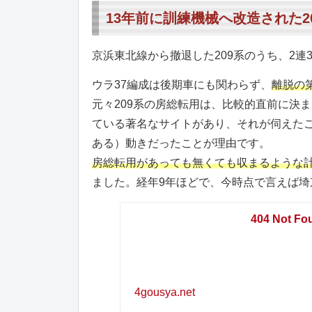
13年前に訓練機械へ改造された2
京浜東北線から撤退した209系のうち、2
ウラ37編成は後期車にも関わらず、
離脱の
元々209系の房総転用は、比較的直前に決
ている著名なサイトがあり、それが伺えたこ
ある）動きだったことが理由です。
房総転用があっても無くても収まるような
ました。経年9年ほどで、今時点で言えば埼
404 Not Fo
4gousya.net