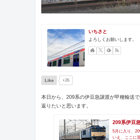
いちさと
よろしくお願いします。
Like
+26
本日から、209系の伊豆急譲渡が甲種輸送
返りたいと思います。
209系伊
5月に入り、2
いえ、ここに