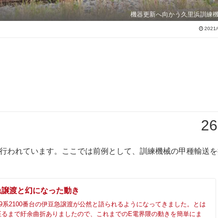
機器更新へ向かう久里浜訓練
2021/
26
で行われています。ここでは前例として、訓練機械の甲種輸送を
豆急譲渡と幻になった動き
09系2100番台の伊豆急譲渡が公然と語られるようになってきました。とは
至るまで紆余曲折ありましたので、これまでのE電界隈の動きを簡単にま