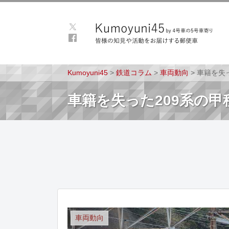
Kumoyuni45
>
鉄道コラム
>
車両動向
>
車籍を失
車籍を失った209系の甲
車両動向