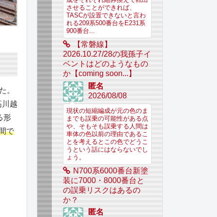
成をそれぞれ組み換えで転出
させることができれば、
TASCが設置できないと言わ
れる209系500番台をE231系
900番台...
【常磐線】
2026.10.27/28の我孫子イ
ベントはどのようなもの
か【coming soon...】
匿名
した。
2026/08/08
高川越
現状の短縮編成が元の色のま
る形
までも誤乗の可能性がある点
や、そもそも誤乗する人間は
間で
車体の色以前の理由であるこ
とを考えるとこの色でどうこ
うという話にはならないでし
ょう。
N700系6000番台新塗
装に7000・8000番台と
の誤乗リスクはあるの
か？
匿名