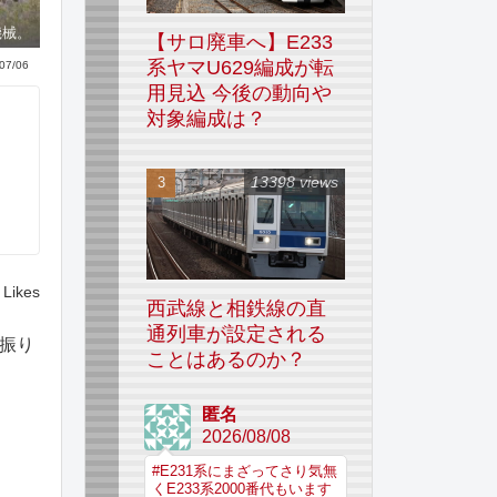
機械。
【サロ廃車へ】E233
系ヤマU629編成が転
07/06
用見込 今後の動向や
対象編成は？
13398 views
Likes
西武線と相鉄線の直
通列車が設定される
振り
ことはあるのか？
匿名
2026/08/08
#E231系にまざってさり気無
くE233系2000番代もいます