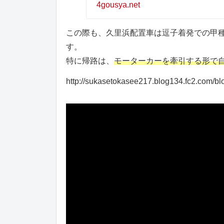
4gousya.net
この際も、久里浜配置車は逗子着発での甲
す。
特に帰路は、
モーターカーを牽引する形で
http://sukasetokasee217.blog134.fc2.com/blo