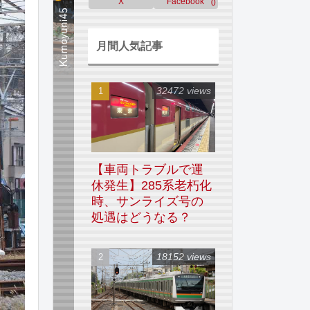
X
Facebook
0
月間人気記事
32472 views
【車両トラブルで運
休発生】285系老朽化
時、サンライズ号の
処遇はどうなる？
18152 views