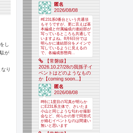
匿名
2026/08/08
#E231系0番台という共通項
もそうですが、更に言えば基
本編成と付属編成の連結部が
写っているところも共通して
いますよね。8月6日分では
明らかに連結部分をメインで
をし
写しているように見えるの
駄が
で、各編成形態両...
【常磐線】
2026.10.27/28の我孫子イ
となり
ベントはどのようなもの
か【coming soon...】
匿名
2026/08/08
#特に1度目の写真が明らか
にE231系主体で、さいたま
小山と同じような匂わせ撮影
会など、何らかの形で同形式
が絡むイベントなのは間違い
無いと思います