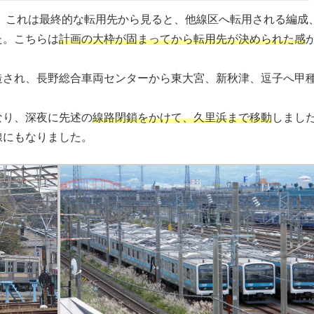
り、これは最終的な転用先から見ると、他線区へ転用される編成
た。こちらは
計画の大枠が固まってから転用先が決められた感
造され、長野総合車両センターから東大宮、新秋津、逗子へ甲
なり、深夜に先述の
線路閉鎖をかけて、久里浜まで移動
しまし
線にもなりました。