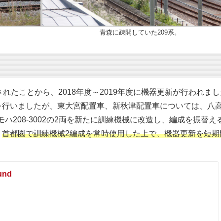
青森に疎開していた209系。
れたことから、2018年度～2019年度に機器更新が行われま
を行いましたが、東大宮配置車、新秋津配置車については、八
・モハ208-3002の2両を新たに訓練機械に改造し、編成を振替え
、
首都圏で訓練機械2編成を常時使用した上で、機器更新を短期
und