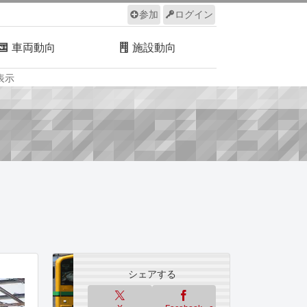
参加
ログイン
車両動向
施設動向
表示
ルール
サイトについて
シェアする