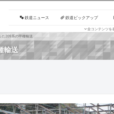
鉄道ニュース
鉄道ピックアップ
全コンテンツを
車両技術
路線探訪
った209系の甲種輸送
種輸送