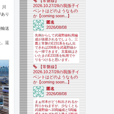
【常磐線】
2026.10.27/28の我孫子イ
、川
ベントはどのようなもの
があり
か【coming soon...】
匿名
2026/08/08
種輸送
先例からして武蔵野線転用編
成が抜擢されるでしょう。三
た。逗
鷹と常磐のE231系をねん出
できれば209系を武蔵野線か
ら一掃できます。京葉線はさ
いたまのE233系を転用でケ
リをつけると思います。
【常磐線】
2026.10.27/28の我孫子イ
ベントはどのようなもの
か【coming soon...】
匿名
2026/08/08
まぁ何本がどう転出されるか
判りかねますが、少なくとも
武蔵野線へ10両編成と5両編