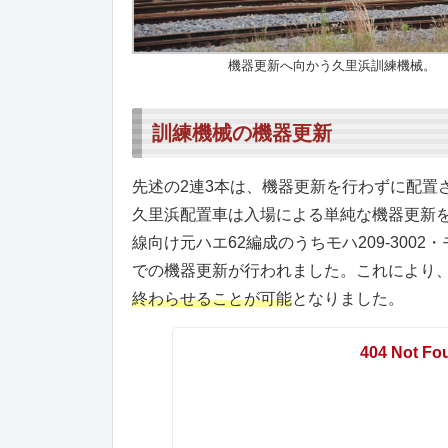
機器更新へ向かう久里浜訓練機械。
訓練機械の機器更新
先述の2連3本は、機器更新を行わずに配置さ
久里浜配置車は入場による単純な機器更新
線向け元ハエ62編成のうちモハ209-3002
での機器更新が行われました。これにより
終わらせることが可能
となりました。
404 Not Fo