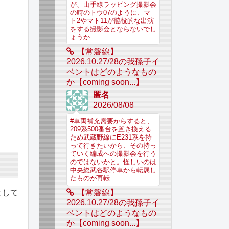
が、山手線ラッピング撮影会
の時のトウ07のように、マ
ト2やマト11が脇役的な出演
をする撮影会とならないでし
ょうか
【常磐線】
2026.10.27/28の我孫子イ
ベントはどのようなもの
か【coming soon...】
匿名
2026/08/08
#車両補充需要からすると、
209系500番台を置き換える
ため武蔵野線にE231系を持
って行きたいから、その持っ
ていく編成への撮影会を行う
のではないかと。怪しいのは
中央総武各駅停車から転属し
たものが再転...
として
【常磐線】
2026.10.27/28の我孫子イ
ベントはどのようなもの
か【coming soon...】