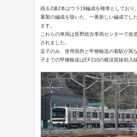
残る2連2本はウラ19編成を種車としてお
重製の編成を除いた、一番新しい編成でし
ます。
これらの車両は長野総合車両センターで改
されました。
逗子のみ、使用箇所と甲種輸送の着駅が異
子までの甲種輸送はEF210の横須賀線初入