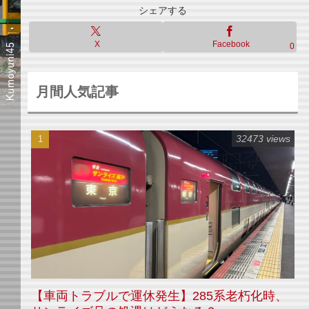
シェアする
X
Facebook
0
月間人気記事
32473 views
【車両トラブルで運休発生】285系老朽化時、