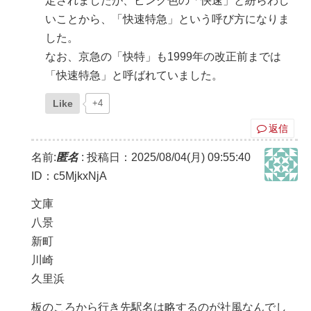
定されましたが、ピンク色の「快速」と紛らわし
いことから、「快速特急」という呼び方になりま
した。
なお、京急の「快特」も1999年の改正前までは
「快速特急」と呼ばれていました。
Like
+4
返信
名前:
匿名
:
投稿日：2025/08/04(月) 09:55:40
ID：c5MjkxNjA
文庫
八景
新町
川崎
久里浜
板のころから行き先駅名は略するのが社風なんでし