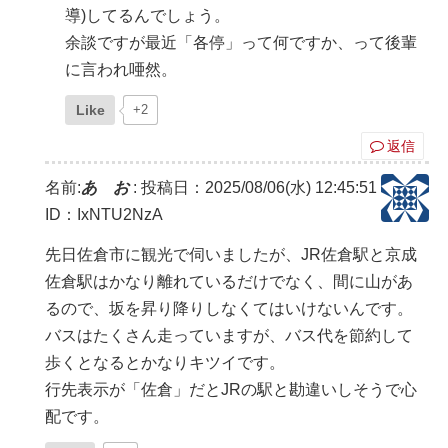
導)してるんでしょう。
余談ですが最近「各停」って何ですか、って後輩
に言われ唖然。
Like
+2
返信
名前:
あ お
:
投稿日：2025/08/06(水) 12:45:51
ID：IxNTU2NzA
先日佐倉市に観光で伺いましたが、JR佐倉駅と京成
佐倉駅はかなり離れているだけでなく、間に山があ
るので、坂を昇り降りしなくてはいけないんです。
バスはたくさん走っていますが、バス代を節約して
歩くとなるとかなりキツイです。
行先表示が「佐倉」だとJRの駅と勘違いしそうで心
配です。