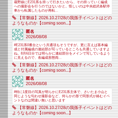
蔵野線にE231系を持って行きたいから、その持っていく編成
への撮影会を行うのではないかと。怪しいのは中央総武各駅停
車から転属したものが再転...
【常磐線】2026.10.27/28の我孫子イベントはどの
ようなものか【coming soon...】
匿名
2026/08/08
#E231系0番台という共通項もそうですが、更に言えば基本編
成と付属編成の連結部が写っているところも共通していますよ
ね。8月6日分では明らかに連結部分をメインで写しているよう
に見えるので、各編成形態両...
【常磐線】2026.10.27/28の我孫子イベントはどの
ようなものか【coming soon...】
匿名
2026/08/08
#特に1度目の写真が明らかにE231系主体で、さいたま小山と
同じような匂わせ撮影会など、何らかの形で同形式が絡むイベ
ントなのは間違い無いと思います
【常磐線】2026.10.27/28の我孫子イベントはどの
ようなものか【coming soon...】