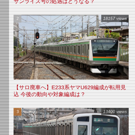
サンライズ号の処遇はどうなる？
18157 views
【サロ廃車へ】E233系ヤマU629編成が転用見
込 今後の動向や対象編成は？
13400 views