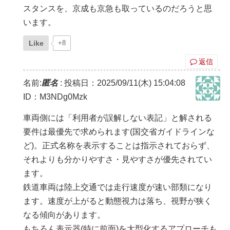
スタンスを、京成も京急も取っているのだろうと思
います。
Like
+8
返信
名前:
匿名
:
投稿日：2025/09/11(木) 15:04:08
ID：M3NDg0Mzk
車両側には「利用者が誤解しない表記」と解される
要件は最優先で求められます(国交省ガイドラインな
ど)。正式名称を表示することは指示されておらず、
それよりも分かりやすさ・見やすさが優先されてい
ます。
鉄道車両は陸上交通では走行速度が速い部類になり
ます。速度が上がると動態視力は落ち、視野が狭く
なる傾向があります。
もちろん表示器(特に前面)を大型化するアプローチも