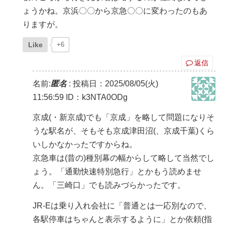
ょうかね。京浜〇〇から京急〇〇に変わったのもあ
りますが。
Like
+6
返信
名前:
匿名
:
投稿日：2025/08/05(火)
11:56:59
ID：k3NTA0ODg
京成(・新京成)でも「京成」を略して問題になりそ
うな駅名が、そもそも京成津田沼(、京成千葉)くら
いしかなかったですからね。
京急車は(昔の)種別幕の幅からして略して当然でし
ょう。「通勤快速特別急行」とかもう読めませ
ん。「三崎口」でも読みづらかったです。
JR-Eは乗り入れ会社に「普通とは一応別なので、
各駅停車はちゃんと表示するように」とか依頼(指