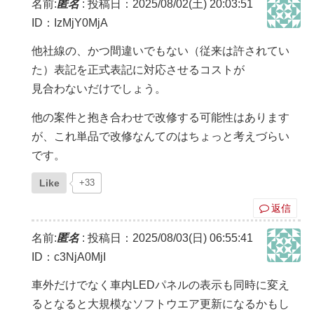
名前:
匿名
:
投稿日：2025/08/02(土) 20:03:51
ID：IzMjY0MjA
他社線の、かつ間違いでもない（従来は許されてい
た）表記を正式表記に対応させるコストが
見合わないだけでしょう。
他の案件と抱き合わせで改修する可能性はあります
が、これ単品で改修なんてのはちょっと考えづらい
です。
Like
+33
返信
名前:
匿名
:
投稿日：2025/08/03(日) 06:55:41
ID：c3NjA0MjI
車外だけでなく車内LEDパネルの表示も同時に変え
るとなると大規模なソフトウエア更新になるかもし