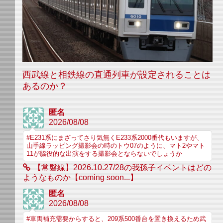
西武線と相鉄線の直通列車が設定されることは
あるのか？
匿名
2026/08/08
#E231系にまざってさり気無くE233系2000番代もいますが、
山手線ラッピング撮影会の時のトウ07のように、マト2やマト
11が脇役的な出演をする撮影会とならないでしょうか
【常磐線】2026.10.27/28の我孫子イベントはどの
ようなものか【coming soon...】
匿名
2026/08/08
#車両補充需要からすると、209系500番台を置き換えるため武