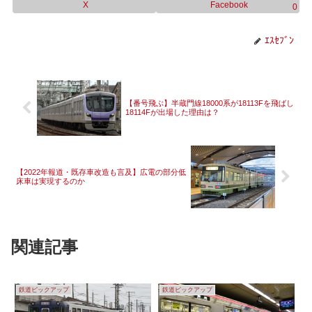
X
Facebook
0
ｴｽｾﾌﾞﾝ
【番号飛ぶ】半蔵門線18000系が18113Fを飛ばし
18114Fが出場した理由は？
【2022年報道・既存車改造も言及】広電の部分低
床車は実現するのか
関連記事
鉄道ピックアップ
鉄道ピックアップ