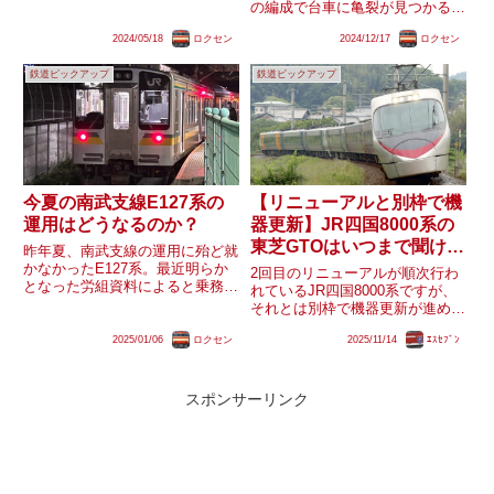
紀行｣、｢四季島｣運行開始以降は
の編成で台車に亀裂が見つかると
｢カシオペア紀行｣のみとして運
いうトラブルが発生しています。
行されているE26系客車。客車で
2024/05/18
ロクセン
2024/12/17
ロクセン
仙台空港鉄道SAT721系を含んだ
あるため機関車による牽引が必要
と見られる2連49編成中47編成で
ですが、その機関車は計...
鉄道ピックアップ
鉄道ピックアップ
亀裂が見つかったという報道もあ
り、これは大事だと...
今夏の南武支線E127系の
【リニューアルと別枠で機
運用はどうなるのか？
器更新】JR四国8000系の
東芝GTOはいつまで聞ける
昨年夏、南武支線の運用に殆ど就
のか？
かなかったE127系。最近明らか
2回目のリニューアルが順次行わ
となった労組資料によると乗務員
れているJR四国8000系ですが、
室の酷暑対策が不十分であったこ
それとは別枠で機器更新が進めら
とが理由だと伺えます。昨年ピン
れています。現時点で少なくとも
チヒッターとして運用された205
2025/01/06
ロクセン
2025/11/14
ｴｽｾﾌﾞﾝ
L1編成・L4編成・S3編成が2次リ
系も郡山へ向かったため、今年は
ニューアル未施工の機器更新車と
E127系2編成と残留した...
なっている模様で、加えてL2編
成・S4編成・S5編...
スポンサーリンク