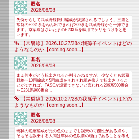
匿名
2026/08/08
先例からして武蔵野線転用編成が抜擢されるでしょう。三鷹と
常磐のE231系をねん出できれば209系を武蔵野線から一掃でき
ます。京葉線はさいたまのE233系を転用でケリをつけると思
います。
【常磐線】2026.10.27/28の我孫子イベントはどの
ようなものか【coming soon...】
匿名
2026/08/08
まぁ何本がどう転出されるか判りかねますが、少なくとも武蔵
野線へ10両編成と5両編成をそれぞれ組み換えで転出させるこ
とができれば、TASCが設置できないと言われる209系500番台
をE231系900番台...
【常磐線】2026.10.27/28の我孫子イベントはどの
ようなものか【coming soon...】
匿名
2026/08/08
現状の短縮編成が元の色のままでも誤乗の可能性がある点や、
そもそも誤乗する人間は車体の色以前の理由であることを考え