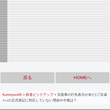
戻る
HOMEへ
Kumoyuni45
>
鉄道ピックアップ
>
京急車の行先表示が未だに｢京成
○○｣の正式表記に対応していない理由や今後は？