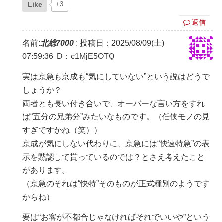
Like
+3
返信
名前:
北総7000
:
投稿日：2025/08/09(土)
07:59:36
ID：c1MjE5OTQ
実は京急も京成も“気にしていない”という説はどうで
しょうか？
両者とも長い付き合いで、オーバーな言い方をすれ
ば“五分の兄弟分”みたいなものです。（任侠モノの見
すぎですかね（笑））
京成が気にしない代わりに、京急には“快速特急”の表
示を黙認して貰っているのでは？とさえ考えたこと
があります。
（京急のそれは“快特”そのものが正式種別のようです
からね）
要は“お客が不都合じゃなければそれでいいや”という