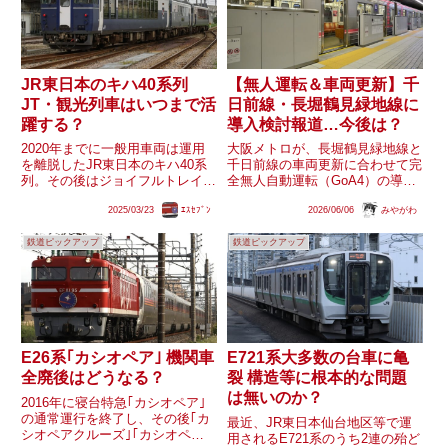
JR東日本のキハ40系列
【無人運転＆車両更新】千
JT・観光列車はいつまで活
日前線・長堀鶴見緑地線に
躍する？
導入検討報道…今後は？
2020年までに一般用車両は運用
大阪メトロが、長堀鶴見緑地線と
を離脱したJR東日本のキハ40系
千日前線の車両更新に合わせて完
列。その後はジョイフルトレイ
全無人自動運転（GoA4）の導入
ン・観光列車(のってたのしい列
を検討していると報じられまし
2025/03/23
ｴｽｾﾌﾞﾝ
2026/06/06
みやがわ
車)が残り、現在でもキハ48形｢び
た。車両更新や、自動運転に向け
ゅうコースター風っこ｣、同｢リ
たスケジュールは、どうなるので
鉄道ピックアップ
鉄道ピックアップ
ゾートしらかみ(くまげら)｣、キ
しょうか。また、長堀鶴見緑地線
ハ40・48形｢越乃S...
70系には近年機器更新を受けた...
E26系｢カシオペア｣ 機関車
E721系大多数の台車に亀
全廃後はどうなる？
裂 構造等に根本的な問題
は無いのか？
2016年に寝台特急｢カシオペア｣
の通常運行を終了し、その後｢カ
最近、JR東日本仙台地区等で運
シオペアクルーズ｣｢カシオペア
用されるE721系のうち2連の殆ど