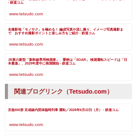
- 鉄道コム
www.tetsudo.com
名撮影地「モノサク」を極める！ 編成写真や流し撮り、イメージ写真撮影ま
で おすすめ撮影ポイントと楽しみ方をご紹介 - 鉄道コム
www.tetsudo.com
JR東の新型「新幹線専用検測車」、愛称は「SOAR」 検測運転スピードは「日
本最速」、2029年度中に検測開始 - 鉄道コム
www.tetsudo.com
関連ブログリンク（
Tetsudo.com
）
京急600形 京成線内団体臨時列車 運転／2026年6月22日（月） - 鉄道コム
www.tetsudo.com