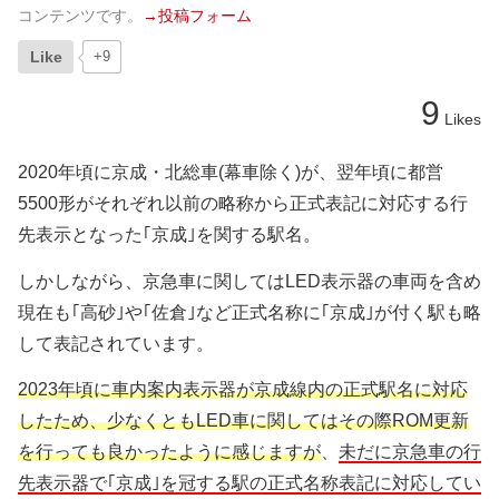
コンテンツです。
→投稿フォーム
Like
+9
9
Likes
2020年頃に京成・北総車(幕車除く)が、翌年頃に都営
5500形がそれぞれ以前の略称から正式表記に対応する行
先表示となった｢京成｣を関する駅名。
しかしながら、京急車に関してはLED表示器の車両を含め
現在も｢高砂｣や｢佐倉｣など正式名称に｢京成｣が付く駅も略
して表記されています。
2023年頃に車内案内表示器が京成線内の正式駅名に対応
したため、少なくともLED車に関してはその際ROM更新
を行っても良かったように感じますが
、
未だに京急車の行
先表示器で｢京成｣を冠する駅の正式名称表記に対応してい