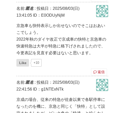
名前:
匿名
:
投稿日：2025/08/03(日)
13:41:05
ID：E0ODUyNjM
京急車も快特表示しか出せないのでそこはおあい
こでしょう。
2022年秋のダイヤ改正で京成車の快特と京急車の
快速特急は大半が特急に格下げされましたので、
今更表記を見直す必要はないと思います。
Like
+10
返信
名前:
匿名
:
投稿日：2025/08/03(日)
22:41:56
ID：g1NTExNTk
京成の場合、従来の特急が佐倉以東で各駅停車に
なったのを機に、京急と同じく「快特」として設