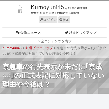
ログイン
参加
鉄道ニュース
鉄道ピックアップ
全コンテンツを表示
車両動向
施設動向
Kumoyuni45
>
鉄道ピックアップ
>
京急車の行先表示が未だに｢京成
車両技術
路線探訪
○○｣の正式表記に対応していない理由や今後は？
ルール
サイトについて
京急車の行先表示が未だに｢京成
○○｣の正式表記に対応していない
理由や今後は？