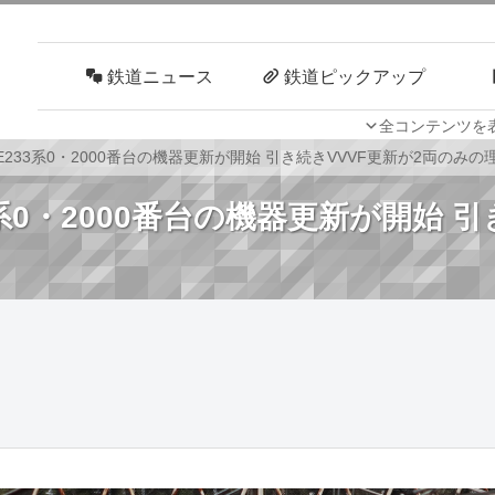
鉄道ニュース
鉄道ピックアップ
全コンテンツを
車両技術
路線探訪
E233系0・2000番台の機器更新が開始 引き続きVVVF更新が2両のみの
3系0・2000番台の機器更新が開始 