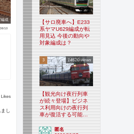
7編成
【サロ廃車へ】E233
系ヤマU629編成が転
08/10
用見込 今後の動向や
対象編成は？
14620 views
【観光向け夜行列車
Likes
が続々登場】ビジネ
ス利用向けの夜行列
れまし
車が復活する可能性
はあるのか
匿名