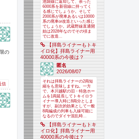
池袋線に返却して、余った
6000系を新宿線に持ってく
る感じでしょうか。そして
2000系が廃車あるいは10000
系の廃車or改造といった感じ
でしょうか。武蔵野線直通開
始は2028年なのでその頃ま
でに改造...
【拝島ライナーもトキ
イロ化】拝島ライナー用
限の
40000系の今後は？
匿名
2026/08/07
それは拝島ライナーの2両短
返信
縮をも意味しますね。一方
で、本川越駅の旧・特急ホー
ムを1両延長してトキイロラ
イナー導入時に8両分としま
すが、副次的効果として一般
8両編成の列車も入線可能に
なるのでダイヤ混乱時...
【拝島ライナーもトキ
イロ化】拝島ライナー用
40000系の今後は？