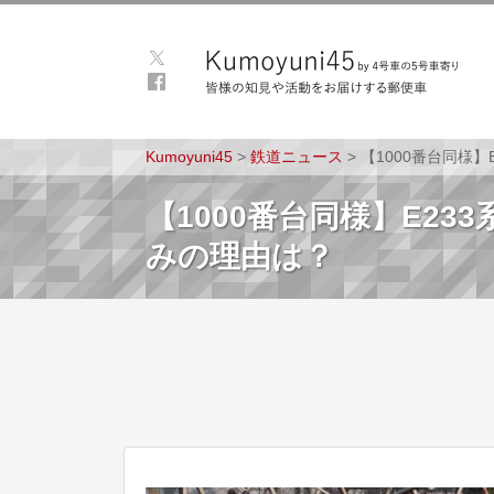
Kumoyuni45
>
鉄道ニュース
>
【1000番台同様】
【1000番台同様】E23
みの理由は？