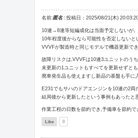
名前:
匿名
:
投稿日：2025/08/21(木) 20:03:2
10連→8連等短編成化は当面予定しないが,
10年程度後からなら可能性を否定しないと
VVVFが製造時と同じモデルで機器更新で
故障リスクは,VVVFは10連3ユニットの
未更新の1ユニットもすべてを更新せずとも
廃車発生品も使えますし新品の基盤も手に入
E231でもサハのドアエンジンを10連の2両
結局後から更新したという事例もあったと思
作業工程の日数を節約でき,予備車を節約で
Like
0