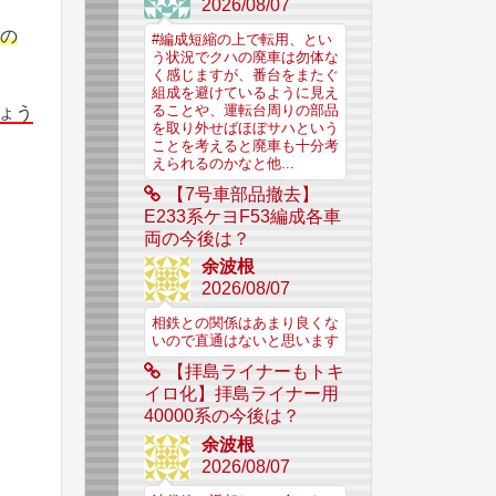
2026/08/07
形の
#編成短縮の上で転用、とい
う状況でクハの廃車は勿体な
く感じますが、番台をまたぐ
組成を避けているように見え
ることや、運転台周りの部品
ょう
を取り外せばほぼサハという
ことを考えると廃車も十分考
えられるのかなと他...
【7号車部品撤去】
E233系ケヨF53編成各車
両の今後は？
余波根
2026/08/07
相鉄との関係はあまり良くな
いので直通はないと思います
【拝島ライナーもトキ
イロ化】拝島ライナー用
40000系の今後は？
余波根
2026/08/07