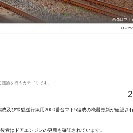
画像はマト
2025/
て議論を行うカテゴリです。
2
8編成及び常磐緩行線用2000番台マト5編成の機器更新が確認さ
で、後者はドアエンジンの更新も確認されています。