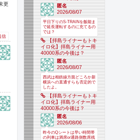
未更
匿名
2026/08/07
平日下りのS-TRAINを飯能ま
で延長運転するのに充てるの
では？
返信
【拝島ライナーもトキ
イロ化】拝島ライナー用
40000系の今後は？
匿名
2026/08/07
西武は相鉄線方面どころか新
横浜への直通すらも否定的で
したよ。
【拝島ライナーもトキ
イロ化】拝島ライナー用
40000系の今後は？
匿名
。
2026/08/06
昨今のQシートは早い時間帯
の列車は満席or通路側数席残