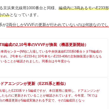
る京浜東北線用1000番台と同様、
編成内に3両あるモハE233
分のみ
となっています。
系が
2両分しかVVVFの更新が行われていないのは何故なのでし
タT8編成の2,10号車のVVVFが換装（機器更新開始）
車両センター(NN)に入場している中央快速線E233系0番台トタT8編成の
れ、2号車モハE233-8と10号車モハE233-408の主制御装置が新たなも
ていることが確認されました。同番台は今年度から
ドアエンジンが更新（E235系と酷似）
を出場したE233系マト5編成ですが、本日運用に復帰し、ドアエンジンが
似したものに更新されていることが確認されています。今年度、TKでは
00番台の機器更新が5編成実施される予定で、その1編成目となっ