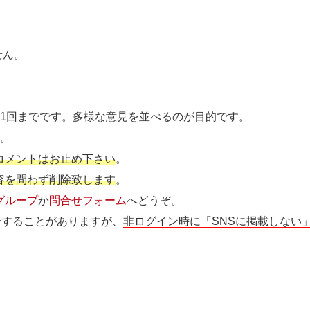
せん。
ト1回までです。多様な意見を並べるのが目的です。
す
。
コメントはお止め下さい
。
容を問わず削除致します
。
グループ
か
問合せフォーム
へどうぞ。
介することがありますが、
非ログイン時に「SNSに掲載しない