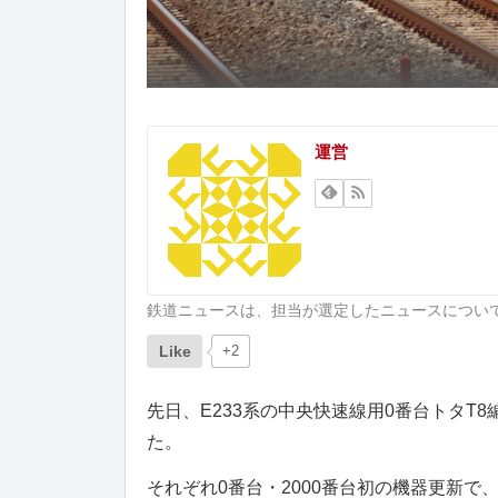
運営
鉄道ニュースは、担当が選定したニュースについ
Like
+2
先日、E233系の中央快速線用0番台トタT
た。
それぞれ0番台・2000番台初の機器更新