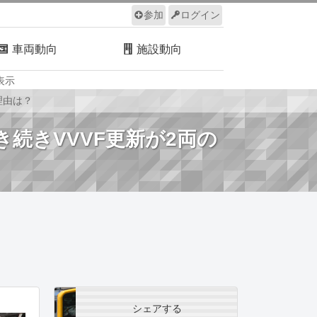
参加
ログイン
車両動向
施設動向
表示
ルール
サイトについて
理由は？
引き続きVVVF更新が2両の
シェアする