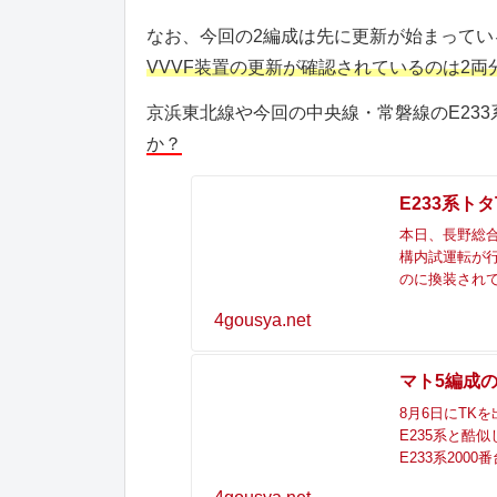
なお、今回の2編成は先に更新が始まってい
VVVF装置の更新が確認されているのは2両
京浜東北線や今回の中央線・常磐線のE233
か？
E233系ト
本日、長野総合
構内試運転が行わ
のに換装され
4gousya.net
マト5編成の
8月6日にTK
E235系と酷
E233系20