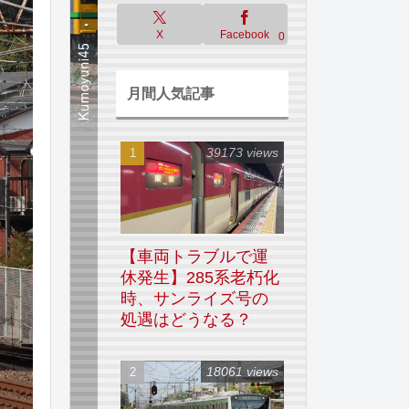
X
Facebook
0
月間人気記事
39173 views
【車両トラブルで運
休発生】285系老朽化
時、サンライズ号の
処遇はどうなる？
18061 views