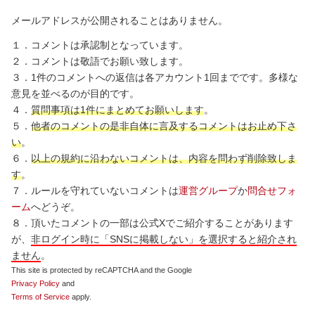
メールアドレスが公開されることはありません。
１．コメントは承認制となっています。
２．コメントは敬語でお願い致します。
３．1件のコメントへの返信は各アカウント1回までです。多様な
意見を並べるのが目的です。
４．
質問事項は1件にまとめてお願いします
。
５．
他者のコメントの是非自体に言及するコメントはお止め下さ
い
。
６．
以上の規約に沿わないコメントは、内容を問わず削除致しま
す
。
７．ルールを守れていないコメントは
運営グループ
か
問合せフォ
ーム
へどうぞ。
８．頂いたコメントの一部は公式Xでご紹介することがあります
が、
非ログイン時に「SNSに掲載しない」を選択すると紹介され
ません
。
This site is protected by reCAPTCHA and the Google
Privacy Policy
and
Terms of Service
apply.