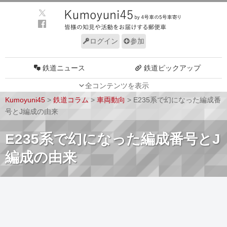
ログイン
参加
鉄道ニュース
鉄道ピックアップ
全コンテンツを表示
車両動向
施設動向
Kumoyuni45
>
鉄道コラム
>
車両動向
>
E235系で幻になった編成番
車両技術
路線探訪
号とJ編成の由来
ルール
サイトについて
E235系で幻になった編成番号とJ
編成の由来