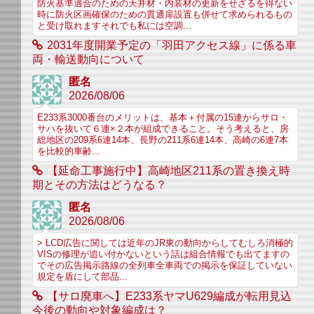
防火基準適合のための天井材・内装材の更新をせざるを得ない
時に防火区画確保のための貫通扉設置も併せて求められるもの
と受け取れますそれでも私には空調...
2031年度開業予定の「羽田アクセス線」に係る車
両・輸送動向について
匿名
2026/08/06
E233系3000番台のメリットは、基本＋付属の15連からサロ・
サハを抜いて６連×２本が組成できること。そう考えると、房
総地区の209系6連14本、長野の211系6連14本、高崎の6連7本
を比較的車齢...
【延命工事施行中】高崎地区211系の置き換え時
期とその方法はどうなる？
匿名
2026/08/06
> LCD広告に関しては近年のJR東の動向からしてむしろ消極的
VISの修理が追い付かないという話は組合情報でも出てますの
でその広告掲示路線の全列車全車両での掲示を保証していない
規定を盾にして部品...
【サロ廃車へ】E233系ヤマU629編成が転用見込
今後の動向や対象編成は？