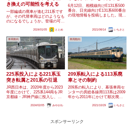
き換えの可能性を考える
6月12日、相模線向けE131系500
番台、日光線向けE131系600番台
一部編成の廃車が進む211系です
の現地情報を投稿しました。現車
が、その代替車両はどのようなも
を見た感想についてこちらにまと
のになるでしょうか。登場の可能
めておきたいです。なお、投稿し
性が想定される新造車の形態を考
た現地情報はこちらです。日光線
2024/01/05
ととめ
2021/06/14
いちさと
えます。新車の可能性代替形式を
向けと相模線向けの編成向き車両
新造する場合、もっとも近い仕様
メーカーであれば...
車両動向
車両動向
となるのはE129系列(SR1系を含
む)と、E131系です...
225系投入による221系玉
209系転入による113系廃
突き転属と201系の引退
車とその制約
JR西日本は、2020年度から2023
209系の転入により、幕張車両セ
年度にかけて、225系144両をJR
ンターの房総各線用113系は2009
京都線・JR神戸線に投入し、主
年から2011年にかけて順次廃車
に同路線の快速で使用されていた
となりました。209系により置き
2024/02/05
みやがわ
2021/10/29
いちさと
221系を大和路線・おおさか東線
換えられた編成に限ると、全車両
に転属させ、201系の全ての車両
が長野へ輸送（一部は長野到着後
の運行を終える予定だと発表しま
保存）されましたが、輸送方法だ
した。期間中...
けで3通りあり、一...
スポンサーリンク