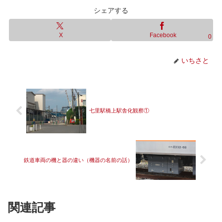
シェアする
X
Facebook
0
いちさと
七里駅橋上駅舎化観察①
鉄道車両の機と器の違い（機器の名前の話）
関連記事