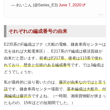
— れいこん (@Series_E3)
June 7, 2020
それぞれの編成番号の由来
E235系のF編成はフナ（大船の電略、鎌倉車両センターは
元を辿れば大船電車区）、E217系のY編成は横須賀線が
由来だと思います。
前者はE217系、後者は113系で使わ
れており、歴史と伝統のある編成番号
です。ではJ編成は
どうでしょうか。
私が最終的に辿り着いたのは、
藤沢が由来なのではと言う
説
です。鎌倉車両センター場面で、
基本編成は大船方、付
属編成は藤沢方
ですよね。（一時期、湘南貨物駅が挟まっ
たものの、15年ほどの短期間でした。）