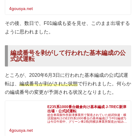
両、車番標記未了が1
4gousya.net
その後、数日で、F01編成も姿を見せ、このまま出場する
ように思われました。
編成番号を剥がして行われた基本編成の公
式試運転
ところが、2020年6月3日に行われた基本編成の公式試運
転は、
編成番号が剥がされた状態
で行われました。何らか
の編成番号の変更が予測される状況となりました。
E235系1000番台鎌倉向け基本編成 J-TREC新津
出場・公式試運転
総合車両製作所新津事業所で製造されていた総武快速・横
須賀線向けのE235系1000番台の基本編成(クラF01編成?)
は今日午前中、グリーン車2両(同横浜事業所製造)が組み込
まれた状態で新津事業所から出場しました。現在出場に引
き続き公式試運転
4gousya.net