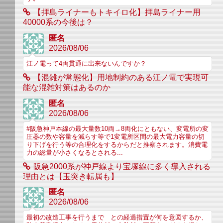
【拝島ライナーもトキイロ化】拝島ライナー用
40000系の今後は？
匿名
2026/08/06
江ノ電って4両貫通に出来ないんですか？
【混雑が常態化】用地制約のある江ノ電で実現可
能な混雑対策はあるのか
匿名
2026/08/06
#阪急神戸本線の最大量数10両→8両化にともない、変電所の変
圧器の数や容量を減らす等で1変電所区間の最大電力容量の切
り下げを行う等の合理化をするからだと推察されます。消費電
力の総量が小さくなるとされる...
阪急2000系が神戸線より宝塚線に多く導入される
理由とは【玉突き転属も】
匿名
2026/08/06
最初の改造工事を行うまで との経過措置が何を意図するか、