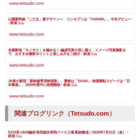
www.tetsudo.com
山陽新幹線「こだま」新デザインへ コンセプトは「YURARI」、今冬デビュー
- 鉄道コム
www.tetsudo.com
名撮影地「モノサク」を極める！ 編成写真や流し撮り、イメージ写真撮影ま
で おすすめ撮影ポイントと楽しみ方をご紹介 - 鉄道コム
www.tetsudo.com
JR東の新型「新幹線専用検測車」、愛称は「SOAR」 検測運転スピードは「日
本最速」、2029年度中に検測開始 - 鉄道コム
www.tetsudo.com
関連ブログリンク（
Tetsudo.com
）
E233系 U629編成 秋田総合車両ベース入場 配給輸送／2026年7月31日（金） -
鉄道コム