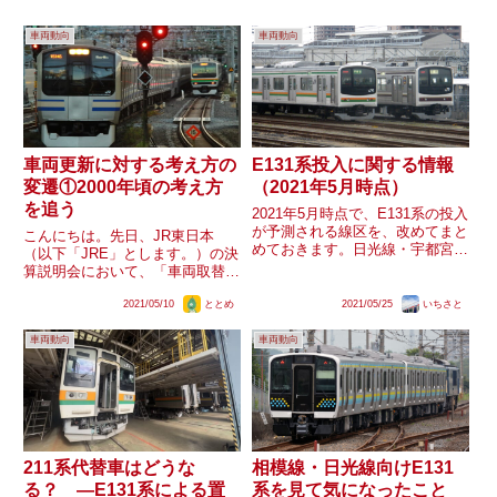
車両動向
車両動向
車両更新に対する考え方の
E131系投入に関する情報
変遷①2000年頃の考え方
（2021年5月時点）
を追う
2021年5月時点で、E131系の投入
が予測される線区を、改めてまと
こんにちは。先日、JR東日本
めておきます。日光線・宇都宮
（以下「JRE」とします。）の決
線、相模線を筆頭に、鶴見線、南
算説明会において、「車両取替周
武支線が有力な状況です。日光
期の精査」と銘打たれた、車両の
線・宇都宮線、鶴見線では3連も
2021/05/10
ととめ
2021/05/25
いちさと
運用や機器更新時の改造内容、保
登場するのではと思います。相模
有車両数の見直しや新規技術の導
線2018年の東京総合車両...
車両動向
車両動向
入などによる、「転用改造コスト
の抑制」に主軸が置かれた方針
が...
211系代替車はどうな
相模線・日光線向けE131
る？ —E131系による置
系を見て気になったこと