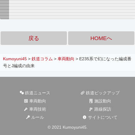
戻る
HOMEへ
Kumoyuni45
>
鉄道コラム
>
車両動向
>
E235系で幻になった編成番
号とJ編成の由来
鉄道ニュース
鉄道ピックアップ
車両動向
施設動向
車両技術
路線探訪
ルール
サイトについて
© 2021 Kumoyuni45.