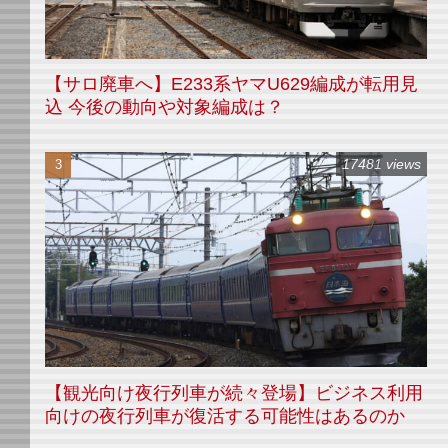
【サロ廃車へ】E233系ヤマU629編成が転用見
込 今後の動向や対象編成は？
17481 views
【観光向け夜行列車が続々登場】ビジネス利用
向けの夜行列車が復活する可能性はあるのか