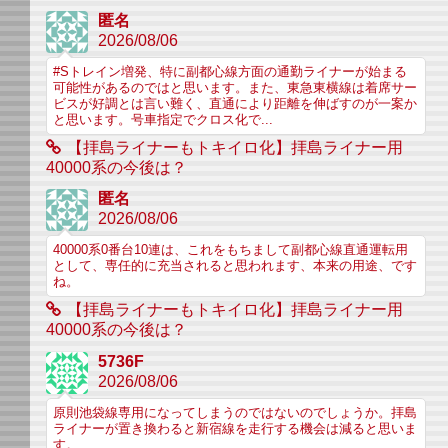
匿名
2026/08/06
#Sトレイン増発、特に副都心線方面の通勤ライナーが始まる
可能性があるのではと思います。また、東急東横線は着席サー
ビスが好調とは言い難く、直通により距離を伸ばすのが一案か
と思います。号車指定でクロス化で...
【拝島ライナーもトキイロ化】拝島ライナー用
40000系の今後は？
匿名
2026/08/06
40000系0番台10連は、これをもちまして副都心線直通運転用
として、専任的に充当されると思われます、本来の用途、です
ね。
【拝島ライナーもトキイロ化】拝島ライナー用
40000系の今後は？
5736F
2026/08/06
原則池袋線専用になってしまうのではないのでしょうか。拝島
ライナーが置き換わると新宿線を走行する機会は減ると思いま
す。