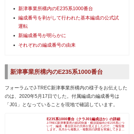
新津事業所構内のE235系1000番台
編成番号を剥がして行われた基本編成の公式試
運転
新編成番号が明らかに
それぞれの編成番号の由来
新津事業所構内のE235系1000番台
フォーラムでJ-TREC新津事業所構内の様子をお伝えした
のは、2020年5月17日でした。付属編成の編成番号は
「J01」となっていることを現地で確認しています。
E235系1000番台（クラJ01編成ほか）の詳細
J-TREC新津事業所の総武快速・横須賀線向けE235系につ
いて、編成・番台区分の大枠が見えましたので、ご報告致
します。先月から複数人・複数回の調査を実施してきまし
た。 ◇編成5月上旬までに15両編成中、車番確認が10