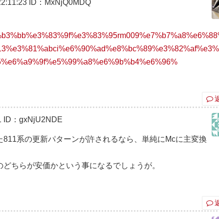
2:11:23
ID：MxNjQ0MDQ
813%e7%b3%bb%e3%83%9f%e3%83%95rm009%e7%b7%a8%e6%8
13%e3%81%abci%e6%90%ad%e8%bc%89%e3%82%af%e3
5%e6%a9%9f%e5%99%a8%e6%9b%b4%e6%96%
1
ID：gxNjU2NDE
811系の更新パターンが許されるなら、単純にMcに主変換
のどちらが安価かという事になるでしょうが。