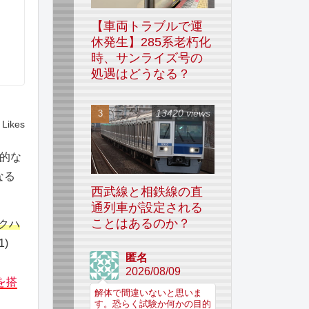
【車両トラブルで運
休発生】285系老朽化
時、サンライズ号の
処遇はどうなる？
13420 views
Likes
的な
なる
西武線と相鉄線の直
通列車が設定される
ことはあるのか？
車クハ
1)
匿名
2026/08/09
を搭
解体で間違いないと思いま
す。恐らく試験か何かの目的