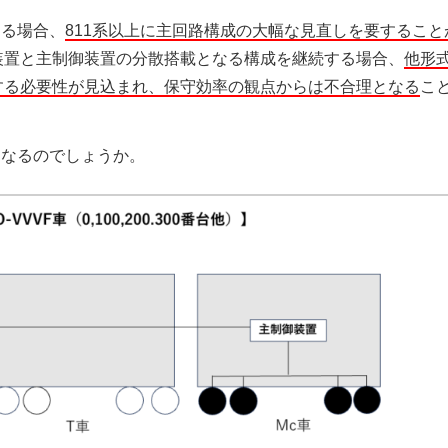
める場合、
811系以上に主回路構成の大幅な見直しを要すること
装置と主制御装置の分散搭載となる構成を継続する場合、
他形
する必要性が見込まれ、保守効率の観点からは不合理となる
こ
となるのでしょうか。