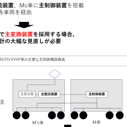
3系GTO-VVVF車の主要な主回路機器構成