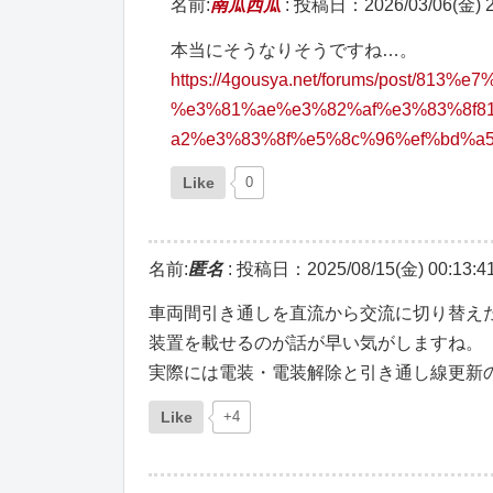
名前:
南瓜西瓜
:
投稿日：2026/03/06(金) 2
本当にそうなりそうですね…。
https://4gousya.net/forums/post/
%e3%81%ae%e3%82%af%e3%83%8f8
a2%e3%83%8f%e5%8c%96%ef%bd%a
Like
0
名前:
匿名
:
投稿日：2025/08/15(金) 00:13:4
車両間引き通しを直流から交流に切り替えた
装置を載せるのが話が早い気がしますね。
実際には電装・電装解除と引き通し線更新
Like
+4