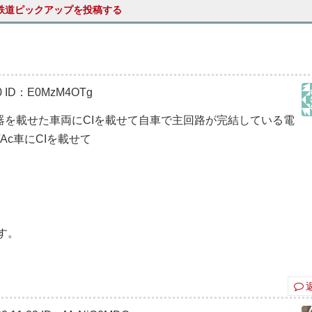
鉄道ピックアップを投稿する
0
ID：E0MzM4OTg
器を載せた車両にCIを載せて自車で主回路が完結している電
c車にCIを載せて
。
す。