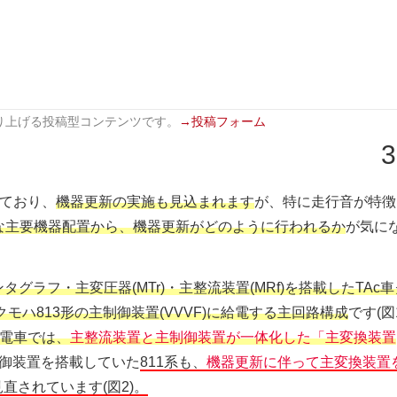
り上げる投稿型コンテンツです。
→投稿フォーム
3
れており、
機器更新の実施も見込まれます
が、特に走行音が特徴
な主要機器配置から、機器更新がどのように行われるか
が気に
タグラフ・主変圧器(MTr)・主整流装置(MRf)を搭載したTAc
クモハ813形の主制御装置(VVVF)に給電する主回路構成
です(図
流電車では、
主整流装置と主制御装置が一体化した「主変換装置
御装置を搭載していた
811系も、
機器更新に伴って主変換装置
直されています(図2)。