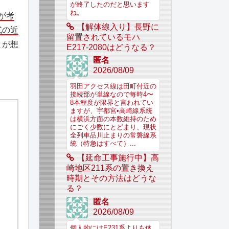
が終了したのだと思います
ね。
が考
【解体線入り】長野に
式の近
留置されているモハ
とが想
E217-2080はどうなる？
匿名
2026/08/09
羽田アクセス線は田町付近の
接続部が単線なので毎時4〜
8本程度が限界と言われてい
ますが、宇都宮•高崎線系統
は横浜方面の本数維持のため
にごく少数にとどまり、現状
全列車品川止まりの常磐線系
統（特急はすべて）...
【延命工事施行中】高
崎地区211系の置き換え
時期とその方法はどうな
る？
匿名
2026/08/09
個人的にはE231系よりも休