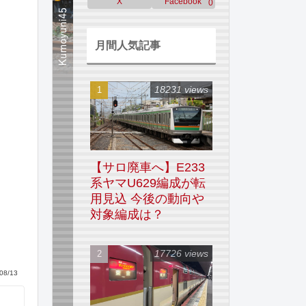
X
Facebook
0
月間人気記事
18231 views
【サロ廃車へ】E233
系ヤマU629編成が転
用見込 今後の動向や
対象編成は？
17726 views
08/13