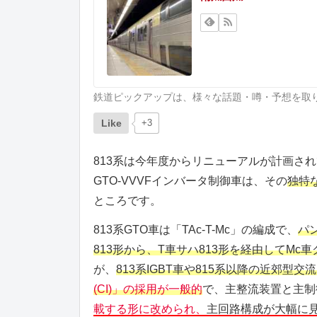
鉄道ピックアップは、様々な話題・噂・予想を取
Like
+3
813系は今年度からリニューアルが計画さ
GTO-VVVFインバータ制御車は、その
独特
ところです。
813系GTO車は「TAc-T-Mc」の編成で、
パン
813形から、T車サハ813形を経由してMc車
が、
813系IGBT車や815系以降の近郊型交
(CI)」の採用が一般的
で、主整流装置と主制
載する形に改められ、
主回路構成が大幅に見