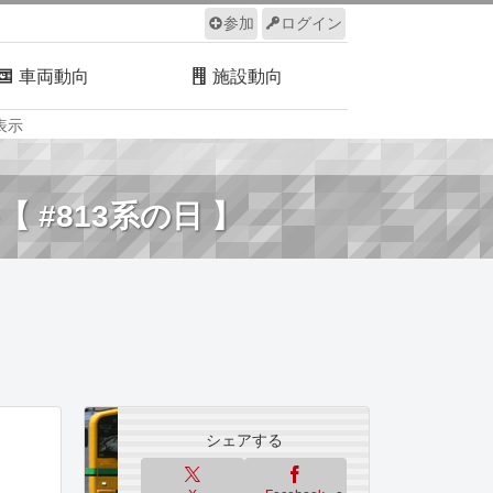
参加
ログイン
車両動向
施設動向
表示
ルール
サイトについて
 #813系の日 】
シェアする