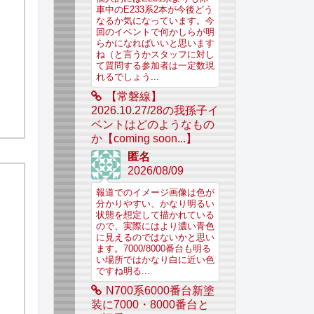
車中のE233系2本が今後どう
なるか気になっています。今
回のイベントで何かしらが明
らかになればいいと思います
ね（と言うかスタッフに対し
て質問する参加者は一定数現
れるでしょう...
【常磐線】
2026.10.27/28の我孫子イ
ベントはどのようなもの
か【coming soon...】
匿名
2026/08/09
報道でのイメージ画像は色が
分かりやすい、かなり明るい
状態を想定して描かれている
ので、実際にはより濃い青色
に見えるのではないかと思い
ます。7000/8000番台も明る
い場所ではかなり白に近い色
ですね明る...
N700系6000番台新塗
装に7000・8000番台と