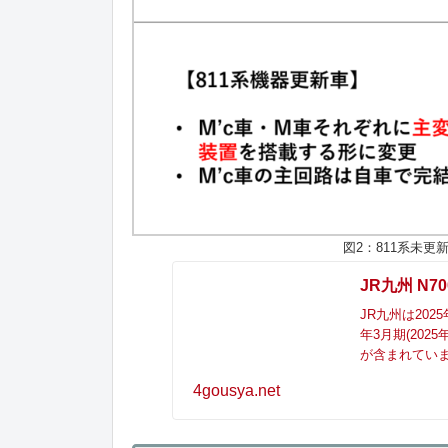
図2：811系未
JR九州 N
JR九州は202
年3月期(20
が含まれていま
4gousya.net