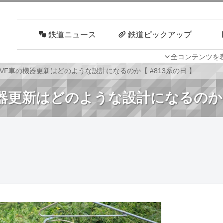
鉄道ニュース
鉄道ピックアップ
全コンテンツを
車両技術
路線探訪
VVVF車の機器更新はどのような設計になるのか【 #813系の日 】
の機器更新はどのような設計になるのか【