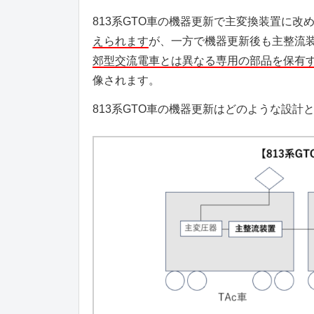
813系GTO車の機器更新で主変換装置に改
えられます
が、一方で機器更新後も主整流
郊型交流電車とは異なる専用の部品を保有
像されます。
813系GTO車の機器更新はどのような設計