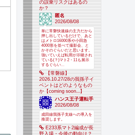
の誤乗リスクはあるの
か？
匿名
2026/08/08
単に常磐快速線の主力だから
押し出しているだけで、あと
はメトロ16000系や小田急
4000形を並べて撮影会、と
かそのぐらいだと思います。
強いていえば転用が示唆され
ている(？)マト2・11も展示
するぐらい...
【常磐線】
2026.10.27/28の我孫子イ
ベントはどのようなもの
か【coming soon...】
ハンス王子運転手
2026/08/08
成田線我孫子支線への導入を
推奨します。
E233系マト2編成が長
野入場・今後の動向は？