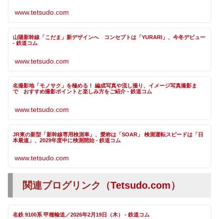
www.tetsudo.com
山陽新幹線「こだま」新デザインへ コンセプトは「YURARI」、今冬デビュー
- 鉄道コム
www.tetsudo.com
名撮影地「モノサク」を極める！ 編成写真や流し撮り、イメージ写真撮影ま
で おすすめ撮影ポイントと楽しみ方をご紹介 - 鉄道コム
www.tetsudo.com
JR東の新型「新幹線専用検測車」、愛称は「SOAR」 検測運転スピードは「日
本最速」、2029年度中に検測開始 - 鉄道コム
www.tetsudo.com
関連ブログリンク（
Tetsudo.com
）
名鉄 9100系 甲種輸送／2026年2月19日（木） - 鉄道コム