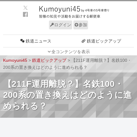
ログイン
参加
鉄道ニュース
鉄道ピックアップ
全コンテンツを表示
車両動向
施設動向
Kumoyuni45
>
鉄道ピックアップ
>
【211F運用離脱？】名鉄100・
車両技術
路線探訪
200系の置き換えはどのように進められる？
ルール
サイトについて
【211F運用離脱？】名鉄100・
200系の置き換えはどのように進
められる？