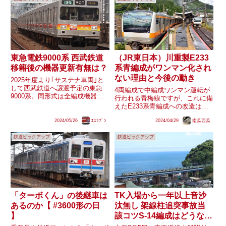
東急電鉄9000系 西武鉄道
（JR東日本）川重製E233
移籍後の機器更新有無は？
系青編成がワンマン化され
ない理由と今後の動き
2025年度より｢サステナ車両｣と
して西武鉄道へ譲渡予定の東急
4両編成で中編成ワンマン運転が
9000系。同形式は全編成機器更
行われる青梅線ですが、これに備
新は行われておらず、1980年代
えたE233系青編成への改造は東
にVVVFインバーターが開発され
急車輌製の5編成にのみ実施さ
た初期の独特なサウンドが楽しめ
2024/05/26
ｴｽｾﾌﾞﾝ
2024/04/29
南瓜西瓜
れ、川崎重工製の3編成には行わ
ますが、それ故に故障・部品枯渇
れませんでした。結果的に4両ワ
などのリスクも高まるこ...
鉄道ピックアップ
鉄道ピックアップ
ンマン運転対応編成は単独運用数
（4運用）+予備編成（1編成）...
「ターボくん」の後継車は
TK入場から一年以上音沙
あるのか【 #3600形の日
汰無し 架線柱追突事故当
】
該コツS-14編成はどうなる
のか？