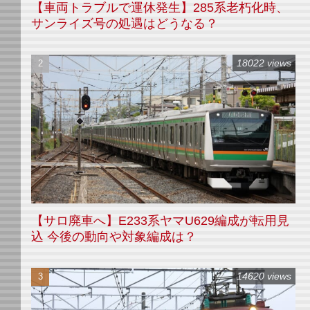
【車両トラブルで運休発生】285系老朽化時、
サンライズ号の処遇はどうなる？
18022 views
【サロ廃車へ】E233系ヤマU629編成が転用見
込 今後の動向や対象編成は？
14620 views