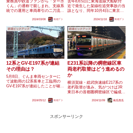
乗務員や鉄道ファンから「ターボ
去年8月5日に東海道線大船駅付
くん」の通称で親しまれ、支線系
近で発生した架線柱追突事故の当
統での運用と車両牽引の二刀流で
該となり、同年10月4日に東京総
活躍する京成3600形3668編成。
合車両センター(TK)に入場した
2024/03/06
ｴｽｾﾌﾞﾝ
2024/11/16
ｴｽｾﾌﾞﾝ
2024年度から同車と3500形の事
E231系近郊型コツS-14編成。入
実上の後継車として3200形の導
場からは既に1年以上経過してい
鉄道ピックアップ
鉄道ピックアップ
入が予定されています。3500形
ます。車体各所に大きな破損・変
と異なり366...
形が確認でき、仮に修...
12系とGV-E197系が連結
E231系以降の稠密線区車
その理由は？
両老朽取替はどう進めるの
か
5月8日、ぐんま車両センターに
て波動用の12系客車と工臨用の
横須賀線・総武快速線E217系の
GV-E197系が連結したことが確認
老朽取替が進み、気がつけばJR
されました。また、翌日には12
東日本の首都圏稠密線区で編成単
系と共に使用されている旧型客車
位の老朽取替がない一般型車両系
とも連結したことが確認されてい
2024/05/12
ｴｽｾﾌﾞﾝ
2024/11/09
南瓜西瓜
列はE231系が最古参という状況
ます。現在、高崎地区では12系
になりました。新しい車両という
及び旧型客車を蒸気機関車...
イメージはまだ根強いものの、
2000年代に量産された同系...
スポンサーリンク