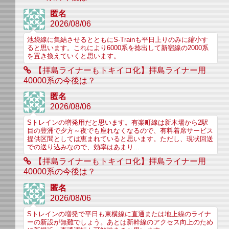
匿名
2026/08/06
池袋線に集結させるとともにS-Trainも平日上りのみに縮小す
ると思います。これにより6000系を捻出して新宿線の2000系
を置き換えていくと思います。
【拝島ライナーもトキイロ化】拝島ライナー用
40000系の今後は？
匿名
2026/08/06
Sトレインの増発用だと思います。有楽町線は新木場から2駅
目の豊洲で夕方～夜でも座れなくなるので、有料着席サービス
提供区間としては恵まれていると思います。ただし、現状回送
での送り込みなので、効率はあまり...
【拝島ライナーもトキイロ化】拝島ライナー用
40000系の今後は？
匿名
2026/08/06
Sトレインの増発で平日も東横線に直通または地上線のライナ
ーの新設が無難でしょう。あとは新幹線のアクセス向上のため