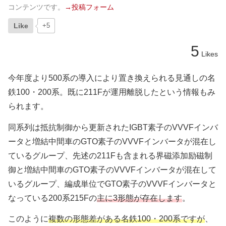
コンテンツです。
→投稿フォーム
Like
+5
5
Likes
今年度より500系の導入により置き換えられる見通しの名
鉄100・200系。既に211Fが運用離脱したという情報もみ
られます。
同系列は抵抗制御から更新されたIGBT素子のVVVFインバ
ータと増結中間車のGTO素子のVVVFインバータが混在し
ているグループ、先述の211Fも含まれる界磁添加励磁制
御と増結中間車のGTO素子のVVVFインバータが混在して
いるグループ、編成単位でGTO素子のVVVFインバータと
なっている200系215Fの
主に3形態が存在します
。
このように
複数の形態差がある名鉄100・200系ですが
、