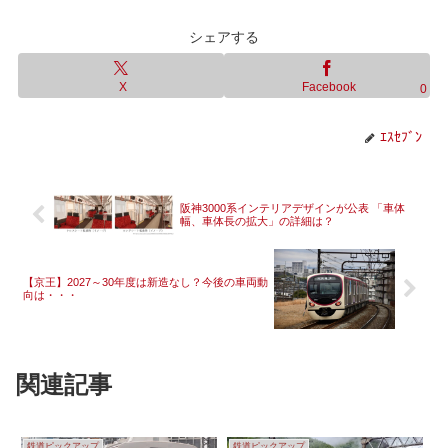
シェアする
X
Facebook
0
ｴｽｾﾌﾞﾝ
阪神3000系インテリアデザインが公表 「車体
幅、車体長の拡大」の詳細は？
【京王】2027～30年度は新造なし？今後の車両動
向は・・・
関連記事
鉄道ピックアップ
鉄道ピックアップ