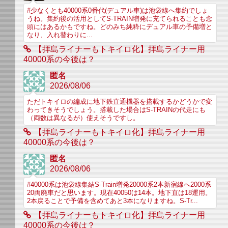
#少なくとも40000系0番代(デュアル車)は池袋線へ集約でしょ
うね。集約後の活用としてS-TRAIN増発に充てられることも念
頭にはあるかもですね。どのみち純粋にデュアル車の予備増と
なり、入れ替わりに...
【拝島ライナーもトキイロ化】拝島ライナー用
40000系の今後は？
匿名
2026/08/06
ただトキイロの編成に地下鉄直通機器を搭載するかどうかで変
わってきそうでしょう。搭載した場合はS-TRAINの代走にも
（両数は異なるが）使えそうですし。
【拝島ライナーもトキイロ化】拝島ライナー用
40000系の今後は？
匿名
2026/08/06
#40000系は池袋線集結S-Train増発20000系2本新宿線へ2000系
20両廃車だと思います。現在40050は14本。地下直は18運用。
2本戻ることで予備を含めてあと3本になりますね。S-Tr...
【拝島ライナーもトキイロ化】拝島ライナー用
40000系の今後は？