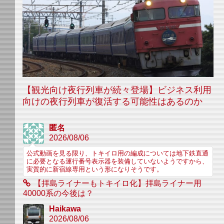
【観光向け夜行列車が続々登場】ビジネス利用
向けの夜行列車が復活する可能性はあるのか
匿名
2026/08/06
公式動画を見る限り、トキイロ用の編成については地下鉄直通
に必要となる運行番号表示器を装備していないようですから、
実質的に新宿線専用という形になりそうです。
【拝島ライナーもトキイロ化】拝島ライナー用
40000系の今後は？
Haikawa
2026/08/06