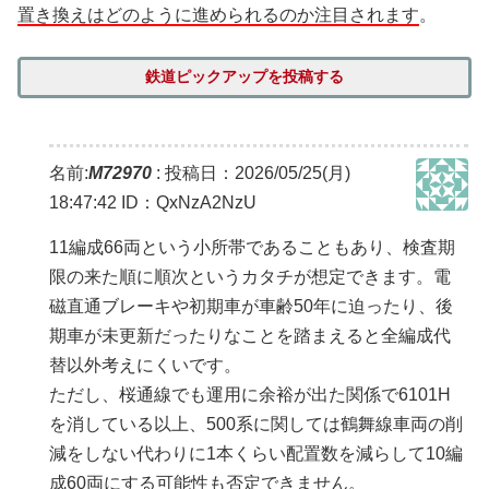
置き換えはどのように進められるのか注目されます
。
鉄道ピックアップを投稿する
名前:
M72970
:
投稿日：2026/05/25(月)
18:47:42
ID：QxNzA2NzU
11編成66両という小所帯であることもあり、検査期
限の来た順に順次というカタチが想定できます。電
磁直通ブレーキや初期車が車齢50年に迫ったり、後
期車が未更新だったりなことを踏まえると全編成代
替以外考えにくいです。
ただし、桜通線でも運用に余裕が出た関係で6101H
を消している以上、500系に関しては鶴舞線車両の削
減をしない代わりに1本くらい配置数を減らして10編
成60両にする可能性も否定できません。