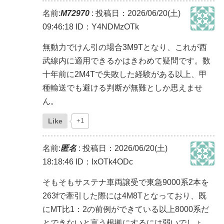
名前:
M72970
:
投稿日：2026/06/20(土)
09:46:18
ID：Y4NDMzOTk
無動力でけん引の場合3M9Tとなり、これが西
武線内に適用できるかはきわめて疑問です。数
十年前に2M4Tで失敗した経験がある以上、甲
種輸送でも避ける判断が無難としか思えませ
ん。
Like
+1
名前:
匿名
:
投稿日：2026/06/20(土)
18:18:46
ID：IxOTk4ODc
そもそもサステナ車両譲受で東急9000系2本を
263fで牽引した際には4M8Tとなっており、既
にMT比1：2の前例ができている以上8000系だ
とできないと言う根拠にするには弱いでしょ