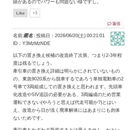
績があるのでパワーも問題ない様ですし。
Like
+3
返信
名前:
匿名
:
投稿日：2026/06/20(土) 00:21:01
ID：Y3MzMzNDE
以下の置き換え候補の改造終了次第、つまり2-3年程
度は残るでしょう。
牽引車の置き換え詳細は明らかにされていないもの
の、東急9020系から脱車するであろう単独電動車の2
号車で3両組成しての置き換えと思われます。先頭車
化改造やSIV追設の必要がある、3両編成のため営業
運転できない(やろうと思えば代走可能か?)とはい
え、改造から日が浅く廃車解体にはあまりにも勿体
ないためです。
牽引車をわざわざ新造するとは思えません。かとい