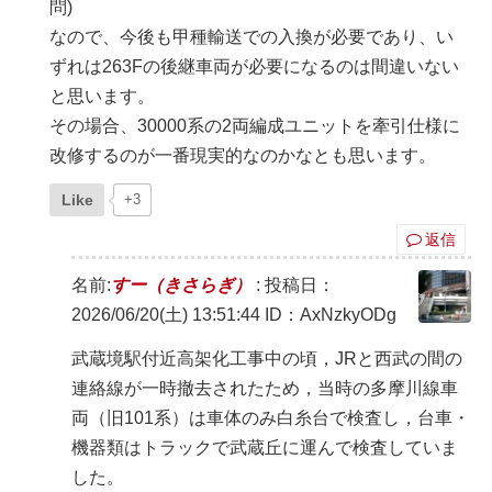
問)
なので、今後も甲種輸送での入換が必要であり、い
ずれは263Fの後継車両が必要になるのは間違いない
と思います。
その場合、30000系の2両編成ユニットを牽引仕様に
改修するのが一番現実的なのかなとも思います。
Like
+3
返信
名前:
すー（きさらぎ）
:
投稿日：
2026/06/20(土) 13:51:44
ID：AxNzkyODg
武蔵境駅付近高架化工事中の頃，JRと西武の間の
連絡線が一時撤去されたため，当時の多摩川線車
両（旧101系）は車体のみ白糸台で検査し，台車・
機器類はトラックで武蔵丘に運んで検査していま
した。