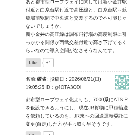
あと都市型ロープウェイに関しては新小金井駅
付近と白糸台駅付近で高圧線と、白糸台駅～競
艇場前駅間で中央道と交差するので不可能じゃ
ないでしょうか。
新小金井の高圧線は調布飛行場の高度制限に引
っかかる関係か西武交差付近で高さ下げてるく
らいなので導入空間がなさそうなんです。
Like
+4
名前:
匿名
:
投稿日：2026/06/21(日)
19:05:25
ID：g4OTA3ODI
都市型ロープウェイ化よりも、7000系にATS-P
を仮設できるようにし、現在JR貨物に甲種輸送
を依頼しているのを、JR東への回送運転委託に
変更(自走)した方が手っ取り早そうです。