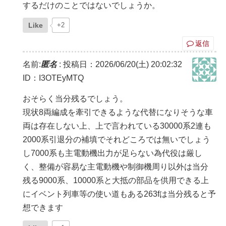
するだけのことではないでしょうか。
Like
+2
返信
名前:
匿名
:
投稿日：2026/06/20(土) 20:02:32
ID：I3OTEyMTQ
おそらく当分残るでしょう。
現状8両編成を牽引できるような代替になりそうな車
両は存在しない上、上で言われている30000系2連も
2000系引退分の補填でそれどころでは無いでしょう
し7000系も主電動機出力が足らない為代役は厳し
く、整備が容易な主電動機や制御機周り以外は当分
残る9000系、10000系と大抵の部品を供用できる上
にイベント列車等の使い道もある263fは当分残ると予
想できます