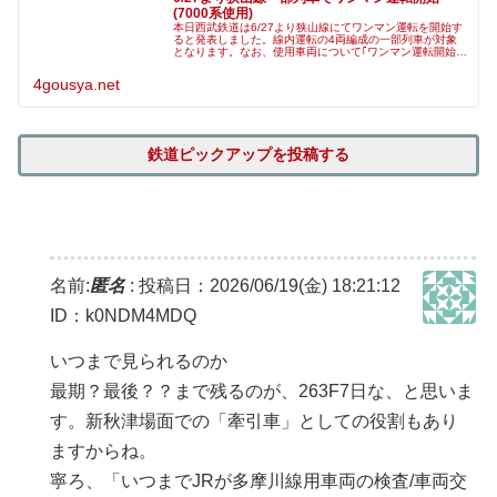
(7000系使用)
本日西武鉄道は6/27より狭山線にてワンマン運転を開始す
ると発表しました。線内運転の4両編成の一部列車が対象
となります。なお、使用車両について｢ワンマン運転開始に
用いる7000系車両｣との記載があり、側面カメラとAIを活
用し、お客様の車両へ
4gousya.net
鉄道ピックアップを投稿する
名前:
匿名
:
投稿日：2026/06/19(金) 18:21:12
ID：k0NDM4MDQ
いつまで見られるのか
最期？最後？？まで残るのが、263F7日な、と思いま
す。新秋津場面での「牽引車」としての役割もあり
ますからね。
寧ろ、「いつまでJRが多摩川線用車両の検査/車両交