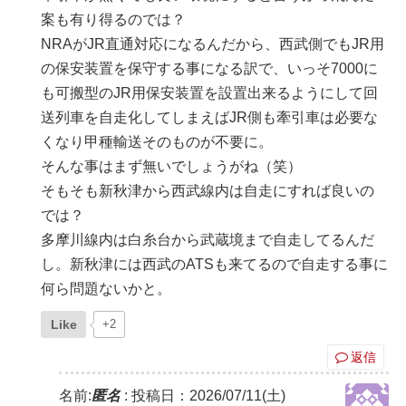
案も有り得るのでは？
NRAがJR直通対応になるんだから、西武側でもJR用
の保安装置を保守する事になる訳で、いっそ7000に
も可搬型のJR用保安装置を設置出来るようにして回
送列車を自走化してしまえばJR側も牽引車は必要な
くなり甲種輸送そのものが不要に。
そんな事はまず無いでしょうがね（笑）
そもそも新秋津から西武線内は自走にすれば良いの
では？
多摩川線内は白糸台から武蔵境まで自走してるんだ
し。新秋津には西武のATSも来てるので自走する事に
何ら問題ないかと。
Like
+2
返信
名前:
匿名
:
投稿日：2026/07/11(土)