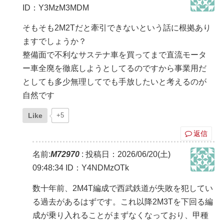
ID：Y3MzM3MDM
そもそも2M2Tだと牽引できないという話に根拠あり
ますでしょうか？
整備面で不利なサステナ車を買ってまで直流モータ
ー車全廃を徹底しようとしてるのですから事業用だ
としても多少無理してでも手放したいと考えるのが
自然です
Like
+5
返信
名前:
M72970
:
投稿日：2026/06/20(土)
09:48:34
ID：Y4NDMzOTk
数十年前、2M4T編成で西武鉄道が失敗を犯してい
る過去があるはずです。これ以降2M3Tを下回る編
成が乗り入れることがまずなくなっており、甲種