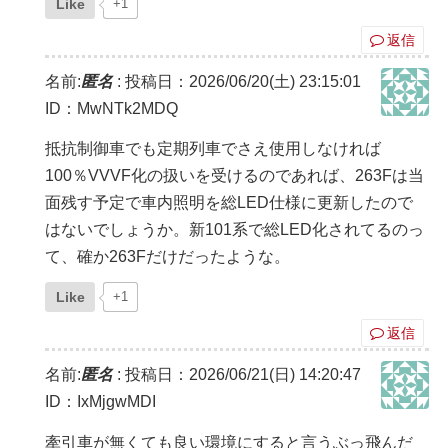
Like
+1
返信
名前:
匿名
:
投稿日：2026/06/20(土) 23:15:01
ID：MwNTk2MDQ
抵抗制御車でも定期列車でさえ使用しなければ
100％VVVF化の扱いを受けるのであれば、263Fは当
面残す予定で車内照明を総LED仕様に更新したので
はないでしょうか。新101系で総LED化されてるのっ
て、確か263Fだけだったような。
Like
+1
返信
名前:
匿名
:
投稿日：2026/06/21(日) 14:20:47
ID：IxMjgwMDI
牽引車が無くても良い環境にすると言うぶっ飛んだ