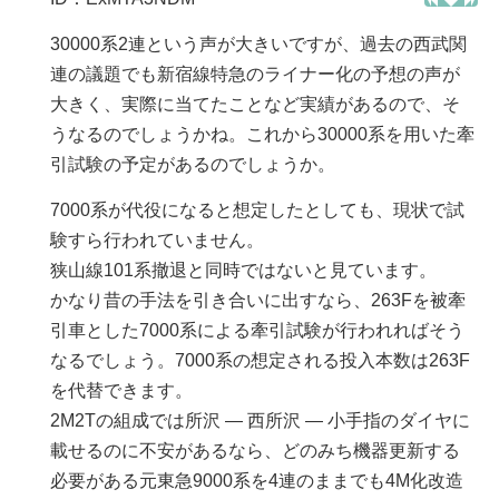
30000系2連という声が大きいですが、過去の西武関
連の議題でも新宿線特急のライナー化の予想の声が
大きく、実際に当てたことなど実績があるので、そ
うなるのでしょうかね。これから30000系を用いた牽
引試験の予定があるのでしょうか。
7000系が代役になると想定したとしても、現状で試
験すら行われていません。
狭山線101系撤退と同時ではないと見ています。
かなり昔の手法を引き合いに出すなら、263Fを被牽
引車とした7000系による牽引試験が行われればそう
なるでしょう。7000系の想定される投入本数は263F
を代替できます。
2M2Tの組成では所沢 — 西所沢 — 小手指のダイヤに
載せるのに不安があるなら、どのみち機器更新する
必要がある元東急9000系を4連のままでも4M化改造