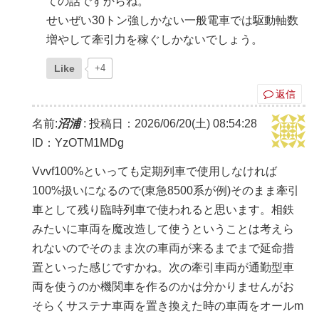
ての話ですからね。
せいぜい30トン強しかない一般電車では駆動軸数
増やして牽引力を稼ぐしかないでしょう。
Like
+4
返信
名前:
沼浦
:
投稿日：2026/06/20(土) 08:54:28
ID：YzOTM1MDg
Vvvf100%といっても定期列車で使用しなければ
100%扱いになるので(東急8500系が例)そのまま牽引
車として残り臨時列車で使われると思います。相鉄
みたいに車両を魔改造して使うということは考えら
れないのでそのまま次の車両が来るまでまで延命措
置といった感じですかね。次の牽引車両が通勤型車
両を使うのか機関車を作るのかは分かりませんがお
そらくサステナ車両を置き換えた時の車両をオールm