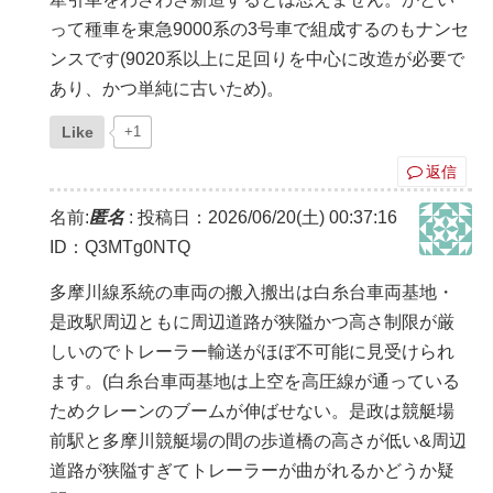
って種車を東急9000系の3号車で組成するのもナンセ
ンスです(9020系以上に足回りを中心に改造が必要で
あり、かつ単純に古いため)。
Like
+1
返信
名前:
匿名
:
投稿日：2026/06/20(土) 00:37:16
ID：Q3MTg0NTQ
多摩川線系統の車両の搬入搬出は白糸台車両基地・
是政駅周辺ともに周辺道路が狭隘かつ高さ制限が厳
しいのでトレーラー輸送がほぼ不可能に見受けられ
ます。(白糸台車両基地は上空を高圧線が通っている
ためクレーンのブームが伸ばせない。是政は競艇場
前駅と多摩川競艇場の間の歩道橋の高さが低い&周辺
道路が狭隘すぎてトレーラーが曲がれるかどうか疑