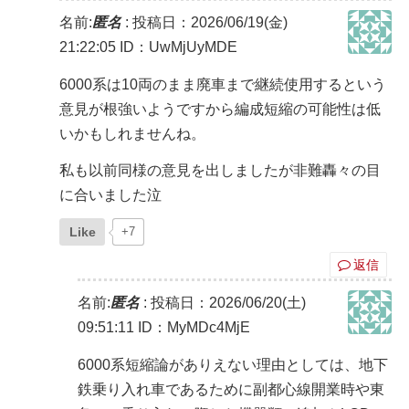
名前:
匿名
:
投稿日：2026/06/19(金)
21:22:05
ID：UwMjUyMDE
6000系は10両のまま廃車まで継続使用するという
意見が根強いようですから編成短縮の可能性は低
いかもしれませんね。
私も以前同様の意見を出しましたが非難轟々の目
に合いました泣
Like
+7
返信
名前:
匿名
:
投稿日：2026/06/20(土)
09:51:11
ID：MyMDc4MjE
6000系短縮論がありえない理由としては、地下
鉄乗り入れ車であるために副都心線開業時や東