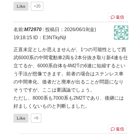
Like
+20
返信
名前:
M72970
:
投稿日：2026/06/19(金)
19:18:15
ID：E3NTkyNjI
正直未定としか思えませんが、1つの可能性として西
武6000系の中間電動車2両を2本分抜き取り新4連を仕
立てるか、6000系自体を4M2Tの6連に短縮するとい
う手法が想像できます。前者の場合はステンレス車
の中間車化、後者だと廃車が出ることが問題になり
そうですが、ここは要議論でしょう。
ただし、8000系も7000系も2M2Tであり、後継には
好ましくないものと判断しました。
Like
+6
返信