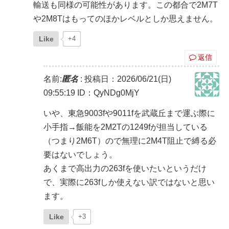
輸送も同様の可能性があります。この都合で2M7T
や2M8Tはもってのほかレベルとしか思えません。
Like
+4
返信
名前:
匿名
:
投稿日：2026/06/21(日)
09:55:19
ID：QyNDg0MjY
いや、東急9003fや9011fを武蔵丘まで運ぶ際に
小手指→飯能を2M2Tの1249fが担当している
（つまり2M6T）ので無理に2M4T阻止で縛る必
要はないでしょう。
あくまで高出力の263fを使いたいというだけ
で、実際に263fしか使えない訳ではないと思い
ます。
Like
+3