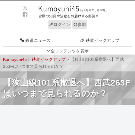
ログイン
参加
鉄道ニュース
鉄道ピックアップ
全コンテンツを表示
車両動向
施設動向
Kumoyuni45
>
鉄道ピックアップ
>
【狭山線101系撤退へ】西武
車両技術
路線探訪
263Fはいつまで見られるのか？
ルール
サイトについて
【狭山線101系撤退へ】西武263F
はいつまで見られるのか？