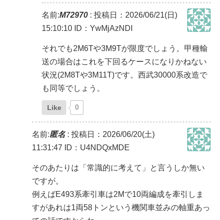
名前:
M72970
:
投稿日：2026/06/21(日)
15:10:10
ID：YwMjAzNDI
それでも2M6Tや3M9Tが限度でしょう。甲種輸
送の場合はこれを下回るケースになりかねない
状況(2M8Tや3M11T)です。西武30000系改造で
も同等でしょう。
Like
0
名前:
匿名
:
投稿日：2026/06/20(土)
11:31:47
ID：U4NDQxMDE
そのあたりは「常識的に考えて」と言うしか無い
ですが。
例えばE493系牽引車は2Mで10両編成を牽引しま
すがあれは1両58トンという機関車並みの軸重あっ