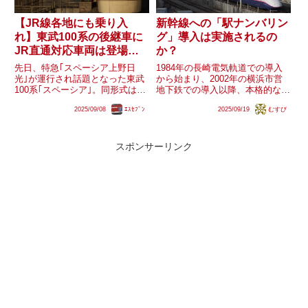
【JR線各地にも乗り入
新幹線への「駅ナンバリン
れ】東武100系の後継車に
グ」導入は実施されるの
JR直通対応車両は登場す
か？
るのか？
先日、特急｢スペーシア上野日
1984年の長崎電気軌道での導入
光｣が運行され話題となった東武
から始まり、2002年の横浜市営
100系｢スペーシア｣。同形式は定
地下鉄での導入以降、本格的な導
期特急の｢スペーシア日光｣｢スペ
入が始まった「駅ナンバリン
2025/09/08
ｴｽｾﾌﾞﾝ
2025/09/19
むすび
ーシアきぬがわ｣でJR湘南新宿ラ
グ」。現在では都市部のみならず
イン新宿駅まで日常的に入線して
地方路線でも導入が進んでいま
いる他、武蔵野線・中央線経由の
す。一方で、新幹線では2025年
臨時列車で八王子駅や先述...
現在でも導入されている路線が
スポンサーリンク
あ...