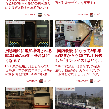
系が外装デザインを変更すること
京成3400形と今後3200形の導入
が発表されましたが、東武側の使
により置き換えが本格的となる見
用車両である100系｢スペーシア｣
通しの3500形(更新車)。そんな両
は徐々に置き換えが進んでいま
2024/08/29
ロクセン
2025/12/30
ｴｽｾﾌﾞﾝ
形式ですが、京成電鉄を特集した
す。経年を考慮すると100系の先
雑誌｢鉄道ピクトリアル 10月臨時
はそう長くないと思...
鉄道ピックアップ
鉄道ピックアップ
増刊号 【特集】京成電鉄｣の同社
取締役との対...
房総地区に追加増備される
｢国内最後｣になって8年 車
E131系の両数・番台はど
両製造からも25年以上経過
うなる？
した｢サンライズ｣はどうな
るのか
E233系の転用が話題となってい
2016年に急行｢はまなす｣の定期
るJR東日本の房総エリア。209系
運行、寝台特急｢カシオペア｣の
の置き換えにはE233系の転用に
一般運行が終了して以降、切符の
加え、E131系の再増備が明らか
一般販売をするものでは国内最後
2025/12/13
ｴｽｾﾌﾞﾝ
2024/05/07
ｴｽｾﾌﾞﾝ
となっています。これまで房総地
の寝台列車となった寝台特急｢サ
区に導入されたE131系は末端区
ンライズ瀬戸・出雲｣。既に｢国
鉄道ピックアップ
鉄道ピックアップ
間用の2連で、0番台(モニタリン
内最後｣となってから8年経過し
グ装置設置車は8...
た今でも毎日走っています。...