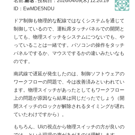
名前:
匿名
:
投稿日：2026/04/09(木) 12:20:19
ID：EwMDE5NDU
ドア制御も物理的な配線ではなくシステムを通じて
制御しているので、運転席タッチパネルでの開閉と
しても、物理スイッチをシステムにつないでも、や
っていることは一緒です。パソコンの操作をタッチ
パネルでするか、マウスでするかの違いみたいなも
のです。
南武線で遅延が発生したのは、制御ソフトウェアの
ワークフローの問題で、今は改善済みといわれてい
ます。物理スイッチがあったとしてもワークフロー
上の問題が原因なら結果は同じだったでしょう（開
閉スイッチのロックが解除されるタイミングが遅れ
ていたわけですから）。
もちろん、UIの視点から物理スイッチの方が良いの
では、という現場の声があがるのは理解します。