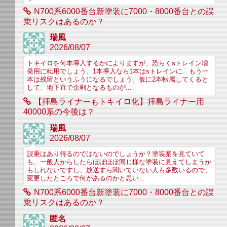
N700系6000番台新塗装に7000・8000番台との誤
乗リスクはあるのか？
瑞風
2026/08/07
トキイロを何本導入するかによりますが、恐らくsトレイン増
発用に転用でしょう。1本導入なら1本はsトレインに、もう一
本は残留というふうになるでしょう。仮に2本転属してくると
して、地下直で余剰となるものが...
【拝島ライナーもトキイロ化】拝島ライナー用
40000系の今後は？
瑞風
2026/08/07
誤乗はあり得るのではないのでしょうか？塗装案を見ていて
も、一般人からしたらほぼほぼ同じ様な塗装に見えてしまうか
もしれないですし、放送すら聞いていない人も多数いるので、
変更したところで何があるのかと思い...
N700系6000番台新塗装に7000・8000番台との誤
乗リスクはあるのか？
匿名