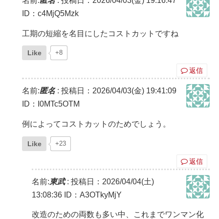
名前:
匿名
:
投稿日：2026/04/03(金) 19:16:47
ID：c4MjQ5Mzk
工期の短縮を名目にしたコストカットですね
Like
+8
返信
名前:
匿名
:
投稿日：2026/04/03(金) 19:41:09
ID：I0MTc5OTM
例によってコストカットのためでしょう。
Like
+23
返信
名前:
東武
:
投稿日：2026/04/04(土)
13:08:36
ID：A3OTkyMjY
改造のための両数も多い中、これまでワンマン化