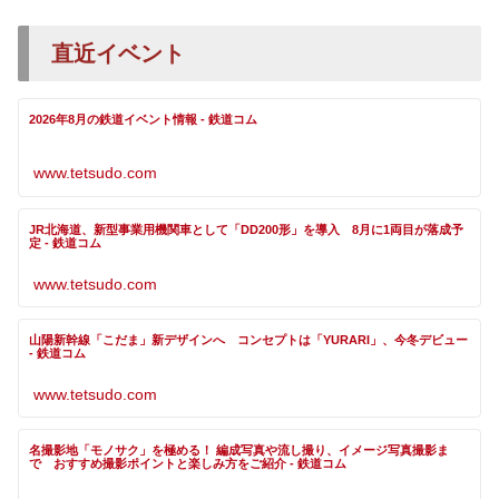
直近イベント
2026年8月の鉄道イベント情報 - 鉄道コム
www.tetsudo.com
JR北海道、新型事業用機関車として「DD200形」を導入 8月に1両目が落成予
定 - 鉄道コム
www.tetsudo.com
山陽新幹線「こだま」新デザインへ コンセプトは「YURARI」、今冬デビュー
- 鉄道コム
www.tetsudo.com
名撮影地「モノサク」を極める！ 編成写真や流し撮り、イメージ写真撮影ま
で おすすめ撮影ポイントと楽しみ方をご紹介 - 鉄道コム