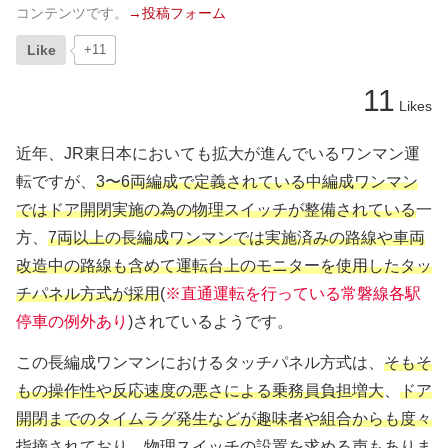
コンテンツです。
→投稿フォーム
Like
+11
11
Likes
近年、JR東日本においても拡大が進んでいるワンマン運
転ですが、
3〜6両編成で定義されている中編成ワンマン
ではドア開閉実施の為の物理スイッチが整備されている
一
方、
7両以上の長編成ワンマンでは実施済みの路線や車両
改造中の路線も含めて運転台上のモニターを使用したタッ
チパネル方式が採用
(
※直通運転を行っている常磐線各駅
停車の例外あり
)されているようです。
この長編成ワンマンにおけるタッチパネル方式は、
そもそ
もの操作性や反応速度の悪さによる乗務員負担増大
、
ドア
開閉までのタイムラグ発生などが趣味者や組合からも度々
指摘
されており、
物理スイッチの設置を求める声
もありま