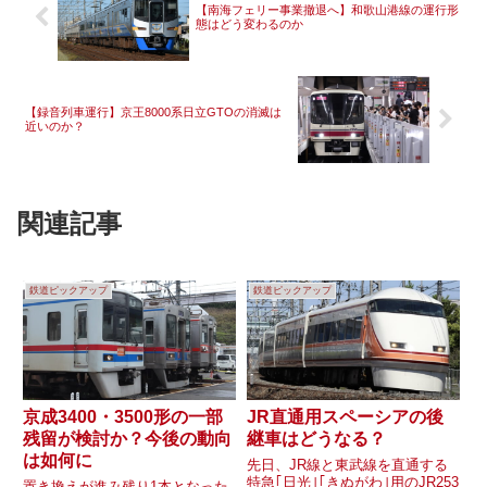
【南海フェリー事業撤退へ】和歌山港線の運行形
態はどう変わるのか
【録音列車運行】京王8000系日立GTOの消滅は
近いのか？
関連記事
鉄道ピックアップ
鉄道ピックアップ
京成3400・3500形の一部
JR直通用スペーシアの後
残留が検討か？今後の動向
継車はどうなる？
は如何に
先日、JR線と東武線を直通する
特急｢日光｣｢きぬがわ｣用のJR253
置き換えが進み残り1本となった