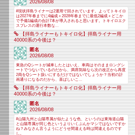
2026/08/08
#現状拝島ライナーは2運用で回されています。よってトキイロ
は2027年春までに4編成＋2028年春までに最低2編成＋どこか
で予備1編成の合計7本が導入されると思います。トキイロエク
スプレスの運行本数な...
【拝島ライナーもトキイロ化】拝島ライナー用
40000系の今後は？
匿名
2026/08/08
東急のQシートが減車したとはいえ、車両はそのままロングシ
ートでつないでいるのだから、満席気味なら次の改正から再度
2両をQシート扱いにするだけではないでしょうか？当初の計
画通りになるのだから、喜ばしいこ...
【拝島ライナーもトキイロ化】拝島ライナー用
40000系の今後は？
匿名
2026/08/08
#山陽九州と山陽専属が似たような色、というのは東海道山陽
と山陽専属が同じ色というよりいくぶんかマシではないですか
ね？みなさん言うようにどうせ間違える時は間違えるのです
し。