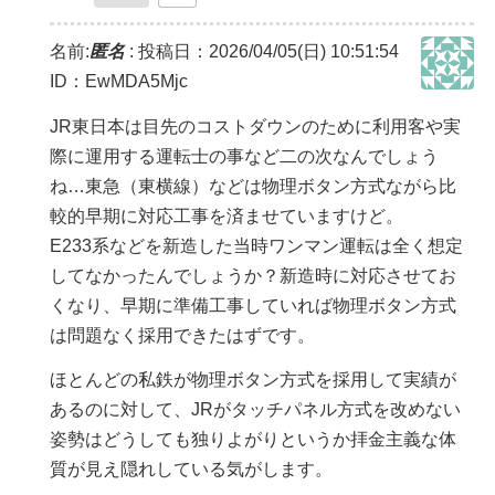
名前:
匿名
:
投稿日：2026/04/05(日) 10:51:54
ID：EwMDA5Mjc
JR東日本は目先のコストダウンのために利用客や実
際に運用する運転士の事など二の次なんでしょう
ね…東急（東横線）などは物理ボタン方式ながら比
較的早期に対応工事を済ませていますけど。
E233系などを新造した当時ワンマン運転は全く想定
してなかったんでしょうか？新造時に対応させてお
くなり、早期に準備工事していれば物理ボタン方式
は問題なく採用できたはずです。
ほとんどの私鉄が物理ボタン方式を採用して実績が
あるのに対して、JRがタッチパネル方式を改めない
姿勢はどうしても独りよがりというか拝金主義な体
質が見え隠れしている気がします。