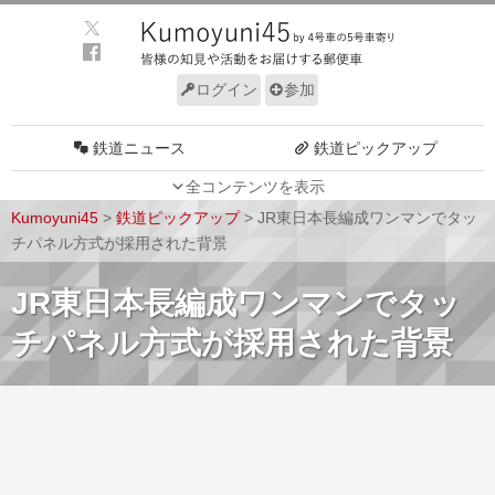
ログイン
参加
鉄道ニュース
鉄道ピックアップ
全コンテンツを表示
車両動向
施設動向
Kumoyuni45
>
鉄道ピックアップ
>
JR東日本長編成ワンマンでタッ
車両技術
路線探訪
チパネル方式が採用された背景
ルール
サイトについて
JR東日本長編成ワンマンでタッ
チパネル方式が採用された背景