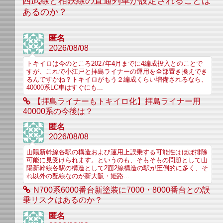
西武線と相鉄線の直通列車が設定されることは
あるのか？
匿名
2026/08/08
トキイロは今のところ2027年4月までに4編成投入とのことで
すが、これで小江戸と拝島ライナーの運用を全部置き換えでき
るんですかね？トキイロがもう２編成くらい増備されるなら、
40000系LC車はすぐにも...
【拝島ライナーもトキイロ化】拝島ライナー用
40000系の今後は？
匿名
2026/08/08
山陽新幹線各駅の構造および運用上誤乗する可能性はほぼ排除
可能に見受けられます。というのも、そもそもの問題として山
陽新幹線各駅の構造として2面2線構造の駅が圧倒的に多く、そ
れ以外の配線なのが新大阪・姫路...
N700系6000番台新塗装に7000・8000番台との誤
乗リスクはあるのか？
匿名