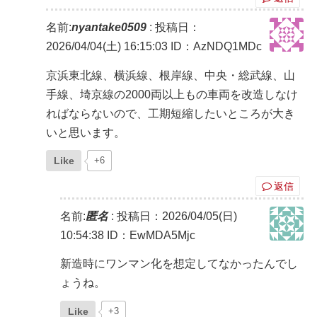
名前:
nyantake0509
:
投稿日：
2026/04/04(土) 16:15:03
ID：AzNDQ1MDc
京浜東北線、横浜線、根岸線、中央・総武線、山
手線、埼京線の2000両以上もの車両を改造しなけ
ればならないので、工期短縮したいところが大き
いと思います。
Like
+6
返信
名前:
匿名
:
投稿日：2026/04/05(日)
10:54:38
ID：EwMDA5Mjc
新造時にワンマン化を想定してなかったんでし
ょうね。
Like
+3