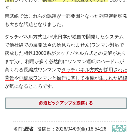
す。
南武線ではこれらの課題が一部要因となった列車遅延頻発
も大きな話題となりました。
タッチパネル方式はJR東日本が独自で開発したシステム
で他社線での展開は今の所見られません(ワンマン対応で
落成した相鉄13000系がタッチパネル方式との見解があり
ます)が、利用が多く必然的にワンマン運転のハードルが
高くなる長編成ワンマンで
タッチパネル方式が採用された
背景
や
中編成ワンマンと操作に関して相違が生まれた経緯
が気になるところです。
鉄道ピックアップを投稿する
名前:
匿名
:
投稿日：2026/04/03(金) 18:54:26