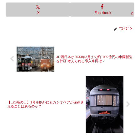
X
Facebook
0
ｴｽｾﾌﾞﾝ
JR西日本が2033年3月まで約1092億円の車両新造
を計画 考えられる導入車両は？
【E26系の日】1号車以外にもカシオペアが保存さ
れることはあるのか？