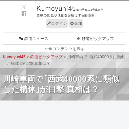
ログイン
参加
鉄道ニュース
鉄道ピックアップ
全コンテンツを表示
車両動向
施設動向
Kumoyuni45
>
鉄道ピックアップ
>
川崎車両で｢西武40000系に類似
車両技術
路線探訪
した構体｣が目撃 真相は？
ルール
サイトについて
川崎車両で｢西武40000系に類似
した構体｣が目撃 真相は？