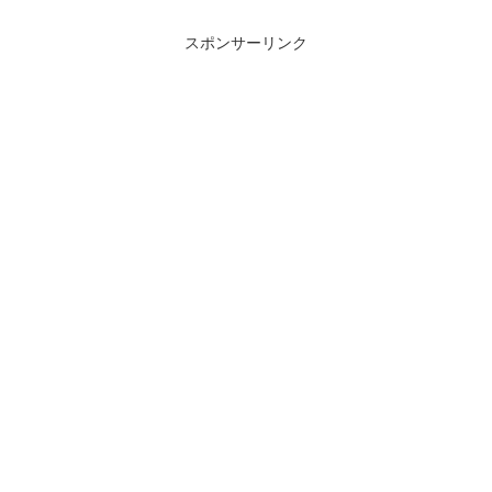
両も組み込まれており、｢1000番
子支線が通過しているものの、
台｣と呼ぶに...
JR側には駅が設置されていませ
ん。現在、成田線我孫子支線と成
スポンサーリンク
田ス...