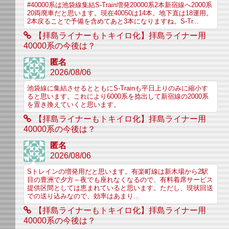
#40000系は池袋線集結S-Train増発20000系2本新宿線へ2000系
20両廃車だと思います。現在40050は14本。地下直は18運用。
2本戻ることで予備を含めてあと3本になりますね。S-Tr...
【拝島ライナーもトキイロ化】拝島ライナー用
40000系の今後は？
匿名
2026/08/06
池袋線に集結させるとともにS-Trainも平日上りのみに縮小す
ると思います。これにより6000系を捻出して新宿線の2000系
を置き換えていくと思います。
【拝島ライナーもトキイロ化】拝島ライナー用
40000系の今後は？
匿名
2026/08/06
Sトレインの増発用だと思います。有楽町線は新木場から2駅
目の豊洲で夕方～夜でも座れなくなるので、有料着席サービス
提供区間としては恵まれていると思います。ただし、現状回送
での送り込みなので、効率はあまり...
【拝島ライナーもトキイロ化】拝島ライナー用
40000系の今後は？