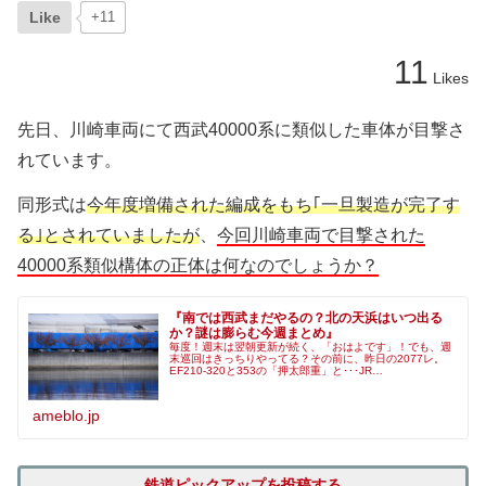
Like
+11
11
Likes
先日、川崎車両にて西武40000系に類似した車体が目撃さ
れています。
同形式は
今年度増備された編成をもち｢一旦製造が完了す
る｣とされていましたが
、
今回川崎車両で目撃された
40000系類似構体の正体は何なのでしょうか？
『南では西武まだやるの？北の天浜はいつ出る
か？謎は膨らむ今週まとめ』
毎度！週末は翌朝更新が続く、「おはよです」！でも、週
末巡回はきっちりやってる？その前に、昨日の2077レ。
EF210-320と353の「押太郎重」と･･･JR…
ameblo.jp
鉄道ピックアップを投稿する