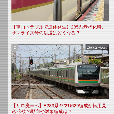
【車両トラブルで運休発生】285系老朽化時、
サンライズ号の処遇はどうなる？
18002 views
【サロ廃車へ】E233系ヤマU629編成が転用見
込 今後の動向や対象編成は？