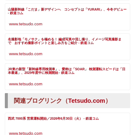
山陽新幹線「こだま」新デザインへ コンセプトは「YURARI」、今冬デビュー
- 鉄道コム
www.tetsudo.com
名撮影地「モノサク」を極める！ 編成写真や流し撮り、イメージ写真撮影ま
で おすすめ撮影ポイントと楽しみ方をご紹介 - 鉄道コム
www.tetsudo.com
JR東の新型「新幹線専用検測車」、愛称は「SOAR」 検測運転スピードは「日
本最速」、2029年度中に検測開始 - 鉄道コム
www.tetsudo.com
関連ブログリンク（
Tetsudo.com
）
西武 7000系 営業運転開始／2026年6月30日（火） - 鉄道コム
www.tetsudo.com