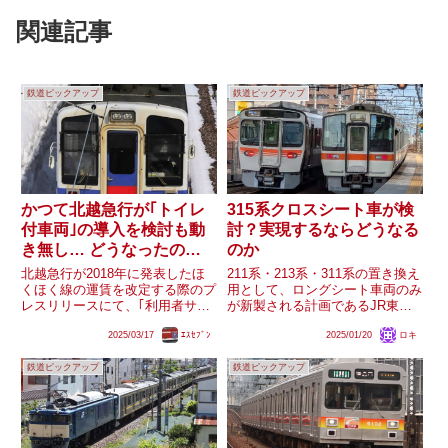
関連記事
鉄道ピックアップ
鉄道ピックアップ
かつて北越急行が｢トイレ
315系クロスシート車が検
付車両｣の導入を検討も動
討？実現するならどうなる
き無し… どうなったの
のか
か？
北越急行が2018年に発表したほ
211系・213系・311系の置き換え
くほく線の運賃を改定する際のプ
用として、ロングシート車両のみ
レスリリースにて、｢利用者サー
が新製される計画であるJR東海
ビスの向上策｣として｢トイレ付
の315系ですが、クロスシート車
2025/03/17
ｴｽｾﾌﾞﾝ
2025/01/20
ロキ
車両の早期導入｣を検討している
両が検討されているという噂が流
ことが記載されており、当時の計
れているようです。真偽は不明で
鉄道ピックアップ
鉄道ピックアップ
画だと平成36～41年度(実際の令
すが、仮に実現するのであればど
和6～11年度、西暦20...
のような導入計画にな...