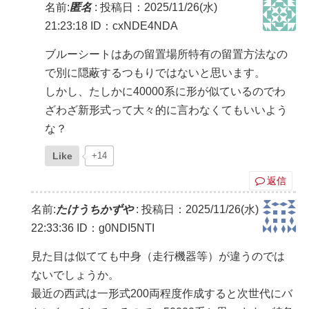
名前:
匿名
:
投稿日：2025/11/26(水)
21:23:18
ID：cxNDE4NDA
ブルーシートはあの留置場所特有の留置方法なの
で別に隠蔽するつもりではないと思います。
しかし、たしかに40000系に形が似ているのでわ
ざわざ新形式って大々的に言わなくてもいいよう
な？
Like
+14
返信
名前:
たけうちかずや
:
投稿日：2025/11/26(水)
22:33:36
ID：g0NDI5NTI
見た目は似てても中身（走行機器等）が違うのでは
ないでしょうか。
最近の西武は一形式200両程度作成すると次世代にバ