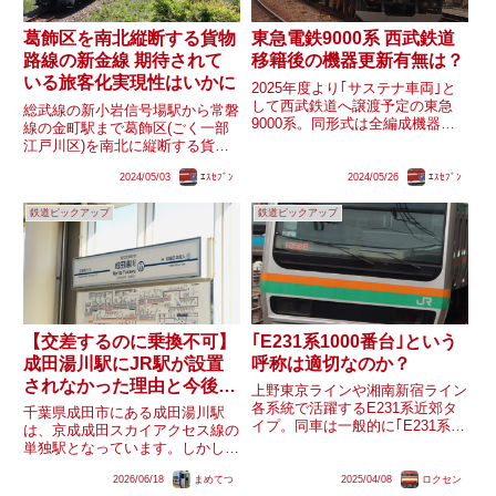
葛飾区を南北縦断する貨物
東急電鉄9000系 西武鉄道
路線の新金線 期待されて
移籍後の機器更新有無は？
いる旅客化実現性はいかに
2025年度より｢サステナ車両｣と
して西武鉄道へ譲渡予定の東急
総武線の新小岩信号場駅から常磐
9000系。同形式は全編成機器更
線の金町駅まで葛飾区(ごく一部
新は行われておらず、1980年代
江戸川区)を南北に縦断する貨物
にVVVFインバーターが開発され
線の新金線。葛飾区の公共交通機
た初期の独特なサウンドが楽しめ
2024/05/03
ｴｽｾﾌﾞﾝ
2024/05/26
ｴｽｾﾌﾞﾝ
関は常磐線各駅停車・京成本線・
ますが、それ故に故障・部品枯渇
京成押上線・北総線・総武線と東
などのリスクも高まるこ...
鉄道ピックアップ
鉄道ピックアップ
西は充実していますが、南北とな
ると京成金町線の京成高砂〜京
成...
【交差するのに乗換不可】
｢E231系1000番台｣という
成田湯川駅にJR駅が設置
呼称は適切なのか？
されなかった理由と今後の
上野東京ラインや湘南新宿ライン
展望は
各系統で活躍するE231系近郊タ
千葉県成田市にある成田湯川駅
イプ。同車は一般的に｢E231系
は、京成成田スカイアクセス線の
1000番台｣と呼ばれていますが、
単独駅となっています。しかし同
一方で編成内には8000番台や
駅では、高架を走る成田スカイア
3000番台、6000番台からなる車
2026/06/18
まめてつ
2025/04/08
ロクセン
クセス線の真下をJR成田線我孫