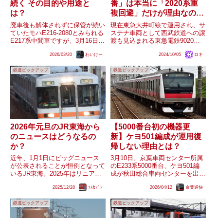
続く その目的や用途と
番」は本当に「2020系重
は？
複回避」だけが理由なの
か？
廃車後も解体されずに保管が続い
現在東急大井町線で運用され、サ
ていたモハE216-2080とみられる
ステナ車両として西武鉄道への譲
E217系中間車ですが、3月16日に
渡も見込まれる東急電鉄9020
長野総合車両センター構内を移動
系。元は「2000系」という系列
2026/03/20
わいけー
2024/10/05
ロキ
している様子が目撃されていま
番号で、転用時や正規編成に組み
す。以前目撃されていた仮台車へ
換えた際に改番された経緯があり
鉄道ピックアップ
鉄道ピックアップ
の交換や座席の撤去に加え、空調
ます。改番に至った理由として、
装置の撤去、表記類...
「M2車（デハ2250,23...
2026年元旦のJR東海から
【5000番台初の機器更
のニュースはどうなるの
新】ケヨ501編成が運用復
か？
帰しない理由とは？
近年、1月1日にビッグニュース
3月10日、京葉車両センター所属
が公表されることが恒例となって
のE233系5000番台、ケヨ501編
いるJR東海。2025年はリニアの
成が秋田総合車両センターを出場
新型中間車が同年夏に導入される
しました。 同編成はその後、3
2025/12/28
ｴｽｾﾌﾞﾝ
2026/04/12
京葉通快
ことが公表されました。今シーズ
月18日に京葉線内で試運転を行
ンは先日385系量産先行車の詳細
ったようですが、それ以降、出場
鉄道ピックアップ
鉄道ピックアップ
が発表され、既にビッグニュース
から一ヶ月が経過した（4/11）現
といえるものが公表されて...
在に至るまで運用...