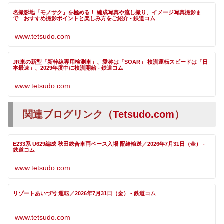
名撮影地「モノサク」を極める！ 編成写真や流し撮り、イメージ写真撮影ま
で おすすめ撮影ポイントと楽しみ方をご紹介 - 鉄道コム
www.tetsudo.com
JR東の新型「新幹線専用検測車」、愛称は「SOAR」 検測運転スピードは「日
本最速」、2029年度中に検測開始 - 鉄道コム
www.tetsudo.com
関連ブログリンク（
Tetsudo.com
）
E233系 U629編成 秋田総合車両ベース入場 配給輸送／2026年7月31日（金） -
鉄道コム
www.tetsudo.com
リゾートあいづ号 運転／2026年7月31日（金） - 鉄道コム
www.tetsudo.com