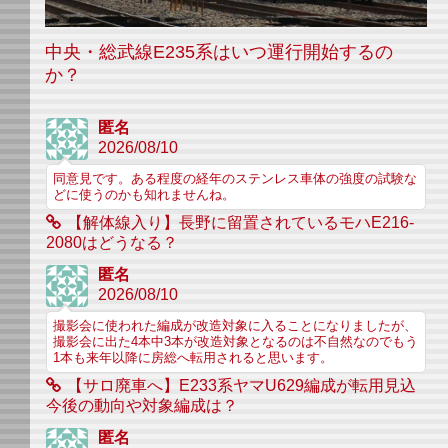
中央・総武線E235系はいつ運行開始するの
か？
匿名
2026/08/10
同意見です。ある程度の経年のステンレス車体の強度の試験な
どに使うのかも知れませんね。
【解体線入り】長野に留置されているモハE216-
2080はどうなる？
匿名
2026/08/10
撮影会に使われた編成が改造対象に入ることになりましたが、
撮影会に出た4本中3本が改造対象となるのは不自然なのでもう
1本も来年以降に房総へ転用されると思います。
【サロ廃車へ】E233系ヤマU629編成が転用見込
今後の動向や対象編成は？
匿名