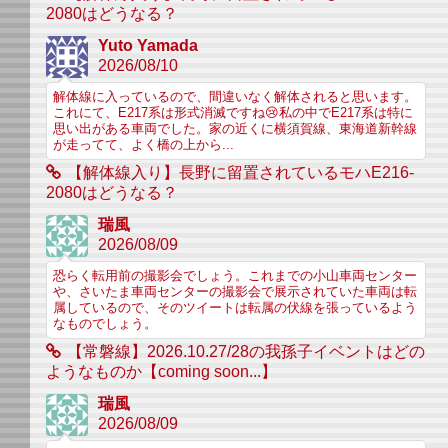
2080はどうなる？
Yuto Yamada
2026/08/10
解体線に入っているので、間違いなく解体されると思います。
これにて、E217系は形式消滅ですね😢私の中でE217系は特に
思い出がある車両でした。家の近くに横須賀線、東海道新幹線
が走ってて、よく橋の上から...
【解体線入り】長野に留置されているモハE216-
2080はどうなる？
瑞風
2026/08/09
恐らく転用前の撮影会でしょう。これまでの小山車両センター
や、さいたま車両センターの撮影会で展示されていた車両は転
属しているので、そのツイートは転属の伏線を張っているよう
なものでしょう。
【常磐線】2026.10.27/28の我孫子イベントはどの
ようなものか【coming soon...】
瑞風
2026/08/09