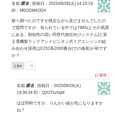
名前:
匿名
:
投稿日：2025/08/26(火) 14:10:19
ID：M0ODM4ODA
散々調べたのですが残念ながら及びませんでしたの
で質問ですが、知られている中ではTIMS(とその系譜
にある、類似性の高い同世代他社向けシステム)と富
士電機製ラックアンドピニオン式ドアエンジンの組
み合わせ採用はE233系2000番台(での換装)が初です
か？
Like
+1
返信
名前:
匿名
:
投稿日：2025/08/26(火)
19:36:34
ID：Q2OTkzNjM
ほぼ同時ですが、りんかい線が先になりますか
ね？