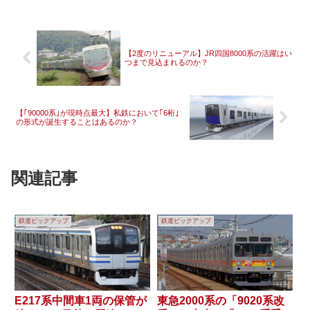
【2度のリニューアル】JR四国8000系の活躍はい
つまで見込まれるのか？
【｢90000系｣が現時点最大】私鉄において｢6桁｣
の形式が誕生することはあるのか？
関連記事
鉄道ピックアップ
鉄道ピックアップ
E217系中間車1両の保管が
東急2000系の「9020系改