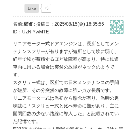
Like
+5
名前:
匿名
:
投稿日：2025/08/15(金) 18:35:56
ID：UzNjYwMTE
リニアモーター式ドアエンジンは、長所としてメン
テナンスフリーが有りますが短所として埃に弱く、
経年で埃が蓄積するほど故障率が高まり、特に鉄道
車両に用いる場合は突然の故障がネックのようで
す。
スクリュー式は、区所での日常メンテナンスの手間
が短所、その分突然の故障に強い点が長所です。
リニアモーター式は当初から懸念が有り、当時の趣
味誌に「スクリュー式と比べ寿命に難があり、主に
開閉回数の少ない路線に導入した」と記載されてい
た記憶です。