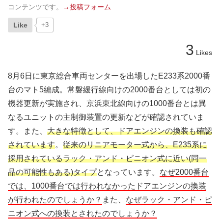
コンテンツです。
→投稿フォーム
Like
+3
3
Likes
8月6日に東京総合車両センターを出場したE233系2000番
台のマト5編成。常磐緩行線向けの2000番台としては初の
機器更新が実施され、京浜東北線向けの1000番台とは異
なるユニットの主制御装置の更新などが確認されていま
す。また、
大きな特徴として、ドアエンジンの換装も確認
されています
。
従来のリニアモーター式から、E235系に
採用されているラック・アンド・ピニオン式に近い(同一
品の可能性もある)タイプ
となっています。
なぜ2000番台
では、1000番台では行われなかったドアエンジンの換装
が行われたのでしょうか？
また、
なぜラック・アンド・ピ
ニオン式への換装とされたのでしょうか？