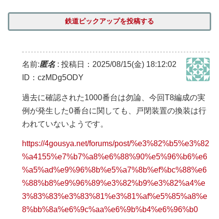
鉄道ピックアップを投稿する
名前:
匿名
:
投稿日：2025/08/15(金) 18:12:02
ID：czMDg5ODY
過去に確認された1000番台は勿論、今回T8編成の実
例が発生した0番台に関しても、戸閉装置の換装は行
われていないようです。
https://4gousya.net/forums/post/%e3%82%b5%e3%82
%a4155%e7%b7%a8%e6%88%90%e5%96%b6%e6
%a5%ad%e9%96%8b%e5%a7%8b%ef%bc%88%e6
%88%b8%e9%96%89%e3%82%b9%e3%82%a4%e
3%83%83%e3%83%81%e3%81%af%e5%85%a8%e
8%bb%8a%e6%9c%aa%e6%9b%b4%e6%96%b0