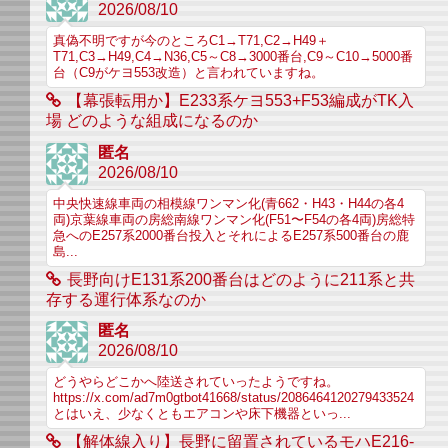
2026/08/10
真偽不明ですが今のところC1→T71,C2→H49＋
T71,C3→H49,C4→N36,C5～C8→3000番台,C9～C10→5000番
台（C9がケヨ553改造）と言われていますね。
【幕張転用か】E233系ケヨ553+F53編成がTK入
場 どのような組成になるのか
匿名
2026/08/10
中央快速線車両の相模線ワンマン化(青662・H43・H44の各4
両)京葉線車両の房総南線ワンマン化(F51〜F54の各4両)房総特
急へのE257系2000番台投入とそれによるE257系500番台の鹿
島...
長野向けE131系200番台はどのように211系と共
存する運行体系なのか
匿名
2026/08/10
どうやらどこかへ陸送されていったようですね。
https://x.com/ad7m0gtbot41668/status/2086464120279433524
とはいえ、少なくともエアコンや床下機器といっ...
【解体線入り】長野に留置されているモハE216-