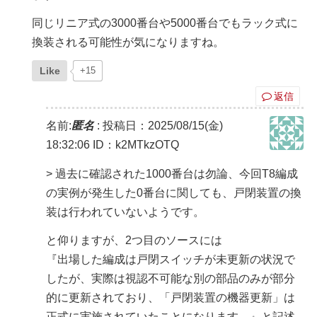
同じリニア式の3000番台や5000番台でもラック式に
換装される可能性が気になりますね。
Like
+15
返信
名前:
匿名
:
投稿日：2025/08/15(金)
18:32:06
ID：k2MTkzOTQ
> 過去に確認された1000番台は勿論、今回T8編成
の実例が発生した0番台に関しても、戸閉装置の換
装は行われていないようです。
と仰りますが、2つ目のソースには
『出場した編成は戸閉スイッチが未更新の状況で
したが、実際は視認不可能な別の部品のみが部分
的に更新されており、「戸閉装置の機器更新」は
正式に実施されていたことになります。』と記述