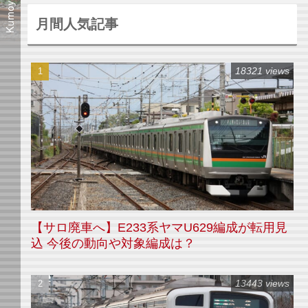
月間人気記事
18321 views
【サロ廃車へ】E233系ヤマU629編成が転用見
込 今後の動向や対象編成は？
13443 views