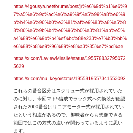
https://4gousya.net/forums/post/jr%e6%9d%b1%e6%9
7%a5%e6%9c%ac%e6%a9%9f%e5%99%a8%e6%9
b%b4%e6%96%b0%e3%81%af%e9%83%a8%e5%8
8%86%e6%9b%b4%e6%96%b0%e3%81%ab%e5%
a4%89%e6%9b%b4%ef%bc%88e233%e7%b3%bb%
e6%88%b8%e9%96%89%e8%a3%85%e7%bd%ae
https://x.com/LaviewMissile/status/195578832795072
5629
https://x.com/mu_keyo/status/1955819557341553092
これらの番台区分はスクリュー式が採用されていた
のに対し、今回マト5編成でラック式への換装が確認
された2000番台はリニアモーター式が採用されてい
たという相違があるので、趣味者からも想像できる
範囲ではこの方式の違いが関わっているように思い
ます。