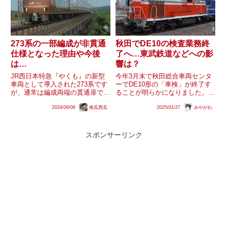
273系の一部編成が非貫通
秋田でDE10の検査業務終
仕様となった理由や今後
了へ…東武鉄道などへの影
は…
響は？
JR西日本特急『やくも』の新型
今年3月末で秋田総合車両センタ
車両として導入された273系です
ーでDE10形の「車検」が終了す
が、通常は編成両端の貫通扉で連
ることが明らかになりました。こ
結時に通り抜けが可能である所、
の結果、衣浦臨海鉄道はDD200形
2024/08/06
南瓜西瓜
2025/01/27
みやがわ
一部編成は貫通扉が準備工事とみ
シリーズを導入することになりま
られるような状況であることが新
した。東武鉄道ではDE10形の全
製出場時から指摘されていまし
般検査を秋田総合車両センターに
た。具体的には、奇数番号編成
委託しています。東武鉄...
スポンサーリンク
の...