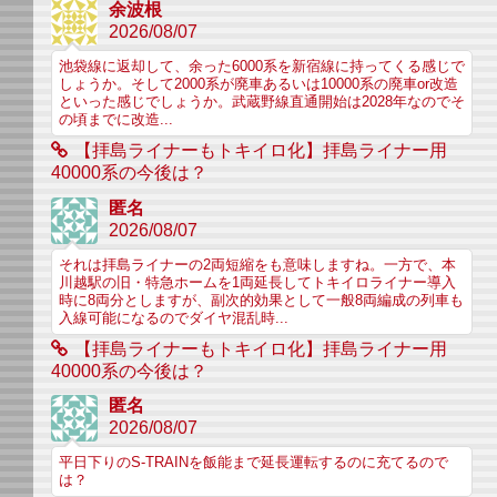
余波根
2026/08/07
池袋線に返却して、余った6000系を新宿線に持ってくる感じで
しょうか。そして2000系が廃車あるいは10000系の廃車or改造
といった感じでしょうか。武蔵野線直通開始は2028年なのでそ
の頃までに改造...
【拝島ライナーもトキイロ化】拝島ライナー用
40000系の今後は？
匿名
2026/08/07
それは拝島ライナーの2両短縮をも意味しますね。一方で、本
川越駅の旧・特急ホームを1両延長してトキイロライナー導入
時に8両分としますが、副次的効果として一般8両編成の列車も
入線可能になるのでダイヤ混乱時...
【拝島ライナーもトキイロ化】拝島ライナー用
40000系の今後は？
匿名
2026/08/07
平日下りのS-TRAINを飯能まで延長運転するのに充てるので
は？