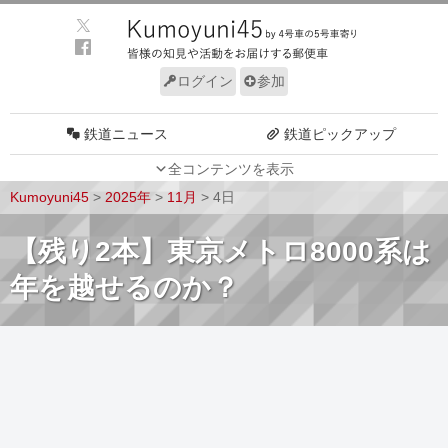
ログイン
参加
鉄道ニュース
鉄道ピックアップ
全コンテンツを表示
車両動向
施設動向
Kumoyuni45
>
2025年
>
11月
>
4日
車両技術
路線探訪
【残り2本】東京メトロ8000系は
ルール
サイトについて
年を越せるのか？