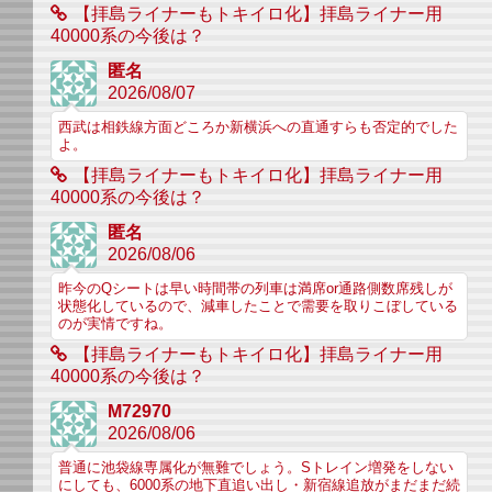
【拝島ライナーもトキイロ化】拝島ライナー用
40000系の今後は？
匿名
2026/08/07
西武は相鉄線方面どころか新横浜への直通すらも否定的でした
よ。
【拝島ライナーもトキイロ化】拝島ライナー用
40000系の今後は？
匿名
2026/08/06
昨今のQシートは早い時間帯の列車は満席or通路側数席残しが
状態化しているので、減車したことで需要を取りこぼしている
のが実情ですね。
【拝島ライナーもトキイロ化】拝島ライナー用
40000系の今後は？
M72970
2026/08/06
普通に池袋線専属化が無難でしょう。Sトレイン増発をしない
にしても、6000系の地下直追い出し・新宿線追放がまだまだ続