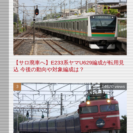
【サロ廃車へ】E233系ヤマU629編成が転用見
込 今後の動向や対象編成は？
14620 views