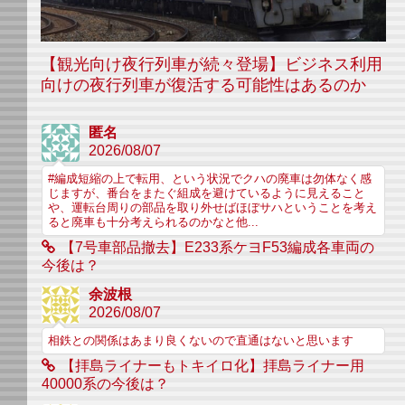
【観光向け夜行列車が続々登場】ビジネス利用
向けの夜行列車が復活する可能性はあるのか
匿名
2026/08/07
#編成短縮の上で転用、という状況でクハの廃車は勿体なく感
じますが、番台をまたぐ組成を避けているように見えること
や、運転台周りの部品を取り外せばほぼサハということを考え
ると廃車も十分考えられるのかなと他...
【7号車部品撤去】E233系ケヨF53編成各車両の
今後は？
余波根
2026/08/07
相鉄との関係はあまり良くないので直通はないと思います
【拝島ライナーもトキイロ化】拝島ライナー用
40000系の今後は？