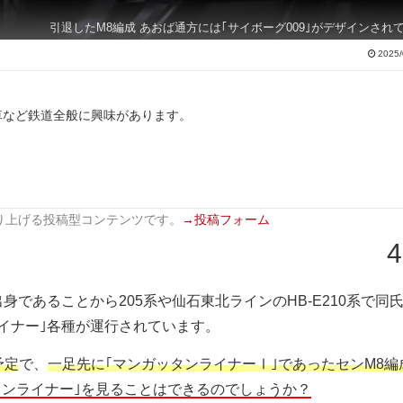
引退したM8編成 あおば通方には｢サイボーグ009｣がデザインされ
2025/
車など鉄道全般に興味があります。
り上げる投稿型コンテンツです。
→投稿フォーム
4
であることから205系や仙石東北ラインのHB-E210系で同
イナー｣各種が運行されています。
予定
で、
一足先に｢マンガッタンライナーⅠ｣であったセンM8編
ッタンライナー｣を見ることはできるのでしょうか？