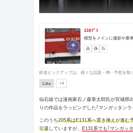
ｴｽｾﾌﾞﾝ
模型をメインに撮影や乗
鉄道ピックアップは、様々な話題・噂・予想を取
Like
+4
仙石線では漫画家石ノ森章太郎氏が宮城県出身
りの作品をラッピングした｢マンガッタンラ
このうち
205系はE131系へ置き換えが進む
引退
していますが、
E131系でも｢マンガ