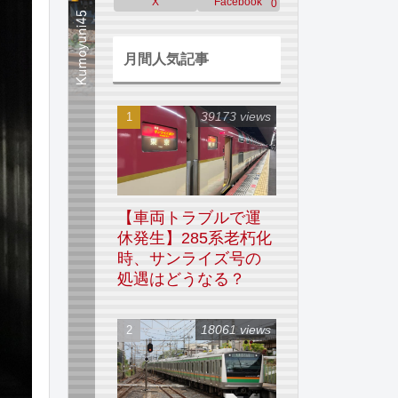
X
Facebook
0
月間人気記事
39173 views
【車両トラブルで運
休発生】285系老朽化
時、サンライズ号の
処遇はどうなる？
18061 views