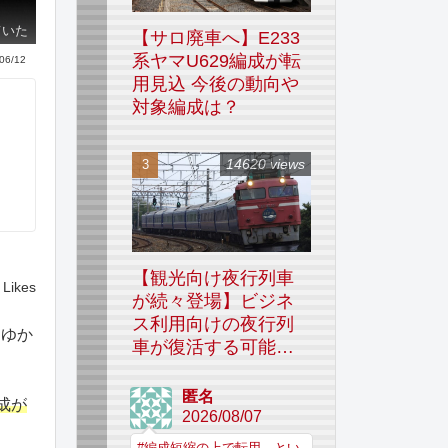
ていた
【サロ廃車へ】E233
系ヤマU629編成が転
06/12
用見込 今後の動向や
対象編成は？
14620 views
【観光向け夜行列車
Likes
が続々登場】ビジネ
ス利用向けの夜行列
氏ゆか
車が復活する可能性
はあるのか
匿名
成が
2026/08/07
#編成短縮の上で転用、とい