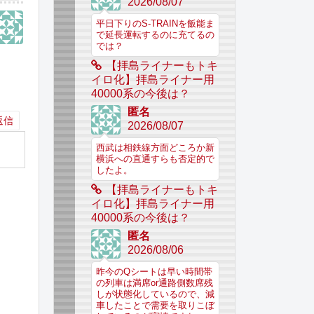
2026/08/07
平日下りのS-TRAINを飯能ま
で延長運転するのに充てるの
では？
【拝島ライナーもトキ
イロ化】拝島ライナー用
40000系の今後は？
匿名
返信
2026/08/07
西武は相鉄線方面どころか新
横浜への直通すらも否定的で
したよ。
【拝島ライナーもトキ
イロ化】拝島ライナー用
40000系の今後は？
匿名
2026/08/06
昨今のQシートは早い時間帯
の列車は満席or通路側数席残
しが状態化しているので、減
車したことで需要を取りこぼ