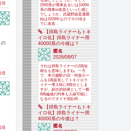
る感じでしょうか。そして
返信
2000系が廃車あるいは10000
系の廃車or改造といった感じ
でしょうか。武蔵野線直通開
始は2028年なのでその頃ま
でに改造...
【拝島ライナーもトキ
イロ化】拝島ライナー用
もの
40000系の今後は？
匿名
2026/08/07
それは拝島ライナーの2両短
縮をも意味しますね。一方
返信
で、本川越駅の旧・特急ホー
ムを1両延長してトキイロラ
イナー導入時に8両分としま
すが、副次的効果として一般
8両編成の列車も入線可能に
なるのでダイヤ混乱時...
【拝島ライナーもトキ
イロ化】拝島ライナー用
40000系の今後は？
匿名
返信