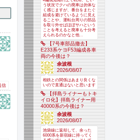
う状況でクハの廃車は勿体な
く感じますが、番台をまたぐ
組成を避けているように見え
ることや、運転台周りの部品
を取り外せばほぼサハという
ことを考えると廃車も十分考
えられるのかなと他...
【7号車部品撤去】
E233系ケヨF53編成各車
両の今後は？
余波根
2026/08/07
相鉄との関係はあまり良くな
返信
いので直通はないと思います
【拝島ライナーもトキ
イロ化】拝島ライナー用
40000系の今後は？
余波根
2026/08/07
池袋線に返却して、余った
6000系を新宿線に持ってく