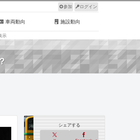
参加
ログイン
車両動向
施設動向
表示
ルール
サイトについて
？
シェアする