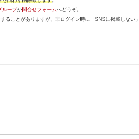
容を問わず削除致します
。
グループ
か
問合せフォーム
へどうぞ。
介することがありますが、
非ログイン時に「SNSに掲載しない