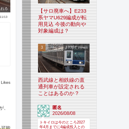
される
【サロ廃車へ】E233
系ヤマU629編成が転
11/13
用見込 今後の動向や
対象編成は？
13394 views
西武線と相鉄線の直
Likes
通列車が設定される
ことはあるのか？
匿名
が、
2026/08/08
トキイロは今のところ2027
年4月までに4編成投入との
る可能