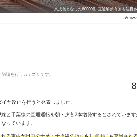
京成色となった80000形 直通解禁有無も注目
2025/
て議論を行うカテゴリです。
8
)にダイヤ改正を行うと発表しました。
戸線と千葉線の直通運転を朝・夕各2本増発するとされています
となっています。
される車両が日中の千葉・千原線の折り返し運用にも充当され