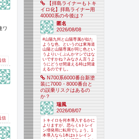
【拝島ライナーもトキ
イロ化】拝島ライナー用
40000系の今後は？
匿名
連ワ
2026/08/08
#山陽九州と山陽専属が似た
ような色、というのは東海道
山陽と山陽専属が同じ色とい
うよりいくぶんかマシではな
いですかね？みなさん言うよ
返信
うにどうせ間違える時は間違
えるのですし。
N700系6000番台新塗
装に7000・8000番台と
の誤乗リスクはあるの
。
か？
瑞風
2026/08/07
返信
トキイロを何本導入するかに
よりますが、恐らくsトレイ
ン増発用に転用でしょう。1
本導入なら1本はsトレイン