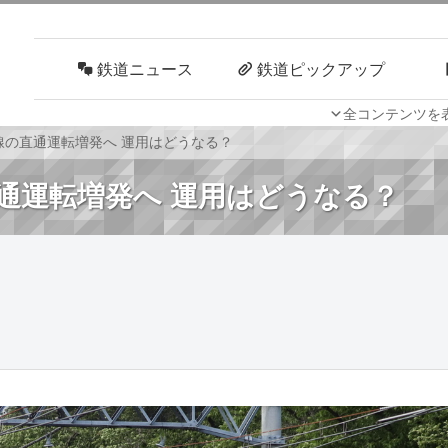
鉄道ニュース
鉄道ピックアップ
全コンテンツを
車両技術
路線探訪
線の直通運転増発へ 運用はどうなる？
通運転増発へ 運用はどうなる？