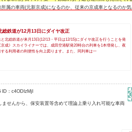
所属の車両(元新京成)になるのか、従来の京成車となるのか気
北総鉄道が12月13日にダイヤ改正
北総鉄道が来月13日(12/13・平日は12/15)にダイヤ改正を行うことを発
京成》スカイライナーでは、成田空港駅発20時台の列車を1本増発し、夜
着する利用者の利便性を向上図ります。また、同列車は一
6
ID：c4ODIzMjI
しませんから、保安装置等含めて理論上乗り入れ可能な車両