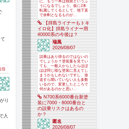
に、もう一本は残留というふ
うになるでしょう。仮に2本
転属してくるとして、地下直
で
で余剰となるものが...
【拝島ライナーもトキ
イロ化】拝島ライナー用
40000系の今後は？
して
瑞風
2026/08/07
誤乗はあり得るのではないの
でしょうか？塗装案を見てい
ても、一般人からしたらほぼ
返信
ほぼ同じ様な塗装に見えてし
まうかもしれないですし、放
送すら聞いていない人も多数
いるので、変更したところで
何があるのかと思い...
N700系6000番台新塗
繋がり
装に7000・8000番台と
の誤乗リスクはあるの
か？
で入
匿名
2026/08/07