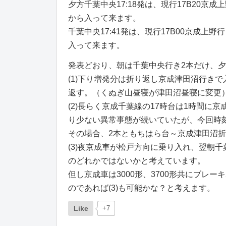
夕方千葉中央17:18発は、現行17B20京
から入って来ます。
千葉中央17:41発は、現行17B00京成上
入って来ます。
発表どおり、朝は千葉中央行き2本だけ、
(1)下り増発分は折り返し京成津田沼行き
返す。（くぬぎ山昼寝が津田沼昼寝に変更
(2)長らく京成千葉線の17時台は1時間に
り少ない異常事態が続いていたが、今回時
その場合、2本ともちはら台～京成津田沼
(3)夜京成車が松戸方向に乗り入れ、翌朝
のどれかではないかと考えています。
但し京成車は3000形、3700形共にブレ
のであれば(3)も可能かな？と考えます。
Like
+7