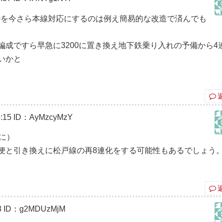
00を今さら本線対応にするのは例え簡易的な改造で済んでも
成ですら早急に3200に置き換え地下鉄乗り入れの予備から4
いかと
:15
ID：AyMzcyMzY
に）
便と引き換えに松戸線の再8連化をする可能性もあるでしょう
3
ID：g2MDUzMjM