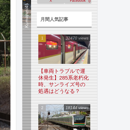
X
Facebook
0
月間人気記事
32470 views
【車両トラブルで運
休発生】285系老朽化
時、サンライズ号の
処遇はどうなる？
18144 views