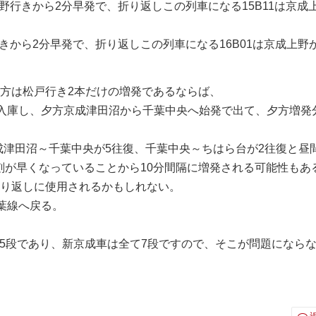
成上野行きから2分早発で、折り返しこの列車になる15B11は京成
野行きから2分早発で、折り返しこの列車になる16B01は京成上野
夕方は松戸行き2本だけの増発であるならば、
で入庫し、夕方京成津田沼から千葉中央へ始発で出て、夕方増発
）
京成津田沼～千葉中央が5往復、千葉中央～ちはら台が2往復と昼
刻が早くなっていることから10分間隔に増発される可能性もあ
折り返しに使用されるかもしれない。
千葉線へ戻る。
ーキ5段であり、新京成車は全て7段ですので、そこが問題になら