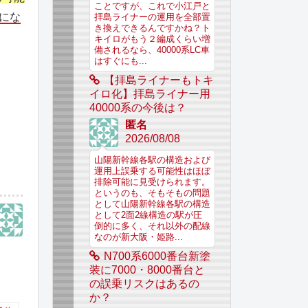
ことですが、これで小江戸と
にな
拝島ライナーの運用を全部置
き換えできるんですかね？ト
キイロがもう２編成くらい増
備されるなら、40000系LC車
はすぐにも...
【拝島ライナーもトキ
イロ化】拝島ライナー用
40000系の今後は？
匿名
2026/08/08
山陽新幹線各駅の構造および
運用上誤乗する可能性はほぼ
排除可能に見受けられます。
というのも、そもそもの問題
として山陽新幹線各駅の構造
として2面2線構造の駅が圧
倒的に多く、それ以外の配線
なのが新大阪・姫路...
N700系6000番台新塗
装に7000・8000番台と
の誤乗リスクはあるの
か？