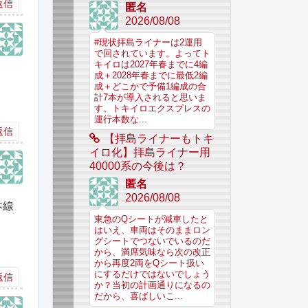
返信
匿名
2026/08/08
#現状拝島ライナーは2運用
で回されています。よってト
キイロは2027年春までに4編
成＋2028年春までに最低2編
成＋どこかで予備1編成の合
計7本が導入されると思いま
す。トキイロエクスプレスの
運行本数な...
返信
【拝島ライナーもトキ
イロ化】拝島ライナー用
40000系の今後は？
匿名
2026/08/08
本線
東急のQシートが減車したと
はいえ、車両はそのままロン
グシートでつないでいるのだ
から、満席気味なら次の改正
から再度2両をQシート扱い
にするだけではないでしょう
返信
か？当初の計画通りになるの
だから、喜ばしいこ...