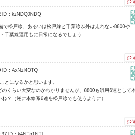
2
ID：kzNDQ0NDQ
備で松戸線、あるいは松戸線と千葉線以外は走れない8800や
戸線・千葉線運用もに日常になるでしょう
0
ID：AxNzI4OTQ
使うことになるかと思います。
のくらい大変なのかわかりませんが、8800も汎用6連として
かね？（逆に本線系6連を松戸線でも使うように）
:37
ID：k4NTg1NTI