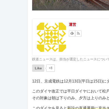
運営
鉄道ニュースは、担当が選定したニュースについ
Like
+8
12日、京成電鉄は12月13日(平日は15日
このダイヤ改正では平日ダイヤにおいて松
その対象は朝は下りのみ、夕方は上りのみ
このダイヤを見ると
新設の直通運用に充当