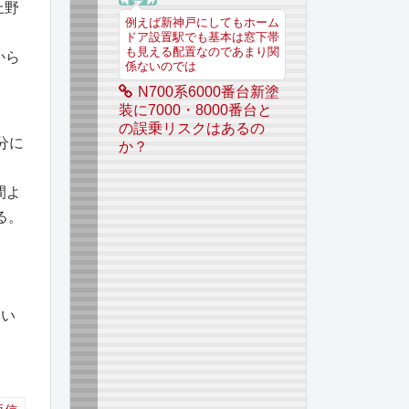
上野
例えば新神戸にしてもホーム
ドア設置駅でも基本は窓下帯
も見える配置なのであまり関
から
係ないのでは
N700系6000番台新塗
装に7000・8000番台と
の誤乗リスクはあるの
分に
か？
間よ
る。
ない