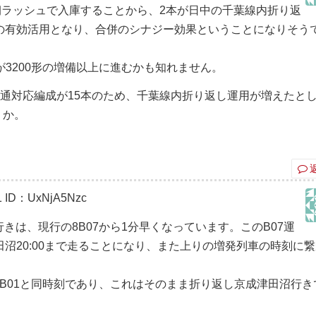
朝ラッシュで入庫することから、2本が日中の千葉線内折り返
の有効活用となり、合併のシナジー効果ということになりそう
退が3200形の増備以上に進むかも知れません。
通対応編成が15本のため、千葉線内折り返し運用が増えたと
うか。
1
ID：UxNjA5Nzc
行きは、現行の8B07から1分早くなっています。このB07運
沼20:00まで走ることになり、また上りの増発列車の時刻に
9B01と同時刻であり、これはそのまま折り返し京成津田沼行き