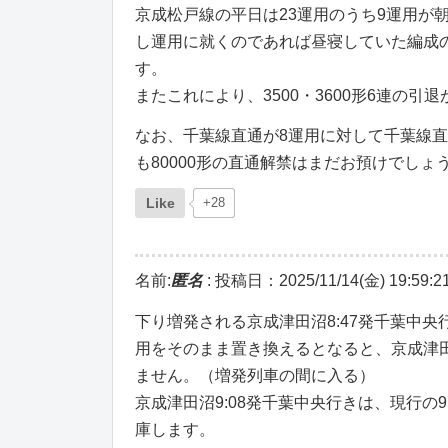
京成松戸線の平日は23運用のうち9運用が
し運用に就くのであれば昼寝していた編成
す。
またこれにより、3500・3600形6連の引
なお、千葉線直通が8運用に対して千葉線直
も80000形の直通解禁はまだお預けでしょ
Like
+28
名前:
匿名
:
投稿日：2025/11/14(金) 19:59:2
下り増発される京成津田沼8:47発千葉中央
用をそのまま置き換えるとなると、京成津田
ません。（増発列車の間に入る）
京成津田沼9:08発千葉中央行きは、現行の
庫します。