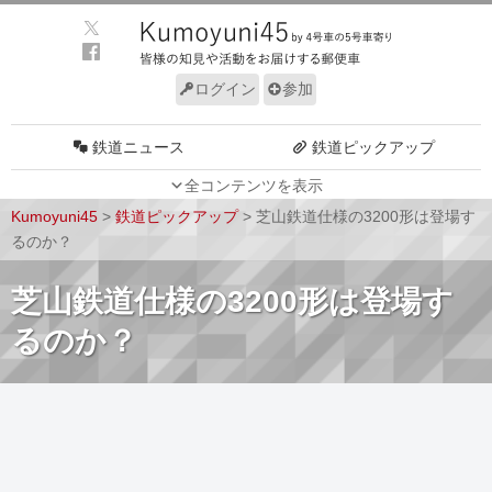
ログイン
参加
鉄道ニュース
鉄道ピックアップ
全コンテンツを表示
車両動向
施設動向
Kumoyuni45
>
鉄道ピックアップ
>
芝山鉄道仕様の3200形は登場す
車両技術
路線探訪
るのか？
ルール
サイトについて
芝山鉄道仕様の3200形は登場す
るのか？