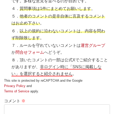
です。多様な意見を並べるのが目的です。
４．
質問事項は1件にまとめてお願いします
。
５．
他者のコメントの是非自体に言及するコメント
はお止め下さい
。
６．
以上の規約に沿わないコメントは、内容を問わ
ず削除致します
。
７．ルールを守れていないコメントは
運営グループ
か
問合せフォーム
へどうぞ。
８．頂いたコメントの一部は公式Xでご紹介すること
がありますが、
非ログイン時に「SNSに掲載しな
い」を選択すると紹介されません
。
This site is protected by reCAPTCHA and the Google
Privacy Policy
and
Terms of Service
apply.
コメント
※