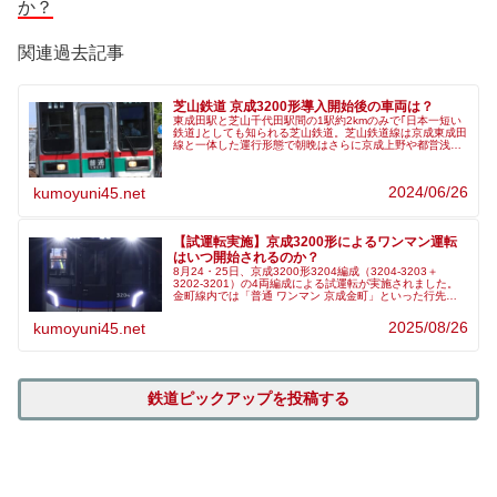
か？
関連過去記事
芝山鉄道 京成3200形導入開始後の車両は？
東成田駅と芝山千代田駅間の1駅約2kmのみで｢日本一短い
鉄道｣としても知られる芝山鉄道。芝山鉄道線は京成東成田
線と一体した運行形態で朝晩はさらに京成上野や都営浅草
線・京急線方面との直通列車が運行されており、保有車両
も京成から借り入れている3...
2024/06/26
kumoyuni45.net
【試運転実施】京成3200形によるワンマン運転
はいつ開始されるのか？
8月24・25日、京成3200形3204編成（3204-3203＋
3202-3201）の4両編成による試運転が実施されました。
金町線内では「普通 ワンマン 京成金町」といった行先表
示も確認されており、ワンマン運転を想定した試運転であ
った可能...
2025/08/26
kumoyuni45.net
鉄道ピックアップを投稿する