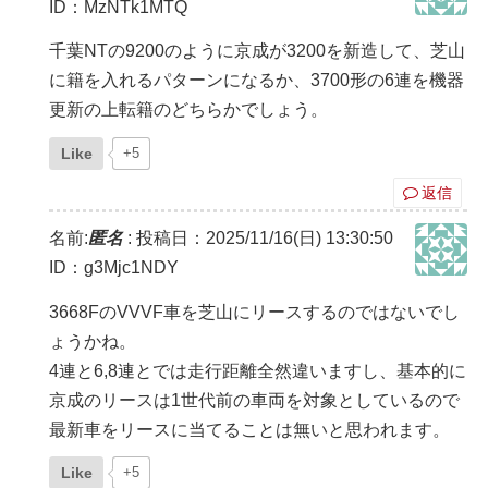
ID：MzNTk1MTQ
千葉NTの9200のように京成が3200を新造して、芝山
に籍を入れるパターンになるか、3700形の6連を機器
更新の上転籍のどちらかでしょう。
Like
+5
返信
名前:
匿名
:
投稿日：2025/11/16(日) 13:30:50
ID：g3Mjc1NDY
3668FのVVVF車を芝山にリースするのではないでし
ょうかね。
4連と6,8連とでは走行距離全然違いますし、基本的に
京成のリースは1世代前の車両を対象としているので
最新車をリースに当てることは無いと思われます。
Like
+5