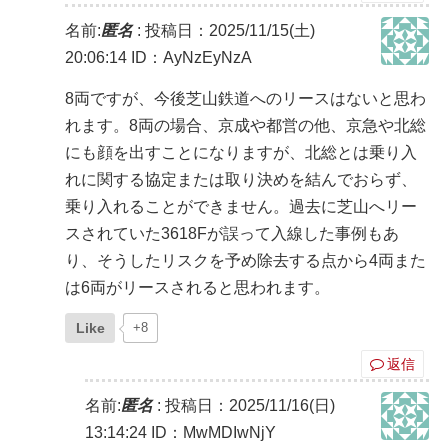
名前:
匿名
:
投稿日：2025/11/15(土)
20:06:14
ID：AyNzEyNzA
8両ですが、今後芝山鉄道へのリースはないと思わ
れます。8両の場合、京成や都営の他、京急や北総
にも顔を出すことになりますが、北総とは乗り入
れに関する協定または取り決めを結んでおらず、
乗り入れることができません。過去に芝山へリー
スされていた3618Fが誤って入線した事例もあ
り、そうしたリスクを予め除去する点から4両また
は6両がリースされると思われます。
Like
+8
返信
名前:
匿名
:
投稿日：2025/11/16(日)
13:14:24
ID：MwMDIwNjY