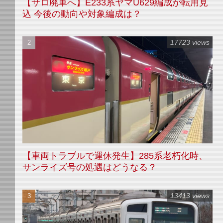
【サロ廃車へ】E233系ヤマU629編成が転用見
込 今後の動向や対象編成は？
17723 views
【車両トラブルで運休発生】285系老朽化時、
サンライズ号の処遇はどうなる？
13413 views