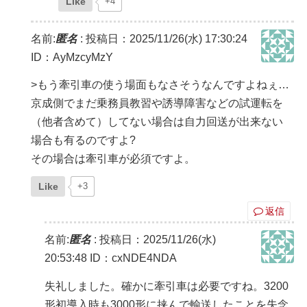
Like
+4
名前:
匿名
:
投稿日：2025/11/26(水) 17:30:24
ID：AyMzcyMzY
>もう牽引車の使う場面もなさそうなんですよねぇ…
京成側でまだ乗務員教習や誘導障害などの試運転を
（他者含めて）してない場合は自力回送が出来ない
場合も有るのですよ?
その場合は牽引車が必須ですよ。
Like
+3
返信
名前:
匿名
:
投稿日：2025/11/26(水)
20:53:48
ID：cxNDE4NDA
失礼しました。確かに牽引車は必要ですね。3200
形初導入時も3000形に挟んで輸送したことを失念