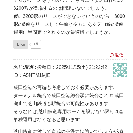
するかリースをするかで、どちらにせよ芝山仕様の
3200形が登場するのは間違いないでしょう。
仮に3200形のリースができないというのなら、3000
形の6連をリースして午前と夕方にある芝山線の6連
運用に半固定で入れるのが最適解でしょうか。
Like
+9
返信
名前:
匿名
:
投稿日：2025/11/15(土) 21:22:42
ID：A5NTM1MjE
成田空港の再編も考慮しておく必要があります.
ターミナル統合で成田空港総合駅に統合され,東成田
廃止で芝山鉄道も駅統合の可能性があります.
そうなれば,芝山鉄道専用ホームを設けない限り,4連
単独運用はなくなると思います.
芝山鉄道に対して京成の交渉力は強いでしょうが,京