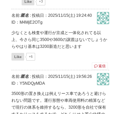
Like
+3
名前:
匿名
:
投稿日：2025/11/15(土) 19:24:40
ID：M4MjE2OTg
少なくとも検査や運行が京成と一体化されてる以
上、今さら同じ3500や3600の譲渡はないでしょうか
らやはり基本は3200新造だと思います
Like
+6
返信
名前:
匿名
:
投稿日：2025/11/15(土) 19:56:26
ID：Y5NDQyMDA
3500形の置き換えは例えリース車であろうと避けら
れない問題です。運行形態や車両使用料の精算など
で現行の体系を維持するなら、3200形を自社で保有