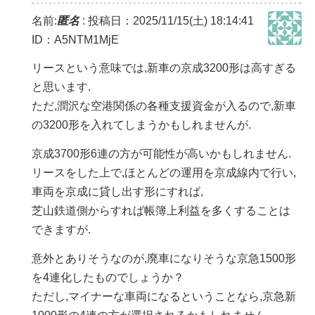
名前:
匿名
:
投稿日：2025/11/15(土) 18:14:41
ID：A5NTM1MjE
リースという意味では,新車の京成3200形は高すぎる
と思います.
ただ,潤沢な空港関係の各種支援資金が入るので,新車
の3200形を入れてしまうかもしれませんが.
京成3700形6連の方が可能性が高いかもしれません.
リースをした上で,ほとんどの運用を京成線内で行い,
車両を京成に貸し出す形にすれば,
芝山鉄道側からすれば帳簿上利益を多くすることは
できますが.
意外とありそうなのが,廃車になりそうな京急1500形
を4連化したものでしょうか？
ただし,マイナーな車両になるということなら,京急新