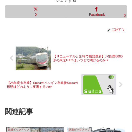
シェアする
X
Facebook
0
ｴｽｾﾌﾞﾝ
【リニューアルと別枠で機器更新】JR四国8000
系の東芝GTOはいつまで聞けるのか？
【26年度末卒業】Suicaのペンギン卒業後Suicaの
形態はどのように変遷するのか
関連記事
鉄道ピックアップ
鉄道ピックアップ