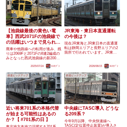
【池袋線最後の黄色い電
JR東海・東日本直通運転
車】西武2071Fの池袋線で
の今後は？
の活躍はいつまで見られ
現在JR東海とJR東日本の直通運
る？
転は静岡エリアと長野エリアの2
廃車や他路線への転用が進み、残
箇所で行われています。JR東海
りは2069Fと2071Fの8連2編成の
からJR東日本へは東海道線熱
みとなった西武池袋線の新2000
海〜東京間に285系寝台特急サン
系。うち2069Fは「西武鉄道創立
ライズ号(JR西日本車と共通運用)
2025/07/24
ｴｽｾﾌﾞﾝ
2026/06/15
ｴｽｾﾌﾞﾝ
110周年記念トレイン」の茶色塗
が、長野エリアでは383系特急し
装であるため、｢黄色い電車｣と
なの号や飯田線・中央西...
鉄道ピックアップ
鉄道ピックアップ
しては2071Fが最後の1編成とな
っていま...
近い将来701系の本格代替
中央線にTASC導入 どうな
が始まる可能性はあるの
る209系？
か？【 #701系の日 】
今年9月以降、中央快速線へ
TASC(定位置停止装置)が導入さ
東北地方各地で活躍する701系。