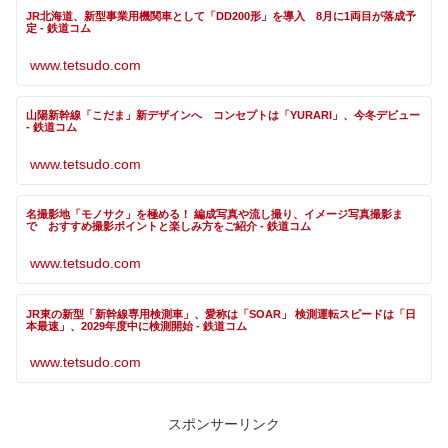
JR北海道、新型事業用機関車として「DD200形」を導入 8月に1両目が落成予
定 - 鉄道コム
www.tetsudo.com
山陽新幹線「こだま」新デザインへ コンセプトは「YURARI」、今冬デビュー
- 鉄道コム
www.tetsudo.com
名撮影地「モノサク」を極める！ 編成写真や流し撮り、イメージ写真撮影ま
で おすすめ撮影ポイントと楽しみ方をご紹介 - 鉄道コム
www.tetsudo.com
JR東の新型「新幹線専用検測車」、愛称は「SOAR」 検測運転スピードは「日
本最速」、2029年度中に検測開始 - 鉄道コム
www.tetsudo.com
スポンサーリンク