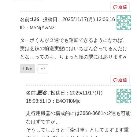
返信
名前:
126
:
投稿日：2025/11/17(月) 12:06:16
ID：M5NjYwNzI
ターボくんが２連でも運転できるようになれば、
実は芝鉄の輸送実態にはいちばん合ってるんだけ
どな…ってのも、ちょっと頭の隅にはありますw
Like
+7
返信
名前:
匿名
:
投稿日：2025/11/17(月)
18:03:51
ID：E4OTI0Mjc
走行用機器の構成的には3668-3661の2連も可能
なはずですが、
そうしてしまうと「牽引車」としてますます重