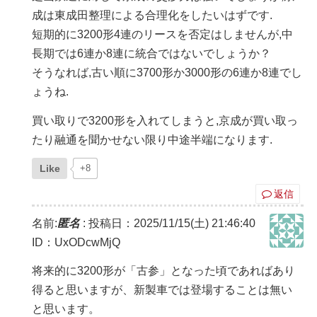
成は東成田整理による合理化をしたいはずです.
短期的に3200形4連のリースを否定はしませんが,中
長期では6連か8連に統合ではないでしょうか？
そうなれば,古い順に3700形か3000形の6連か8連でし
ょうね.
買い取りで3200形を入れてしまうと,京成が買い取っ
たり融通を聞かせない限り中途半端になります.
Like
+8
返信
名前:
匿名
:
投稿日：2025/11/15(土) 21:46:40
ID：UxODcwMjQ
将来的に3200形が「古参」となった頃であればあり
得ると思いますが、新製車では登場することは無い
と思います。