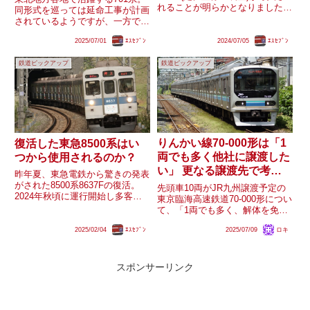
れることが明らかとなりました。
同形式を巡っては延命工事が計画
これはグリーン車導入やホームド
されているようですが、一方で田
ア設置に伴い導入されるものと思
沢湖線用5000番台アキN5001編成
われますが、E233系がその対応
2025/07/01
ｴｽｾﾌﾞﾝ
2024/07/05
ｴｽｾﾌﾞﾝ
が運用離脱するといった動きもあ
改造を行う間予備車として運用さ
ります。経年を考慮すると延命工
れている209系1000番台...
鉄道ピックアップ
鉄道ピックアップ
事の対象外となる車両があっても
おかしくないように感...
りんかい線70-000形は「1
復活した東急8500系はい
両でも多く他社に譲渡した
つから使用されるのか？
い」 更なる譲渡先で考え
昨年夏、東急電鉄から驚きの発表
られるのは？
がされた8500系8637Fの復活。
先頭車10両がJR九州譲渡予定の
2024年秋頃に運行開始し多客時
東京臨海高速鉄道70-000形につい
やイベント時に活用するとされ、
て、「1両でも多く、解体を免れ
4連化を行い試運転もされました
るように再活用していきたい」
が、結果的に現在に至るまで臨時
2025/02/04
ｴｽｾﾌﾞﾝ
2025/07/09
ロキ
「（JR九州に限らず）様々な会
列車や貸切列車での使用はありま
社にお声がけをしている」と、
せん。大分音沙汰のない...
JR九州以外への譲渡に積極的な
コメントが取材で得られたよ...
スポンサーリンク