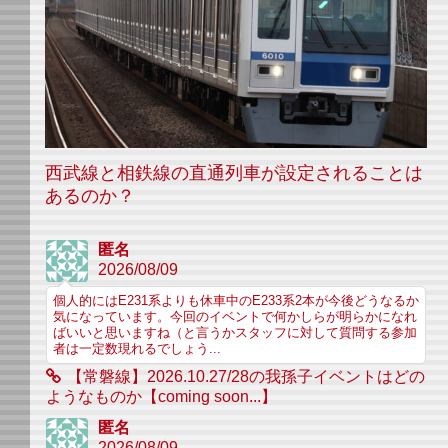
西武線と相鉄線の直通列車が設定されることは
あるのか？
匿名
2026/08/09
個人的にはE231系よりも休車中のE233系2本が今後どうなるか
気になっています。今回のイベントで何かしらが明らかになれ
ばいいと思いますね（と言うかスタッフに対して質問する参加
者は一定数現れるでしょう...
【常磐線】2026.10.27/28の我孫子イベントはどの
ようなものか【coming soon...】
匿名
2026/08/09