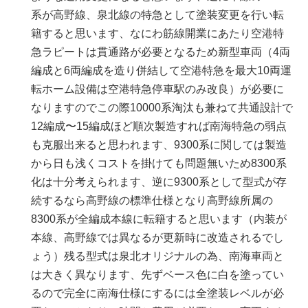
系が高野線、泉北線の特急として塗装変更を行い転
籍すると思います、なにわ筋線開業にあたり空港特
急ラピートは貫通路が必要となるため新型車両（4両
編成と6両編成を造り併結して空港特急を最大10両運
転ホーム設備は空港特急停車駅のみ改良）が必要に
なりますのでこの際10000系淘汰も兼ねて共通設計で
12編成〜15編成ほど順次製造すれば南海特急の弱点
も克服出来ると思われます、9300系に関しては製造
から日も浅くコストを掛けても問題無いため8300系
化は十分考えられます、逆に9300系として型式が存
続するなら高野線の標準仕様となり高野線所属の
8300系が全編成本線に転籍すると思います（内装が
本線、高野線では異なるが更新時に改造されるでし
ょう）残る型式は泉北オリジナルの為、南海車両と
は大きく異なります、先ずベース色に白を塗ってい
るので完全に南海仕様にするには全塗装レベルが必