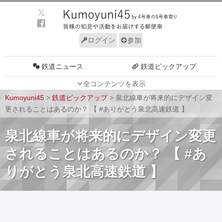
ログイン
参加
鉄道ニュース
鉄道ピックアップ
全コンテンツを表示
車両動向
施設動向
Kumoyuni45
>
鉄道ピックアップ
>
泉北線車が将来的にデザイン変
車両技術
路線探訪
更されることはあるのか？ 【 #ありがとう泉北高速鉄道 】
ルール
サイトについて
泉北線車が将来的にデザイン変更
されることはあるのか？ 【 #あ
りがとう泉北高速鉄道 】