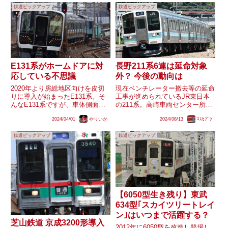
ー」とオシ25 901「ダイニングカ
ライズ号(JR西日本車と共通運用)
鉄道ピックアップ
鉄道ピックアップ
ー」がそれぞれ展示され、飲食可
が、長野エリアでは383系特急し
能な休憩所やイベント...
なの号や飯田線・中央西...
E131系がホームドアに対
長野211系6連は延命対象
応している不思議
外？ 今後の動向は
2020年より房総地区向けを皮切
現在ベンチレーター撤去等の延命
りに導入が始まったE131系。そ
工事が進められているJR東日本
んなE131系ですが、車体側面の
の211系。高崎車両センター所属
ドアコック位置を示す「▼」印や
車(3000番台)や長野総合車両セン
2024/04/01
やりいか
2024/08/13
ｴｽｾﾌﾞﾝ
運転台周りの様子から、新製時よ
ター所属の3連(1000・3000番台)
りホームドアに対応していること
は検査入場時順次延命工事が行わ
鉄道ピックアップ
鉄道ピックアップ
が明らかになっています。しかし
れていますが、長野総合車両セン
ながら、現状E131系が...
ター所属の6...
【6050型生き残り】東武
634型｢スカイツリートレイ
ン｣はいつまで活躍する？
芝山鉄道 京成3200形導入
2012年に6050型を改造し登場し