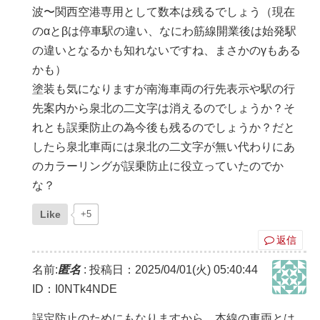
波〜関西空港専用として数本は残るでしょう（現在
のαとβは停車駅の違い、なにわ筋線開業後は始発駅
の違いとなるかも知れないですね、まさかのγもある
かも）
塗装も気になりますが南海車両の行先表示や駅の行
先案内から泉北の二文字は消えるのでしょうか？そ
れとも誤乗防止の為今後も残るのでしょうか？だと
したら泉北車両には泉北の二文字が無い代わりにあ
のカラーリングが誤乗防止に役立っていたのでか
な？
Like
+5
返信
名前:
匿名
:
投稿日：2025/04/01(火) 05:40:44
ID：I0NTk4NDE
誤定防止のためにもなりますから、本線の車両とは