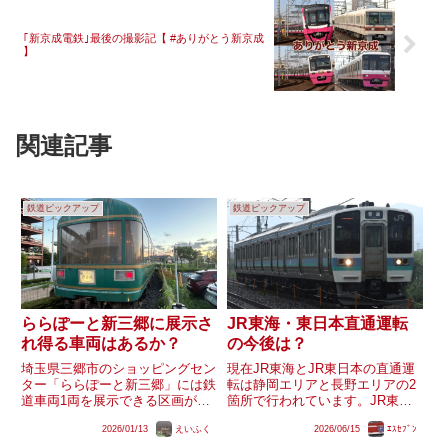
｢新京成電鉄｣最後の撮影記【 #ありがとう新京成
】
関連記事
鉄道ピックアップ
鉄道ピックアップ
ららぽーと新三郷に展示さ
JR東海・東日本直通運転
れ得る車両はあるか？
の今後は？
埼玉県三郷市のショッピングセン
現在JR東海とJR東日本の直通運
ター「ららぽーと新三郷」には鉄
転は静岡エリアと長野エリアの2
道車両1両を展示できる区画が2
箇所で行われています。JR東海
か所あり、かつて24系「夢空
からJR東日本へは東海道線熱
2026/01/13
えいふく
2026/06/15
ｴｽｾﾌﾞﾝ
間」のオハフ25 901「ラウンジカ
海〜東京間に285系寝台特急サン