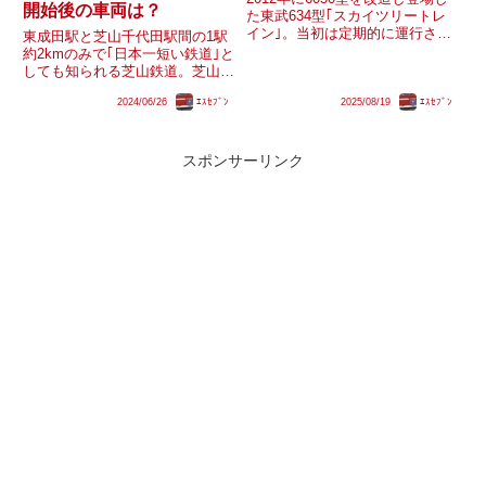
開始後の車両は？
た東武634型｢スカイツリートレ
イン｣。当初は定期的に運行され
東成田駅と芝山千代田駅間の1駅
ていましたが、2017年のダイヤ
約2kmのみで｢日本一短い鉄道｣と
改正で定期運行を終了し、その後
しても知られる芝山鉄道。芝山鉄
は団体列車や臨時列車として運行
道線は京成東成田線と一体した運
されています。種車となった
2024/06/26
ｴｽｾﾌﾞﾝ
2025/08/19
ｴｽｾﾌﾞﾝ
行形態で朝晩はさらに京成上野や
6050型は現在他に野岩...
都営浅草線・京急線方面との直通
列車が運行されており、保有車両
も京成から借り入れている3...
スポンサーリンク