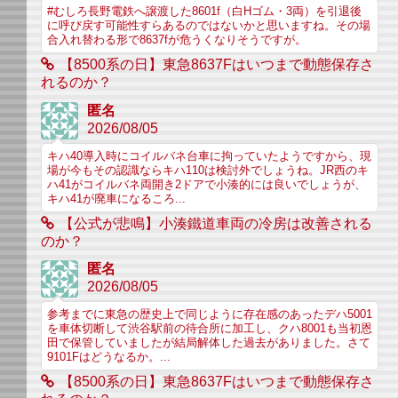
#むしろ長野電鉄へ譲渡した8601f（白Hゴム・3両）を引退後
に呼び戻す可能性すらあるのではないかと思いますね。その場
合入れ替わる形で8637fが危うくなりそうですが。
【8500系の日】東急8637Fはいつまで動態保存さ
れるのか？
匿名
2026/08/05
キハ40導入時にコイルバネ台車に拘っていたようですから、現
場が今もその認識ならキハ110は検討外でしょうね。JR西のキ
ハ41がコイルバネ両開き2ドアで小湊的には良いでしょうが、
キハ41が廃車になるころ...
【公式が悲鳴】小湊鐵道車両の冷房は改善される
のか？
匿名
2026/08/05
参考までに東急の歴史上で同じように存在感のあったデハ5001
を車体切断して渋谷駅前の待合所に加工し、クハ8001も当初恩
田で保管していましたが結局解体した過去がありました。さて
9101Fはどうなるか。...
【8500系の日】東急8637Fはいつまで動態保存さ