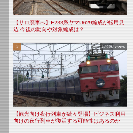
【サロ廃車へ】E233系ヤマU629編成が転用見
込 今後の動向や対象編成は？
17480 views
【観光向け夜行列車が続々登場】ビジネス利用
向けの夜行列車が復活する可能性はあるのか