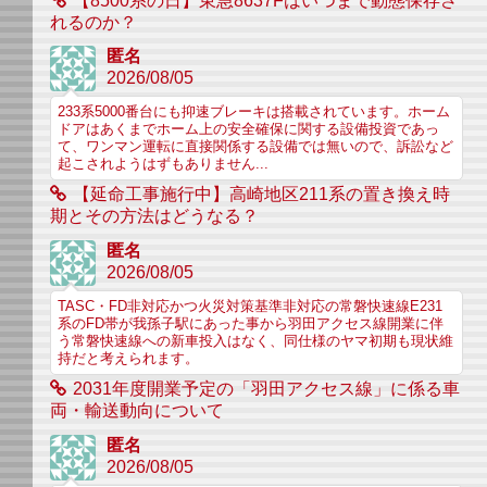
【8500系の日】東急8637Fはいつまで動態保存さ
れるのか？
匿名
2026/08/05
233系5000番台にも抑速ブレーキは搭載されています。ホーム
ドアはあくまでホーム上の安全確保に関する設備投資であっ
て、ワンマン運転に直接関係する設備では無いので、訴訟など
起こされようはずもありません...
【延命工事施行中】高崎地区211系の置き換え時
期とその方法はどうなる？
匿名
2026/08/05
TASC・FD非対応かつ火災対策基準非対応の常磐快速線E231
系のFD帯が我孫子駅にあった事から羽田アクセス線開業に伴
う常磐快速線への新車投入はなく、同仕様のヤマ初期も現状維
持だと考えられます。
2031年度開業予定の「羽田アクセス線」に係る車
両・輸送動向について
匿名
2026/08/05