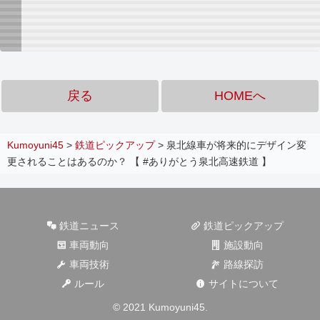
戻る
HOMEへ
Kumoyuni45
>
鉄道ピックアップ
>
泉北線車が将来的にデザイン変
更されることはあるのか？ 【 #ありがとう泉北高速鉄道 】
鉄道ニュース
鉄道ピックアップ
車両動向
施設動向
車両技術
路線探訪
ルール
サイトについて
© 2021 Kumoyuni45.