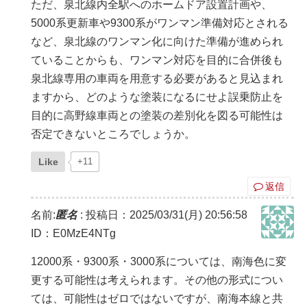
ただ、泉北線内全駅へのホームドア設置計画や、
5000系更新車や9300系がワンマン準備対応とされる
など、泉北線のワンマン化に向けた準備が進められ
ていることからも、ワンマン対応を目的に合併後も
泉北線専用の車両を用意する必要があると見込まれ
ますから、どのような塗装になるにせよ誤乗防止を
目的に高野線車両との塗装の差別化を図る可能性は
否定できないところでしょうか。
Like
+11
返信
名前:
匿名
:
投稿日：2025/03/31(月) 20:56:58
ID：E0MzE4NTg
12000系・9300系・3000系については、南海色に変
更する可能性は考えられます。その他の形式につい
ては、可能性はゼロではないですが、南海本線と共