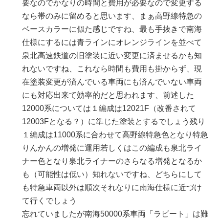
要なのでかなりの時間と費用が必要なので変更する
なら帯のみに留めると思います、まぁ高野線特急の
ベースカラーに似た感じですね、最も手抜きで南海
仕様にするには青ラインにオレンジラインを並べて
泉北高速鉄道の旧塗装に近い変更に済ませるかも知
れないですね、これなら時間も費用も掛からず、現
在塗装変更が済んでいる車両にも済んでいない車両
にも対応出来て効率的だと思われます、前述した
12000系については１編成は12021F（改番されて
12003Fとなる？）に準じた塗装とするでしょう残り
１編成は11000系に合わせて高野線特急色となり特急
りんかんの増発に運用若しくはこの編成も泉北ライ
ナー色となり泉北ライナーのさらなる増発となるか
も（可能性は低い）知れないですね、どちらにして
も特急車両以外は順次それなりに南海仕様に近づけ
て行くでしょう
忘れていましたが南海50000系車両「ラピート」は難