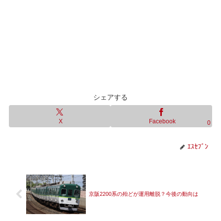
シェアする
X
Facebook
0
ｴｽｾﾌﾞﾝ
京阪2200系の殆どが運用離脱？今後の動向は