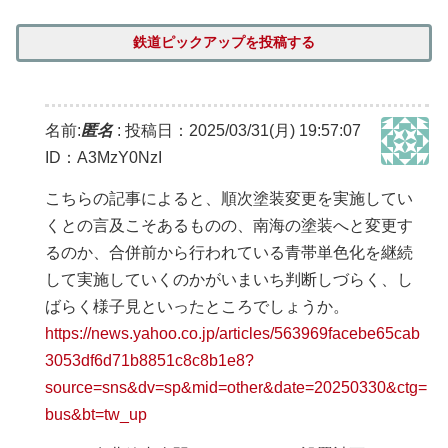
鉄道ピックアップを投稿する
名前:
匿名
:
投稿日：2025/03/31(月) 19:57:07
ID：A3MzY0NzI
こちらの記事によると、順次塗装変更を実施してい
くとの言及こそあるものの、南海の塗装へと変更す
るのか、合併前から行われている青帯単色化を継続
して実施していくのかがいまいち判断しづらく、し
ばらく様子見といったところでしょうか。
https://news.yahoo.co.jp/articles/563969facebe65cab
3053df6d71b8851c8c8b1e8?
source=sns&dv=sp&mid=other&date=20250330&ctg=
bus&bt=tw_up