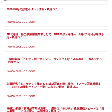
2026年8月の鉄道イベント情報 - 鉄道コム
www.tetsudo.com
JR北海道、新型事業用機関車として「DD200形」を導入 8月に1両目が落成予
定 - 鉄道コム
www.tetsudo.com
山陽新幹線「こだま」新デザインへ コンセプトは「YURARI」、今冬デビュー
- 鉄道コム
www.tetsudo.com
名撮影地「モノサク」を極める！ 編成写真や流し撮り、イメージ写真撮影ま
で おすすめ撮影ポイントと楽しみ方をご紹介 - 鉄道コム
www.tetsudo.com
JR東の新型「新幹線専用検測車」、愛称は「SOAR」 検測運転スピードは「日
本最速」、2029年度中に検測開始 - 鉄道コム