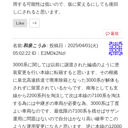
用する可能性は低いので、仮に変えるにしても後回
しにされると思います。
Like
+4
返信
名前:
和泉こうみ
:
投稿日：2025/04/01(火)
05:02:22
ID：E2MDk2NzI
3000系に関しては以前に譲渡された編成のように塗
装変更を行い本線に転籍すると思います、その根拠
に泉北高速鉄道で廃車除籍となった3000系が解体も
されずに留置されているからです、南海としても支
線から2200系列を淘汰して次は本線の7100系を淘汰
する為には中継ぎの車両が必要な為、3000系は丁度
よい車両なのです、最低限の7100系を残せばサザン
運用に問題はないので自分はかなり高い確率でこの
ような運用変更になると思います、逆に本線の12000