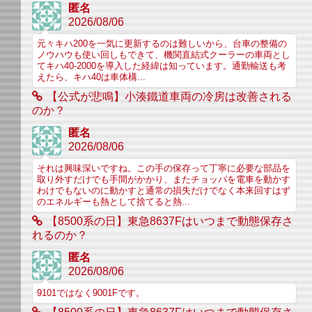
匿名
2026/08/06
元々キハ200を一気に更新するのは難しいから、台車の整備の
ノウハウも使い回しもできて、機関直結式クーラーの車両とし
てキハ40-2000を導入した経緯は知っています。通勤輸送も考
えたら、キハ40は車体構...
【公式が悲鳴】小湊鐵道車両の冷房は改善される
のか？
匿名
2026/08/06
それは興味深いですね。この手の保存って丁寧に必要な部品を
取り外すだけでも手間がかかり、またチョッパを電車を動かす
わけでもないのに動かすと通常の損失だけでなく本来回すはず
のエネルギーも熱として捨てると熱...
【8500系の日】東急8637Fはいつまで動態保存さ
れるのか？
匿名
2026/08/06
9101ではなく9001Fです。