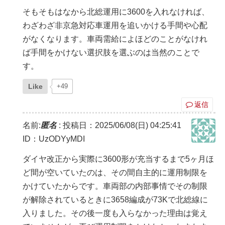
そもそもはなから北総運用に3600を入れなければ、
わざわざ非京急対応車運用を追いかける手間や心配
がなくなります。車両需給によほどのことがなけれ
ば手間をかけない選択肢を選ぶのは当然のことで
す。
Like
+49
返信
名前:
匿名
:
投稿日：2025/06/08(日) 04:25:41
ID：UzODYyMDI
ダイヤ改正から実際に3600形が充当するまで5ヶ月ほ
ど間が空いていたのは、その間自主的に運用制限を
かけていたからです。車両部の内部事情でその制限
が解除されているときに3658編成が73Kで北総線に
入りました。その後一度も入らなかった理由は覚え