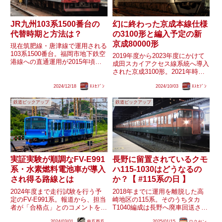
JR九州103系1500番台の
幻に終わった京成本線仕様
代替時期と方法は？
の3100形と編入予定の新
京成80000形
現在筑肥線・唐津線で運用される
103系1500番台。福岡市地下鉄空
2019年度から2023年度にかけて
港線への直通運用が2015年頃に
成田スカイアクセス線系統へ導入
305系に置き換えられ以降は3連
された京成3100形。2021年時点
のワンマン列車が筑前前原〜西唐
での計画では2022年度に1編成(忠
津間で運用されています。かつて
2024/12/18
ｴｽｾﾌﾞﾝ
2024/10/03
ｴｽｾﾌﾞﾝ
実史実には2023年度となった
全国を走っていた103系という形
3157編成とみられる)の次の導入
式で数少ない現役車...
鉄道ピックアップ
鉄道ピックアップ
予定が2024年度に2編成となって
いま...
実証実験が順調なFV-E991
長野に留置されているクモ
系・水素燃料電池車が導入
ハ115-1030はどうなるの
され得る路線とは
か？【 #115系の日 】
2024年度まで走行試験を行う予
2018年までに運用を離脱した高
定のFV-E991系。報道から、担当
崎地区の115系。そのうちタカ
者が「合格点」とのコメントを出
T1040編成は長野へ廃車回送され
す程度には試験が順調で、目標で
たあとも長らくの間廃車にならず
2024/03/01
南瓜西瓜
2025/01/15
ロクセン