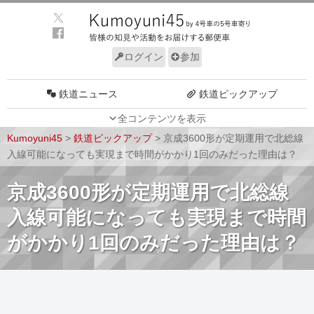
ログイン
参加
鉄道ニュース
鉄道ピックアップ
全コンテンツを表示
車両動向
施設動向
Kumoyuni45
>
鉄道ピックアップ
>
京成3600形が定期運用で北総線
車両技術
路線探訪
入線可能になっても実現まで時間がかかり1回のみだった理由は？
ルール
サイトについて
京成3600形が定期運用で北総線
入線可能になっても実現まで時間
がかかり1回のみだった理由は？