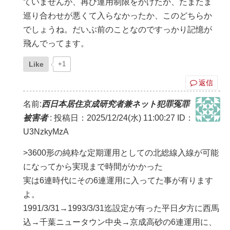
ていませんが、再び運用制限をかけたか、たまたま
巡り合わせが悪くて入らなかったか、このどちらか
でしょうね。だいぶ前のことなのですっかり記憶が
飛んでってます。
Like
+1
返信
名前:
西日本居住京成研究者兼ネット犯罪冤罪
被害者
:
投稿日：2025/12/24(水) 11:00:27
ID：
U3NzkyMzA
>3600形の純粋な定期運用としての北総線入線が可能
になってから実現まで時間がかかった
実は6連時代にその6連運用に入ってた事が有ります
よ。
1991/3/31→1993/3/31迄設定が有った平日夕方に西馬
込→千葉ニュータウン中央→京成高砂の6連運用に、