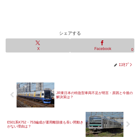
シェアする
X
Facebook
0
ｴｽｾﾌﾞﾝ
JR東日本の特急型車両不足が明言・原因と今後の
解決策は？
E501系K752・753編成が運用離脱後も長い間動き
がない理由は？