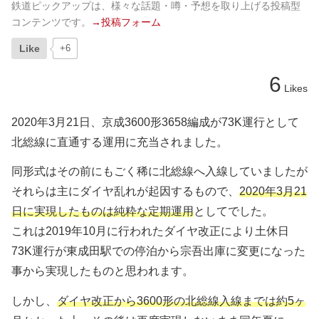
鉄道ピックアップは、様々な話題・噂・予想を取り上げる投稿型
コンテンツです。
→投稿フォーム
Like
+6
6
Likes
2020年3月21日、京成3600形3658編成が73K運行として
北総線に直通する運用に充当されました。
同形式はその前にもごく稀に北総線へ入線していましたが
それらは主にダイヤ乱れが起因するもので、
2020年3月21
日に実現したものは純粋な定期運用
としてでした。
これは2019年10月に行われたダイヤ改正により土休日
73K運行が東成田駅での停泊から宗吾出庫に変更になった
事から実現したものと思われます。
しかし、
ダイヤ改正から3600形の北総線入線までは約5ヶ