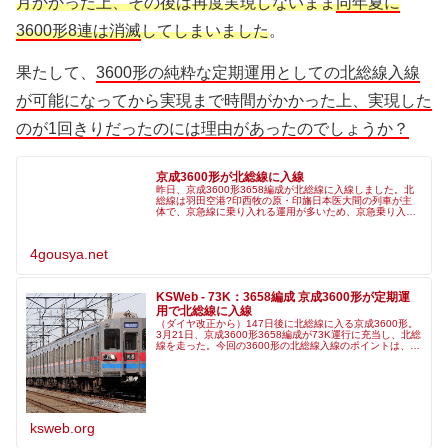
月かかった上、その後は再度実現しないまま
同年夏に
3600形8連は消滅
してしまいました
。
果たして、
3600形の純粋な定期運用としての北総線入線
が可能になってから実現まで時間がかかった上、実現した
のが1回きりだったのには理由があったのでしょうか？
京成3600形が北総線に入線
昨日、京成3600形3658編成が北総線に入線しました。北
総線は羽田空港?印西牧の原・印旛日本医大間の列車が主
体で、京急線に乗り入れる運用が多いため、京急乗り入れ
非対応の3600形が北総線への入線は珍しいことです。土休
日73Kでの入線でした
4gousya.net
KSWeb - 73K：3658編成 京成3600形が定期運
用で北総線に入線
（ダイヤ改正から）147日後に北総線に入る京成3600形。
3月21日、京成3600形3658編成が73K運行に充当し、北総
線を走った。今回の3600形の北総線入線のポイントは、何
もなかったことだ...
ksweb.org