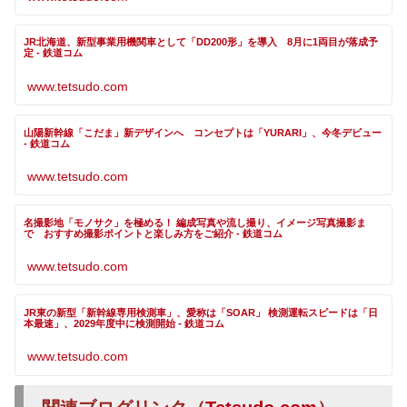
JR北海道、新型事業用機関車として「DD200形」を導入 8月に1両目が落成予
定 - 鉄道コム
www.tetsudo.com
山陽新幹線「こだま」新デザインへ コンセプトは「YURARI」、今冬デビュー
- 鉄道コム
www.tetsudo.com
名撮影地「モノサク」を極める！ 編成写真や流し撮り、イメージ写真撮影ま
で おすすめ撮影ポイントと楽しみ方をご紹介 - 鉄道コム
www.tetsudo.com
JR東の新型「新幹線専用検測車」、愛称は「SOAR」 検測運転スピードは「日
本最速」、2029年度中に検測開始 - 鉄道コム
www.tetsudo.com