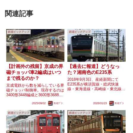
関連記事
鉄道ピックアップ
鉄道ピックアップ
【計画外の残留】京成の界
【過去に報道】どうなっ
磁チョッパ車2編成はいつ
た？湘南色のE235系
まで残るのか？
2018年9月3日、産経新聞にて
E235系が横須賀線・総武快速
京成電鉄から数を減らしている界
線・東海道線・高崎線・東北線
磁チョッパ制御車。現存するのは
(宇都宮線)に導入されることが報
3400形3448編成と3600形3688編
道されました。横須賀線・総武快
成の2編成のみとなりました。そ
速線に関しては報道の翌日にJR
2025/09/02
ｴｽｾﾌﾞﾝ
2026/01/23
ｴｽｾﾌﾞﾝ
んな2編成ですが、前者は北総
東日本よりプレスリリースが発表
7800形7818編成が脱線事故を起
され、実際に2020〜202...
鉄道ピックアップ
鉄道ピックアップ
こし3700形3748編成として6両が
京成...