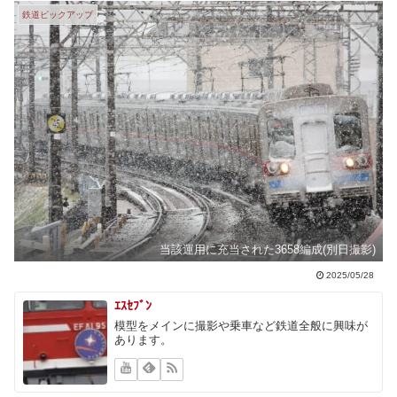
鉄道ピックアップ
当該運用に充当された3658編成(別日撮影)
2025/05/28
ｴｽｾﾌﾞﾝ
模型をメインに撮影や乗車など鉄道全般に興味が
あります。