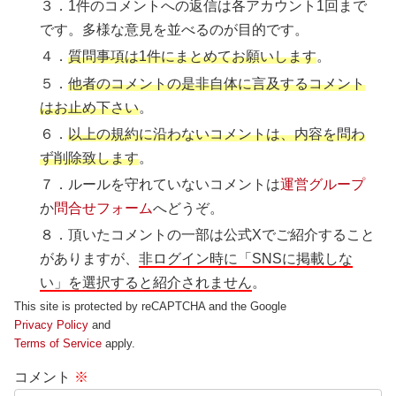
３．1件のコメントへの返信は各アカウント1回まで
です。多様な意見を並べるのが目的です。
４．
質問事項は1件にまとめてお願いします
。
５．
他者のコメントの是非自体に言及するコメント
はお止め下さい
。
６．
以上の規約に沿わないコメントは、内容を問わ
ず削除致します
。
７．ルールを守れていないコメントは
運営グループ
か
問合せフォーム
へどうぞ。
８．頂いたコメントの一部は公式Xでご紹介すること
がありますが、
非ログイン時に「SNSに掲載しな
い」を選択すると紹介されません
。
This site is protected by reCAPTCHA and the Google
Privacy Policy
and
Terms of Service
apply.
コメント
※