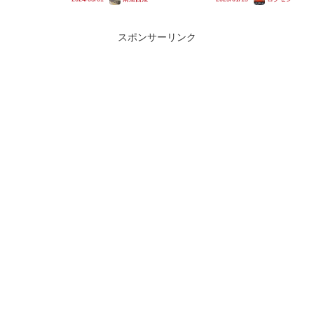
ある2030年度の水素燃料電池車
留置され、一時はニイL99編成と
両実用化は十分現実的かもしれま
共に部品取りを禁止する張り紙も
せん。報道から、想定されている
貼付されていました。2020年に
置き換え対象は「地方...
編成中のクハ115-...
スポンサーリンク