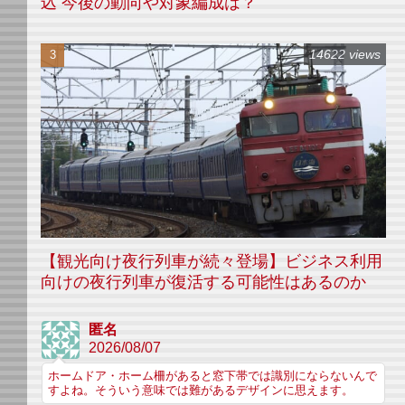
込 今後の動向や対象編成は？
14622 views
【観光向け夜行列車が続々登場】ビジネス利用
向けの夜行列車が復活する可能性はあるのか
匿名
2026/08/07
ホームドア・ホーム柵があると窓下帯では識別にならないんで
すよね。そういう意味では難があるデザインに思えます。