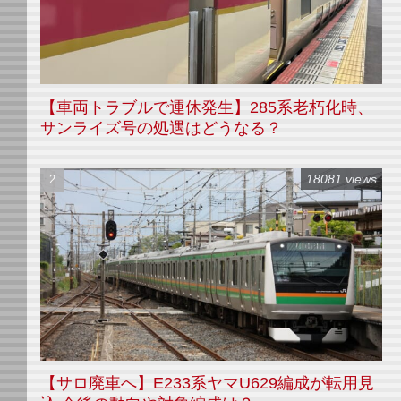
【車両トラブルで運休発生】285系老朽化時、
サンライズ号の処遇はどうなる？
18081 views
【サロ廃車へ】E233系ヤマU629編成が転用見