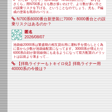
#「のぞみ・ひかり」用N700系・N700S系の方が、「みずほ・
さくら」用N700系よりも数が多いわけで、より数が多い方と
の誤乗リスクを下げる、ということなのでしょう。尤も、P編
成の塗装を既存のバリエ...
N700系6000番台新塗装に7000・8000番台との誤
乗リスクはあるのか？
匿名
2026/08/07
池袋線20000系は繁盛期の相互貸出用に運転手を慣らしとく為
に昔から少数が池袋線配置になってます。30000系が増えたり
6000系白顔が新宿線側にも走るようになって双方配置のメリッ
トは以前より薄まって...
【拝島ライナーもトキイロ化】拝島ライナー用
40000系の今後は？