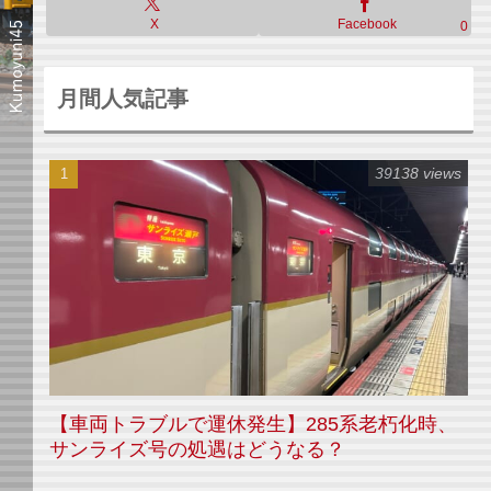
X
Facebook
0
月間人気記事
39138 views
【車両トラブルで運休発生】285系老朽化時、
サンライズ号の処遇はどうなる？