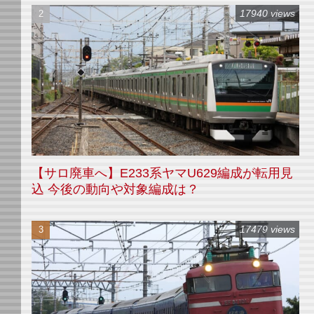
17940 views
【サロ廃車へ】E233系ヤマU629編成が転用見
込 今後の動向や対象編成は？
17479 views