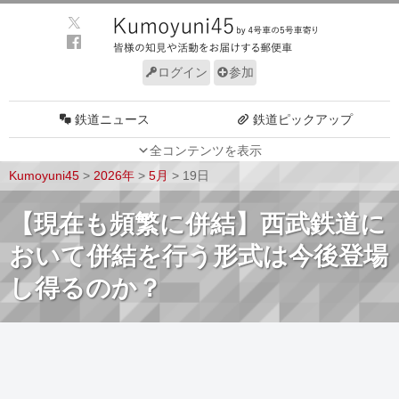
ログイン
参加
鉄道ニュース
鉄道ピックアップ
全コンテンツを表示
車両動向
施設動向
Kumoyuni45
>
2026年
>
5月
>
19日
車両技術
路線探訪
【現在も頻繁に併結】西武鉄道に
ルール
サイトについて
おいて併結を行う形式は今後登場
し得るのか？