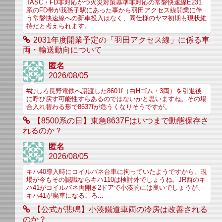
TASC・FD非対応かつ火災対策基準非対応の常磐快速線E231
系のFD帯が我孫子駅にあった事から羽田アクセス線開業に伴
う常磐快速線への新車投入はなく、同仕様のヤマ初期も現状維
持だと考えられます。
2031年度開業予定の「羽田アクセス線」に係る車
両・輸送動向について
匿名
2026/08/05
#むしろ長野電鉄へ譲渡した8601f（白Hゴム・3両）を引退後
に呼び戻す可能性すらあるのではないかと思いますね。その場
合入れ替わる形で8637fが危うくなりそうですが。
【8500系の日】東急8637Fはいつまで動態保存さ
れるのか？
匿名
2026/08/05
キハ40導入時にコイルバネ台車に拘っていたようですから、現
場が今もその認識ならキハ110は検討外でしょうね。JR西のキ
ハ41がコイルバネ両開き2ドアで小湊的には良いでしょうが、
キハ41が廃車になるころ...
【公式が悲鳴】小湊鐵道車両の冷房は改善される
のか？