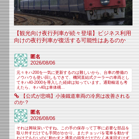
【観光向け夜行列車が続々登場】ビジネス利用
向けの夜行列車が復活する可能性はあるのか
匿名
2026/08/06
元々キハ200を一気に更新するのは難しいから、台車の整備の
ノウハウも使い回しもできて、機関直結式クーラーの車両とし
てキハ40-2000を導入した経緯は知っています。通勤輸送も考
えたら、キハ40は車体構...
【公式が悲鳴】小湊鐵道車両の冷房は改善される
のか？
匿名
2026/08/06
それは興味深いですね。この手の保存って丁寧に必要な部品を
取り外すだけでも手間がかかり、またチョッパを電車を動かす
わけでもないのに動かすと通常の損失だけでなく本来回すはず