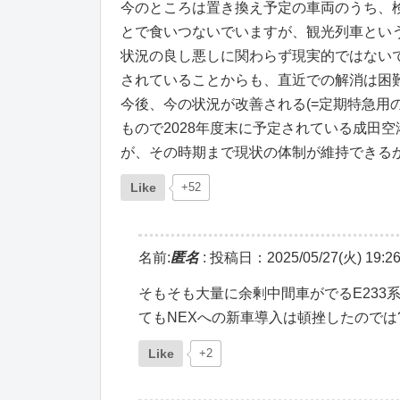
今のところは置き換え予定の車両のうち、検
とで食いつないでいますが、観光列車とい
状況の良し悪しに関わらず現実的ではない
されていることからも、直近での解消は困
今後、今の状況が改善される(=定期特急用
もので2028年度末に予定されている成田
が、その時期まで現状の体制が維持できる
Like
+52
名前:
匿名
:
投稿日：2025/05/27(火) 19:26
そもそも大量に余剰中間車がでるE23
てもNEXへの新車導入は頓挫したのでは
Like
+2