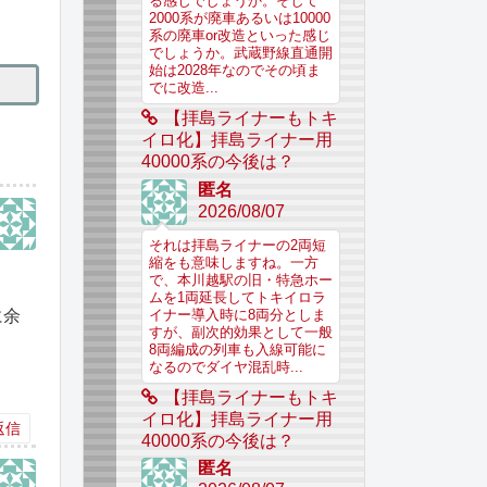
る感じでしょうか。そして
2000系が廃車あるいは10000
系の廃車or改造といった感じ
でしょうか。武蔵野線直通開
始は2028年なのでその頃ま
でに改造...
【拝島ライナーもトキ
イロ化】拝島ライナー用
40000系の今後は？
匿名
2026/08/07
それは拝島ライナーの2両短
縮をも意味しますね。一方
で、本川越駅の旧・特急ホー
ムを1両延長してトキイロラ
に余
イナー導入時に8両分としま
すが、副次的効果として一般
8両編成の列車も入線可能に
なるのでダイヤ混乱時...
【拝島ライナーもトキ
イロ化】拝島ライナー用
返信
40000系の今後は？
匿名