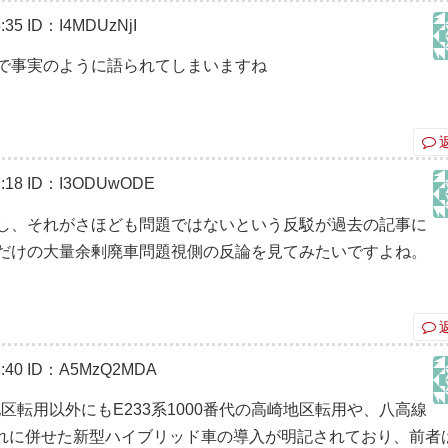
:35
ID：I4MDUzNjI
で事実のように語られてしまいますね
:18
ID：I3ODUwODE
し、それがさほども問題ではないという反駁が過去の記事に
だけの大量余剰廃車問題視側の反論を見てみたいですよね。
:40
ID：A5MzQ2MDA
区転用以外にもE233系1000番代の高崎地区転用や、八高線
それに併せた新型ハイブリッド車の導入が明記されており、前者