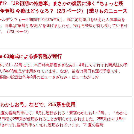
!? 「JR初期の特急車」まさかの復活に沸く “ちょっと残
争奪戦 今後はどうなる？（2/3 ページ） | 乗りものニュース
ールデンウィーク期間中の2025年5月、既に定期運用を終えた人気車両を
。同車は“華麗なる復活”を遂げましたが、実は再登板が待ち受けている可
。（2/3 ページ）
Be-03編成による多客臨が運行
おさい81・82号にて、本日特急新宿さざなみ1・4号にてそれぞれ商業誌の予
マリBe-03編成が使用されています。なお、後者は明日も運行予定です。
多客臨の設定は昨年9月のビューさざなみ・ビューわかしお
宿わかしお号」などで、255系を使用
夏の臨時列車にて、8月に運転される「新宿わかしお1・2号」、「わかし
部日程で255系が使用されることが明らかにされました。255系はマリBe-
車されずに臨時列車を中心に運用されています。▽ 夏の臨時