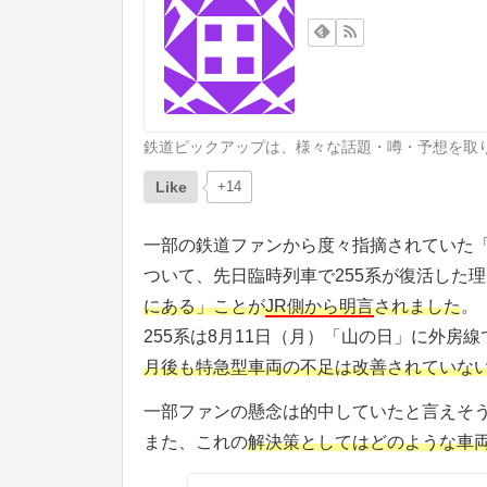
鉄道ピックアップは、様々な話題・噂・予想を取
Like
+14
一部の鉄道ファンから度々指摘されていた
ついて、先日臨時列車で255系が復活した
にある」ことが
JR側から明言
されました
。
255系は8月11日（月）「山の日」に外
月後も特急型車両の不足は改善されていな
一部ファンの懸念は的中していたと言えそ
また、これの
解決策としてはどのような車