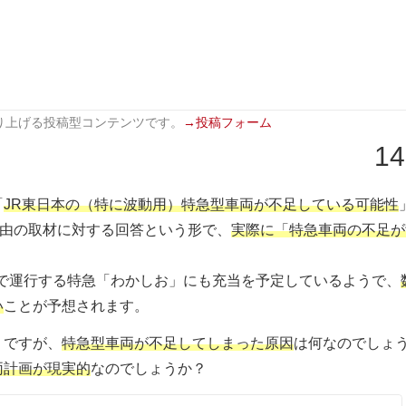
り上げる投稿型コンテンツです。
→投稿フォーム
14
「
JR東日本の（特に波動用）特急型車両が不足している可能性
理由の取材に対する回答という形で、
実際に「特急車両の不足が
房線で運行する特急「わかしお」にも充当を予定しているようで、
い
ことが予想されます。
うですが、
特急型車両が不足してしまった原因
は何なのでしょ
両計画が現実的
なのでしょうか？