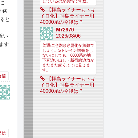
しているのが実情ですね。
すこ
【拝島ライナーもトキ
財務
イロ化】拝島ライナー用
かると
40000系の今後は？
M72970
近い
2026/08/06
ます
普通に池袋線専属化が無難で
しょう。Sトレイン増発をし
ないにしても、6000系の地
下直追い出し・新宿線追放が
まだまだ続くように見えま
す。
返信
【拝島ライナーもトキ
イロ化】拝島ライナー用
40000系の今後は？
返信