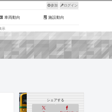
参加
ログイン
車両動向
施設動向
表示
ルール
サイトについて
？
シェアする