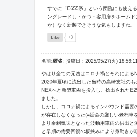
すでに「E655系」という団臨にも使
ングレードし・かつ・客用扉をホームド
か）なく新製できそうな気もしますね。
Like
+3
名前:
匿名
:
投稿日：2025/05/27(火) 18:56:1
やはり全ての元凶はコロナ禍とそれによる
2020年夏頃に流出した当時の高崎支社の
NEXへと新型車両を投入し、捻出されたE2
ました。
しかし、コロナ禍によるインバウンド需要
が存在しなくなった(=延命の厳しい老朽車
より余剰気味となった波動用車両の供出と
と早期の需要回復の板挟みにより身動きが