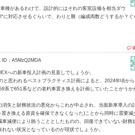
える車種があるわけで、設計的にはそれの客室設備を相当ダウ
アに対応させるぐらいで、わりと難（編成両数どうするか？ぐ
1
ID：A5MzQ2MDA
NEXへの新車投入計画の見直しでしょうか。
ものと思われるベストプラクティス計画によると、2024年頃から
59系で651系などの老朽車置き換えを計画していたことがうか
の消失と財務状況の悪化からこれが中止され、当面新車導入の
を置き換える原資を確保できなくなった)ことから同時に需要減
減車減便により賄うこととしたものの、回復できていない財務
取れない状況となっているのが現状でしょうか。