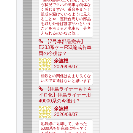
う状況でクハの廃車は勿体な
く感じますが、番台をまたぐ
組成を避けているように見え
ることや、運転台周りの部品
を取り外せばほぼサハという
ことを考えると廃車も十分考
えられるのかなと他...
【7号車部品撤去】
E233系ケヨF53編成各車
両の今後は？
余波根
2026/08/07
相鉄との関係はあまり良くな
いので直通はないと思います
【拝島ライナーもトキ
イロ化】拝島ライナー用
40000系の今後は？
余波根
2026/08/07
池袋線に返却して、余った
6000系を新宿線に持ってく