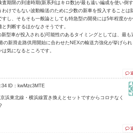
査期限の到達時期(新系列はキロ数)が最も遠い編成を使い倒
うわけでもない波動輸送のために少数の新車を投入することは
ですし、そもそも一般論としても特急型の開発には5年程度か
難と判断するほかなさそうです。
の新型車が投入される)可能性のあるタイミングとしては、最も
空港の新滑走路供用開始に合わせたNEXの輸送力強化が挙げられ
かは気になるところです。
:34
ID：kwMzc3MTE
3系京浜東北線・横浜線置き換えとセットですからコロナなく
?