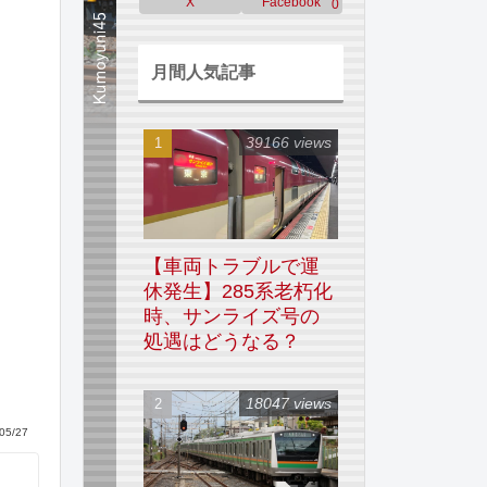
X
Facebook
0
月間人気記事
39166 views
【車両トラブルで運
休発生】285系老朽化
時、サンライズ号の
処遇はどうなる？
18047 views
05/27