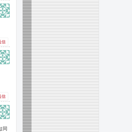
返信
返信
は同