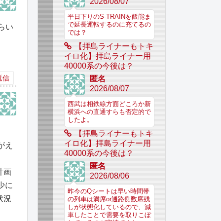
2026/08/07
平日下りのS-TRAINを飯能ま
で延長運転するのに充てるの
らい
では？
【拝島ライナーもトキ
イロ化】拝島ライナー用
40000系の今後は？
返信
匿名
2026/08/07
西武は相鉄線方面どころか新
横浜への直通すらも否定的で
したよ。
【拝島ライナーもトキ
イロ化】拝島ライナー用
がえ
40000系の今後は？
匿名
計画
2026/08/06
少に
昨今のQシートは早い時間帯
状況
の列車は満席or通路側数席残
しが状態化しているので、減
車したことで需要を取りこぼ