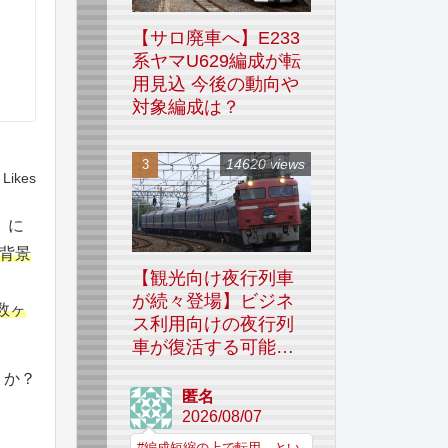
【サロ廃車へ】E233
系ヤマU629編成が転
用見込 今後の動向や
対象編成は？
14620 views
Likes
」に
背景
【観光向け夜行列車
が続々登場】ビジネ
数ヶ
ス利用向けの夜行列
車が復活する可能性
はあるのか
うか？
匿名
2026/08/07
#編成短縮の上で転用、とい