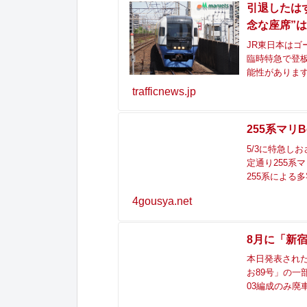
引退したはず
念な座席”は
JR東日本はゴ
臨時特急で登板
能性があります
trafficnews.jp
255系マリ
5/3に特急し
定通り255系
255系による
4gousya.net
8月に「新
本日発表された
お89号」の一
03編成のみ廃