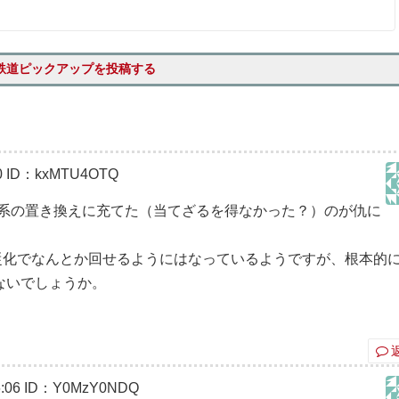
鉄道ピックアップを投稿する
0
ID：kxMTU4OTQ
651系の置き換えに充てた（当てざるを得なかった？）のが仇に
用専従化でなんとか回せるようにはなっているようですが、根本的
ないでしょうか。
:06
ID：Y0MzY0NDQ