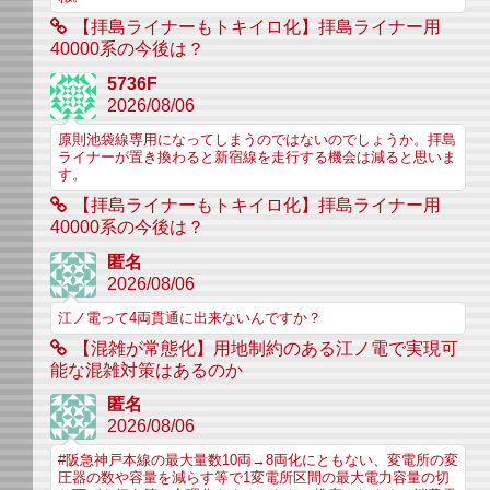
【拝島ライナーもトキイロ化】拝島ライナー用
40000系の今後は？
5736F
2026/08/06
原則池袋線専用になってしまうのではないのでしょうか。拝島
ライナーが置き換わると新宿線を走行する機会は減ると思いま
す。
【拝島ライナーもトキイロ化】拝島ライナー用
40000系の今後は？
匿名
2026/08/06
江ノ電って4両貫通に出来ないんですか？
【混雑が常態化】用地制約のある江ノ電で実現可
能な混雑対策はあるのか
匿名
2026/08/06
#阪急神戸本線の最大量数10両→8両化にともない、変電所の変
圧器の数や容量を減らす等で1変電所区間の最大電力容量の切