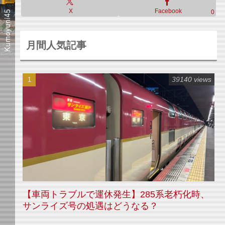
X
Facebook
0
月間人気記事
39140 views
【車両トラブルで運休発生】285系老朽化時、
サンライズ号の処遇はどうなる？