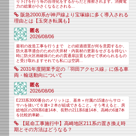
り下げを行う等の合理化をするからだと推察されます。消費電
力の総量が小さくなるとされる...
阪急2000系が神戸線より宝塚線に多く導入される
理由とは【玉突き転属も】
匿名
2026/08/06
最初の改造工事を行うまで との経過措置が何を意図するか、
防火基準適合のための天井材・内装材の更新をせざるを得ない
時に防火区画確保のための貫通扉設置も併せて求められるもの
と受け取れますそれでも私には空調...
2031年度開業予定の「羽田アクセス線」に係る車
両・輸送動向について
匿名
2026/08/06
E233系3000番台のメリットは、基本＋付属の15連からサロ・
サハを抜いて６連×２本が組成できること。そう考えると、房
総地区の209系6連14本、長野の211系6連14本、高崎の6連7本
を比較的車齢...
【延命工事施行中】高崎地区211系の置き換え時
期とその方法はどうなる？