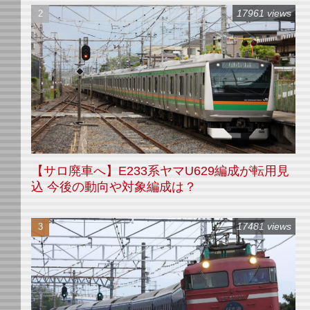
17961 views
【サロ廃車へ】E233系ヤマU629編成が転用見
込 今後の動向や対象編成は？
17481 views