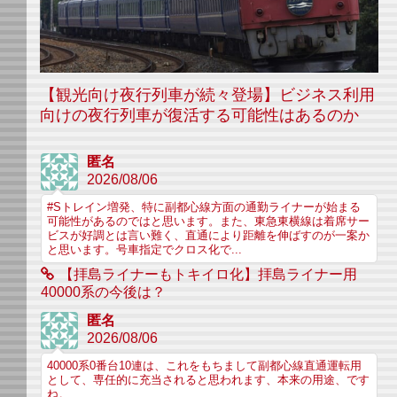
【観光向け夜行列車が続々登場】ビジネス利用
向けの夜行列車が復活する可能性はあるのか
匿名
2026/08/06
#Sトレイン増発、特に副都心線方面の通勤ライナーが始まる
可能性があるのではと思います。また、東急東横線は着席サー
ビスが好調とは言い難く、直通により距離を伸ばすのが一案か
と思います。号車指定でクロス化で...
【拝島ライナーもトキイロ化】拝島ライナー用
40000系の今後は？
匿名
2026/08/06
40000系0番台10連は、これをもちまして副都心線直通運転用
として、専任的に充当されると思われます、本来の用途、です
ね。