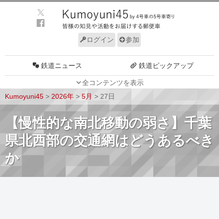
ログイン
参加
鉄道ニュース
鉄道ピックアップ
全コンテンツを表示
車両動向
施設動向
Kumoyuni45
>
2026年
>
5月
>
27日
車両技術
路線探訪
【慢性的な南北移動の弱さ】千葉
ルール
サイトについて
県北西部の交通網はどうあるべき
か