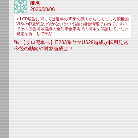
匿名
2026/08/06
> LCD広告に関しては近年のJR東の動向からしてむしろ消極的
VISの修理が追い付かないという話は組合情報でも出てますの
でその広告掲示路線の全列車全車両での掲示を保証していない
規定を盾にして部品...
【サロ廃車へ】E233系ヤマU629編成が転用見込
今後の動向や対象編成は？